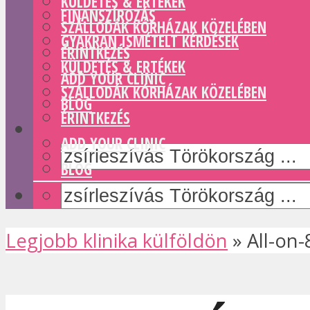
KÜLDETÉS & ERTÉKEK
FINANSZÍROZÁS
SZÁLLODÁK KÓRHÁZAK KÖZELÉBEN
GYAKRAN ISMÉTELT KÉRDÉSEK
ÉRINTKEZÉS
KÜLDETÉS & ERTÉKEK
ADD YOUR CLINIC
SZÁLLODÁK KÓRHÁZAK KÖZELÉBEN
BLOG
ÉRINTKEZÉS
ADD YOUR CLINIC
BLOG
Legjobb klinika külföldön
»
All-on