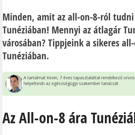
Minden, amit az all-on-8-ról tudni 
Tunéziában! Mennyi az átlagár Tu
városában? Tippjeink a sikeres all
Tunéziában.
A tartalmat Kevin, 7 éves tapasztalattal rendelkező orvo
helyettesíti az egészségügyi szakember tanácsát.
Az All-on-8 ára Tunézi