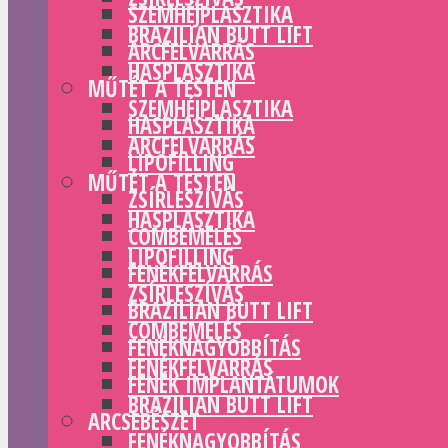
SZEMHÉJPLASZTIKA
BRAZILIAN BUTT LIFT
ARCFELVARRÁS
HASPLASZTIKA
MŰTÉT A TESTEN
SZEMHÉJPLASZTIKA
HASPLASZTIKA
ARCFELVARRÁS
LIPOFILLING
MŰTÉT A TESTEN
ZSÍRLESZÍVÁS
HASPLASZTIKA
COMBEMELÉS
LIPOFILLING
FENÉKFELVARRÁS
ZSÍRLESZÍVÁS
BRAZILIAN BUTT LIFT
COMBEMELÉS
FENÉKNAGYOBBÍTÁS
FENÉKFELVARRÁS
FENÉK IMPLANTÁTUMOK
BRAZILIAN BUTT LIFT
ARCSEBÉSZET
FENÉKNAGYOBBÍTÁS