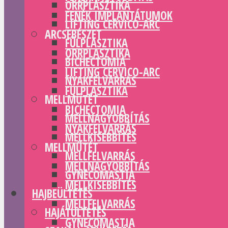
ORRPLASZTIKA
FENÉK IMPLANTÁTUMOK
LIFTING CERVICO-ARC
ARCSEBÉSZET
FÜLPLASZTIKA
ORRPLASZTIKA
BICHECTOMIA
LIFTING CERVICO-ARC
NYAKFELVARRÁS
FÜLPLASZTIKA
MELLMŰTÉT
BICHECTOMIA
MELLNAGYOBBÍTÁS
NYAKFELVARRÁS
MELLKISEBBÍTÉS
MELLMŰTÉT
MELLFELVARRÁS
MELLNAGYOBBÍTÁS
GYNECOMASTIA
MELLKISEBBÍTÉS
HAJBEÜLTETÉS
MELLFELVARRÁS
HAJÁTÜLTETÉS
GYNECOMASTIA