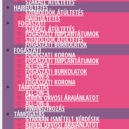
SZAKÁLL ÁTÜLTETÉS
HAJBEÜLTETÉS
SZEMÖLDÖK ÁTÜLTETÉS
HAJÁTÜLTETÉS
FOGÁSZATI
SZAKÁLL ÁTÜLTETÉS
FOGÁSZATI IMPLANTÁTUMOK
SZEMÖLDÖK ÁTÜLTETÉS
FOGÁSZATI BURKOLATOK
FOGÁSZATI
FOGÁSZATI KORONA
FOGÁSZATI IMPLANTÁTUMOK
ALL-ON-4
FOGÁSZATI BURKOLATOK
ALL-ON-6
FOGÁSZATI KORONA
TÁMOGATÁS
ALL-ON-4
KÉRJEN ORVOSI ÁRAJÁNLATOT
ALL-ON-6
FINANSZÍROZÁS
TÁMOGATÁS
GYAKRAN ISMÉTELT KÉRDÉSEK
KÉRJEN ORVOSI ÁRAJÁNLATOT