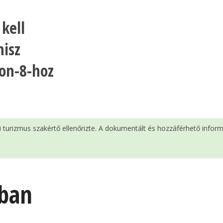
kell
nisz
-on-8-hoz
si turizmus szakértő ellenőrizte. A dokumentált és hozzáférhető infor
ában