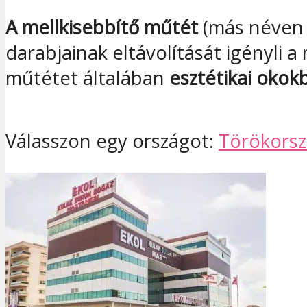
A mellkisebbítő műtét
(más néve
darabjainak eltávolítását igényli
műtétet általában
esztétikai okok
Válasszon egy országot:
Törökors