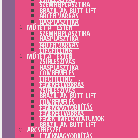
SZEMHÉJPLASZTIKA
BRAZILIAN BUTT LIFT
ARCFELVARRÁS
HASPLASZTIKA
MŰTÉT A TESTEN
SZEMHÉJPLASZTIKA
HASPLASZTIKA
ARCFELVARRÁS
LIPOFILLING
MŰTÉT A TESTEN
ZSÍRLESZÍVÁS
HASPLASZTIKA
COMBEMELÉS
LIPOFILLING
FENÉKFELVARRÁS
ZSÍRLESZÍVÁS
BRAZILIAN BUTT LIFT
COMBEMELÉS
FENÉKNAGYOBBÍTÁS
FENÉKFELVARRÁS
FENÉK IMPLANTÁTUMOK
BRAZILIAN BUTT LIFT
ARCSEBÉSZET
FENÉKNAGYOBBÍTÁS