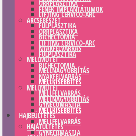
ORRPLASZTIKA
FENÉK IMPLANTÁTUMOK
LIFTING CERVICO-ARC
ARCSEBÉSZET
FÜLPLASZTIKA
ORRPLASZTIKA
BICHECTOMIA
LIFTING CERVICO-ARC
NYAKFELVARRÁS
FÜLPLASZTIKA
MELLMŰTÉT
BICHECTOMIA
MELLNAGYOBBÍTÁS
NYAKFELVARRÁS
MELLKISEBBÍTÉS
MELLMŰTÉT
MELLFELVARRÁS
MELLNAGYOBBÍTÁS
GYNECOMASTIA
MELLKISEBBÍTÉS
HAJBEÜLTETÉS
MELLFELVARRÁS
HAJÁTÜLTETÉS
GYNECOMASTIA