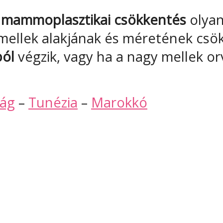
n
mammoplasztikai csökkentés
olyan
 a mellek alakjának és méretének cs
ból
végzik, vagy ha a nagy mellek o
zág
–
Tunézia
–
Marokkó