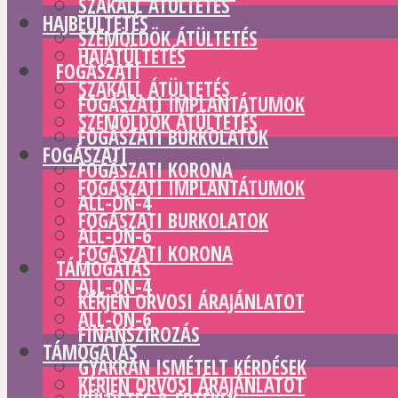
SZAKÁLL ÁTÜLTETÉS
HAJBEÜLTETÉS
SZEMÖLDÖK ÁTÜLTETÉS
HAJÁTÜLTETÉS
FOGÁSZATI
SZAKÁLL ÁTÜLTETÉS
FOGÁSZATI IMPLANTÁTUMOK
SZEMÖLDÖK ÁTÜLTETÉS
FOGÁSZATI BURKOLATOK
FOGÁSZATI
FOGÁSZATI KORONA
FOGÁSZATI IMPLANTÁTUMOK
ALL-ON-4
FOGÁSZATI BURKOLATOK
ALL-ON-6
FOGÁSZATI KORONA
TÁMOGATÁS
ALL-ON-4
KÉRJEN ORVOSI ÁRAJÁNLATOT
ALL-ON-6
FINANSZÍROZÁS
TÁMOGATÁS
GYAKRAN ISMÉTELT KÉRDÉSEK
KÉRJEN ORVOSI ÁRAJÁNLATOT