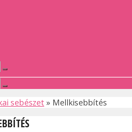
kai sebészet
»
Mellkisebbítés
EBBÍTÉS