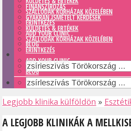
KÜLDETÉS & ERTÉKEK
FINANSZÍROZÁS
SZÁLLODÁK KÓRHÁZAK KÖZELÉBEN
GYAKRAN ISMÉTELT KÉRDÉSEK
ÉRINTKEZÉS
KÜLDETÉS & ERTÉKEK
ADD YOUR CLINIC
SZÁLLODÁK KÓRHÁZAK KÖZELÉBEN
BLOG
ÉRINTKEZÉS
ADD YOUR CLINIC
BLOG
Legjobb klinika külföldön
»
Esztéti
A LEGJOBB KLINIKÁK A MELLKIS