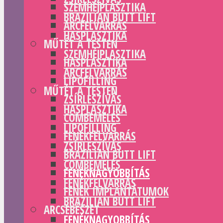
SZEMHÉJPLASZTIKA
BRAZILIAN BUTT LIFT
ARCFELVARRÁS
HASPLASZTIKA
MŰTÉT A TESTEN
SZEMHÉJPLASZTIKA
HASPLASZTIKA
ARCFELVARRÁS
LIPOFILLING
MŰTÉT A TESTEN
ZSÍRLESZÍVÁS
HASPLASZTIKA
COMBEMELÉS
LIPOFILLING
FENÉKFELVARRÁS
ZSÍRLESZÍVÁS
BRAZILIAN BUTT LIFT
COMBEMELÉS
FENÉKNAGYOBBÍTÁS
FENÉKFELVARRÁS
FENÉK IMPLANTÁTUMOK
BRAZILIAN BUTT LIFT
ARCSEBÉSZET
FENÉKNAGYOBBÍTÁS