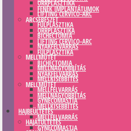
ORRPLASZTIKA
FENÉK IMPLANTÁTUMOK
LIFTING CERVICO-ARC
ARCSEBÉSZET
FÜLPLASZTIKA
ORRPLASZTIKA
BICHECTOMIA
LIFTING CERVICO-ARC
NYAKFELVARRÁS
FÜLPLASZTIKA
MELLMŰTÉT
BICHECTOMIA
MELLNAGYOBBÍTÁS
NYAKFELVARRÁS
MELLKISEBBÍTÉS
MELLMŰTÉT
MELLFELVARRÁS
MELLNAGYOBBÍTÁS
GYNECOMASTIA
MELLKISEBBÍTÉS
HAJBEÜLTETÉS
MELLFELVARRÁS
HAJÁTÜLTETÉS
GYNECOMASTIA