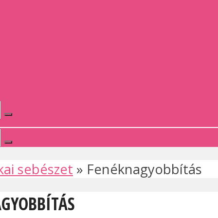
kai sebészet
»
Fenéknagyobbítás
AGYOBBÍTÁS