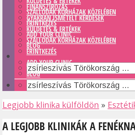
KÜLDETÉS & ERTÉKEK
FINANSZÍROZÁS
SZÁLLODÁK KÓRHÁZAK KÖZELÉBEN
GYAKRAN ISMÉTELT KÉRDÉSEK
ÉRINTKEZÉS
KÜLDETÉS & ERTÉKEK
ADD YOUR CLINIC
SZÁLLODÁK KÓRHÁZAK KÖZELÉBEN
BLOG
ÉRINTKEZÉS
ADD YOUR CLINIC
BLOG
Legjobb klinika külföldön
»
Esztéti
A LEGJOBB KLINIKÁK A FENÉKN