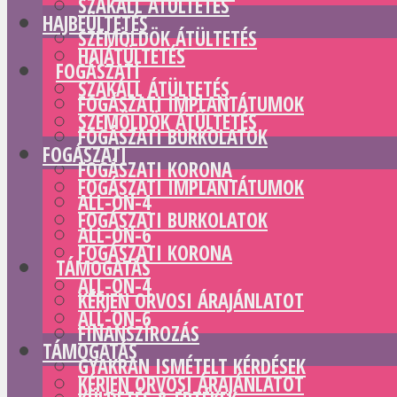
SZAKÁLL ÁTÜLTETÉS
HAJBEÜLTETÉS
SZEMÖLDÖK ÁTÜLTETÉS
HAJÁTÜLTETÉS
FOGÁSZATI
SZAKÁLL ÁTÜLTETÉS
FOGÁSZATI IMPLANTÁTUMOK
SZEMÖLDÖK ÁTÜLTETÉS
FOGÁSZATI BURKOLATOK
FOGÁSZATI
FOGÁSZATI KORONA
FOGÁSZATI IMPLANTÁTUMOK
ALL-ON-4
FOGÁSZATI BURKOLATOK
ALL-ON-6
FOGÁSZATI KORONA
TÁMOGATÁS
ALL-ON-4
KÉRJEN ORVOSI ÁRAJÁNLATOT
ALL-ON-6
FINANSZÍROZÁS
TÁMOGATÁS
GYAKRAN ISMÉTELT KÉRDÉSEK
KÉRJEN ORVOSI ÁRAJÁNLATOT