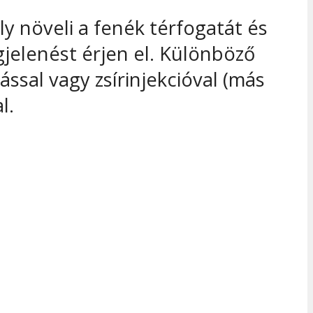
y növeli a fenék térfogatát és
jelenést érjen el. Különböző
ssal vagy zsírinjekcióval (más
l.