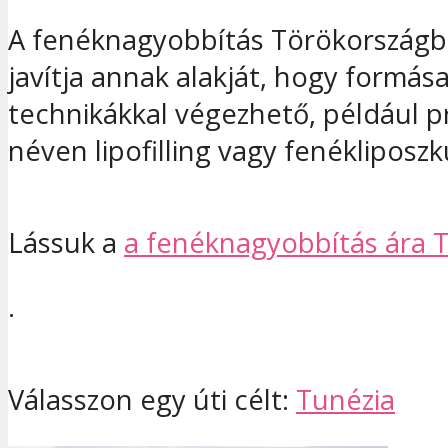
A fenéknagyobbítás Törökországban
javítja annak alakját, hogy formá
technikákkal végezhető, például p
néven lipofilling vagy fenéklipos
Lássuk a
a fenéknagyobbítás ára 
.
Válasszon egy úti célt:
Tunézia