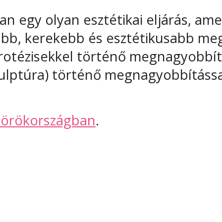
 egy olyan esztétikai eljárás, amel
sabb, kerekebb és esztétikusabb meg
rotézisekkel történő megnagyobbítá
zkulptúra) történő megnagyobbítássa
Törökországban
.