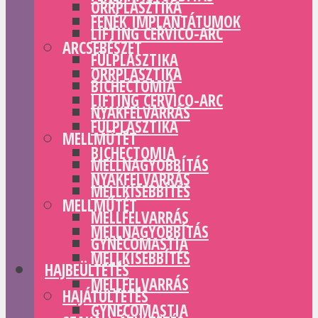
ORRPLASZTIKA
FENÉK IMPLANTÁTUMOK
LIFTING CERVICO-ARC
ARCSEBÉSZET
FÜLPLASZTIKA
ORRPLASZTIKA
BICHECTOMIA
LIFTING CERVICO-ARC
NYAKFELVARRÁS
FÜLPLASZTIKA
MELLMŰTÉT
BICHECTOMIA
MELLNAGYOBBÍTÁS
NYAKFELVARRÁS
MELLKISEBBÍTÉS
MELLMŰTÉT
MELLFELVARRÁS
MELLNAGYOBBÍTÁS
GYNECOMASTIA
MELLKISEBBÍTÉS
HAJBEÜLTETÉS
MELLFELVARRÁS
HAJÁTÜLTETÉS
GYNECOMASTIA