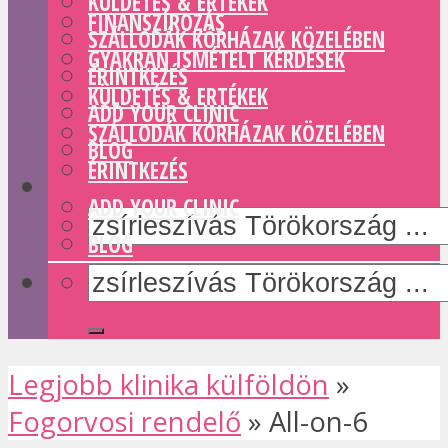
KÜLDETÉS & ERTÉKEK
FINANSZÍROZÁS
SZÁLLODÁK KÓRHÁZAK KÖZELÉBEN
GYAKRAN ISMÉTELT KÉRDÉSEK
ÉRINTKEZÉS
KÜLDETÉS & ERTÉKEK
ADD YOUR CLINIC
SZÁLLODÁK KÓRHÁZAK KÖZELÉBEN
BLOG
ÉRINTKEZÉS
ADD YOUR CLINIC
BLOG
Legjobb klinika külföldön
»
Fogorvosi rendelő
»
All-on-6