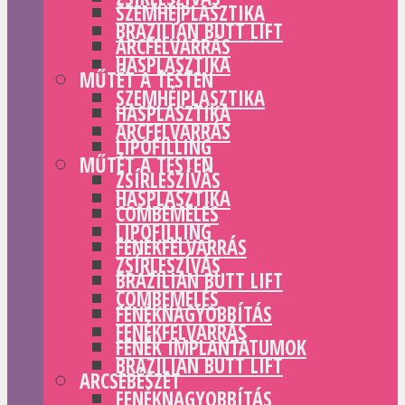
SZEMHÉJPLASZTIKA
BRAZILIAN BUTT LIFT
ARCFELVARRÁS
HASPLASZTIKA
MŰTÉT A TESTEN
SZEMHÉJPLASZTIKA
HASPLASZTIKA
ARCFELVARRÁS
LIPOFILLING
MŰTÉT A TESTEN
ZSÍRLESZÍVÁS
HASPLASZTIKA
COMBEMELÉS
LIPOFILLING
FENÉKFELVARRÁS
ZSÍRLESZÍVÁS
BRAZILIAN BUTT LIFT
COMBEMELÉS
FENÉKNAGYOBBÍTÁS
FENÉKFELVARRÁS
FENÉK IMPLANTÁTUMOK
BRAZILIAN BUTT LIFT
ARCSEBÉSZET
FENÉKNAGYOBBÍTÁS