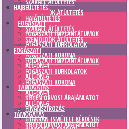
SZAKÁLL ÁTÜLTETÉS
HAJBEÜLTETÉS
SZEMÖLDÖK ÁTÜLTETÉS
HAJÁTÜLTETÉS
FOGÁSZATI
SZAKÁLL ÁTÜLTETÉS
FOGÁSZATI IMPLANTÁTUMOK
SZEMÖLDÖK ÁTÜLTETÉS
FOGÁSZATI BURKOLATOK
FOGÁSZATI
FOGÁSZATI KORONA
FOGÁSZATI IMPLANTÁTUMOK
ALL-ON-4
FOGÁSZATI BURKOLATOK
ALL-ON-6
FOGÁSZATI KORONA
TÁMOGATÁS
ALL-ON-4
KÉRJEN ORVOSI ÁRAJÁNLATOT
ALL-ON-6
FINANSZÍROZÁS
TÁMOGATÁS
GYAKRAN ISMÉTELT KÉRDÉSEK
KÉRJEN ORVOSI ÁRAJÁNLATOT