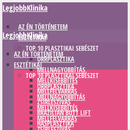
LegjobbKlinika
AZ ÉN TÖRTÉNETEM
LegjobbKlinika
ESZTÉTIKAI
TOP 10 PLASZTIKAI SEBÉSZET
AZ ÉN TÖRTÉNETEM
ORRPLASZTIKA
ESZTÉTIKAI
MELLNAGYOBBÍTÁS
TOP 10 PLASZTIKAI SEBÉSZET
MELLKISEBBÍTÉS
ORRPLASZTIKA
MELLFELVARRÁS
MELLNAGYOBBÍTÁS
ZSÍRLESZÍVÁS
MELLKISEBBÍTÉS
BRAZILIAN BUTT LIFT
MELLFELVARRÁS
HASPLASZTIKA
ZSÍRLESZÍVÁS