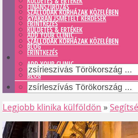
KÜLDETÉS & ERTÉKEK
FINANSZÍROZÁS
SZÁLLODÁK KÓRHÁZAK KÖZELÉBEN
GYAKRAN ISMÉTELT KÉRDÉSEK
ÉRINTKEZÉS
KÜLDETÉS & ERTÉKEK
ADD YOUR CLINIC
SZÁLLODÁK KÓRHÁZAK KÖZELÉBEN
BLOG
ÉRINTKEZÉS
ADD YOUR CLINIC
BLOG
Legjobb klinika külföldön
»
Segíts