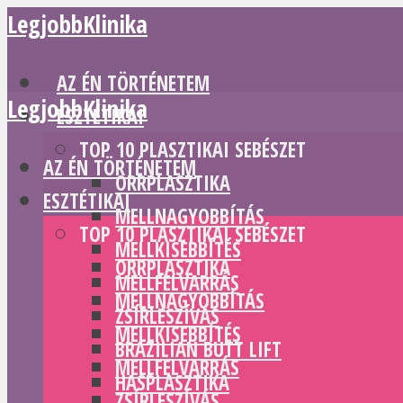
LegjobbKlinika
AZ ÉN TÖRTÉNETEM
LegjobbKlinika
ESZTÉTIKAI
TOP 10 PLASZTIKAI SEBÉSZET
AZ ÉN TÖRTÉNETEM
ORRPLASZTIKA
ESZTÉTIKAI
MELLNAGYOBBÍTÁS
TOP 10 PLASZTIKAI SEBÉSZET
MELLKISEBBÍTÉS
ORRPLASZTIKA
MELLFELVARRÁS
MELLNAGYOBBÍTÁS
ZSÍRLESZÍVÁS
MELLKISEBBÍTÉS
BRAZILIAN BUTT LIFT
MELLFELVARRÁS
HASPLASZTIKA
ZSÍRLESZÍVÁS