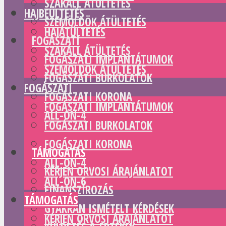
SZAKÁLL ÁTÜLTETÉS
HAJBEÜLTETÉS
SZEMÖLDÖK ÁTÜLTETÉS
HAJÁTÜLTETÉS
FOGÁSZATI
SZAKÁLL ÁTÜLTETÉS
FOGÁSZATI IMPLANTÁTUMOK
SZEMÖLDÖK ÁTÜLTETÉS
FOGÁSZATI BURKOLATOK
FOGÁSZATI
FOGÁSZATI KORONA
FOGÁSZATI IMPLANTÁTUMOK
ALL-ON-4
FOGÁSZATI BURKOLATOK
ALL-ON-6
FOGÁSZATI KORONA
TÁMOGATÁS
ALL-ON-4
KÉRJEN ORVOSI ÁRAJÁNLATOT
ALL-ON-6
FINANSZÍROZÁS
TÁMOGATÁS
GYAKRAN ISMÉTELT KÉRDÉSEK
KÉRJEN ORVOSI ÁRAJÁNLATOT