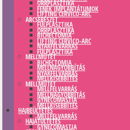
ORRPLASZTIKA
FENÉK IMPLANTÁTUMOK
LIFTING CERVICO-ARC
ARCSEBÉSZET
FÜLPLASZTIKA
ORRPLASZTIKA
BICHECTOMIA
LIFTING CERVICO-ARC
NYAKFELVARRÁS
FÜLPLASZTIKA
MELLMŰTÉT
BICHECTOMIA
MELLNAGYOBBÍTÁS
NYAKFELVARRÁS
MELLKISEBBÍTÉS
MELLMŰTÉT
MELLFELVARRÁS
MELLNAGYOBBÍTÁS
GYNECOMASTIA
MELLKISEBBÍTÉS
HAJBEÜLTETÉS
MELLFELVARRÁS
HAJÁTÜLTETÉS
GYNECOMASTIA