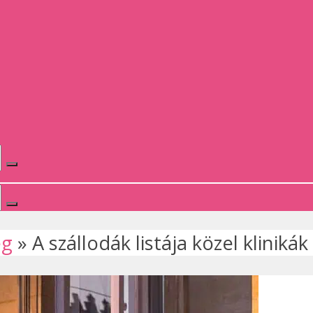
ég
»
A szállodák listája közel kliniká