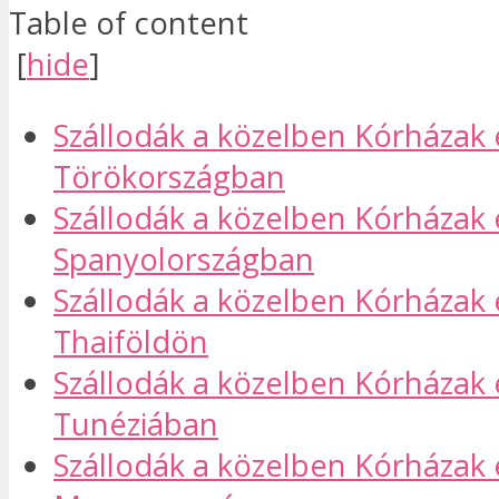
Table of content
[
hide
]
Szállodák a közelben Kórházak é
Törökországban​
Szállodák a közelben Kórházak é
Spanyolországban
Szállodák a közelben Kórházak é
Thaiföldön​
Szállodák a közelben Kórházak é
Tunéziában​
Szállodák a közelben Kórházak é