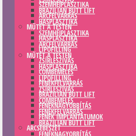
SZEMHÉJPLASZTIKA
BRAZILIAN BUTT LIFT
ARCFELVARRÁS
HASPLASZTIKA
MŰTÉT A TESTEN
SZEMHÉJPLASZTIKA
HASPLASZTIKA
ARCFELVARRÁS
LIPOFILLING
MŰTÉT A TESTEN
ZSÍRLESZÍVÁS
HASPLASZTIKA
COMBEMELÉS
LIPOFILLING
FENÉKFELVARRÁS
ZSÍRLESZÍVÁS
BRAZILIAN BUTT LIFT
COMBEMELÉS
FENÉKNAGYOBBÍTÁS
FENÉKFELVARRÁS
FENÉK IMPLANTÁTUMOK
BRAZILIAN BUTT LIFT
ARCSEBÉSZET
FENÉKNAGYOBBÍTÁS