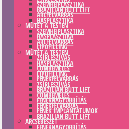
SZEMHÉJPLASZTIKA
BRAZILIAN BUTT LIFT
ARCFELVARRÁS
HASPLASZTIKA
MŰTÉT A TESTEN
SZEMHÉJPLASZTIKA
HASPLASZTIKA
ARCFELVARRÁS
LIPOFILLING
MŰTÉT A TESTEN
ZSÍRLESZÍVÁS
HASPLASZTIKA
COMBEMELÉS
LIPOFILLING
FENÉKFELVARRÁS
ZSÍRLESZÍVÁS
BRAZILIAN BUTT LIFT
COMBEMELÉS
FENÉKNAGYOBBÍTÁS
FENÉKFELVARRÁS
FENÉK IMPLANTÁTUMOK
BRAZILIAN BUTT LIFT
ARCSEBÉSZET
FENÉKNAGYOBBÍTÁS