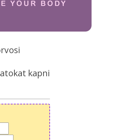
orvosi
latokat kapni