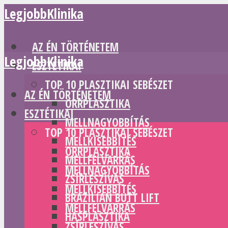
LegjobbKlinika
AZ ÉN TÖRTÉNETEM
LegjobbKlinika
ESZTÉTIKAI
TOP 10 PLASZTIKAI SEBÉSZET
AZ ÉN TÖRTÉNETEM
ORRPLASZTIKA
ESZTÉTIKAI
MELLNAGYOBBÍTÁS
TOP 10 PLASZTIKAI SEBÉSZET
MELLKISEBBÍTÉS
ORRPLASZTIKA
MELLFELVARRÁS
MELLNAGYOBBÍTÁS
ZSÍRLESZÍVÁS
MELLKISEBBÍTÉS
BRAZILIAN BUTT LIFT
MELLFELVARRÁS
HASPLASZTIKA
ZSÍRLESZÍVÁS