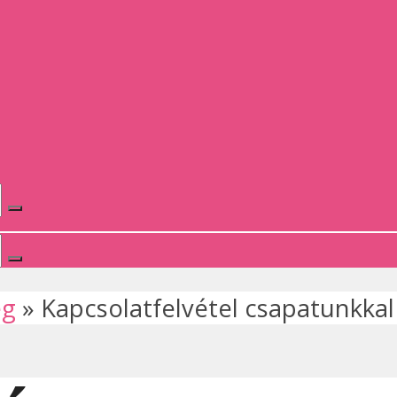
ég
»
Kapcsolatfelvétel csapatunkkal