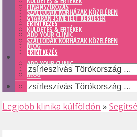
KÜLDETÉS & ERTÉKEK
FINANSZÍROZÁS
SZÁLLODÁK KÓRHÁZAK KÖZELÉBEN
GYAKRAN ISMÉTELT KÉRDÉSEK
ÉRINTKEZÉS
KÜLDETÉS & ERTÉKEK
ADD YOUR CLINIC
SZÁLLODÁK KÓRHÁZAK KÖZELÉBEN
BLOG
ÉRINTKEZÉS
ADD YOUR CLINIC
BLOG
Legjobb klinika külföldön
»
Segíts