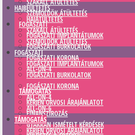
SZAKÁLL ÁTÜLTETÉS
HAJBEÜLTETÉS
SZEMÖLDÖK ÁTÜLTETÉS
HAJÁTÜLTETÉS
FOGÁSZATI
SZAKÁLL ÁTÜLTETÉS
FOGÁSZATI IMPLANTÁTUMOK
SZEMÖLDÖK ÁTÜLTETÉS
FOGÁSZATI BURKOLATOK
FOGÁSZATI
FOGÁSZATI KORONA
FOGÁSZATI IMPLANTÁTUMOK
ALL-ON-4
FOGÁSZATI BURKOLATOK
ALL-ON-6
FOGÁSZATI KORONA
TÁMOGATÁS
ALL-ON-4
KÉRJEN ORVOSI ÁRAJÁNLATOT
ALL-ON-6
FINANSZÍROZÁS
TÁMOGATÁS
GYAKRAN ISMÉTELT KÉRDÉSEK
KÉRJEN ORVOSI ÁRAJÁNLATOT