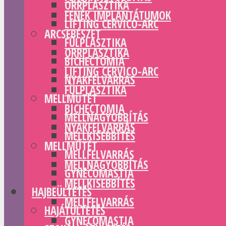
ORRPLASZTIKA
FENÉK IMPLANTÁTUMOK
LIFTING CERVICO-ARC
ARCSEBÉSZET
FÜLPLASZTIKA
ORRPLASZTIKA
BICHECTOMIA
LIFTING CERVICO-ARC
NYAKFELVARRÁS
FÜLPLASZTIKA
MELLMŰTÉT
BICHECTOMIA
MELLNAGYOBBÍTÁS
NYAKFELVARRÁS
MELLKISEBBÍTÉS
MELLMŰTÉT
MELLFELVARRÁS
MELLNAGYOBBÍTÁS
GYNECOMASTIA
MELLKISEBBÍTÉS
HAJBEÜLTETÉS
MELLFELVARRÁS
HAJÁTÜLTETÉS
GYNECOMASTIA