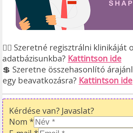
👨‍⚕️ Szeretné regisztrálni klinikáját 
adatbázisunkba?
Kattintson ide
💲 Szeretne összehasonlító áraján
egy beavatkozásra?
Kattintson ide
Kérdése van? Javaslat?
Nom
*