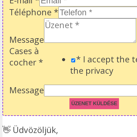
E-mail
*
Téléphone
*
Message
Cases à
* I accept the 
cocher
*
the privacy
Message
ÜZENET KÜLDÉSE
👋 Üdvözöljük,