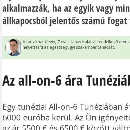
alkalmazzák, ha az egyik vagy mi
állkapocsból jelentős számú fogat v
A tartalmat Kevin, 7 éves tapasztalattal rendelkező orvo
helyettesíti az egészségügyi szakember tanácsát.
Az all-on-6 ára Tunézi
Egy tunéziai All-on-6 Tunéziában 
6000 euróba kerül. Az Ön igényeit
az ár 5500 € és 6500 € között vált