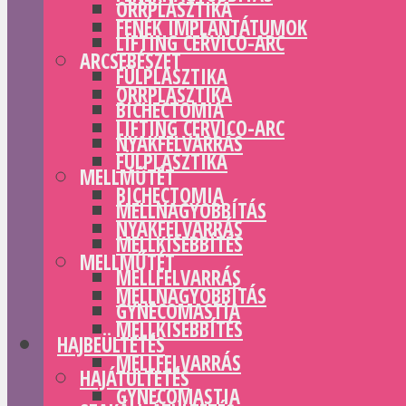
ORRPLASZTIKA
FENÉK IMPLANTÁTUMOK
LIFTING CERVICO-ARC
ARCSEBÉSZET
FÜLPLASZTIKA
ORRPLASZTIKA
BICHECTOMIA
LIFTING CERVICO-ARC
NYAKFELVARRÁS
FÜLPLASZTIKA
MELLMŰTÉT
BICHECTOMIA
MELLNAGYOBBÍTÁS
NYAKFELVARRÁS
MELLKISEBBÍTÉS
MELLMŰTÉT
MELLFELVARRÁS
MELLNAGYOBBÍTÁS
GYNECOMASTIA
MELLKISEBBÍTÉS
HAJBEÜLTETÉS
MELLFELVARRÁS
HAJÁTÜLTETÉS
GYNECOMASTIA