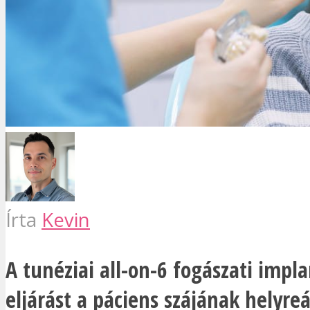
Írta
Kevin
A tunéziai all-on-6 fogászati impla
eljárást a páciens szájának helyreá