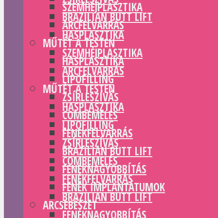
SZEMHÉJPLASZTIKA
BRAZILIAN BUTT LIFT
ARCFELVARRÁS
HASPLASZTIKA
MŰTÉT A TESTEN
SZEMHÉJPLASZTIKA
HASPLASZTIKA
ARCFELVARRÁS
LIPOFILLING
MŰTÉT A TESTEN
ZSÍRLESZÍVÁS
HASPLASZTIKA
COMBEMELÉS
LIPOFILLING
FENÉKFELVARRÁS
ZSÍRLESZÍVÁS
BRAZILIAN BUTT LIFT
COMBEMELÉS
FENÉKNAGYOBBÍTÁS
FENÉKFELVARRÁS
FENÉK IMPLANTÁTUMOK
BRAZILIAN BUTT LIFT
ARCSEBÉSZET
FENÉKNAGYOBBÍTÁS