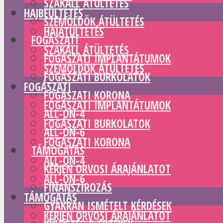
SZAKÁLL ÁTÜLTETÉS
HAJBEÜLTETÉS
SZEMÖLDÖK ÁTÜLTETÉS
HAJÁTÜLTETÉS
FOGÁSZATI
SZAKÁLL ÁTÜLTETÉS
FOGÁSZATI IMPLANTÁTUMOK
SZEMÖLDÖK ÁTÜLTETÉS
FOGÁSZATI BURKOLATOK
FOGÁSZATI
FOGÁSZATI KORONA
FOGÁSZATI IMPLANTÁTUMOK
ALL-ON-4
FOGÁSZATI BURKOLATOK
ALL-ON-6
FOGÁSZATI KORONA
TÁMOGATÁS
ALL-ON-4
KÉRJEN ORVOSI ÁRAJÁNLATOT
ALL-ON-6
FINANSZÍROZÁS
TÁMOGATÁS
GYAKRAN ISMÉTELT KÉRDÉSEK
KÉRJEN ORVOSI ÁRAJÁNLATOT