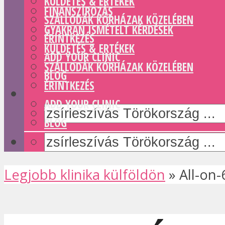
KÜLDETÉS & ERTÉKEK
FINANSZÍROZÁS
SZÁLLODÁK KÓRHÁZAK KÖZELÉBEN
GYAKRAN ISMÉTELT KÉRDÉSEK
ÉRINTKEZÉS
KÜLDETÉS & ERTÉKEK
ADD YOUR CLINIC
SZÁLLODÁK KÓRHÁZAK KÖZELÉBEN
BLOG
ÉRINTKEZÉS
ADD YOUR CLINIC
BLOG
Legjobb klinika külföldön
»
All-on