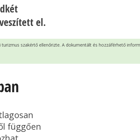
ndkét
eszített el.
si turizmus szakértő ellenőrizte. A dokumentált és hozzáférhető infor
ában
átlagosan
ől függően
ozhat.