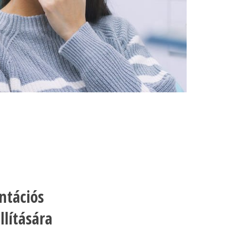
ntációs
llítására