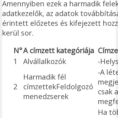
Amennyiben ezek a harmadik felek
adatkezelők, az adatok továbbítás
érintett előzetes és kifejezett hoz
kerül sor.
N°
A címzett kategóriája
Címze
1
Alvállalkozók
-Helys
-A lé
Harmadik fél
megje
2
címzettekFeldolgozó
csak a
menedzserek
megfe
Ha tö