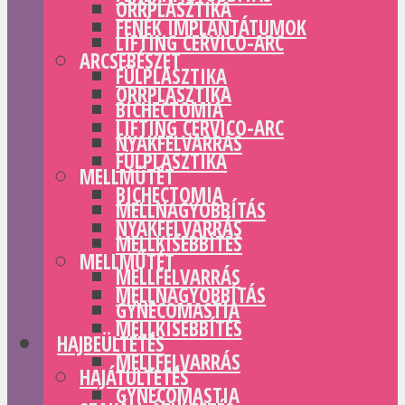
ORRPLASZTIKA
FENÉK IMPLANTÁTUMOK
LIFTING CERVICO-ARC
ARCSEBÉSZET
FÜLPLASZTIKA
ORRPLASZTIKA
BICHECTOMIA
LIFTING CERVICO-ARC
NYAKFELVARRÁS
FÜLPLASZTIKA
MELLMŰTÉT
BICHECTOMIA
MELLNAGYOBBÍTÁS
NYAKFELVARRÁS
MELLKISEBBÍTÉS
MELLMŰTÉT
MELLFELVARRÁS
MELLNAGYOBBÍTÁS
GYNECOMASTIA
MELLKISEBBÍTÉS
HAJBEÜLTETÉS
MELLFELVARRÁS
HAJÁTÜLTETÉS
GYNECOMASTIA