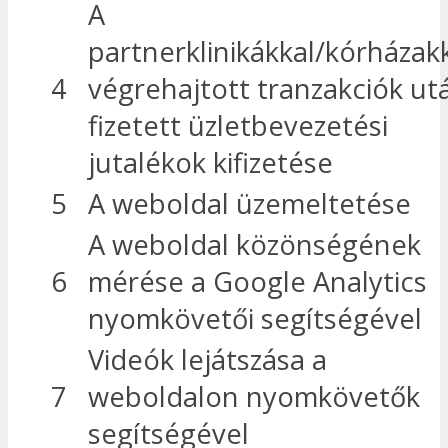
A
partnerklinikákkal/kórházak
4
végrehajtott tranzakciók ut
fizetett üzletbevezetési
jutalékok kifizetése
5
A weboldal üzemeltetése
A weboldal közönségének
6
mérése a Google Analytics
nyomkövetői segítségével
Videók lejátszása a
7
weboldalon nyomkövetők
segítségével