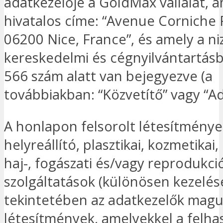
adatkezelője a GoldMax vállalat, 
hivatalos címe: “Avenue Corniche F
06200 Nice, France”, és amely a ni
kereskedelmi és cégnyilvántartás
566 szám alatt van bejegyezve (a
továbbiakban: “Közvetítő” vagy “Ad
A honlapon felsorolt létesítmények
helyreállító, plasztikai, kozmetikai, 
haj-, fogászati és/vagy reprodukci
szolgáltatások (különösen kezelés
tekintetében az adatkezelők magu
létesítmények, amelyekkel a felha