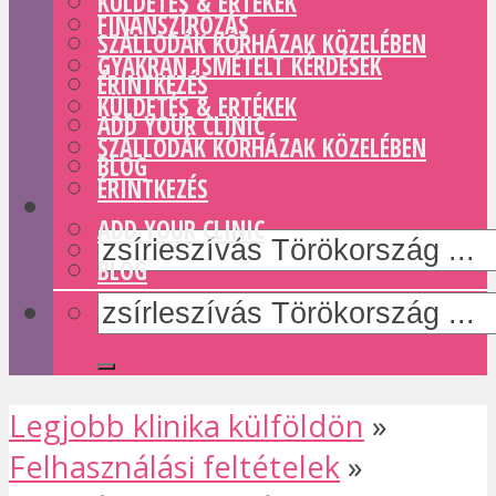
KÜLDETÉS & ERTÉKEK
FINANSZÍROZÁS
SZÁLLODÁK KÓRHÁZAK KÖZELÉBEN
GYAKRAN ISMÉTELT KÉRDÉSEK
ÉRINTKEZÉS
KÜLDETÉS & ERTÉKEK
ADD YOUR CLINIC
SZÁLLODÁK KÓRHÁZAK KÖZELÉBEN
BLOG
ÉRINTKEZÉS
ADD YOUR CLINIC
BLOG
Legjobb klinika külföldön
»
Felhasználási feltételek
»