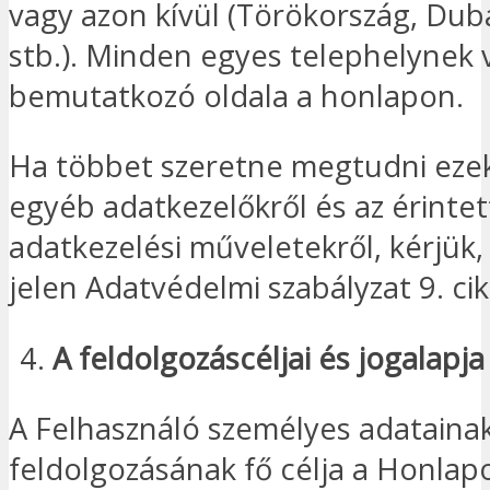
vagy azon kívül (Törökország, Duba
stb.). Minden egyes telephelynek 
bemutatkozó oldala a honlapon.
Ha többet szeretne megtudni ezek
egyéb adatkezelőkről és az érintet
adatkezelési műveletekről, kérjük, 
jelen Adatvédelmi szabályzat 9. cik
A feldolgozás
céljai
és
jogalapja
A Felhasználó személyes adataina
feldolgozásának fő célja a Honlapo