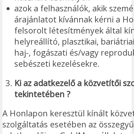
azok a felhasználók, akik szemé
árajánlatot kívánnak kérni a H
felsorolt létesítmények által kí
helyreállító, plasztikai, bariátriai
haj-, fogászati és/vagy reprodu
sebészeti kezelésekre.
Ki
az
adatkezelő
a közvetítői sz
tekintetében
?
A Honlapon keresztül kínált közvet
szolgáltatás esetében az összegyű