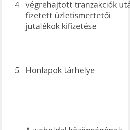
4
végrehajtott tranzakciók ut
fizetett üzletismertetői
jutalékok kifizetése
5
Honlapok tárhelye