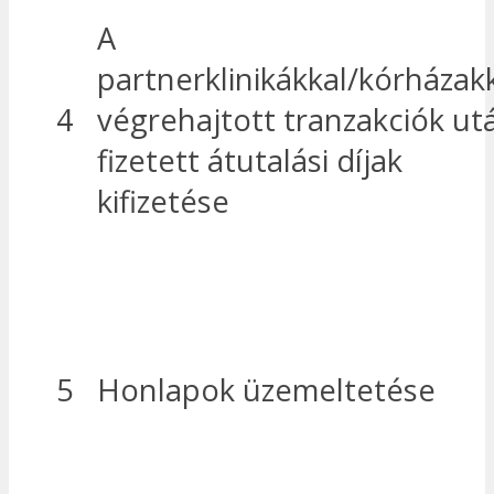
A
partnerklinikákkal/kórházak
4
végrehajtott tranzakciók ut
fizetett átutalási díjak
kifizetése
5
Honlapok üzemeltetése