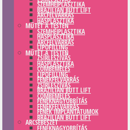
SZEMHÉJPLASZTIKA
BRAZILIAN BUTT LIFT
ARCFELVARRÁS
HASPLASZTIKA
MŰTÉT A TESTEN
SZEMHÉJPLASZTIKA
HASPLASZTIKA
ARCFELVARRÁS
LIPOFILLING
MŰTÉT A TESTEN
ZSÍRLESZÍVÁS
HASPLASZTIKA
COMBEMELÉS
LIPOFILLING
FENÉKFELVARRÁS
ZSÍRLESZÍVÁS
BRAZILIAN BUTT LIFT
COMBEMELÉS
FENÉKNAGYOBBÍTÁS
FENÉKFELVARRÁS
FENÉK IMPLANTÁTUMOK
BRAZILIAN BUTT LIFT
ARCSEBÉSZET
FENÉKNAGYOBBÍTÁS