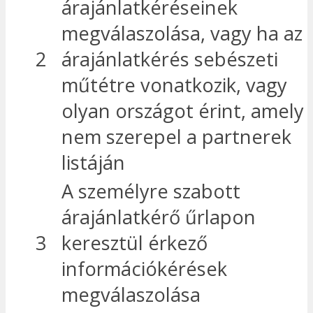
árajánlatkéréseinek
megválaszolása, vagy ha az
2
árajánlatkérés sebészeti
műtétre vonatkozik, vagy
olyan országot érint, amely
nem szerepel a partnerek
listáján
A személyre szabott
árajánlatkérő űrlapon
3
keresztül érkező
információkérések
megválaszolása