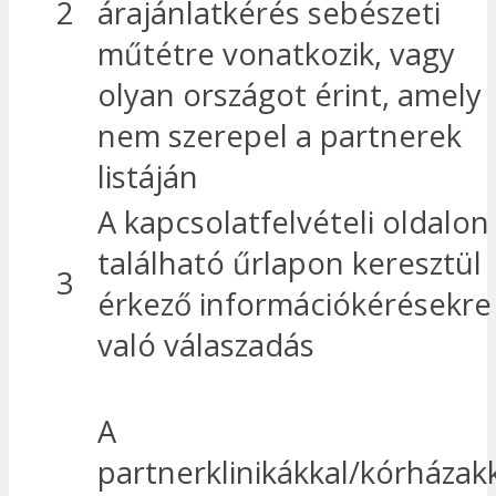
2
árajánlatkérés sebészeti
műtétre vonatkozik, vagy
olyan országot érint, amely
nem szerepel a partnerek
listáján
A kapcsolatfelvételi oldalon
található űrlapon keresztül
3
érkező információkérésekre
való válaszadás
A
partnerklinikákkal/kórházak