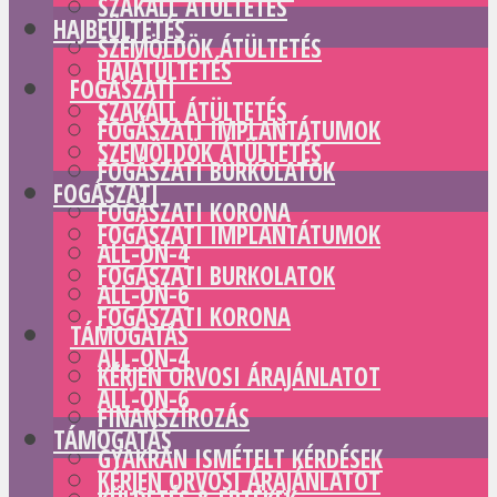
SZAKÁLL ÁTÜLTETÉS
HAJBEÜLTETÉS
SZEMÖLDÖK ÁTÜLTETÉS
HAJÁTÜLTETÉS
FOGÁSZATI
SZAKÁLL ÁTÜLTETÉS
FOGÁSZATI IMPLANTÁTUMOK
SZEMÖLDÖK ÁTÜLTETÉS
FOGÁSZATI BURKOLATOK
FOGÁSZATI
FOGÁSZATI KORONA
FOGÁSZATI IMPLANTÁTUMOK
ALL-ON-4
FOGÁSZATI BURKOLATOK
ALL-ON-6
FOGÁSZATI KORONA
TÁMOGATÁS
ALL-ON-4
KÉRJEN ORVOSI ÁRAJÁNLATOT
ALL-ON-6
FINANSZÍROZÁS
TÁMOGATÁS
GYAKRAN ISMÉTELT KÉRDÉSEK
KÉRJEN ORVOSI ÁRAJÁNLATOT