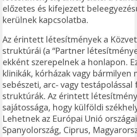
előzetes és kifejezett beleegyezés
kerülnek kapcsolatba.
Az érintett létesítmények a Közvet
struktúrái (a “Partner létesítmény
ekként szerepelnek a honlapon. E
klinikák, kórházak vagy bármilyen 
sebészeti, arc- vagy testápolással 
struktúrák. Az érintett létesítmén
sajátossága, hogy külföldi székhel
Lehetnek az Európai Unió országai
Spanyolország, Ciprus, Magyarorsz