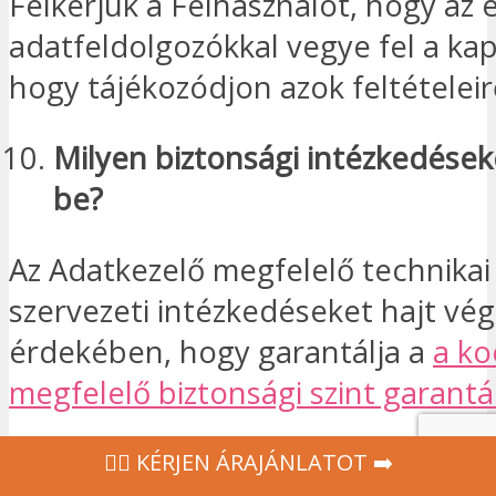
Felkérjük a Felhasználót, hogy az é
adatfeldolgozókkal vegye fel a kap
hogy tájékozódjon azok feltételeir
Milyen biztonsági intézkedések
be?
Az Adatkezelő megfelelő technikai
szervezeti intézkedéseket hajt vé
érdekében, hogy garantálja a
a ko
megfelelő biztonsági szint garantá
Az adatkezelő intézkedéseket tes
‍👩‍⚕ KÉRJEN ÁRAJÁNLATOT ➡️