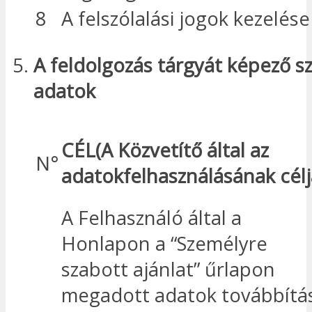
8
A felszólalási jogok kezelése
A feldolgozás
tárgyát
képező
sz
adatok
CÉL
(A
Közvetítő
által az
N°
adatok
felhasználásának
cél
A Felhasználó által a
Honlapon a “Személyre
szabott ajánlat” űrlapon
megadott adatok továbbítá