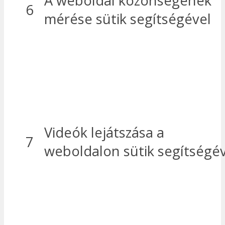
A weboldal közönségének
6
mérése sütik segítségével
Videók lejátszása a
7
weboldalon sütik segítségé