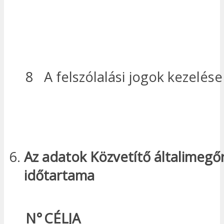
8
A felszólalási jogok kezelése
Az adatok
Közvetítő általi
megőr
időtartama
N°
CÉLJA