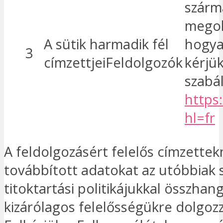
szárma
megol
A sütik harmadik fél
hogya
3
címzettjeiFeldolgozók
kérjük
szabá
https
hl=fr
A feldolgozásért felelős címzette
továbbított adatokat az utóbbiak 
titoktartási politikájukkal összhan
kizárólagos felelősségükre dolgozz