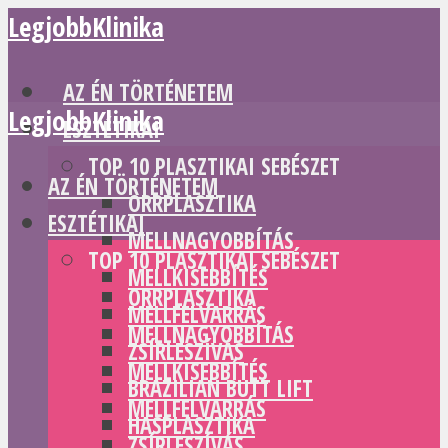
LegjobbKlinika
AZ ÉN TÖRTÉNETEM
LegjobbKlinika
ESZTÉTIKAI
TOP 10 PLASZTIKAI SEBÉSZET
AZ ÉN TÖRTÉNETEM
ORRPLASZTIKA
ESZTÉTIKAI
MELLNAGYOBBÍTÁS
TOP 10 PLASZTIKAI SEBÉSZET
MELLKISEBBÍTÉS
ORRPLASZTIKA
MELLFELVARRÁS
MELLNAGYOBBÍTÁS
ZSÍRLESZÍVÁS
MELLKISEBBÍTÉS
BRAZILIAN BUTT LIFT
MELLFELVARRÁS
HASPLASZTIKA
ZSÍRLESZÍVÁS