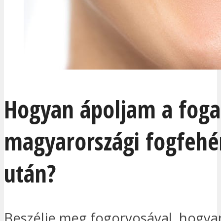
Hogyan ápoljam a foga
magyarországi fogfehér
után?
Beszélje meg fogorvosával, hogya