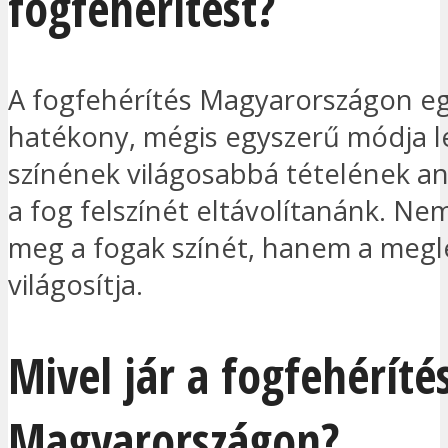
fogfehérítést?
A fogfehérítés Magyarországon e
hatékony, mégis egyszerű módja l
színének világosabbá tételének an
a fog felszínét eltávolítanánk. Nem
meg a fogak színét, hanem a megl
világosítja.
Mivel jár a fogfehéríté
Magyarországon?