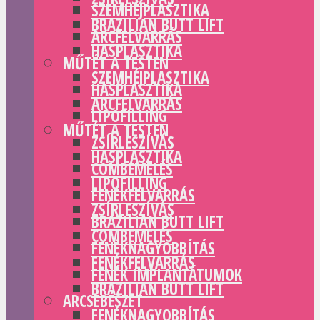
SZEMHÉJPLASZTIKA
BRAZILIAN BUTT LIFT
ARCFELVARRÁS
HASPLASZTIKA
MŰTÉT A TESTEN
SZEMHÉJPLASZTIKA
HASPLASZTIKA
ARCFELVARRÁS
LIPOFILLING
MŰTÉT A TESTEN
ZSÍRLESZÍVÁS
HASPLASZTIKA
COMBEMELÉS
LIPOFILLING
FENÉKFELVARRÁS
ZSÍRLESZÍVÁS
BRAZILIAN BUTT LIFT
COMBEMELÉS
FENÉKNAGYOBBÍTÁS
FENÉKFELVARRÁS
FENÉK IMPLANTÁTUMOK
BRAZILIAN BUTT LIFT
ARCSEBÉSZET
FENÉKNAGYOBBÍTÁS