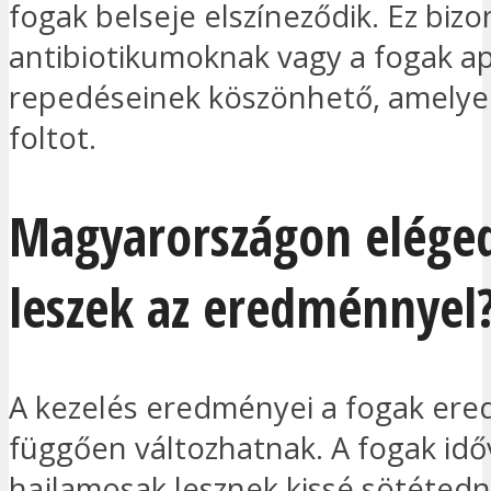
fogak belseje elszíneződik. Ez biz
antibiotikumoknak vagy a fogak a
repedéseinek köszönhető, amelyek 
foltot.
Magyarországon elége
leszek az eredménnyel
A kezelés eredményei a fogak ered
függően változhatnak. A fogak idő
hajlamosak lesznek kissé sötétedni