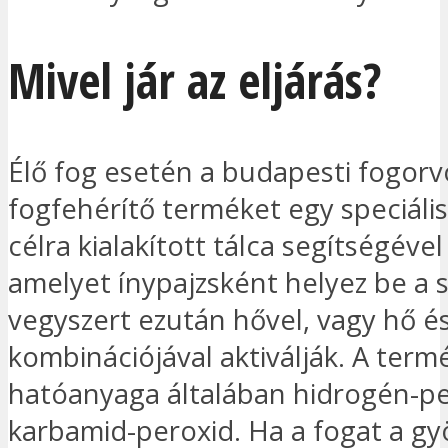
Mivel jár az eljárás?
Élő fog esetén a budapesti fogorv
fogfehérítő terméket egy speciális
célra kialakított tálca segítségével v
amelyet ínypajzsként helyez be a s
vegyszert ezután hővel, vagy hő é
kombinációjával aktiválják. A term
hatóanyaga általában hidrogén-pe
karbamid-peroxid. Ha a fogat a gy