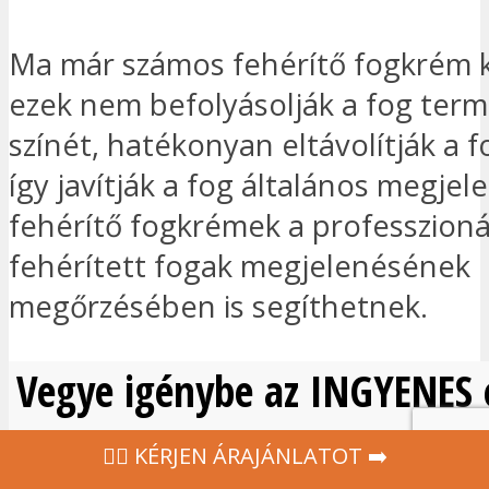
Ma már számos fehérítő fogkrém 
ezek nem befolyásolják a fog ter
színét, hatékonyan eltávolítják a f
így javítják a fog általános megjel
fehérítő fogkrémek a professzioná
fehérített fogak megjelenésének
megőrzésében is segíthetnek.
Vegye igénybe az INGYENES é
‍👩‍⚕ KÉRJEN ÁRAJÁNLATOT ➡️
Kérésre és