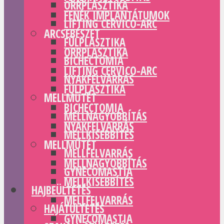
ORRPLASZTIKA
FENÉK IMPLANTÁTUMOK
LIFTING CERVICO-ARC
ARCSEBÉSZET
FÜLPLASZTIKA
ORRPLASZTIKA
BICHECTOMIA
LIFTING CERVICO-ARC
NYAKFELVARRÁS
FÜLPLASZTIKA
MELLMŰTÉT
BICHECTOMIA
MELLNAGYOBBÍTÁS
NYAKFELVARRÁS
MELLKISEBBÍTÉS
MELLMŰTÉT
MELLFELVARRÁS
MELLNAGYOBBÍTÁS
GYNECOMASTIA
MELLKISEBBÍTÉS
HAJBEÜLTETÉS
MELLFELVARRÁS
HAJÁTÜLTETÉS
GYNECOMASTIA