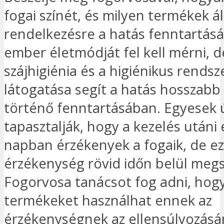
fogai színét, és milyen termékek á
rendelkezésre a hatás fenntartás
ember életmódját fel kell mérni, d
szájhigiénia és a higiénikus rendsz
látogatása segít a hatás hosszabb 
történő fenntartásában. Egyesek 
tapasztalják, hogy a kezelés utáni
napban érzékenyek a fogaik, de ez
érzékenység rövid időn belül megs
Fogorvosa tanácsot fog adni, hog
termékeket használhat ennek az
érzékenységnek az ellensúlyozásá