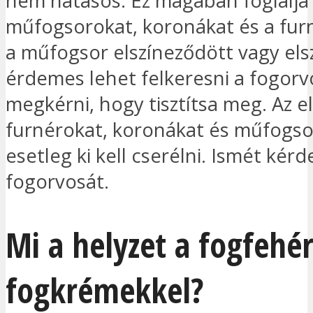
nem hatásos. Ez magában foglalja
műfogsorokat, koronákat és a fur
a műfogsor elszíneződött vagy els
érdemes lehet felkeresni a fogorv
megkérni, hogy tisztítsa meg. Az e
furnérokat, koronákat és műfogs
esetleg ki kell cserélni. Ismét kér
fogorvosát.
Mi a helyzet a fogfehér
fogkrémekkel?