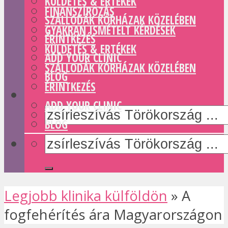
KÜLDETÉS & ERTÉKEK
FINANSZÍROZÁS
SZÁLLODÁK KÓRHÁZAK KÖZELÉBEN
GYAKRAN ISMÉTELT KÉRDÉSEK
ÉRINTKEZÉS
KÜLDETÉS & ERTÉKEK
ADD YOUR CLINIC
SZÁLLODÁK KÓRHÁZAK KÖZELÉBEN
BLOG
ÉRINTKEZÉS
ADD YOUR CLINIC
BLOG
Legjobb klinika külföldön
»
A
fogfehérítés ára Magyarországon