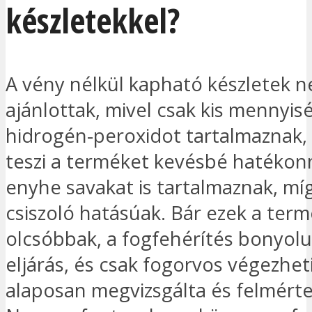
készletekkel?
A vény nélkül kapható készletek 
ajánlottak, mivel csak kis mennyis
hidrogén-peroxidot tartalmaznak,
teszi a terméket kevésbé hatékon
enyhe savakat is tartalmaznak, m
csiszoló hatásúak. Bár ezek a ter
olcsóbbak, a fogfehérítés bonyolul
eljárás, és csak fogorvos végezheti
alaposan megvizsgálta és felmérte 