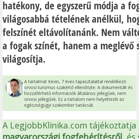
hatékony, de egyszerű módja a fo
világosabbá tételének anélkül, ho
felszínét eltávolítanánk. Nem vál
a fogak színét, hanem a meglévő s
világosítja.
A tartalmat Kevin, 7 éves tapasztalattal rendelkező
orvosi turizmus szakértő ellenőrizte. A dokumentált és
hozzáférhető információk általános jellegűek, nem
orvosi jellegűek. Ez a tartalom nem helyettesíti az
egészségügyi szakember tanácsát.
A LegjobbKlinika.com tájékoztatja
magyarországi fogfehérítésről
, és