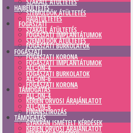
SZAKÁLL ÁTÜLTETÉS
HAJBEÜLTETÉS
SZEMÖLDÖK ÁTÜLTETÉS
HAJÁTÜLTETÉS
FOGÁSZATI
SZAKÁLL ÁTÜLTETÉS
FOGÁSZATI IMPLANTÁTUMOK
SZEMÖLDÖK ÁTÜLTETÉS
FOGÁSZATI BURKOLATOK
FOGÁSZATI
FOGÁSZATI KORONA
FOGÁSZATI IMPLANTÁTUMOK
ALL-ON-4
FOGÁSZATI BURKOLATOK
ALL-ON-6
FOGÁSZATI KORONA
TÁMOGATÁS
ALL-ON-4
KÉRJEN ORVOSI ÁRAJÁNLATOT
ALL-ON-6
FINANSZÍROZÁS
TÁMOGATÁS
GYAKRAN ISMÉTELT KÉRDÉSEK
KÉRJEN ORVOSI ÁRAJÁNLATOT