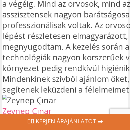
a végéig. Mind az orvosok, mind a
asszisztensek nagyon barátságosa
professzionálisak voltak. Az orvo
lépést részletesen elmagyarázott,
megnyugodtam. A kezelés során a
technológiák nagyon korszerűek vo
környezet pedig rendkívül higiénik
Mindenkinek szívből ajánlom őket
segítenek leküzdeni a félelmeimet
Zeynep Çınar
20:48 20 Nov 24
‍👩‍⚕ KÉRJEN ÁRAJÁNLATOT ➡️