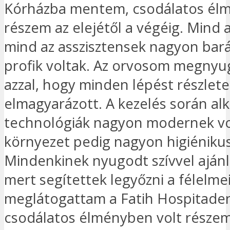
Kórházba mentem, csodálatos élm
részem az elejétől a végéig. Mind 
mind az asszisztensek nagyon bar
profik voltak. Az orvosom megnyu
azzal, hogy minden lépést részlet
elmagyarázott. A kezelés során al
technológiák nagyon modernek vo
környezet pedig nagyon higiénikus
Mindenkinek nyugodt szívvel aján
mert segítettek legyőzni a félelm
meglátogattam a Fatih Hospitaden
csodálatos élményben volt részem 