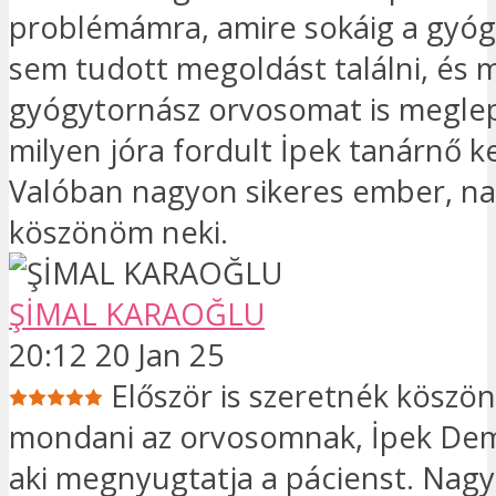
problémámra, amire sokáig a gyóg
sem tudott megoldást találni, és 
gyógytornász orvosomat is megle
milyen jóra fordult İpek tanárnő ke
Valóban nagyon sikeres ember, n
köszönöm neki.
ŞİMAL KARAOĞLU
20:12 20 Jan 25
Először is szeretnék köszö
mondani az orvosomnak, İpek Dem
aki megnyugtatja a pácienst. Nag