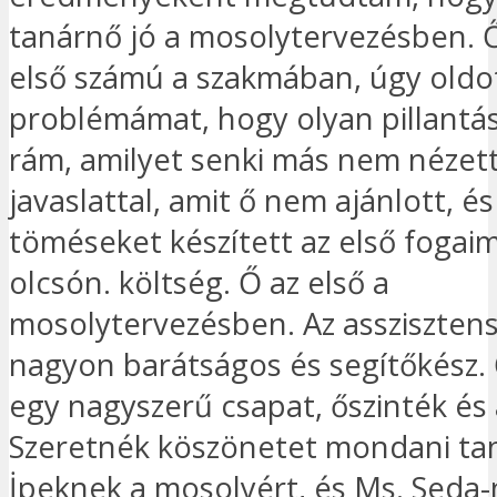
tanárnő jó a mosolytervezésben. 
első számú a szakmában, úgy oldo
problémámat, hogy olyan pillantás
rám, amilyet senki más nem nézett
javaslattal, amit ő nem ajánlott, és
töméseket készített az első fogai
olcsón. költség. Ő az első a
mosolytervezésben. Az asszisztens
nagyon barátságos és segítőkész.
egy nagyszerű csapat, őszinték és 
Szeretnék köszönetet mondani t
İpeknek a mosolyért, és Ms. Seda-