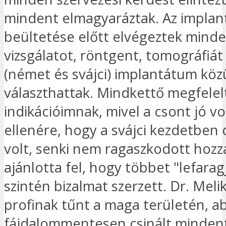
mindent elmagyaráztak. Az impla
beültetése előtt elvégeztek mind
vizsgálatot, röntgent, tomográfiát
(német és svájci) implantátum köz
választhattak. Mindkettő megfelel
indikációimnak, mivel a csont jó vo
ellenére, hogy a svájci kezdetben
volt, senki nem ragaszkodott hoz
ajánlotta fel, hogy többet "lefarag
szintén bizalmat szerzett. Dr. Meli
profinak tűnt a maga területén, a
fájdalommentesen csinált mindent