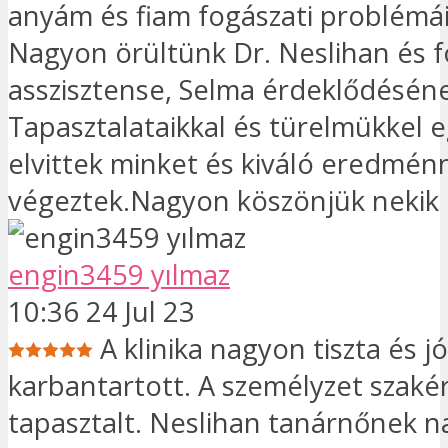
anyám és fiam fogászati ​​problémái
Nagyon örültünk Dr. Neslihan és 
asszisztense, Selma érdeklődésén
Tapasztalataikkal és türelmükkel 
elvittek minket és kiváló eredmén
végeztek.Nagyon köszönjük nekik
engin3459 yılmaz
10:36 24 Jul 23
A klinika nagyon tiszta és jó
karbantartott. A személyzet szaké
tapasztalt. Neslihan tanárnőnek 