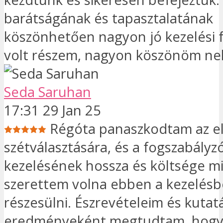
barátságának és tapasztalatának
köszönhetően nagyon jó kezelési
volt részem, nagyon köszönöm nek
Seda Saruhan
17:31 29 Jan 25
Régóta panaszkodtam az el
szétválasztására, és a fogszabályz
kezelésének hossza és költsége m
szerettem volna ebben a kezelés
részesülni. Észrevételeim és kutat
eredményeként megtudtam, hogy