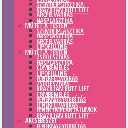
SZEMHÉJPLASZTIKA
BRAZILIAN BUTT LIFT
ARCFELVARRÁS
HASPLASZTIKA
MŰTÉT A TESTEN
SZEMHÉJPLASZTIKA
HASPLASZTIKA
ARCFELVARRÁS
LIPOFILLING
MŰTÉT A TESTEN
ZSÍRLESZÍVÁS
HASPLASZTIKA
COMBEMELÉS
LIPOFILLING
FENÉKFELVARRÁS
ZSÍRLESZÍVÁS
BRAZILIAN BUTT LIFT
COMBEMELÉS
FENÉKNAGYOBBÍTÁS
FENÉKFELVARRÁS
FENÉK IMPLANTÁTUMOK
BRAZILIAN BUTT LIFT
ARCSEBÉSZET
FENÉKNAGYOBBÍTÁS