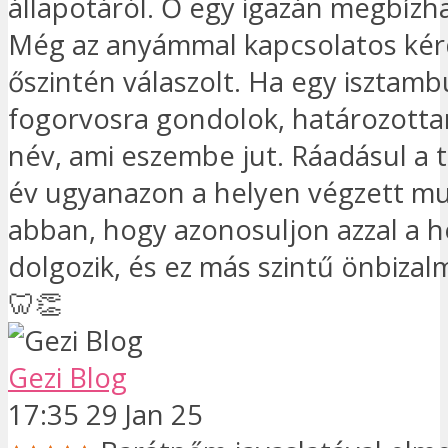
állapotáról. Ő egy igazán megbízh
Még az anyámmal kapcsolatos kér
őszintén válaszolt. Ha egy isztambu
fogorvosra gondolok, határozottan
név, ami eszembe jut. Ráadásul a 
év ugyanazon a helyen végzett mu
abban, hogy azonosuljon azzal a he
dolgozik, és ez más szintű önbizal
🦷👏
Gezi Blog
17:35 29 Jan 25