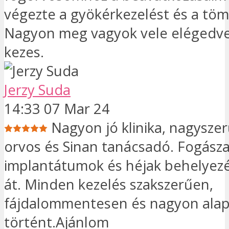
végezte a gyökérkezelést és a töm
Nagyon meg vagyok vele elégedv
kezes.
Jerzy Suda
14:33 07 Mar 24
Nagyon jó klinika, nagysze
orvos és Sinan tanácsadó. Fogászati
implantátumok és héjak behelyez
át. Minden kezelés szakszerűen,
fájdalommentesen és nagyon ala
történt.Ajánlom