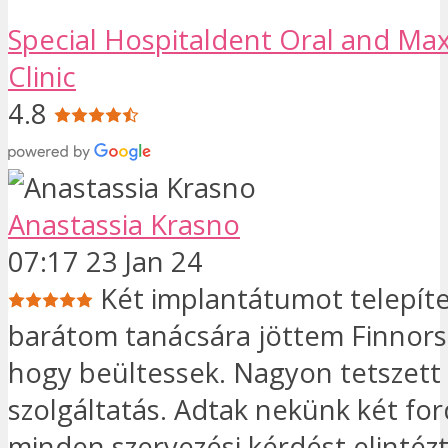
Special Hospitaldent Oral and Maxi
Clinic
4.8
Anastassia Krasno
07:17 23 Jan 24
Két implantátumot telepít
barátom tanácsára jöttem Finnors
hogy beültessek. Nagyon tetszett
szolgáltatás. Adtak nekünk két ford
minden szervezési kérdést elintéz