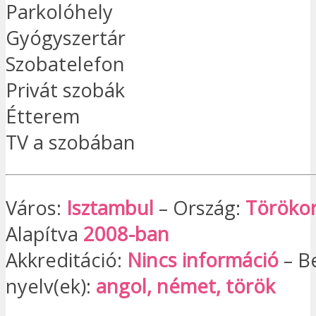
Parkolóhely
Gyógyszertár
Szobatelefon
Privát szobák
Étterem
TV a szobában
Város:
Isztambul
– Ország:
Töröko
Alapítva
2008-ban
Akkreditáció:
Nincs információ
– B
nyelv(ek):
angol, német, török