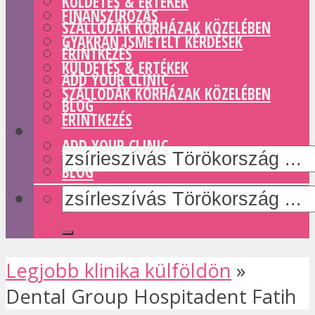
KÜLDETÉS & ERTÉKEK
FINANSZÍROZÁS
SZÁLLODÁK KÓRHÁZAK KÖZELÉBEN
GYAKRAN ISMÉTELT KÉRDÉSEK
ÉRINTKEZÉS
KÜLDETÉS & ERTÉKEK
ADD YOUR CLINIC
SZÁLLODÁK KÓRHÁZAK KÖZELÉBEN
BLOG
ÉRINTKEZÉS
ADD YOUR CLINIC
BLOG
Legjobb klinika külföldön
»
Dental Group Hospitadent Fatih