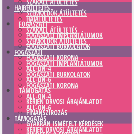
SZAKÁLL ÁTÜLTETÉS
HAJBEÜLTETÉS
SZEMÖLDÖK ÁTÜLTETÉS
HAJÁTÜLTETÉS
FOGÁSZATI
SZAKÁLL ÁTÜLTETÉS
FOGÁSZATI IMPLANTÁTUMOK
SZEMÖLDÖK ÁTÜLTETÉS
FOGÁSZATI BURKOLATOK
FOGÁSZATI
FOGÁSZATI KORONA
FOGÁSZATI IMPLANTÁTUMOK
ALL-ON-4
FOGÁSZATI BURKOLATOK
ALL-ON-6
FOGÁSZATI KORONA
TÁMOGATÁS
ALL-ON-4
KÉRJEN ORVOSI ÁRAJÁNLATOT
ALL-ON-6
FINANSZÍROZÁS
TÁMOGATÁS
GYAKRAN ISMÉTELT KÉRDÉSEK
KÉRJEN ORVOSI ÁRAJÁNLATOT