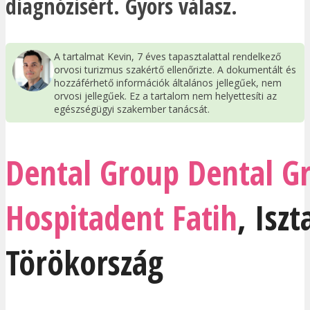
diagnózisért. Gyors válasz.
A tartalmat Kevin, 7 éves tapasztalattal rendelkező
orvosi turizmus szakértő ellenőrizte. A dokumentált és
hozzáférhető információk általános jellegűek, nem
orvosi jellegűek. Ez a tartalom nem helyettesíti az
egészségügyi szakember tanácsát.
Dental Group Dental G
Hospitadent Fatih
,
Isz
Törökország