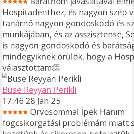
Barátnőm javaslatával elm
Hospitadenthez, és nagyon szép vo
tanárnő nagyon gondoskodó és sz
munkájában, és az asszisztense, S
is nagyon gondoskodó és barátság
mindegyiknek örülök, hogy a Hosp
választottam👏
Buse Reyyan Perikli
17:46 28 Jan 25
Orvosommal İpek Hanım
fogcsikorgatási problémám miatt s
kezdtünk és sikeresen befejeztük