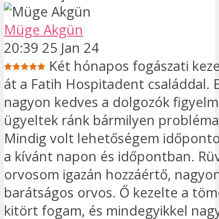
Müge Akgün
20:39 25 Jan 24
Két hónapos fogászati ​​ke
át a Fatih Hospitadent családdal. E
nagyon kedves a dolgozók figyel
ügyeltek ránk bármilyen probléma
Mindig volt lehetőségem időponto
a kívánt napon és időpontban. R
orvosom igazán hozzáértő, nagyon
barátságos orvos. Ő kezelte a töm
kitört fogam, és mindegyikkel nag