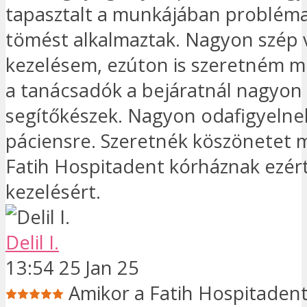
tapasztalt a munkájában probléma.
tömést alkalmaztak. Nagyon szép v
kezelésem, ezúton is szeretném 
a tanácsadók a bejáratnál nagyon 
segítőkészek. Nagyon odafigyelne
páciensre. Szeretnék köszönetet 
Fatih Hospitadent kórháznak ezér
kezelésért.
Delil I.
13:54 25 Jan 25
Amikor a Fatih Hospitadent F