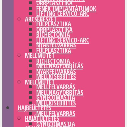
ORRPLASZTIKA
FENÉK IMPLANTÁTUMOK
LIFTING CERVICO-ARC
ARCSEBÉSZET
FÜLPLASZTIKA
ORRPLASZTIKA
BICHECTOMIA
LIFTING CERVICO-ARC
NYAKFELVARRÁS
FÜLPLASZTIKA
MELLMŰTÉT
BICHECTOMIA
MELLNAGYOBBÍTÁS
NYAKFELVARRÁS
MELLKISEBBÍTÉS
MELLMŰTÉT
MELLFELVARRÁS
MELLNAGYOBBÍTÁS
GYNECOMASTIA
MELLKISEBBÍTÉS
HAJBEÜLTETÉS
MELLFELVARRÁS
HAJÁTÜLTETÉS
GYNECOMASTIA