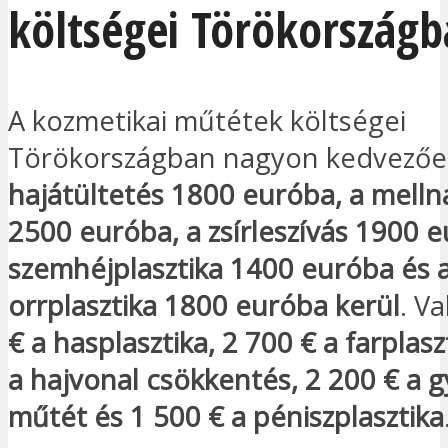
költségei Törökország
A kozmetikai műtétek költségei
Törökországban nagyon kedvezőe
hajátültetés 1800 euróba, a mell
2500 euróba, a zsírleszívás 1900 e
szemhéjplasztika 1400 euróba és 
orrplasztika 1800 euróba kerül
. V
€ a hasplasztika, 2 700 € a farplasz
a hajvonal csökkentés, 2 200 € a 
műtét és 1 500 € a péniszplasztika