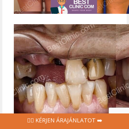
‍👩‍⚕ KÉRJEN ÁRAJÁNLATOT ➡️