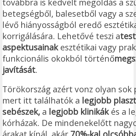
továbbra is kedvelt megoldás a sz
betegségből, balesetből vagy a s
lévő hiányosságból eredő esztétika
korrigálására. Lehetővé teszi a
tes
aspektusainak
esztétikai vagy prak
funkcionális okokból történő
megsz
javítását
.
Törökország azért vonz olyan sok 
mert itt találhatók a
legjobb plaszt
sebészek,
a
legjobb klinikák
és a l
kórházak. De mindenekelőtt nagy
árakat kínál, akár
70%-kal olcsóbba