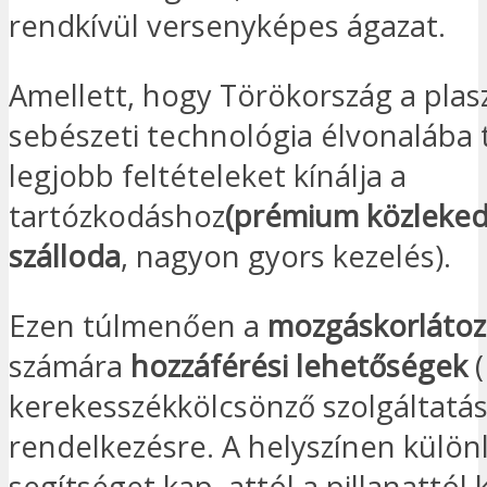
rendkívül versenyképes ágazat.
Amellett, hogy Törökország a plasz
sebészeti technológia élvonalába t
legjobb feltételeket kínálja a
tartózkodáshoz
(prémium közleked
szálloda
, nagyon gyors kezelés).
Ezen túlmenően a
mozgáskorlátoz
számára
hozzáférési lehetőségek
(
kerekesszékkölcsönző szolgáltatás 
rendelkezésre. A helyszínen külön
segítséget kap, attól a pillanattól