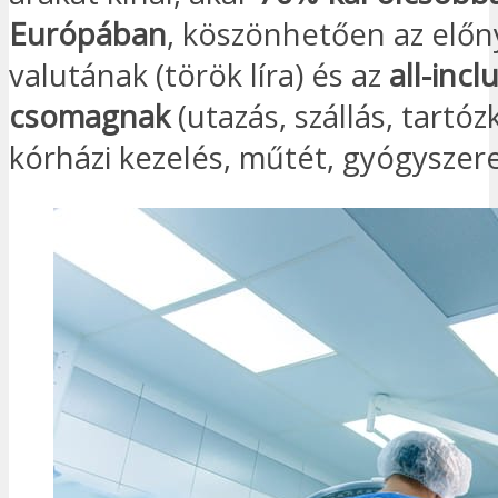
Európában
, köszönhetően az előn
valutának (török líra) és az
all-incl
csomagnak
(utazás, szállás, tartóz
kórházi kezelés, műtét, gyógyszere