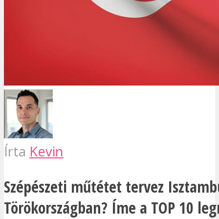
Írta
Kevin
Szépészeti műtétet tervez Isztamb
Törökországban? Íme a TOP 10 le