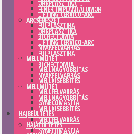
ORRPLASZTIKA
FENÉK IMPLANTÁTUMOK
LIFTING CERVICO-ARC
ARCSEBÉSZET
FÜLPLASZTIKA
ORRPLASZTIKA
BICHECTOMIA
LIFTING CERVICO-ARC
NYAKFELVARRÁS
FÜLPLASZTIKA
MELLMŰTÉT
BICHECTOMIA
MELLNAGYOBBÍTÁS
NYAKFELVARRÁS
MELLKISEBBÍTÉS
MELLMŰTÉT
MELLFELVARRÁS
MELLNAGYOBBÍTÁS
GYNECOMASTIA
MELLKISEBBÍTÉS
HAJBEÜLTETÉS
MELLFELVARRÁS
HAJÁTÜLTETÉS
GYNECOMASTIA