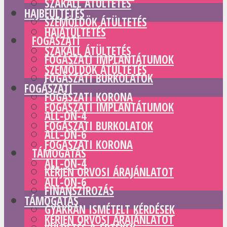
SZAKÁLL ÁTÜLTETÉS
HAJBEÜLTETÉS
SZEMÖLDÖK ÁTÜLTETÉS
HAJÁTÜLTETÉS
FOGÁSZATI
SZAKÁLL ÁTÜLTETÉS
FOGÁSZATI IMPLANTÁTUMOK
SZEMÖLDÖK ÁTÜLTETÉS
FOGÁSZATI BURKOLATOK
FOGÁSZATI
FOGÁSZATI KORONA
FOGÁSZATI IMPLANTÁTUMOK
ALL-ON-4
FOGÁSZATI BURKOLATOK
ALL-ON-6
FOGÁSZATI KORONA
TÁMOGATÁS
ALL-ON-4
KÉRJEN ORVOSI ÁRAJÁNLATOT
ALL-ON-6
FINANSZÍROZÁS
TÁMOGATÁS
GYAKRAN ISMÉTELT KÉRDÉSEK
KÉRJEN ORVOSI ÁRAJÁNLATOT