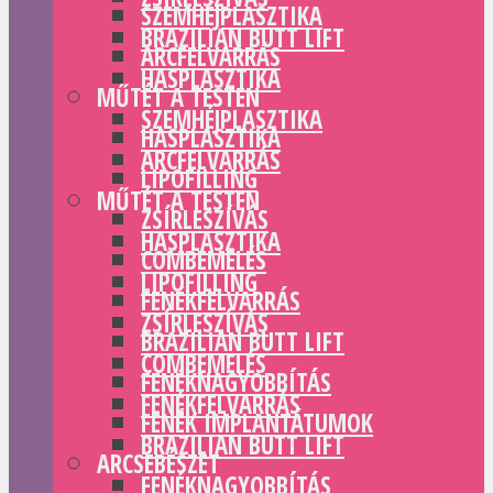
SZEMHÉJPLASZTIKA
BRAZILIAN BUTT LIFT
ARCFELVARRÁS
HASPLASZTIKA
MŰTÉT A TESTEN
SZEMHÉJPLASZTIKA
HASPLASZTIKA
ARCFELVARRÁS
LIPOFILLING
MŰTÉT A TESTEN
ZSÍRLESZÍVÁS
HASPLASZTIKA
COMBEMELÉS
LIPOFILLING
FENÉKFELVARRÁS
ZSÍRLESZÍVÁS
BRAZILIAN BUTT LIFT
COMBEMELÉS
FENÉKNAGYOBBÍTÁS
FENÉKFELVARRÁS
FENÉK IMPLANTÁTUMOK
BRAZILIAN BUTT LIFT
ARCSEBÉSZET
FENÉKNAGYOBBÍTÁS