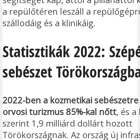
a repülőtéren leszáll a repülőgéprő
szállodáig és a klinikáig.
Statisztikák 2022: Szépé
sebészet Törökországb
2022-ben a kozmetikai sebészetre 
orvosi turizmus 85%-kal nőtt
, és a
szerint 1,9 milliárd dollárt hozott
Törökországnak. Az ország új infr