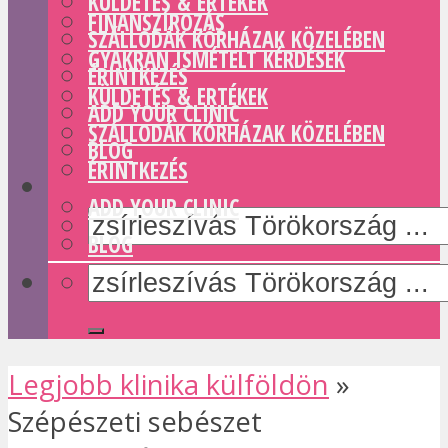
KÜLDETÉS & ERTÉKEK
FINANSZÍROZÁS
SZÁLLODÁK KÓRHÁZAK KÖZELÉBEN
GYAKRAN ISMÉTELT KÉRDÉSEK
ÉRINTKEZÉS
KÜLDETÉS & ERTÉKEK
ADD YOUR CLINIC
SZÁLLODÁK KÓRHÁZAK KÖZELÉBEN
BLOG
ÉRINTKEZÉS
ADD YOUR CLINIC
BLOG
Legjobb klinika külföldön
»
Szépészeti sebészet