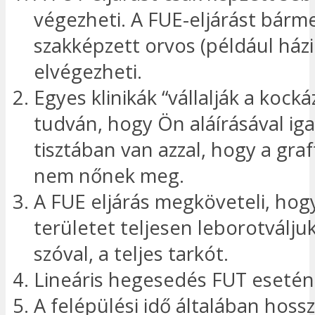
végezheti. A FUE-eljárást bárm
szakképzett orvos (például ház
elvégezheti.
Egyes klinikák “vállalják a kocká
tudván, hogy Ön aláírásával iga
tisztában van azzal, hogy a gra
nem nőnek meg.
A FUE eljárás megköveteli, hog
területet teljesen leborotválju
szóval, a teljes tarkót.
Lineáris hegesedés FUT esetén
A felépülési idő általában hoss