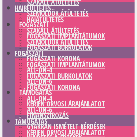
SZAKÁLL ÁTÜLTETÉS
HAJBEÜLTETÉS
SZEMÖLDÖK ÁTÜLTETÉS
HAJÁTÜLTETÉS
FOGÁSZATI
SZAKÁLL ÁTÜLTETÉS
FOGÁSZATI IMPLANTÁTUMOK
SZEMÖLDÖK ÁTÜLTETÉS
FOGÁSZATI BURKOLATOK
FOGÁSZATI
FOGÁSZATI KORONA
FOGÁSZATI IMPLANTÁTUMOK
ALL-ON-4
FOGÁSZATI BURKOLATOK
ALL-ON-6
FOGÁSZATI KORONA
TÁMOGATÁS
ALL-ON-4
KÉRJEN ORVOSI ÁRAJÁNLATOT
ALL-ON-6
FINANSZÍROZÁS
TÁMOGATÁS
GYAKRAN ISMÉTELT KÉRDÉSEK
KÉRJEN ORVOSI ÁRAJÁNLATOT