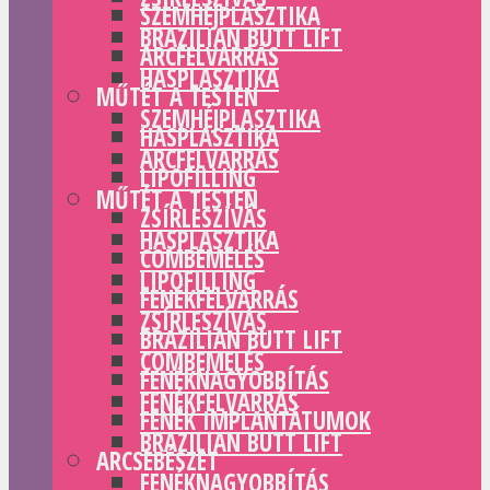
SZEMHÉJPLASZTIKA
BRAZILIAN BUTT LIFT
ARCFELVARRÁS
HASPLASZTIKA
MŰTÉT A TESTEN
SZEMHÉJPLASZTIKA
HASPLASZTIKA
ARCFELVARRÁS
LIPOFILLING
MŰTÉT A TESTEN
ZSÍRLESZÍVÁS
HASPLASZTIKA
COMBEMELÉS
LIPOFILLING
FENÉKFELVARRÁS
ZSÍRLESZÍVÁS
BRAZILIAN BUTT LIFT
COMBEMELÉS
FENÉKNAGYOBBÍTÁS
FENÉKFELVARRÁS
FENÉK IMPLANTÁTUMOK
BRAZILIAN BUTT LIFT
ARCSEBÉSZET
FENÉKNAGYOBBÍTÁS