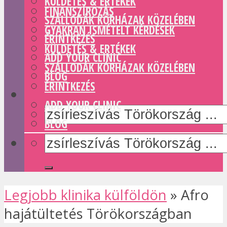
KÜLDETÉS & ERTÉKEK
FINANSZÍROZÁS
SZÁLLODÁK KÓRHÁZAK KÖZELÉBEN
GYAKRAN ISMÉTELT KÉRDÉSEK
ÉRINTKEZÉS
KÜLDETÉS & ERTÉKEK
ADD YOUR CLINIC
SZÁLLODÁK KÓRHÁZAK KÖZELÉBEN
BLOG
ÉRINTKEZÉS
ADD YOUR CLINIC
BLOG
Legjobb klinika külföldön
»
Afro
hajátültetés Törökországban