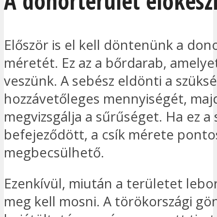
A donorterület előkész
Először is el kell döntenünk a don
méretét. Ez az a bőrdarab, amelyet
veszünk. A sebész eldönti a szüks
hozzávetőleges mennyiségét, maj
megvizsgálja a sűrűséget. Ha ez a 
befejeződött, a csík mérete pont
megbecsülhető.
Ezenkívül, miután a területet lebo
meg kell mosni. A törökországi gö