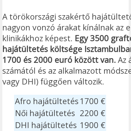
A törökországi szakértő hajátülte
nagyon vonzó árakat kínálnak az 
klinikákhoz képest.
Egy 3500 graft
hajátültetés költsége Isztambulba
1700 és 2000 euró között van.
Az á
számától és az alkalmazott módsze
vagy DHI) függően változik.
Afro hajátültetés
1700 €
Női hajátültetés
2200 €
DHI hajátültetés
1900 €