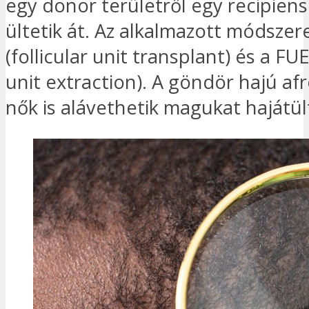
egy donor területről egy recipiens
ültetik át. Az alkalmazott módszer
(follicular unit transplant) és a FUE 
unit extraction). A göndör hajú afr
nők is alávethetik magukat hajátü