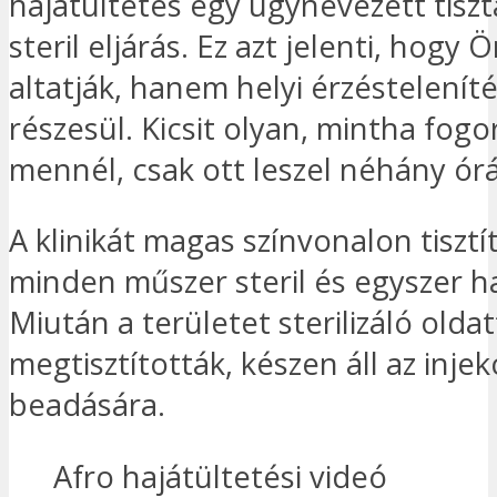
hajátültetés egy úgynevezett tisz
steril eljárás. Ez azt jelenti, hogy
altatják, hanem helyi érzéstelenít
részesül. Kicsit olyan, mintha fog
mennél, csak ott leszel néhány órá
A klinikát magas színvonalon tisztít
minden műszer steril és egyszer h
Miután a területet sterilizáló oldat
megtisztították, készen áll az injek
beadására.
Afro hajátültetési videó