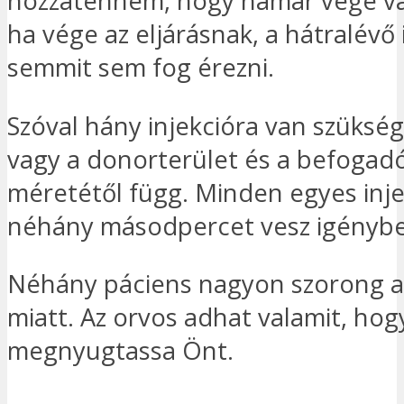
hozzátenném, hogy hamar vége va
ha vége az eljárásnak, a hátralévő
semmit sem fog érezni.
Szóval hány injekcióra van szükség?
vagy a donorterület és a befogadó
méretétől függ. Minden egyes inje
néhány másodpercet vesz igénybe
Néhány páciens nagyon szorong az
miatt. Az orvos adhat valamit, hog
megnyugtassa Önt.