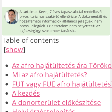
A tartalmat Kevin, 7 éves tapasztalattal rendelkező
orvosi turizmus szakértő ellenőrizte. A dokumentált és
hozzáférhető információk általános jellegűek, nem
orvosi jellegűek. Ez a tartalom nem helyettesíti az
egészségügyi szakember tanácsát.
Table of contents
[
show
]
Az afro hajátültetés ára Török
Mi az afro hajátültetés?
FUT vagy FUE afro hajátültetés
A kezdés
A donorterület előkészítése
Helyi érzéstelenítés