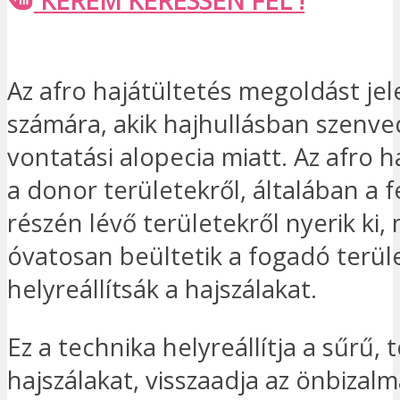
KÉREM KERESSEN FEL !
Az afro hajátültetés megoldást jel
számára, akik hajhullásban szenve
vontatási alopecia miatt. Az afro
a donor területekről, általában a 
részén lévő területekről nyerik ki,
óvatosan beültetik a fogadó terül
helyreállítsák a hajszálakat.
Ez a technika helyreállítja a sűrű,
hajszálakat, visszaadja az önbizalma