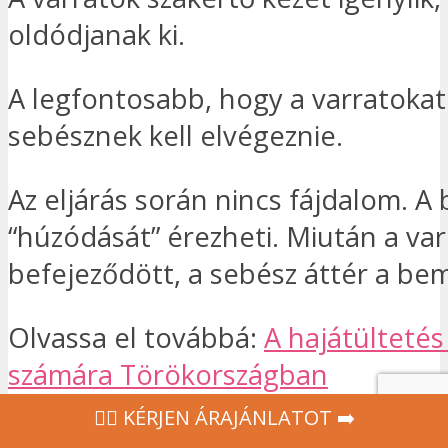
oldódjanak ki.
A legfontosabb, hogy a varratokat
sebésznek kell elvégeznie.
Az eljárás során nincs fájdalom. A
“húzódását” érezheti. Miután a va
befejeződött, a sebész áttér a be
Olvassa el továbbá:
A hajátültetés
számára Törökországban
‍👩‍⚕ KÉRJEN ÁRAJÁNLATOT ➡️