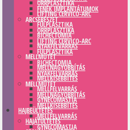
ORRPLASZTIKA
FENÉK IMPLANTÁTUMOK
LIFTING CERVICO-ARC
ARCSEBÉSZET
FÜLPLASZTIKA
ORRPLASZTIKA
BICHECTOMIA
LIFTING CERVICO-ARC
NYAKFELVARRÁS
FÜLPLASZTIKA
MELLMŰTÉT
BICHECTOMIA
MELLNAGYOBBÍTÁS
NYAKFELVARRÁS
MELLKISEBBÍTÉS
MELLMŰTÉT
MELLFELVARRÁS
MELLNAGYOBBÍTÁS
GYNECOMASTIA
MELLKISEBBÍTÉS
HAJBEÜLTETÉS
MELLFELVARRÁS
HAJÁTÜLTETÉS
GYNECOMASTIA