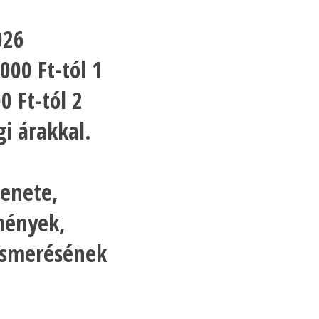
026
000 Ft-tól 1
0 Ft-tól 2
i árakkal.
menete,
mények,
lismerésének