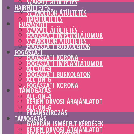
SZAKÁLL ÁTÜLTETÉS
HAJBEÜLTETÉS
SZEMÖLDÖK ÁTÜLTETÉS
HAJÁTÜLTETÉS
FOGÁSZATI
SZAKÁLL ÁTÜLTETÉS
FOGÁSZATI IMPLANTÁTUMOK
SZEMÖLDÖK ÁTÜLTETÉS
FOGÁSZATI BURKOLATOK
FOGÁSZATI
FOGÁSZATI KORONA
FOGÁSZATI IMPLANTÁTUMOK
ALL-ON-4
FOGÁSZATI BURKOLATOK
ALL-ON-6
FOGÁSZATI KORONA
TÁMOGATÁS
ALL-ON-4
KÉRJEN ORVOSI ÁRAJÁNLATOT
ALL-ON-6
FINANSZÍROZÁS
TÁMOGATÁS
GYAKRAN ISMÉTELT KÉRDÉSEK
KÉRJEN ORVOSI ÁRAJÁNLATOT