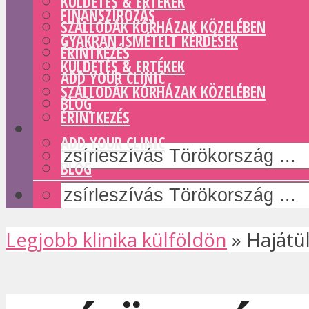
KÜLDETÉS & ERTÉKEK
FINANSZÍROZÁS
SZÁLLODÁK KÓRHÁZAK KÖZELÉBEN
GYAKRAN ISMÉTELT KÉRDÉSEK
ÉRINTKEZÉS
KÜLDETÉS & ERTÉKEK
ADD YOUR CLINIC
SZÁLLODÁK KÓRHÁZAK KÖZELÉBEN
BLOG
ÉRINTKEZÉS
ADD YOUR CLINIC
BLOG
Legjobb klinika külföldön
»
Hajátü