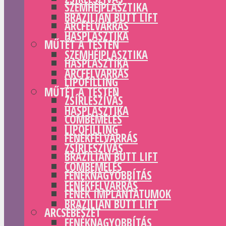
SZEMHÉJPLASZTIKA
BRAZILIAN BUTT LIFT
ARCFELVARRÁS
HASPLASZTIKA
MŰTÉT A TESTEN
SZEMHÉJPLASZTIKA
HASPLASZTIKA
ARCFELVARRÁS
LIPOFILLING
MŰTÉT A TESTEN
ZSÍRLESZÍVÁS
HASPLASZTIKA
COMBEMELÉS
LIPOFILLING
FENÉKFELVARRÁS
ZSÍRLESZÍVÁS
BRAZILIAN BUTT LIFT
COMBEMELÉS
FENÉKNAGYOBBÍTÁS
FENÉKFELVARRÁS
FENÉK IMPLANTÁTUMOK
BRAZILIAN BUTT LIFT
ARCSEBÉSZET
FENÉKNAGYOBBÍTÁS