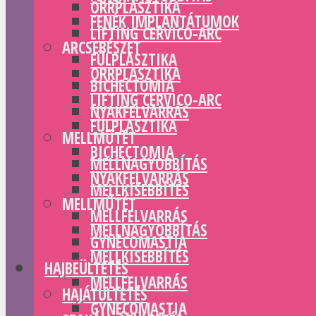
ORRPLASZTIKA
FENÉK IMPLANTÁTUMOK
LIFTING CERVICO-ARC
ARCSEBÉSZET
FÜLPLASZTIKA
ORRPLASZTIKA
BICHECTOMIA
LIFTING CERVICO-ARC
NYAKFELVARRÁS
FÜLPLASZTIKA
MELLMŰTÉT
BICHECTOMIA
MELLNAGYOBBÍTÁS
NYAKFELVARRÁS
MELLKISEBBÍTÉS
MELLMŰTÉT
MELLFELVARRÁS
MELLNAGYOBBÍTÁS
GYNECOMASTIA
MELLKISEBBÍTÉS
HAJBEÜLTETÉS
MELLFELVARRÁS
HAJÁTÜLTETÉS
GYNECOMASTIA