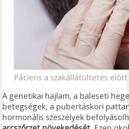
Páciens a szakállátültetés előtt
A genetikai hajlam, a baleseti hege
betegségek, a pubertáskori patta
hormonális szeszélyek befolyásolh
arcszőrzet növekedését
. Ezen oko