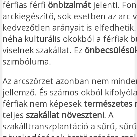
férfias férfi
önbizalmát
jelenti. Fo
arckiegészítő, sok esetben az arc v
kedvezőtlen arányait is elfedhetik.
néha kulturális okokból a férfiak 
viselnek szakállat. Ez
önbecsülésü
szimbóluma.
Az arcszőrzet azonban nem minden
jellemző. És számos okból kifolyól
férfiak nem képesek
természetes
teljes
szakállat növeszteni
. A
szakálltranszplantáció a sűrű, sűrű