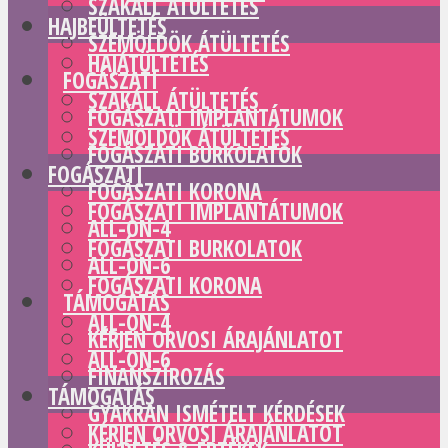
SZAKÁLL ÁTÜLTETÉS
HAJBEÜLTETÉS
SZEMÖLDÖK ÁTÜLTETÉS
HAJÁTÜLTETÉS
FOGÁSZATI
SZAKÁLL ÁTÜLTETÉS
FOGÁSZATI IMPLANTÁTUMOK
SZEMÖLDÖK ÁTÜLTETÉS
FOGÁSZATI BURKOLATOK
FOGÁSZATI
FOGÁSZATI KORONA
FOGÁSZATI IMPLANTÁTUMOK
ALL-ON-4
FOGÁSZATI BURKOLATOK
ALL-ON-6
FOGÁSZATI KORONA
TÁMOGATÁS
ALL-ON-4
KÉRJEN ORVOSI ÁRAJÁNLATOT
ALL-ON-6
FINANSZÍROZÁS
TÁMOGATÁS
GYAKRAN ISMÉTELT KÉRDÉSEK
KÉRJEN ORVOSI ÁRAJÁNLATOT