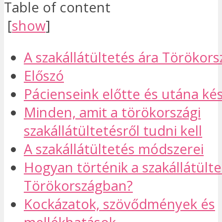
Table of content
[
show
]
A szakállátültetés ára Törökor
Előszó
Pácienseink előtte és utána kés
Minden, amit a törökországi
szakállátültetésről tudni kell
A szakállátültetés módszerei
Hogyan történik a szakállátült
Törökországban?
Kockázatok, szövődmények és