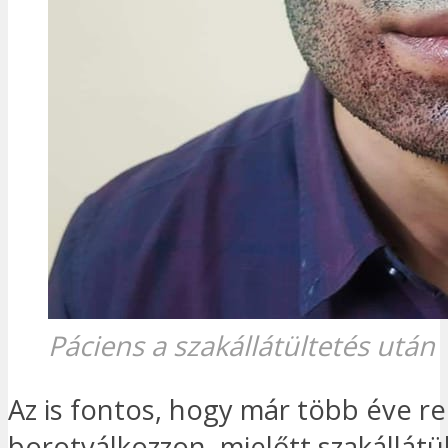
Páciens a szakállátültetés után
Az is fontos, hogy már több éve r
borotválkozzon, mielőtt szakállátü