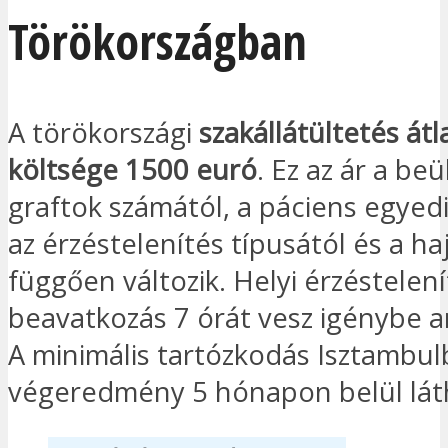
Törökországban
A törökországi
szakállátültetés át
költsége 1500 euró
. Ez az ár a beü
graftok számától, a páciens egyedi
az érzéstelenítés típusától és a ha
függően változik. Helyi érzéstelen
beavatkozás 7 órát vesz igénybe 
A minimális tartózkodás Isztambul
végeredmény 5 hónapon belül lát