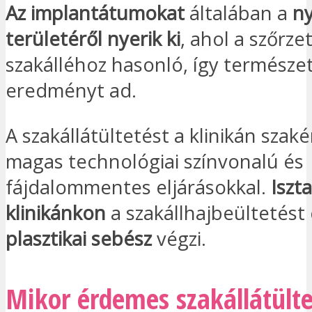
Az implantátumokat
általában a
n
területéről nyerik ki
, ahol a szőrzet
szakálléhoz hasonló, így természe
eredményt ad.
A szakállátültetést a klinikán szaké
magas technológiai színvonalú és
fájdalommentes eljárásokkal.
Iszt
klinikánkon
a szakállhajbeültetést
plasztikai sebész
végzi.
Mikor érdemes szakállátülte