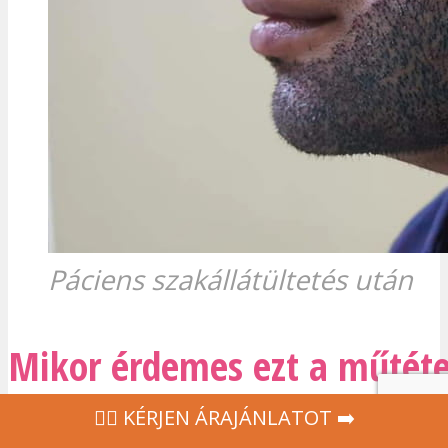
Páciens szakállátültetés után
Mikor érdemes ezt a műtéte
választani?
‍👩‍⚕ KÉRJEN ÁRAJÁNLATOT ➡️