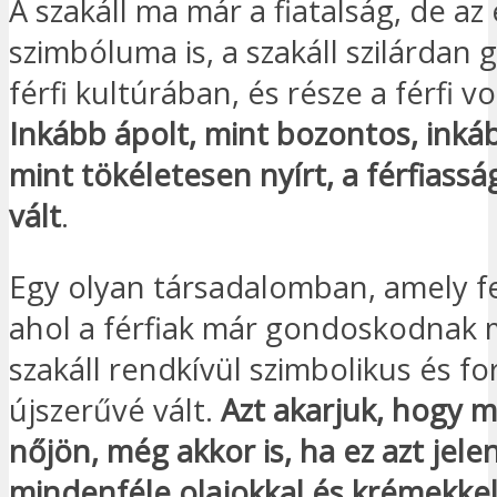
A szakáll ma már a fiatalság, de az
szimbóluma is, a szakáll szilárdan 
férfi kultúrában, és része a férfi 
Inkább ápolt, mint bozontos, inkáb
mint tökéletesen nyírt, a férfiassá
vált
.
Egy olyan társadalomban, amely fe
ahol a férfiak már gondoskodnak 
szakáll rendkívül szimbolikus és f
újszerűvé vált.
Azt akarjuk, hogy 
nőjön, még akkor is, ha ez azt jele
mindenféle olajokkal és krémekke