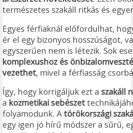
természetes szakáll ritkás és egye
Egyes férfiaknál előfordulhat, ho
ér el egy bizonyos hosszúságot, v
egyszerűen nem is létezik. Sok es
komplexushoz és önbizalomveszt
vezethet
, mivel a férfiasság csorb
Így, hogy korrigáljuk ezt a
szakáll n
a
kozmetikai sebészet
technikájáh
folyamodunk. A
törökországi szaká
egy igen jó hírű módszer a sűrű, 