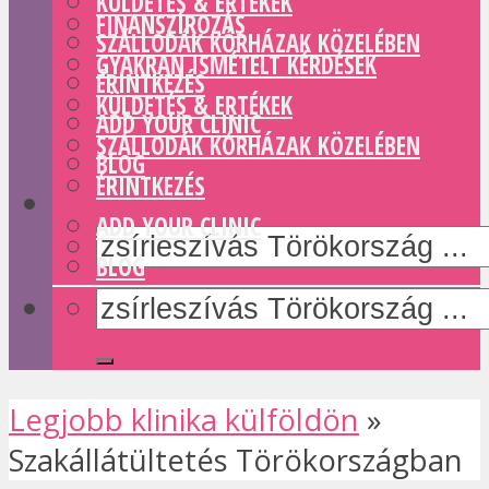
KÜLDETÉS & ERTÉKEK
FINANSZÍROZÁS
SZÁLLODÁK KÓRHÁZAK KÖZELÉBEN
GYAKRAN ISMÉTELT KÉRDÉSEK
ÉRINTKEZÉS
KÜLDETÉS & ERTÉKEK
ADD YOUR CLINIC
SZÁLLODÁK KÓRHÁZAK KÖZELÉBEN
BLOG
ÉRINTKEZÉS
ADD YOUR CLINIC
BLOG
Legjobb klinika külföldön
»
Szakállátültetés Törökországban