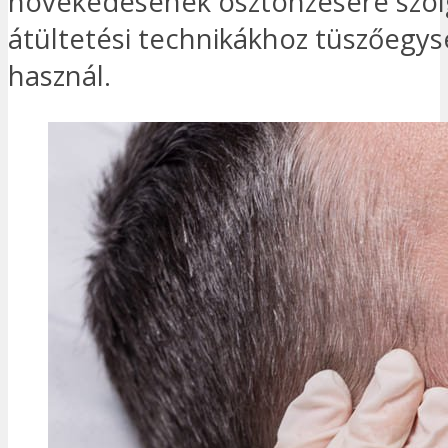
növekedésének ösztönzésére szol
átültetési technikákhoz tüszőegy
használ.