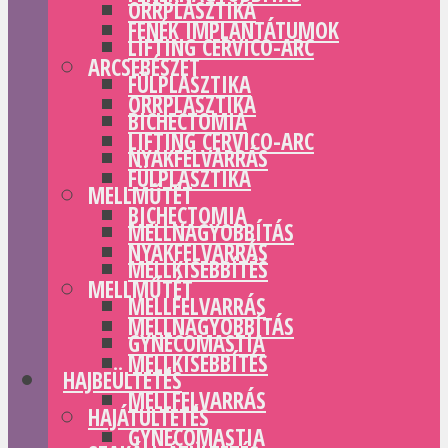
ORRPLASZTIKA
FENÉK IMPLANTÁTUMOK
LIFTING CERVICO-ARC
ARCSEBÉSZET
FÜLPLASZTIKA
ORRPLASZTIKA
BICHECTOMIA
LIFTING CERVICO-ARC
NYAKFELVARRÁS
FÜLPLASZTIKA
MELLMŰTÉT
BICHECTOMIA
MELLNAGYOBBÍTÁS
NYAKFELVARRÁS
MELLKISEBBÍTÉS
MELLMŰTÉT
MELLFELVARRÁS
MELLNAGYOBBÍTÁS
GYNECOMASTIA
MELLKISEBBÍTÉS
HAJBEÜLTETÉS
MELLFELVARRÁS
HAJÁTÜLTETÉS
GYNECOMASTIA