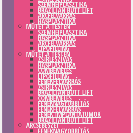
SZEMHÉJPLASZTIKA
BRAZILIAN BUTT LIFT
ARCFELVARRÁS
HASPLASZTIKA
MŰTÉT A TESTEN
SZEMHÉJPLASZTIKA
HASPLASZTIKA
ARCFELVARRÁS
LIPOFILLING
MŰTÉT A TESTEN
ZSÍRLESZÍVÁS
HASPLASZTIKA
COMBEMELÉS
LIPOFILLING
FENÉKFELVARRÁS
ZSÍRLESZÍVÁS
BRAZILIAN BUTT LIFT
COMBEMELÉS
FENÉKNAGYOBBÍTÁS
FENÉKFELVARRÁS
FENÉK IMPLANTÁTUMOK
BRAZILIAN BUTT LIFT
ARCSEBÉSZET
FENÉKNAGYOBBÍTÁS