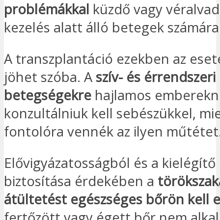
problémákkal
küzdő vagy véralvad
kezelés alatt álló betegek számára
A transzplantáció ezekben az es
jöhet szóba. A
szív- és érrendszeri
betegségekre
hajlamos emberekne
konzultálniuk kell sebészükkel, mie
fontolóra vennék az ilyen műtétet
Elővigyázatosságból és a kielégít
biztosítása érdekében a
törökszaká
átültetést egészséges bőrön kell 
fertőzött vagy égett bőr nem alka