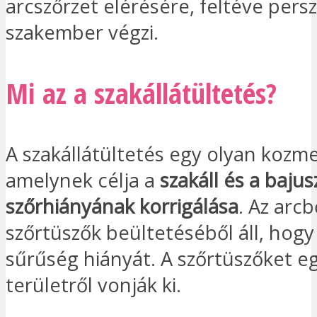
arcszőrzet elérésére, feltéve pers
szakember végzi.
Mi az a szakállátültetés?
A szakállátültetés egy olyan kozme
amelynek célja a
szakáll és a bajus
szőrhiányának korrigálása
. Az arc
szőrtüszők beültetéséből áll, hogy
sűrűség hiányát. A szőrtüszőket e
területről vonják ki.