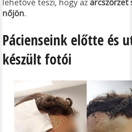
lehetővé teszi, hogy az
arcszőrzet
nőjön
.
Pácienseink előtte és 
készült fotói