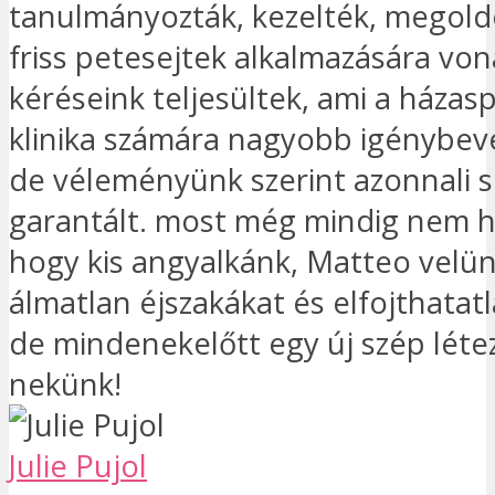
tanulmányozták, kezelték, megoldo
friss petesejtek alkalmazására vo
kéréseink teljesültek, ami a házasp
klinika számára nagyobb igénybevé
de véleményünk szerint azonnali s
garantált. most még mindig nem hi
hogy kis angyalkánk, Matteo velü
álmatlan éjszakákat és elfojthatat
de mindenekelőtt egy új szép léte
nekünk!
Julie Pujol