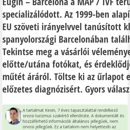
Eugin – Barcelona a MAP / IVF ter
specializálódott. Az 1999-ben alapí
EU szöveti irányelvvel tanúsított k
spanyolországi Barcelonában talál
Tekintse meg a vásárlói vélemény
előtte/utána fotókat, és érdeklődj
műtét áráról. Töltse ki az űrlapot
előzetes diagnózisért. Gyors válasz
A tartalmat Kevin, 7 éves tapasztalattal rendelkező
orvosi turizmus szakértő ellenőrizte. A dokumentált és
hozzáférhető információk általános jellegűek, nem
orvosi jellegűek. Ez a tartalom nem helyettesíti az