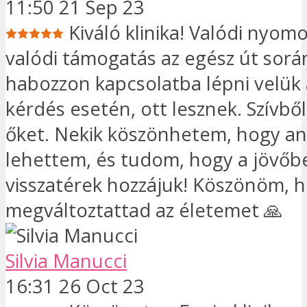
11:50 21 Sep 23
Kiváló klinika! Valódi nyom
valódi támogatás az egész út sorá
habozzon kapcsolatba lépni velük 
kérdés esetén, ott lesznek. Szívbő
őket. Nekik köszönhetem, hogy a
lehettem, és tudom, hogy a jövőb
visszatérek hozzájuk! Köszönöm, 
megváltoztattad az életemet 🙏
Silvia Manucci
16:31 26 Oct 23