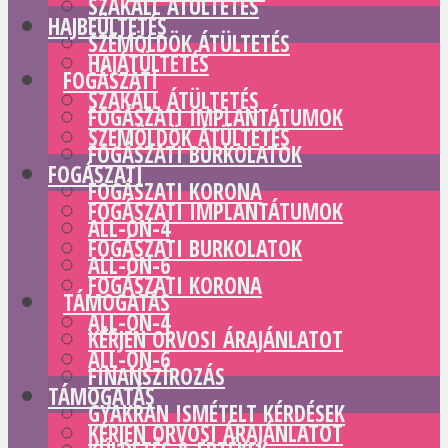
SZAKÁLL ÁTÜLTETÉS
HAJBEÜLTETÉS
SZEMÖLDÖK ÁTÜLTETÉS
HAJÁTÜLTETÉS
FOGÁSZATI
SZAKÁLL ÁTÜLTETÉS
FOGÁSZATI IMPLANTÁTUMOK
SZEMÖLDÖK ÁTÜLTETÉS
FOGÁSZATI BURKOLATOK
FOGÁSZATI
FOGÁSZATI KORONA
FOGÁSZATI IMPLANTÁTUMOK
ALL-ON-4
FOGÁSZATI BURKOLATOK
ALL-ON-6
FOGÁSZATI KORONA
TÁMOGATÁS
ALL-ON-4
KÉRJEN ORVOSI ÁRAJÁNLATOT
ALL-ON-6
FINANSZÍROZÁS
TÁMOGATÁS
GYAKRAN ISMÉTELT KÉRDÉSEK
KÉRJEN ORVOSI ÁRAJÁNLATOT