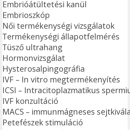
Embrióátültetési kanül
Embrioszkóp
Női termékenységi vizsgálatok
Termékenységi állapotfelmérés
Tüsző ultrahang
Hormonvizsgálat
Hysterosalpingográfia
IVF – In vitro megtermékenyítés
ICSI – Intracitoplazmatikus spermi
IVF konzultáció
MACS – immunmágneses sejtkivála
Petefészek stimuláció