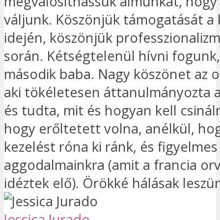
megvalósíthassuk álmunkat, hogy
váljunk. Köszönjük támogatását a 
idején, köszönjük professzionaliz
során. Kétségtelenül hívni fogunk,
második baba. Nagy köszönet az o
aki tökéletesen áttanulmányozta a
és tudta, mit és hogyan kell csináln
hogy erőltetett volna, anélkül, ho
kezelést róna ki ránk, és figyelme
aggodalmainkra (amit a francia or
idéztek elő). Örökké hálásak leszü
Jessica Jurado