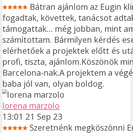
Bátran ajánlom az Eugin kli
fogadtak, követtek, tanácsot adta
támogattak... még jobban, mint a
számítottam. Bármilyen kérdés es
elérhetőek a projektek előtt és u
profi, tiszta, ajánlom.Köszönök m
Barcelona-nak.A projektem a végéh
baba jól van, olyan boldog.
lorena marzolo
13:01 21 Sep 23
Szeretnénk megköszönni E