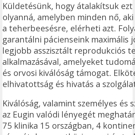
Küldetésünk, hogy átalakítsuk ezt 
olyanná, amelyben minden nő, aki
a teherbeesésre, elérheti azt. Fo
garantálni pácienseink maximális jó
legjobb asszisztált reprodukciós t
alkalmazásával, amelyeket tudomá
és orvosi kiválóság támogat. Elköt
elhivatottság és hivatás a szolgála
Kiválóság, valamint személyes és s
az Eugin valódi lényegét meghatár
75 klinika 15 országban, 4 kontin