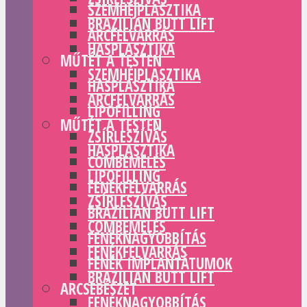
SZEMHÉJPLASZTIKA
BRAZILIAN BUTT LIFT
ARCFELVARRÁS
HASPLASZTIKA
MŰTÉT A TESTEN
SZEMHÉJPLASZTIKA
HASPLASZTIKA
ARCFELVARRÁS
LIPOFILLING
MŰTÉT A TESTEN
ZSÍRLESZÍVÁS
HASPLASZTIKA
COMBEMELÉS
LIPOFILLING
FENÉKFELVARRÁS
ZSÍRLESZÍVÁS
BRAZILIAN BUTT LIFT
COMBEMELÉS
FENÉKNAGYOBBÍTÁS
FENÉKFELVARRÁS
FENÉK IMPLANTÁTUMOK
BRAZILIAN BUTT LIFT
ARCSEBÉSZET
FENÉKNAGYOBBÍTÁS