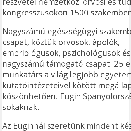
részvétel nemzetközi orvosi és t
kongresszusokon 1500 szakember
Nagyszámú egészségügyi szakembe
csapat, köztük orvosok, ápolók,
embriológusok, pszichológusok és
nagyszámú támogató csapat. 25 el
munkatárs a világ legjobb egyetem
kutatóintézeteivel kötött megáll
köszönhetően. Eugin Spanyolorsz
sokaknak.
Az Euginnál szeretünk mindent kéz