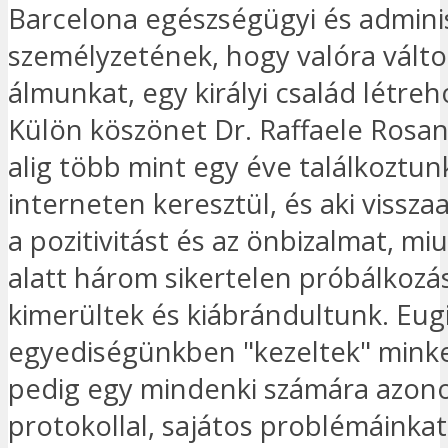
Barcelona egészségügyi és adminis
személyzetének, hogy valóra válto
álmunkat, egy királyi család létreh
Külön köszönet Dr. Raffaele Rosani
alig több mint egy éve találkoztun
interneten keresztül, és aki vissz
a pozitivitást és az önbizalmat, mi
alatt három sikertelen próbálkozá
kimerültek és kiábrándultunk. Eug
egyediségünkben "kezeltek" mink
pedig egy mindenki számára azon
protokollal, sajátos problémáinkat