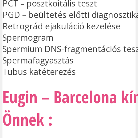
PCT – posztkoitális teszt
PGD – beültetés előtti diagnosztik
Retrográd ejakuláció kezelése
Spermogram
Spermium DNS-fragmentációs tes
Spermafagyasztás
Tubus katéterezés
Eugin – Barcelona kí
Önnek :