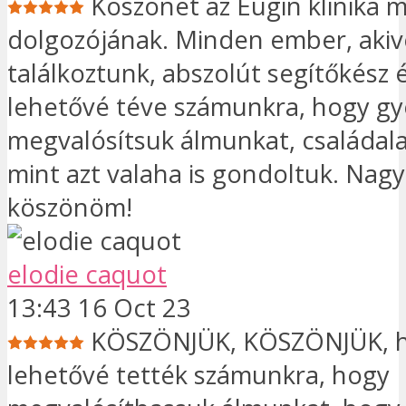
Köszönet az Eugin klinika 
dolgozójának. Minden ember, akiv
találkoztunk, abszolút segítőkész é
lehetővé téve számunkra, hogy g
megvalósítsuk álmunkat, családal
mint azt valaha is gondoltuk. Nag
köszönöm!
elodie caquot
13:43 16 Oct 23
KÖSZÖNJÜK, KÖSZÖNJÜK, 
lehetővé tették számunkra, hogy