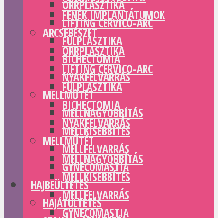
ORRPLASZTIKA
FENÉK IMPLANTÁTUMOK
LIFTING CERVICO-ARC
ARCSEBÉSZET
FÜLPLASZTIKA
ORRPLASZTIKA
BICHECTOMIA
LIFTING CERVICO-ARC
NYAKFELVARRÁS
FÜLPLASZTIKA
MELLMŰTÉT
BICHECTOMIA
MELLNAGYOBBÍTÁS
NYAKFELVARRÁS
MELLKISEBBÍTÉS
MELLMŰTÉT
MELLFELVARRÁS
MELLNAGYOBBÍTÁS
GYNECOMASTIA
MELLKISEBBÍTÉS
HAJBEÜLTETÉS
MELLFELVARRÁS
HAJÁTÜLTETÉS
GYNECOMASTIA