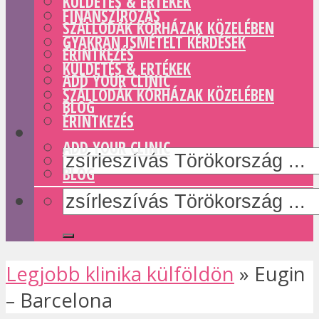
KÜLDETÉS & ERTÉKEK
FINANSZÍROZÁS
SZÁLLODÁK KÓRHÁZAK KÖZELÉBEN
GYAKRAN ISMÉTELT KÉRDÉSEK
ÉRINTKEZÉS
KÜLDETÉS & ERTÉKEK
ADD YOUR CLINIC
SZÁLLODÁK KÓRHÁZAK KÖZELÉBEN
BLOG
ÉRINTKEZÉS
ADD YOUR CLINIC
BLOG
Legjobb klinika külföldön
»
Eugin
– Barcelona