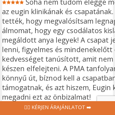
Soha nem tudom eléggé m
az eugin klinikának és csapatának
tették, hogy megvalósítsam legn
álmomat, hogy egy csodálatos kis
megáldott anya legyek! A csapat j
lenni, figyelmes és mindenekelőtt
kedvességet tanúsított, amit nem
készen elfelejteni. A PMA tanfol
könnyű út, bíznod kell a csapatban
támogatnak, és azt hiszem, Eugin
megadni ezt az önbizalmat!
‍👩‍⚕ KÉRJEN ÁRAJÁNLATOT ➡️