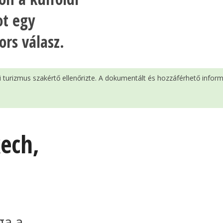
ot egy
ors válasz.
si turizmus szakértő ellenőrizte. A dokumentált és hozzáférhető infor
ech
,
ga a