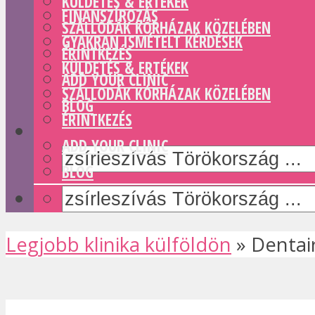
KÜLDETÉS & ERTÉKEK
FINANSZÍROZÁS
SZÁLLODÁK KÓRHÁZAK KÖZELÉBEN
GYAKRAN ISMÉTELT KÉRDÉSEK
ÉRINTKEZÉS
KÜLDETÉS & ERTÉKEK
ADD YOUR CLINIC
SZÁLLODÁK KÓRHÁZAK KÖZELÉBEN
BLOG
ÉRINTKEZÉS
ADD YOUR CLINIC
BLOG
Legjobb klinika külföldön
»
Dentai