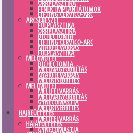
ORRPLASZTIKA
FENÉK IMPLANTÁTUMOK
LIFTING CERVICO-ARC
ARCSEBÉSZET
FÜLPLASZTIKA
ORRPLASZTIKA
BICHECTOMIA
LIFTING CERVICO-ARC
NYAKFELVARRÁS
FÜLPLASZTIKA
MELLMŰTÉT
BICHECTOMIA
MELLNAGYOBBÍTÁS
NYAKFELVARRÁS
MELLKISEBBÍTÉS
MELLMŰTÉT
MELLFELVARRÁS
MELLNAGYOBBÍTÁS
GYNECOMASTIA
MELLKISEBBÍTÉS
HAJBEÜLTETÉS
MELLFELVARRÁS
HAJÁTÜLTETÉS
GYNECOMASTIA