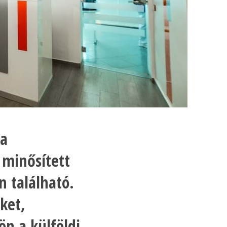
ra
 minősített
 található.
ket,
ön a külföldi