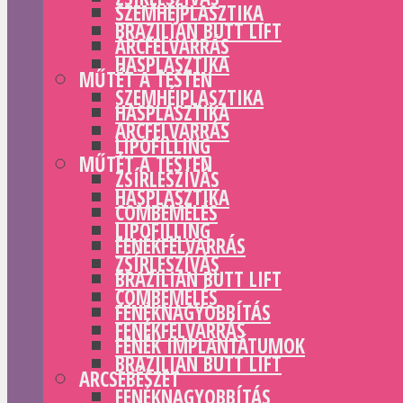
SZEMHÉJPLASZTIKA
BRAZILIAN BUTT LIFT
ARCFELVARRÁS
HASPLASZTIKA
MŰTÉT A TESTEN
SZEMHÉJPLASZTIKA
HASPLASZTIKA
ARCFELVARRÁS
LIPOFILLING
MŰTÉT A TESTEN
ZSÍRLESZÍVÁS
HASPLASZTIKA
COMBEMELÉS
LIPOFILLING
FENÉKFELVARRÁS
ZSÍRLESZÍVÁS
BRAZILIAN BUTT LIFT
COMBEMELÉS
FENÉKNAGYOBBÍTÁS
FENÉKFELVARRÁS
FENÉK IMPLANTÁTUMOK
BRAZILIAN BUTT LIFT
ARCSEBÉSZET
FENÉKNAGYOBBÍTÁS