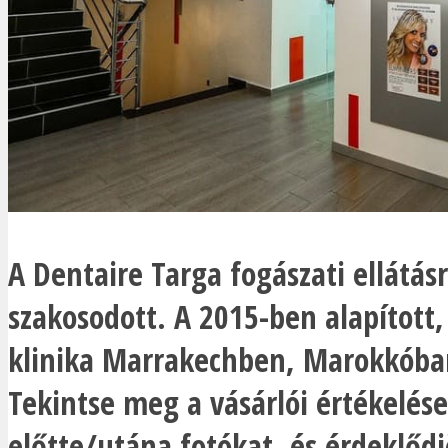
A Dentaire Targa fogászati ellátás
szakosodott. A 2015-ben alapított,
klinika Marrakechben, Marokkóban
Tekintse meg a vásárlói értékelése
előtte/utána fotókat, és érdeklődj