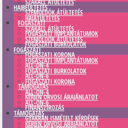
SZAKÁLL ÁTÜLTETÉS
HAJBEÜLTETÉS
SZEMÖLDÖK ÁTÜLTETÉS
HAJÁTÜLTETÉS
FOGÁSZATI
SZAKÁLL ÁTÜLTETÉS
FOGÁSZATI IMPLANTÁTUMOK
SZEMÖLDÖK ÁTÜLTETÉS
FOGÁSZATI BURKOLATOK
FOGÁSZATI
FOGÁSZATI KORONA
FOGÁSZATI IMPLANTÁTUMOK
ALL-ON-4
FOGÁSZATI BURKOLATOK
ALL-ON-6
FOGÁSZATI KORONA
TÁMOGATÁS
ALL-ON-4
KÉRJEN ORVOSI ÁRAJÁNLATOT
ALL-ON-6
FINANSZÍROZÁS
TÁMOGATÁS
GYAKRAN ISMÉTELT KÉRDÉSEK
KÉRJEN ORVOSI ÁRAJÁNLATOT