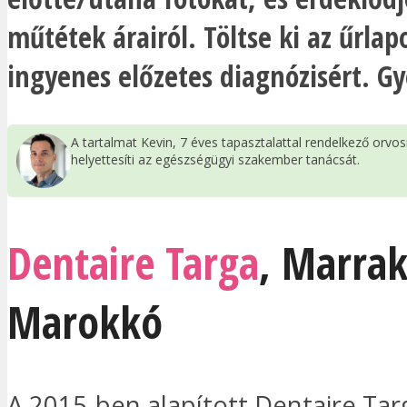
műtétek árairól. Töltse ki az űrlap
ingyenes előzetes diagnózisért. Gy
A tartalmat Kevin, 7 éves tapasztalattal rendelkező orvo
helyettesíti az egészségügyi szakember tanácsát.
Dentaire Targa
,
Marrak
Marokkó
A 2015-ben alapított Dentaire Tar