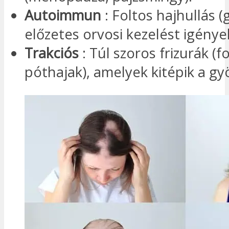
Autoimmun
: Foltos hajhullás 
előzetes orvosi kezelést igényel
Trakciós
: Túl szoros frizurák (f
póthajak), amelyek kitépik a gy