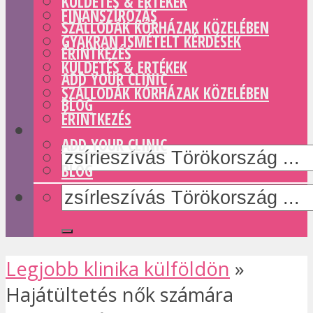
KÜLDETÉS & ERTÉKEK
FINANSZÍROZÁS
SZÁLLODÁK KÓRHÁZAK KÖZELÉBEN
GYAKRAN ISMÉTELT KÉRDÉSEK
ÉRINTKEZÉS
KÜLDETÉS & ERTÉKEK
ADD YOUR CLINIC
SZÁLLODÁK KÓRHÁZAK KÖZELÉBEN
BLOG
ÉRINTKEZÉS
ADD YOUR CLINIC
BLOG
Legjobb klinika külföldön
»
Hajátültetés nők számára