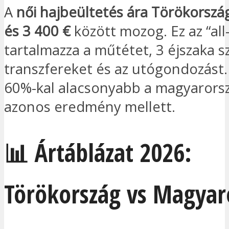
A
női hajbeültetés ára Törökorsz
és 3 400 €
között mozog. Ez az “all-
tartalmazza a műtétet, 3 éjszaka sz
transzfereket és az utógondozást. 
60%-kal alacsonyabb a magyarorsz
azonos eredmény mellett.
📊 Ártáblázat 2026:
Törökország vs Magyar