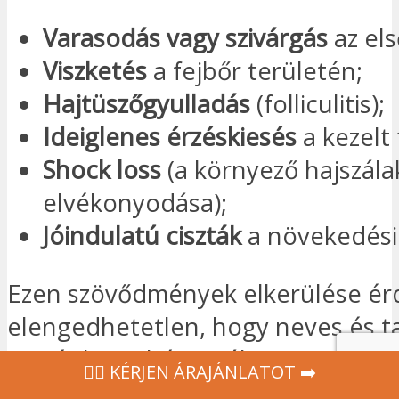
Varasodás vagy szivárgás
az el
Viszketés
a fejbőr területén;
Hajtüszőgyulladás
(folliculitis);
Ideiglenes érzéskiesés
a kezelt 
Shock loss
(a környező hajszála
elvékonyodása);
Jóindulatú ciszták
a növekedési 
Ezen szövődmények elkerülése é
elengedhetetlen, hogy neves és t
esztétikai sebészt válasszon Iszta
‍👩‍⚕ KÉRJEN ÁRAJÁNLATOT ➡️
garantálja a tökéletes aszepszist é