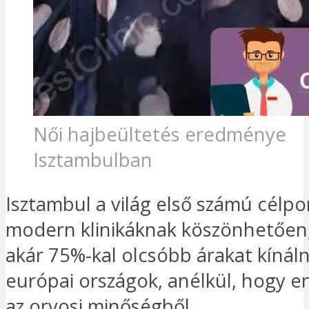
Női hajbeültetés eredménye
Isztambulban
Isztambul a világ első számú célpo
modern klinikáknak köszönhetően
akár 75%-kal olcsóbb árakat kínáln
európai országok, anélkül, hogy 
az orvosi minőségből.