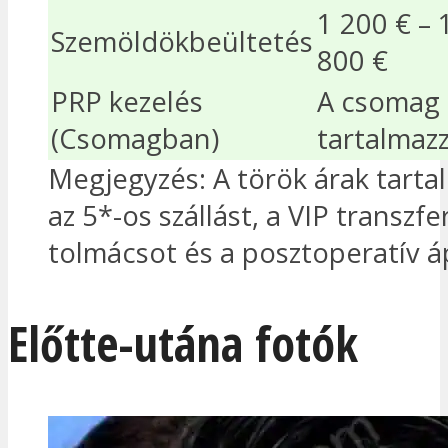
1 200 € – 
Szemöldökbeültetés
800 €
PRP kezelés
A csomag
(Csomagban)
tartalmaz
Megjegyzés: A török árak tarta
az 5*-os szállást, a VIP transzfe
tolmácsot és a posztoperatív á
Előtte-utána fotók