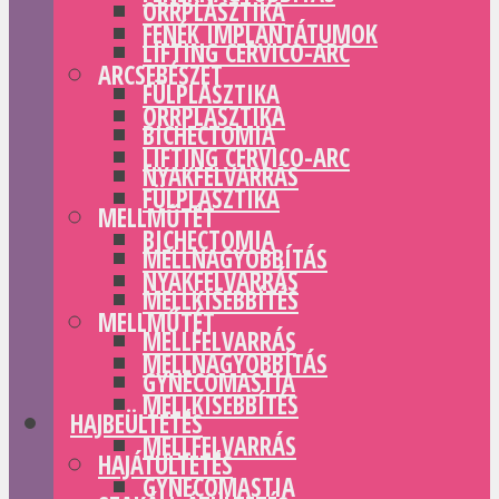
ORRPLASZTIKA
FENÉK IMPLANTÁTUMOK
LIFTING CERVICO-ARC
ARCSEBÉSZET
FÜLPLASZTIKA
ORRPLASZTIKA
BICHECTOMIA
LIFTING CERVICO-ARC
NYAKFELVARRÁS
FÜLPLASZTIKA
MELLMŰTÉT
BICHECTOMIA
MELLNAGYOBBÍTÁS
NYAKFELVARRÁS
MELLKISEBBÍTÉS
MELLMŰTÉT
MELLFELVARRÁS
MELLNAGYOBBÍTÁS
GYNECOMASTIA
MELLKISEBBÍTÉS
HAJBEÜLTETÉS
MELLFELVARRÁS
HAJÁTÜLTETÉS
GYNECOMASTIA