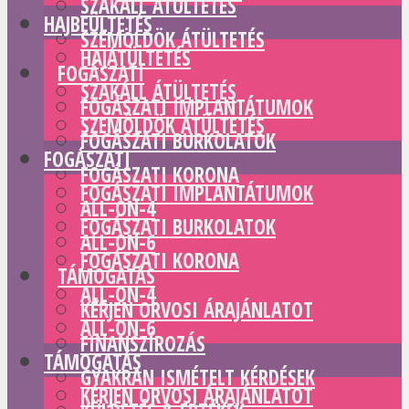
SZAKÁLL ÁTÜLTETÉS
HAJBEÜLTETÉS
SZEMÖLDÖK ÁTÜLTETÉS
HAJÁTÜLTETÉS
FOGÁSZATI
SZAKÁLL ÁTÜLTETÉS
FOGÁSZATI IMPLANTÁTUMOK
SZEMÖLDÖK ÁTÜLTETÉS
FOGÁSZATI BURKOLATOK
FOGÁSZATI
FOGÁSZATI KORONA
FOGÁSZATI IMPLANTÁTUMOK
ALL-ON-4
FOGÁSZATI BURKOLATOK
ALL-ON-6
FOGÁSZATI KORONA
TÁMOGATÁS
ALL-ON-4
KÉRJEN ORVOSI ÁRAJÁNLATOT
ALL-ON-6
FINANSZÍROZÁS
TÁMOGATÁS
GYAKRAN ISMÉTELT KÉRDÉSEK
KÉRJEN ORVOSI ÁRAJÁNLATOT