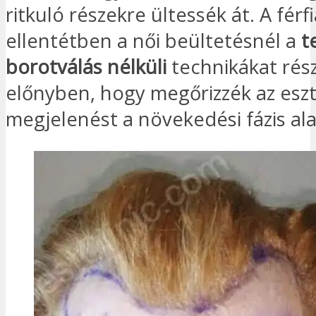
ritkuló részekre ültessék át. A férf
ellentétben a női beültetésnél a
t
borotválás nélküli
technikákat rész
előnyben, hogy megőrizzék az eszt
megjelenést a növekedési fázis ala