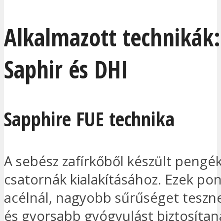
Alkalmazott technikák:
Saphir és DHI
Sapphire FUE technika
A sebész zafírkőből készült pengék
csatornák kialakításához. Ezek po
acélnál, nagyobb sűrűséget teszn
és gyorsabb gyógyulást biztosítana