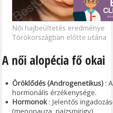
Női hajbeültetés eredménye
Törökországban előtte utána
A női alopécia fő okai
Öröklődés (Androgenetikus)
: A
hormonális érzékenysége.
Hormonok
: Jelentős ingadozá
(menopauza, pajzsmirigy).