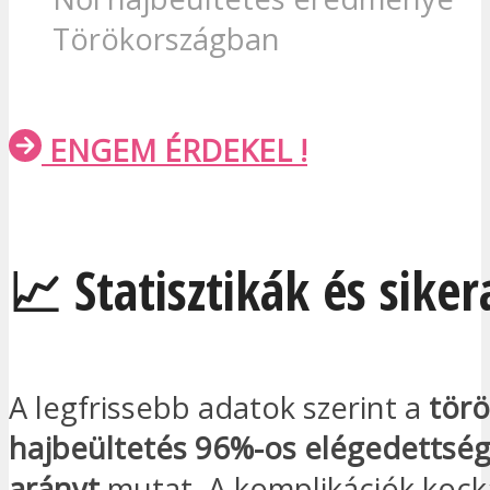
Törökországban
ENGEM ÉRDEKEL !
📈 Statisztikák és sike
A legfrissebb adatok szerint a
törö
hajbeültetés
96%-os elégedettség
arányt
mutat. A komplikációk kock