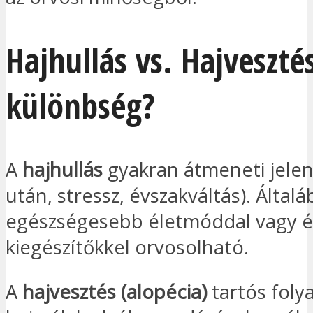
Hajhullás vs. Hajveszté
különbség?
A
hajhullás
gyakran átmeneti jelen
után, stressz, évszakváltás). Által
egészségesebb életmóddal vagy é
kiegészítőkkel orvosolható.
A
hajvesztés (alopécia)
tartós foly