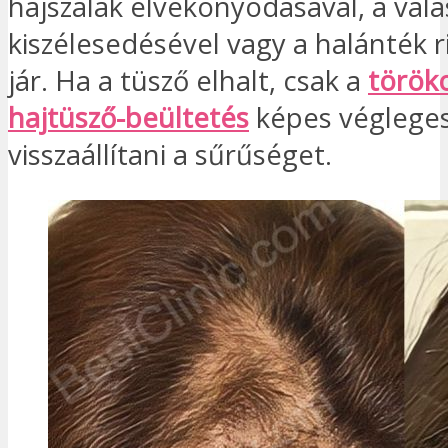
hajszálak elvékonyodásával, a vála
kiszélesedésével vagy a halánték r
jár. Ha a tüsző elhalt, csak a
töröko
hajtüsző-beültetés
képes véglege
visszaállítani a sűrűséget.