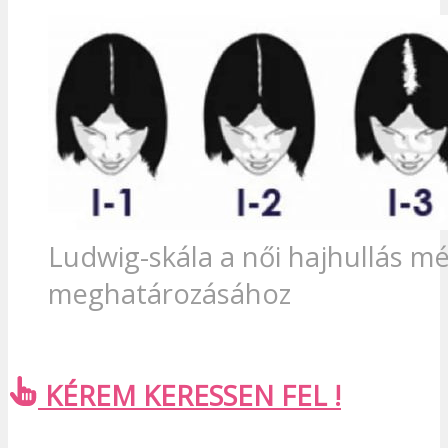
Ludwig-skála a női hajhullás m
meghatározásához
KÉREM KERESSEN FEL !