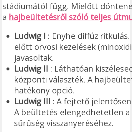
stádiumától függ. Mielőtt döntene,
a
hajbeültetésről szóló teljes útm
Ludwig I
: Enyhe diffúz ritkulás
előtt orvosi kezelések (minoxidi
javasoltak.
Ludwig II
: Láthatóan kiszélese
központi választék. A hajbeült
hatékony opció.
Ludwig III
: A fejtető jelentősen
A beültetés elengedhetetlen a
sűrűség visszanyeréséhez.