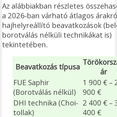
Az alábbiakban részletes összehaso
a 2026-ban várható átlagos árakról
hajhelyreállító beavatkozások (bel
borotválás nélküli technikákat is)
tekintetében.
Törökorsz
Beavatkozás típusa
ár
FUE Saphir
1 900 € – 
(Borotválás nélkül)
900 €
DHI technika (Choi-
2 400 € – 
tollak)
400 €