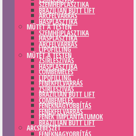
SZEMHÉJPLASZTIKA
BRAZILIAN BUTT LIFT
ARCFELVARRÁS
HASPLASZTIKA
MŰTÉT A TESTEN
SZEMHÉJPLASZTIKA
HASPLASZTIKA
ARCFELVARRÁS
LIPOFILLING
MŰTÉT A TESTEN
ZSÍRLESZÍVÁS
HASPLASZTIKA
COMBEMELÉS
LIPOFILLING
FENÉKFELVARRÁS
ZSÍRLESZÍVÁS
BRAZILIAN BUTT LIFT
COMBEMELÉS
FENÉKNAGYOBBÍTÁS
FENÉKFELVARRÁS
FENÉK IMPLANTÁTUMOK
BRAZILIAN BUTT LIFT
ARCSEBÉSZET
FENÉKNAGYOBBÍTÁS