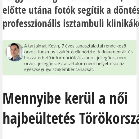
előtte utána fotók segítik a dönté
professzionális isztambuli klinikák
A tartalmat Kevin, 7 éves tapasztalattal rendelkező
orvosi turizmus szakértő ellenőrizte. A dokumentált és
hozzáférhető információk általános jellegűek, nem
orvosi jellegűek. Ez a tartalom nem helyettesíti az
egészségügyi szakember tanácsát.
Mennyibe kerül a női
hajbeültetés Törökors