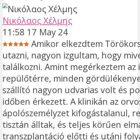
Νικόλαος Χέλμης
11:58 17 May 24
Amikor elkezdtem Törökor
utazni, nagyon izgultam, hogy miv
találkozni. Amint megérkeztem az 
repülőtérre, minden gördülékenye
szállító nagyon udvarias volt és p
időben érkezett. A klinikán az orvo
ápolószemélyzet kifogástalanul, r
tisztán álltak, és teljes körűen el
transzplantáció előtti és utáni fol