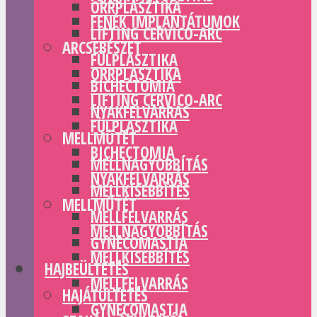
ORRPLASZTIKA
FENÉK IMPLANTÁTUMOK
LIFTING CERVICO-ARC
ARCSEBÉSZET
FÜLPLASZTIKA
ORRPLASZTIKA
BICHECTOMIA
LIFTING CERVICO-ARC
NYAKFELVARRÁS
FÜLPLASZTIKA
MELLMŰTÉT
BICHECTOMIA
MELLNAGYOBBÍTÁS
NYAKFELVARRÁS
MELLKISEBBÍTÉS
MELLMŰTÉT
MELLFELVARRÁS
MELLNAGYOBBÍTÁS
GYNECOMASTIA
MELLKISEBBÍTÉS
HAJBEÜLTETÉS
MELLFELVARRÁS
HAJÁTÜLTETÉS
GYNECOMASTIA