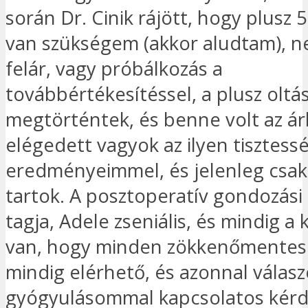
során Dr. Cinik rájött, hogy plusz 
van szükségem (akkor aludtam), n
felár, vagy próbálkozás a
továbbértékesítéssel, a plusz oltá
megtörténtek, és benne volt az á
elégedett vagyok az ilyen tisztess
eredményeimmel, és jelenleg csak
tartok. A posztoperatív gondozás
tagja, Adele zseniális, és mindig a
van, hogy minden zökkenőmentes
mindig elérhető, és azonnal válasz
gyógyulásommal kapcsolatos kér