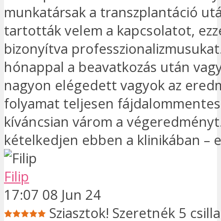
munkatársak a transzplantáció utá
tartották velem a kapcsolatot, ezze
bizonyítva professzionalizmusukat
hónappal a beavatkozás után vagy
nagyon elégedett vagyok az ered
folyamat teljesen fájdalommentes 
kíváncsian várom a végeredményt
kételkedjen ebben a klinikában – e
Filip
17:07 08 Jun 24
Sziasztok! Szeretnék 5 csill