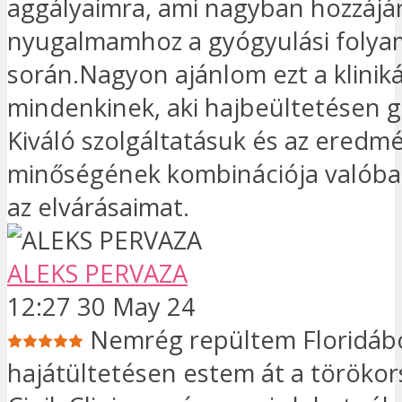
aggályaimra, ami nagyban hozzájár
nyugalmamhoz a gyógyulási folya
során.Nagyon ajánlom ezt a klinik
mindenkinek, aki hajbeültetésen 
Kiváló szolgáltatásuk és az eredm
minőségének kombinációja valóba
az elvárásaimat.
ALEKS PERVAZA
12:27 30 May 24
Nemrég repültem Floridábó
hajátültetésen estem át a törökors