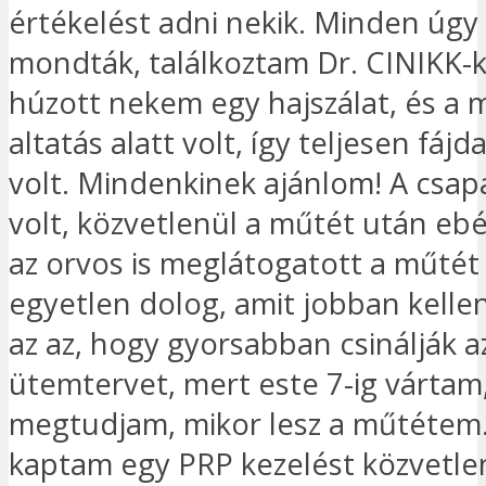
értékelést adni nekik. Minden úgy 
mondták, találkoztam Dr. CINIKK-ke
húzott nekem egy hajszálat, és a
altatás alatt volt, így teljesen fá
volt. Mindenkinek ajánlom! A csap
volt, közvetlenül a műtét után eb
az orvos is meglátogatott a műtét 
egyetlen dolog, amit jobban kelle
az az, hogy gyorsabban csinálják a
ütemtervet, mert este 7-ig vártam
megtudjam, mikor lesz a műtétem.
kaptam egy PRP kezelést közvetle