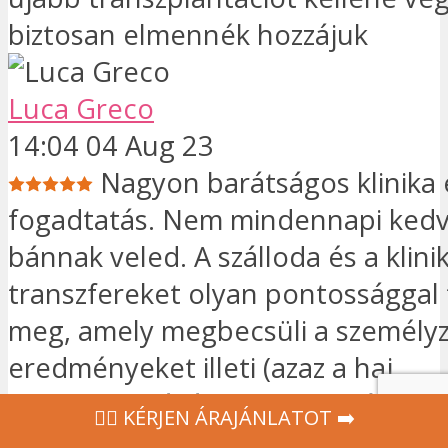
biztosan elmennék hozzájuk
Luca Greco
14:04 04 Aug 23
Nagyon barátságos klinika
fogadtatás. Nem mindennapi ked
bánnak veled. A szálloda és a klini
transzfereket olyan pontossággal
meg, amely megbecsüli a személyz
eredményeket illeti (azaz a haj
gyökeresedését), ez is zseniális e
‍👩‍⚕ KÉRJEN ÁRAJÁNLATOT ➡️
Körülbelül 4500 hagymát ültettek 