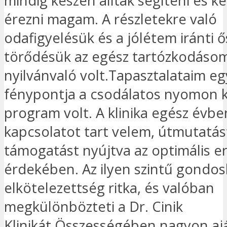
mindig készen álltak segíteni és 
érezni magam. A részletekre való
odafigyelésük és a jólétem iránti ő
törődésük az egész tartózkodáso
nyilvánvaló volt.Tapasztalataim eg
fénypontja a csodálatos nyomon k
program volt. A klinika egész évb
kapcsolatot tart velem, útmutatás
támogatást nyújtva az optimális 
érdekében. Az ilyen szintű gondo
elkötelezettség ritka, és valóban
megkülönbözteti a Dr. Cinik
Klinikát.Összességében nagyon aj