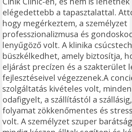
Cinik Clinic-en, és nem is lehetnék
elégedettebb a tapasztalattal. Att
hogy megérkeztem, a személyzet
professzionalizmusa és gondosko
lenyűgöző volt. A klinika csúcstec
büszkélkedhet, amely biztosítja, 
eljárást precízen és a szakterület 
fejlesztéseivel végezzenek.A conc
szolgáltatás kivételes volt, minden
odafigyelt, a szállítástól a szállásig
folyamat zökkenőmentes és stres
volt. A személyzet szuper barátság