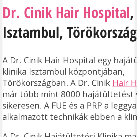
Dr. Cinik Hair Hospital
,
Isztambul
,
Törökország
A Dr. Cinik Hair Hospital egy haját
klinika Isztambul központjában,
Törökországban. A Dr. Cinik
Hair H
már több mint 8000 hajátültetést 
sikeresen. A FUE és a PRP a leggy
alkalmazott technikák ebben a kli
A Dr. Cinik Hajátültetési Klinika m