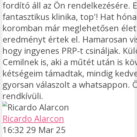
fordító áll az Ön rendelkezésére. 
fantasztikus klinika, top'! Hat hón
koromban már meglehetősen éle
eredményt értek el. Hamarosan vi
hogy ingyenes PRP-t csináljak. Kü
Cemilnek is, aki a műtét után is kö
kétségeim támadtak, mindig kedv
gyorsan válaszolt a whatsappon. 
rendkívüli.
Ricardo Alarcon
16:32 29 Mar 25