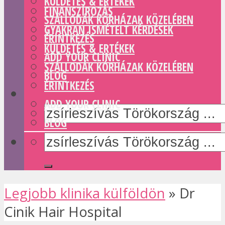
KÜLDETÉS & ERTÉKEK
FINANSZÍROZÁS
SZÁLLODÁK KÓRHÁZAK KÖZELÉBEN
GYAKRAN ISMÉTELT KÉRDÉSEK
ÉRINTKEZÉS
KÜLDETÉS & ERTÉKEK
ADD YOUR CLINIC
SZÁLLODÁK KÓRHÁZAK KÖZELÉBEN
BLOG
ÉRINTKEZÉS
ADD YOUR CLINIC
BLOG
Legjobb klinika külföldön
»
Dr
Cinik Hair Hospital