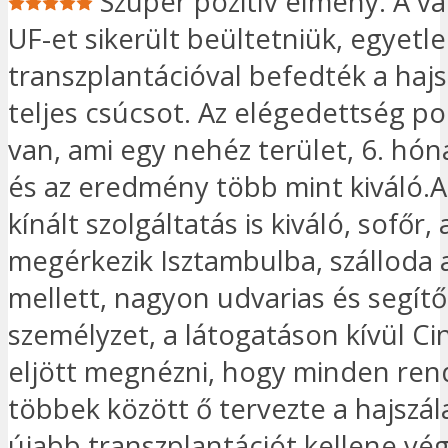
Szuper pozitív élmény. A vá
UF-et sikerült beültetniük, egyetl
transzplantációval befedték a haj
teljes csúcsot. Az elégedettség p
van, ami egy nehéz terület, 6. hó
és az eredmény több mint kiváló.A
kínált szolgáltatás is kiváló, sofőr,
megérkezik Isztambulba, szálloda a
mellett, nagyon udvarias és segít
személyzet, a látogatáson kívül Cin
eljött megnézni, hogy minden ren
többek között ő tervezte a hajszá
újabb transzplantációt kellene v