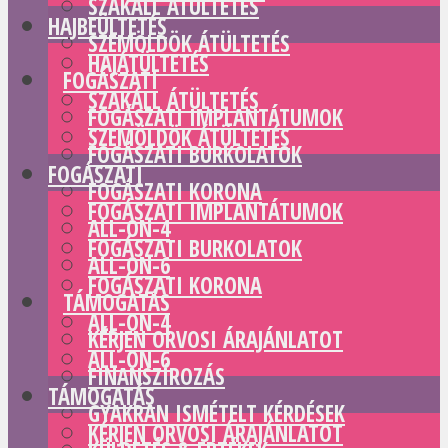
SZAKÁLL ÁTÜLTETÉS
HAJBEÜLTETÉS
SZEMÖLDÖK ÁTÜLTETÉS
HAJÁTÜLTETÉS
FOGÁSZATI
SZAKÁLL ÁTÜLTETÉS
FOGÁSZATI IMPLANTÁTUMOK
SZEMÖLDÖK ÁTÜLTETÉS
FOGÁSZATI BURKOLATOK
FOGÁSZATI
FOGÁSZATI KORONA
FOGÁSZATI IMPLANTÁTUMOK
ALL-ON-4
FOGÁSZATI BURKOLATOK
ALL-ON-6
FOGÁSZATI KORONA
TÁMOGATÁS
ALL-ON-4
KÉRJEN ORVOSI ÁRAJÁNLATOT
ALL-ON-6
FINANSZÍROZÁS
TÁMOGATÁS
GYAKRAN ISMÉTELT KÉRDÉSEK
KÉRJEN ORVOSI ÁRAJÁNLATOT