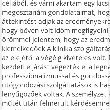
céljából, és várni akartam egy kicsi
megosztanám gondolataimat, hogy
áttekintést adjak az eredményekrő
hogy bőven volt időm megfigyelni a
örömmel jelentem, hogy az ered
kiemelkedőek.A klinika szolgáltatá
az elejétől a végéig kivételes volt
kezdeti eljárást végezték el a leg
professzionalizmussal és gondossá
utógondozási szolgáltatások is ha
lenyűgözőek voltak. A személyzet k
műtét után felmerült kérdéseimre