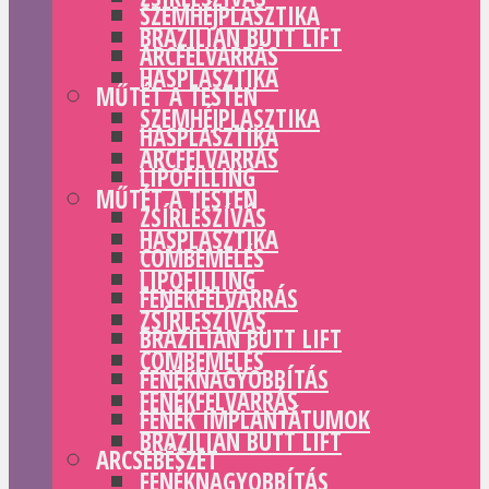
SZEMHÉJPLASZTIKA
BRAZILIAN BUTT LIFT
ARCFELVARRÁS
HASPLASZTIKA
MŰTÉT A TESTEN
SZEMHÉJPLASZTIKA
HASPLASZTIKA
ARCFELVARRÁS
LIPOFILLING
MŰTÉT A TESTEN
ZSÍRLESZÍVÁS
HASPLASZTIKA
COMBEMELÉS
LIPOFILLING
FENÉKFELVARRÁS
ZSÍRLESZÍVÁS
BRAZILIAN BUTT LIFT
COMBEMELÉS
FENÉKNAGYOBBÍTÁS
FENÉKFELVARRÁS
FENÉK IMPLANTÁTUMOK
BRAZILIAN BUTT LIFT
ARCSEBÉSZET
FENÉKNAGYOBBÍTÁS