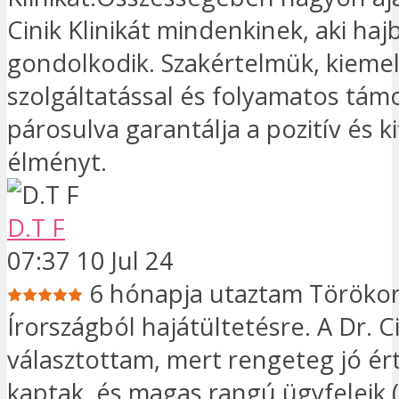
Cinik Klinikát mindenkinek, aki ha
gondolkodik. Szakértelmük, kieme
szolgáltatással és folyamatos tám
párosulva garantálja a pozitív és k
élményt.
D.T F
07:37 10 Jul 24
6 hónapja utaztam Töröko
Írországból hajátültetésre. A Dr. C
választottam, mert rengeteg jó ér
kaptak, és magas rangú ügyfeleik (