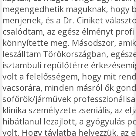
megengedhetik maguknak, hogy 
menjenek, és a Dr. Ciniket választ
csalódtam, az egész élményt profi
könnyítette meg. Másodszor, ami
leszálltam Törökországban, egész
isztambuli repülőtérre érkezésemig
volt a felelősségem, hogy mit rend
vacsorára, minden másról ők gond
sofőrök/járművek professzionálisak
klinika személyzete zseniális, az elj
hibátlanul lezajlott, a gyógyulás 
volt. Hogy távlatba helyezzük, az 