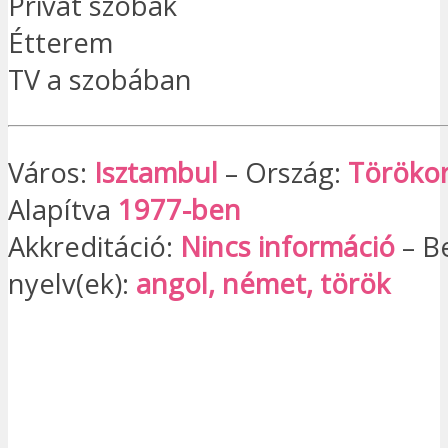
Privát szobák
Étterem
TV a szobában
Város:
Isztambul
– Ország:
Töröko
Alapítva
1977-ben
Akkreditáció:
Nincs információ
– B
nyelv(ek):
angol, német, török