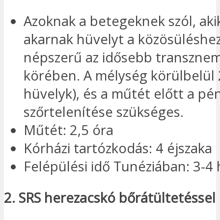
Azoknak a betegeknek szól, ak
akarnak hüvelyt a közösüléshe
népszerű az idősebb transzne
körében. A mélység körülbelül 
hüvelyk), és a műtét előtt a pén
szőrtelenítése szükséges.
Műtét: 2,5 óra
Kórházi tartózkodás: 4 éjszaka
Felépülési idő Tunéziában: 3-4 
2. SRS herezacskó bőrátültetéssel