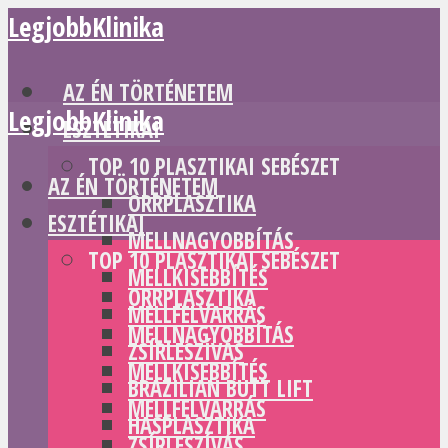
LegjobbKlinika
AZ ÉN TÖRTÉNETEM
LegjobbKlinika
ESZTÉTIKAI
TOP 10 PLASZTIKAI SEBÉSZET
AZ ÉN TÖRTÉNETEM
ORRPLASZTIKA
ESZTÉTIKAI
MELLNAGYOBBÍTÁS
TOP 10 PLASZTIKAI SEBÉSZET
MELLKISEBBÍTÉS
ORRPLASZTIKA
MELLFELVARRÁS
MELLNAGYOBBÍTÁS
ZSÍRLESZÍVÁS
MELLKISEBBÍTÉS
BRAZILIAN BUTT LIFT
MELLFELVARRÁS
HASPLASZTIKA
ZSÍRLESZÍVÁS