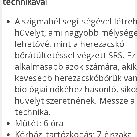
technikával
A szigmabél segítségével létre
hüvelyt, ami nagyobb mélysége
lehetővé, mint a herezacskó
bőrátültetéssel végzett SRS. Ez
alkalmasabb azok számára, aki
kevesebb herezacskóbőrük van,
biológiai nőkéhez hasonló, síko
hüvelyt szeretnének. Messze a
technika.
Műtét: 6 óra
Kórházi tartózkodás: 7 éjszaka