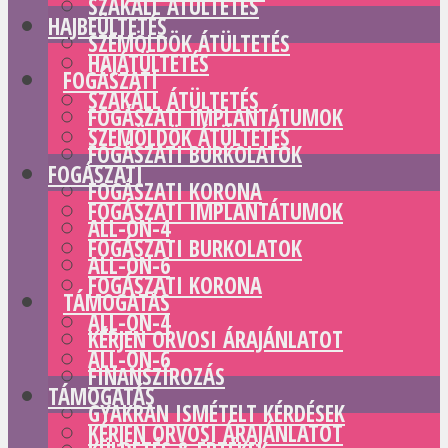
SZAKÁLL ÁTÜLTETÉS
HAJBEÜLTETÉS
SZEMÖLDÖK ÁTÜLTETÉS
HAJÁTÜLTETÉS
FOGÁSZATI
SZAKÁLL ÁTÜLTETÉS
FOGÁSZATI IMPLANTÁTUMOK
SZEMÖLDÖK ÁTÜLTETÉS
FOGÁSZATI BURKOLATOK
FOGÁSZATI
FOGÁSZATI KORONA
FOGÁSZATI IMPLANTÁTUMOK
ALL-ON-4
FOGÁSZATI BURKOLATOK
ALL-ON-6
FOGÁSZATI KORONA
TÁMOGATÁS
ALL-ON-4
KÉRJEN ORVOSI ÁRAJÁNLATOT
ALL-ON-6
FINANSZÍROZÁS
TÁMOGATÁS
GYAKRAN ISMÉTELT KÉRDÉSEK
KÉRJEN ORVOSI ÁRAJÁNLATOT