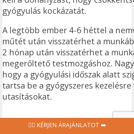
gyógyulás kockázatát.
A legtöbb ember 4-6 héttel a nem
műtét után visszatérhet a munkáb
2 hónap után visszatérhet a munk
megerőltető testmozgáshoz. Nagy
hogy a gyógyulási időszak alatt sz
tartsa be a gyógyszeres kezelésre
utasításokat.
‍👩‍⚕ KÉRJEN ÁRAJÁNLATOT ➡️