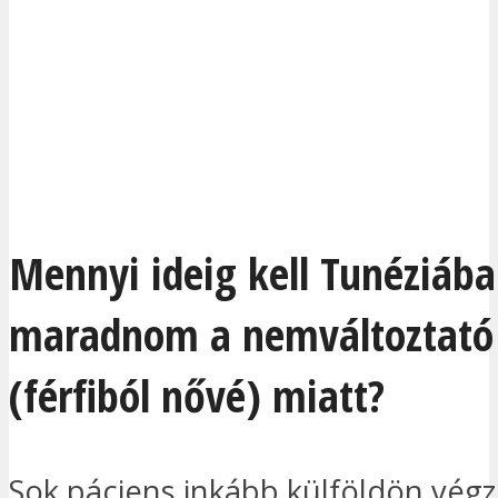
Mennyi ideig kell Tunéziáb
maradnom a nemváltoztató
(férfiból nővé) miatt?
Sok páciens inkább külföldön végzi