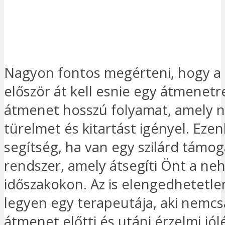
Nagyon fontos megérteni, hogy a 
először át kell esnie egy átmenetr
átmenet hosszú folyamat, amely 
türelmet és kitartást igényel. Ezen
segítség, ha van egy szilárd támo
rendszer, amely átsegíti Önt a ne
időszakokon. Az is elengedhetetle
legyen egy terapeutája, aki nemcs
átmenet előtti és utáni érzelmi jól