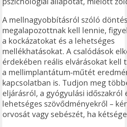
pszichológiai állapotát, mielőtt zö
A mellnagyobbításról szóló dönté
megalapozottnak kell lennie, figy
a kockázatokat és a lehetséges
mellékhatásokat. A csalódások elk
érdekében reális elvárásokat kell 
a mellimplantátum-műtét eredmé
kapcsolatban is. Tudjon meg több
eljárásról, a gyógyulási időszakról 
lehetséges szövődményekről – ké
orvosát vagy sebészét, ha kétsége