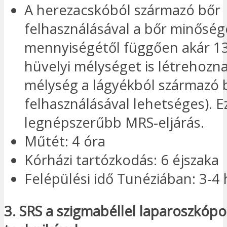
A herezacskóból származó bőr
felhasználásával a bőr minőség
mennyiségétől függően akár 1
hüvelyi mélységet is létrehozna
mélység a lágyékból származó 
felhasználásával lehetséges). E
legnépszerűbb MRS-eljárás.
Műtét: 4 óra
Kórházi tartózkodás: 6 éjszaka
Felépülési idő Tunéziában: 3-4 
3. SRS a szigmabéllel laparoszkópo