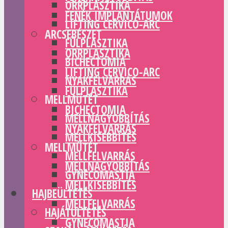
ORRPLASZTIKA
FENÉK IMPLANTÁTUMOK
LIFTING CERVICO-ARC
ARCSEBÉSZET
FÜLPLASZTIKA
ORRPLASZTIKA
BICHECTOMIA
LIFTING CERVICO-ARC
NYAKFELVARRÁS
FÜLPLASZTIKA
MELLMŰTÉT
BICHECTOMIA
MELLNAGYOBBÍTÁS
NYAKFELVARRÁS
MELLKISEBBÍTÉS
MELLMŰTÉT
MELLFELVARRÁS
MELLNAGYOBBÍTÁS
GYNECOMASTIA
MELLKISEBBÍTÉS
HAJBEÜLTETÉS
MELLFELVARRÁS
HAJÁTÜLTETÉS
GYNECOMASTIA