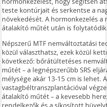
hormonkezelést, hogy segítsen át
teste kontúrjait és serkentse a na
növekedését. A hormonkezelés a 
átalakító műtét után is folytatódik
Népszerű MTF nemváltoztatási te
közül választhatsz, ezek közül kett
következő: bőrátültetéses nemvált
műtét – a legnépszerűbb SRS eljár
mélysége akár 13-15 cm is lehet. A
vastagbéltranszplantációval végze
átalakító műtét – a kevesebb here
rendelkezők és a síkosított hüvely