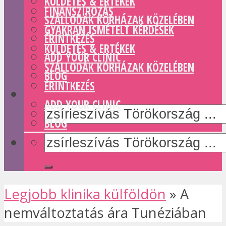
KÜLDETÉS & ERTÉKEK
FINANSZÍROZÁS
SZÁLLODÁK KÓRHÁZAK KÖZELÉBEN
GYAKRAN ISMÉTELT KÉRDÉSEK
ÉRINTKEZÉS
KÜLDETÉS & ERTÉKEK
ADD YOUR CLINIC
SZÁLLODÁK KÓRHÁZAK KÖZELÉBEN
BLOG
ÉRINTKEZÉS
ADD YOUR CLINIC
BLOG
Legjobb klinika külföldön
»
A
nemváltoztatás ára Tunéziában