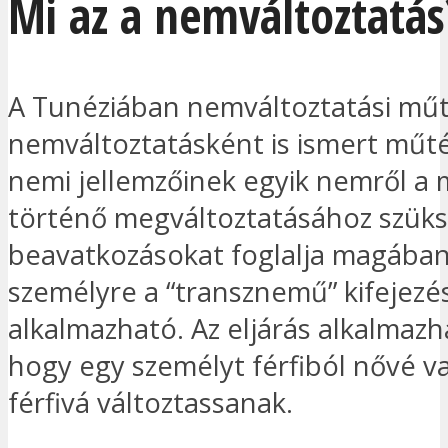
Mi az a nemváltoztatás
A Tunéziában nemváltoztatási mű
nemváltoztatásként is ismert műt
nemi jellemzőinek egyik nemről a 
történő megváltoztatásához szük
beavatkozásokat foglalja magában.
személyre a “transznemű” kifejezés
alkalmazható. Az eljárás alkalmazh
hogy egy személyt férfiból nővé v
férfivá változtassanak.