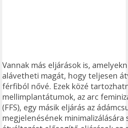
Vannak más eljárások is, amelyek
alávetheti magát, hogy teljesen á
férfiból nővé. Ezek közé tartozhat
mellimplantátumok, az arc feminiz
(FFS), egy másik eljárás az ádámcs
megjelenésének minimalizálására st