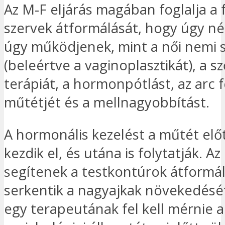
Az M-F eljárás magában foglalja a 
szervek átformálását, hogy úgy né
úgy működjenek, mint a női nemi 
(beleértve a vaginoplasztikát), a s
terápiát, a hormonpótlást, az arc 
műtétjét és a mellnagyobbítást.
A hormonális kezelést a műtét elő
kezdik el, és utána is folytatják. A
segítenek a testkontúrok átformá
serkentik a nagyajkak növekedésé
egy terapeutának fel kell mérnie a