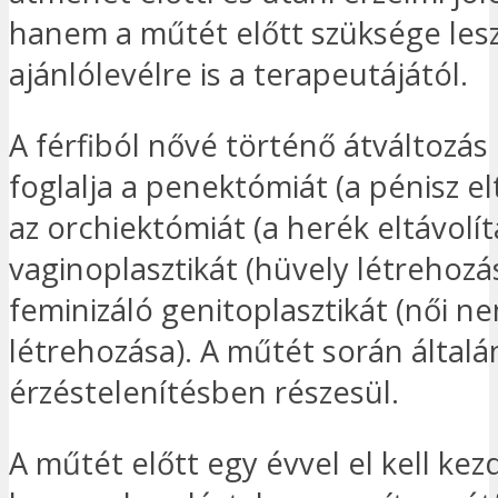
hanem a műtét előtt szüksége les
ajánlólevélre is a terapeutájától.
A férfiból nővé történő átváltozá
foglalja a penektómiát (a pénisz el
az orchiektómiát (a herék eltávolít
vaginoplasztikát (hüvely létrehozá
feminizáló genitoplasztikát (női n
létrehozása). A műtét során által
érzéstelenítésben részesül.
A műtét előtt egy évvel el kell kez