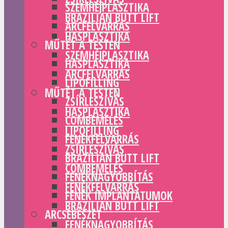
SZEMHÉJPLASZTIKA
BRAZILIAN BUTT LIFT
ARCFELVARRÁS
HASPLASZTIKA
MŰTÉT A TESTEN
SZEMHÉJPLASZTIKA
HASPLASZTIKA
ARCFELVARRÁS
LIPOFILLING
MŰTÉT A TESTEN
ZSÍRLESZÍVÁS
HASPLASZTIKA
COMBEMELÉS
LIPOFILLING
FENÉKFELVARRÁS
ZSÍRLESZÍVÁS
BRAZILIAN BUTT LIFT
COMBEMELÉS
FENÉKNAGYOBBÍTÁS
FENÉKFELVARRÁS
FENÉK IMPLANTÁTUMOK
BRAZILIAN BUTT LIFT
ARCSEBÉSZET
FENÉKNAGYOBBÍTÁS