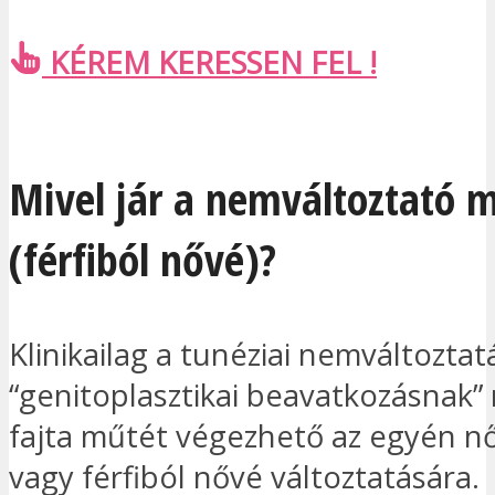
KÉREM KERESSEN FEL !
Mivel jár a nemváltoztató 
(férfiból nővé)?
Klinikailag a tunéziai nemváltozta
“genitoplasztikai beavatkozásnak” 
fajta műtét végezhető az egyén nő
vagy férfiból nővé változtatására.