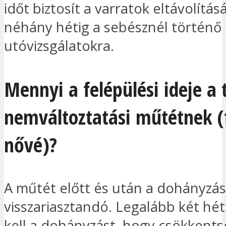
időt biztosít a varratok eltávolítás
néhány hétig a sebésznél történő
utóvizsgálatokra.
Mennyi a felépülési ideje a 
nemváltoztatási műtétnek (f
nővé)?
A műtét előtt és után a dohányzá
visszariasztandó. Legalább két hét
kell a dohányzást, hogy csökkent