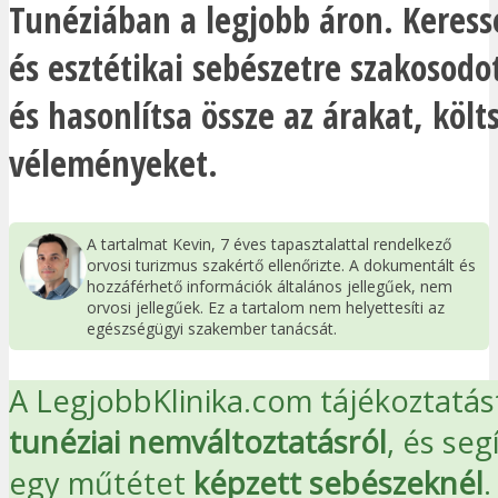
Tunéziában a legjobb áron. Keresse
és esztétikai sebészetre szakosodo
és hasonlítsa össze az árakat, költ
véleményeket.
A tartalmat Kevin, 7 éves tapasztalattal rendelkező
orvosi turizmus szakértő ellenőrizte. A dokumentált és
hozzáférhető információk általános jellegűek, nem
orvosi jellegűek. Ez a tartalom nem helyettesíti az
egészségügyi szakember tanácsát.
A LegjobbKlinika.com tájékoztatást
tunéziai nemváltoztatásról
, és seg
egy műtétet
képzett sebészeknél
.