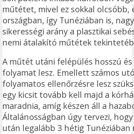
műtétet, mivel ez sokkal olcsóbb, 
országban, így Tunéziában is, na
sikerességi arány a plasztikai sebé
nemi átalakító műtétek tekintetéb
A műtét utáni felépülés hosszú és
folyamat lesz. Emellett számos ut
folyamatos ellenőrzésre lesz szüks
egy kicsit tovább kell majd a kórh
maradnia, amíg készen áll a hazab
Általánosságban úgy tervezi, hogy
után legalább 3 hétig Tunéziában