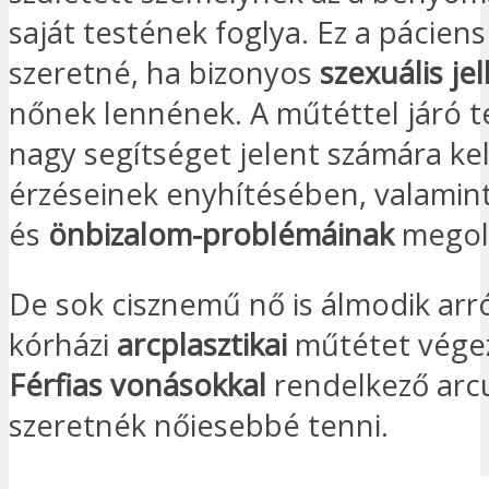
saját testének foglya. Ez a páciens
szeretné, ha bizonyos
szexuális je
nőnek lennének. A műtéttel járó 
nagy segítséget jelent számára ke
érzéseinek enyhítésében, valamin
és
önbizalom-problémáinak
megol
De sok cisznemű nő is álmodik arr
kórházi
arcplasztikai
műtétet vége
Férfias vonásokkal
rendelkező arcu
szeretnék nőiesebbé tenni.