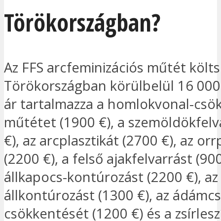
Törökországban?
Az FFS arcfeminizációs műtét költ
Törökországban körülbelül 16 000 
ár tartalmazza a homlokvonal-csö
műtétet (1900 €), a szemöldökfelv
€), az arcplasztikát (2700 €), az orr
(2200 €), a felső ajakfelvarrást (900
állkapocs-kontúrozást (2200 €), az
állkontúrozást (1300 €), az ádámc
csökkentését (1200 €) és a zsírlesz