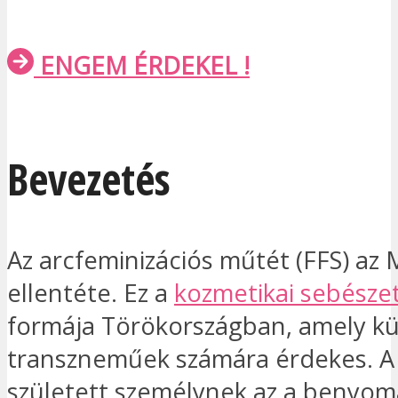
ENGEM ÉRDEKEL !
Bevezetés
Az arcfeminizációs műtét (FFS) az
ellentéte. Ez a
kozmetikai sebésze
formája Törökországban, amely k
transzneműek számára érdekes. A “
született személynek az a benyom