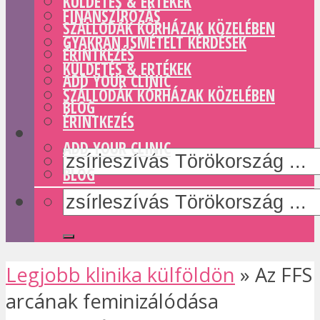
KÜLDETÉS & ERTÉKEK
FINANSZÍROZÁS
SZÁLLODÁK KÓRHÁZAK KÖZELÉBEN
GYAKRAN ISMÉTELT KÉRDÉSEK
ÉRINTKEZÉS
KÜLDETÉS & ERTÉKEK
ADD YOUR CLINIC
SZÁLLODÁK KÓRHÁZAK KÖZELÉBEN
BLOG
ÉRINTKEZÉS
ADD YOUR CLINIC
BLOG
Legjobb klinika külföldön
»
Az FFS
arcának feminizálódása