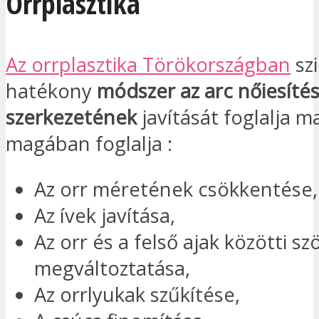
Orrplasztika
Az orrplasztika Törökországban
sz
hatékony
módszer az arc nőiesíté
szerkezetének
javítását foglalja 
magában foglalja :
Az orr méretének csökkentése,
Az ívek javítása,
Az orr és a felső ajak közötti sz
megváltoztatása,
Az orrlyukak szűkítése,