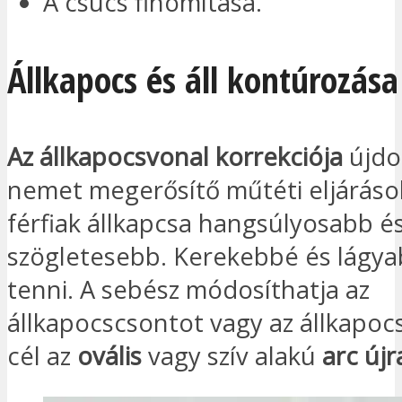
A csúcs finomítása.
Állkapocs és áll kontúrozása
Az állkapocsvonal korrekciója
újdo
nemet megerősítő műtéti eljárások 
férfiak állkapcsa hangsúlyosabb é
szögletesebb. Kerekebbé és lágya
tenni. A sebész módosíthatja az
állkapocscsontot vagy az állkapocs
cél az
ovális
vagy szív alakú
arc új