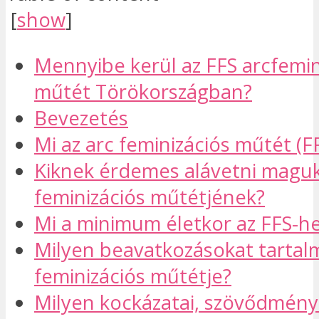
[
show
]
Mennyibe kerül az FFS arcfemin
műtét Törökországban?
Bevezetés
Mi az arc feminizációs műtét (F
Kiknek érdemes alávetni maguk
feminizációs műtétjének?
Mi a minimum életkor az FFS-h
Milyen beavatkozásokat tartalm
feminizációs műtétje?
Milyen kockázatai, szövődmény