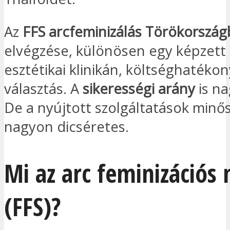
Az
FFS arcfeminizálás Törökorszá
elvégzése, különösen egy képzett 
esztétikai klinikán, költséghatéko
választás. A
sikerességi arány
is n
De a nyújtott szolgáltatások minős
nagyon dicséretes.
Mi az arc feminizációs
(FFS)?