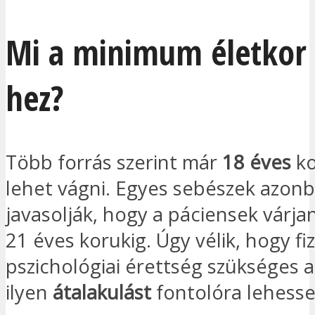
Mi a minimum életkor 
hez?
Több forrás szerint már
18 éves
ko
lehet vágni. Egyes sebészek azonb
javasolják, hogy a páciensek várja
21 éves korukig. Úgy vélik, hogy fiz
pszichológiai érettség szükséges 
ilyen
átalakulást
fontolóra lehesse