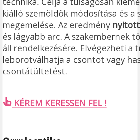
technika. Célja a túlságosan kiem
kiálló szemöldök módosítása és a
megemelése. Az eredmény
nyitot
és lágyabb arc. A szakembernek 
áll rendelkezésére. Elvégezheti a 
leborotválhatja a csontot vagy ha
csontátültetést.
KÉREM KERESSEN FEL !