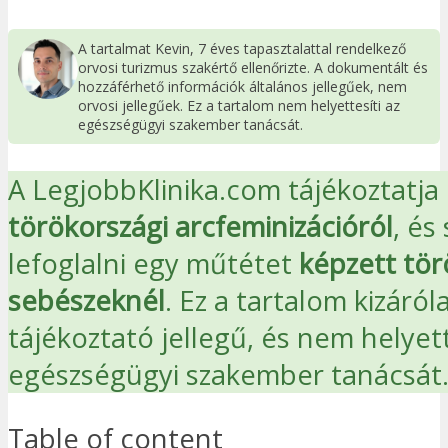
A tartalmat Kevin, 7 éves tapasztalattal rendelkező
orvosi turizmus szakértő ellenőrizte. A dokumentált és
hozzáférhető információk általános jellegűek, nem
orvosi jellegűek. Ez a tartalom nem helyettesíti az
egészségügyi szakember tanácsát.
A LegjobbKlinika.com tájékoztatja
törökországi arcfeminizációról
, és
lefoglalni egy műtétet
képzett tör
sebészeknél
. Ez a tartalom kizáról
tájékoztató jellegű, és nem helyett
egészségügyi szakember tanácsát
Table of content