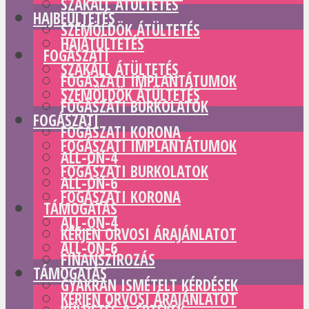
SZAKÁLL ÁTÜLTETÉS
HAJBEÜLTETÉS
SZEMÖLDÖK ÁTÜLTETÉS
HAJÁTÜLTETÉS
FOGÁSZATI
SZAKÁLL ÁTÜLTETÉS
FOGÁSZATI IMPLANTÁTUMOK
SZEMÖLDÖK ÁTÜLTETÉS
FOGÁSZATI BURKOLATOK
FOGÁSZATI
FOGÁSZATI KORONA
FOGÁSZATI IMPLANTÁTUMOK
ALL-ON-4
FOGÁSZATI BURKOLATOK
ALL-ON-6
FOGÁSZATI KORONA
TÁMOGATÁS
ALL-ON-4
KÉRJEN ORVOSI ÁRAJÁNLATOT
ALL-ON-6
FINANSZÍROZÁS
TÁMOGATÁS
GYAKRAN ISMÉTELT KÉRDÉSEK
KÉRJEN ORVOSI ÁRAJÁNLATOT