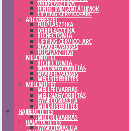
ORRPLASZTIKA
FENÉK IMPLANTÁTUMOK
LIFTING CERVICO-ARC
ARCSEBÉSZET
FÜLPLASZTIKA
ORRPLASZTIKA
BICHECTOMIA
LIFTING CERVICO-ARC
NYAKFELVARRÁS
FÜLPLASZTIKA
MELLMŰTÉT
BICHECTOMIA
MELLNAGYOBBÍTÁS
NYAKFELVARRÁS
MELLKISEBBÍTÉS
MELLMŰTÉT
MELLFELVARRÁS
MELLNAGYOBBÍTÁS
GYNECOMASTIA
MELLKISEBBÍTÉS
HAJBEÜLTETÉS
MELLFELVARRÁS
HAJÁTÜLTETÉS
GYNECOMASTIA