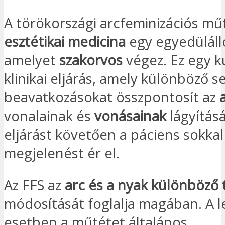
A törökországi arcfeminizációs mű
esztétikai medicina
egy egyedülálló
amelyet
szakorvos
végez. Ez egy k
klinikai eljárás, amely különböző s
beavatkozásokat összpontosít az
vonalainak és
vonásainak
lágyításá
eljárást követően a páciens sokka
megjelenést ér el.
Az FFS az
arc és a nyak különböző 
módosítását foglalja magában. A 
esetben a műtétet általános