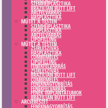
SZEMHÉJPLASZTIKA
BRAZILIAN BUTT LIFT
ARCFELVARRÁS
HASPLASZTIKA
MŰTÉT A TESTEN
SZEMHÉJPLASZTIKA
HASPLASZTIKA
ARCFELVARRÁS
LIPOFILLING
MŰTÉT A TESTEN
ZSÍRLESZÍVÁS
HASPLASZTIKA
COMBEMELÉS
LIPOFILLING
FENÉKFELVARRÁS
ZSÍRLESZÍVÁS
BRAZILIAN BUTT LIFT
COMBEMELÉS
FENÉKNAGYOBBÍTÁS
FENÉKFELVARRÁS
FENÉK IMPLANTÁTUMOK
BRAZILIAN BUTT LIFT
ARCSEBÉSZET
FENÉKNAGYOBBÍTÁS