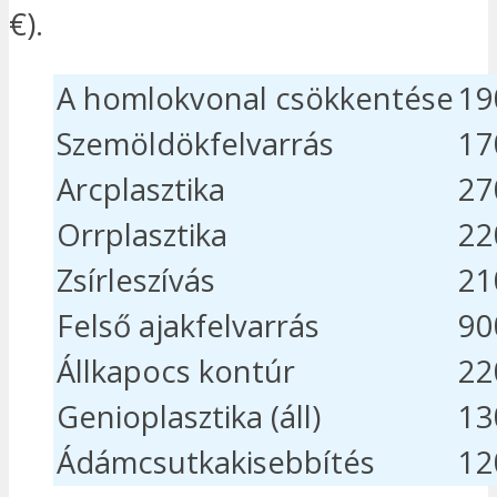
€).
A homlokvonal csökkentése
19
Szemöldökfelvarrás
17
Arcplasztika
27
Orrplasztika
22
Zsírleszívás
21
Felső ajakfelvarrás
90
Állkapocs kontúr
22
Genioplasztika (áll)
13
Ádámcsutkakisebbítés
12