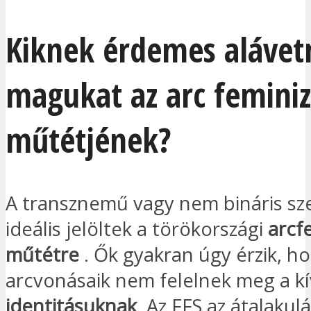
Kiknek érdemes alávet
magukat az arc feminiz
műtétjének?
A transznemű vagy nem bináris s
ideális jelöltek a törökországi
arcf
műtétre
. Ők gyakran úgy érzik, h
arcvonásaik nem felelnek meg a k
identitásuknak
. Az FFS az átalakul