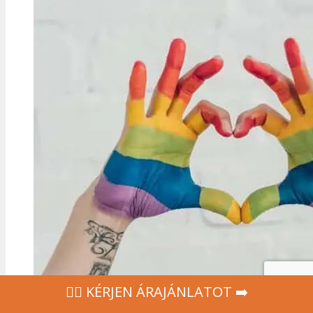
‍👩‍⚕ KÉRJEN ÁRAJÁNLATOT ➡️