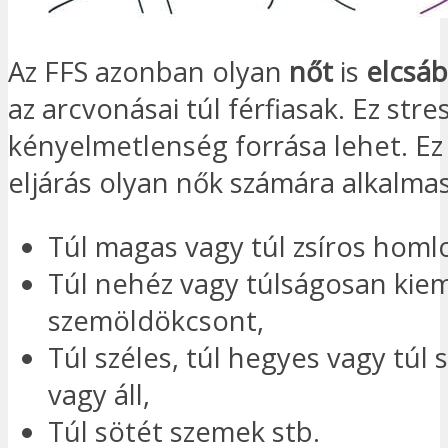
Az FFS azonban olyan
nőt
is
elcsáb
az arcvonásai túl férfiasak. Ez stre
kényelmetlenség forrása lehet. Ez 
eljárás olyan nők számára alkalmas
Túl magas vagy túl zsíros homl
Túl nehéz vagy túlságosan kie
szemöldökcsont,
Túl széles, túl hegyes vagy túl s
vagy áll,
Túl sötét szemek stb.