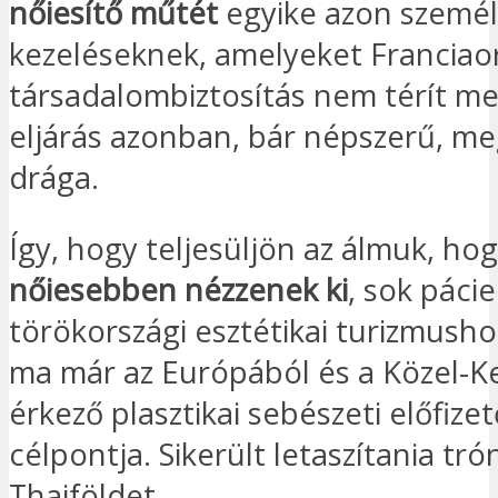
nőiesítő műtét
egyike azon személ
kezeléseknek, amelyeket Franciao
társadalombiztosítás nem térít me
eljárás azonban, bár népszerű, m
drága.
Így, hogy teljesüljön az álmuk, ho
nőiesebben nézzenek ki
, sok páci
törökországi esztétikai turizmusho
ma már az Európából és a Közel-Ke
érkező plasztikai sebészeti előfize
célpontja. Sikerült letaszítania tró
Thaiföldet.