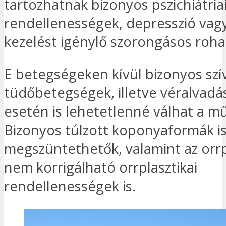
tartozhatnak bizonyos pszichiátria
rendellenességek, depresszió vagy
kezelést igénylő szorongásos roh
E betegségeken kívül bizonyos szí
tüdőbetegségek, illetve véralvadá
esetén is lehetetlenné válhat a mű
Bizonyos túlzott koponyaformák i
megszüntethetők, valamint az orrp
nem korrigálható orrplasztikai
rendellenességek is.