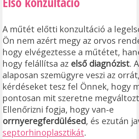
Első konzultáció
A műtét előtti konzultáció a legels
Ön nem azért megy az orvos rende
hogy elvégeztesse a műtétet, han
hogy felállítsa az
első diagnózist
. 
alaposan szemügyre veszi az orrát
kérdéseket tesz fel Önnek, hogy 
pontosan mit szeretne megváltozt
Ellenőrizni fogja, hogy van-e
orrnyeregferdülésed
, és ezután ja
septorhinoplasztikát
.