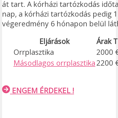
át tart. A kórházi tartózkodás idő
nap, a kórházi tartózkodás pedig 1
végeredmény 6 hónapon belül lát
Eljárások
Árak T
Orrplasztika
2000 
Másodlagos orrplasztika
2200 
ENGEM ÉRDEKEL !