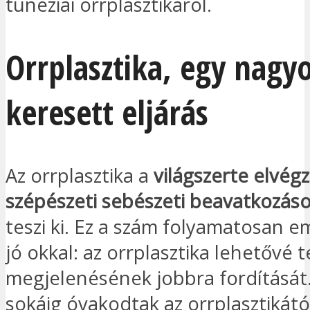
tunéziai orrplasztikáról.
Orrplasztika, egy nagy
keresett eljárás
Az orrplasztika a
világszerte elvégz
szépészeti sebészeti beavatkozás
teszi ki. Ez a szám folyamatosan e
jó okkal: az orrplasztika lehetővé t
megjelenésének jobbra fordítását
sokáig óvakodtak az orrplasztikától