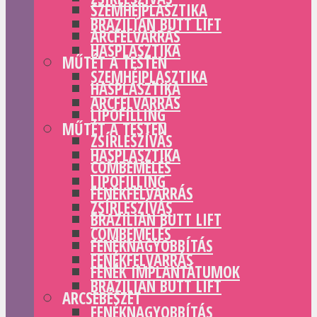
SZEMHÉJPLASZTIKA
BRAZILIAN BUTT LIFT
ARCFELVARRÁS
HASPLASZTIKA
MŰTÉT A TESTEN
SZEMHÉJPLASZTIKA
HASPLASZTIKA
ARCFELVARRÁS
LIPOFILLING
MŰTÉT A TESTEN
ZSÍRLESZÍVÁS
HASPLASZTIKA
COMBEMELÉS
LIPOFILLING
FENÉKFELVARRÁS
ZSÍRLESZÍVÁS
BRAZILIAN BUTT LIFT
COMBEMELÉS
FENÉKNAGYOBBÍTÁS
FENÉKFELVARRÁS
FENÉK IMPLANTÁTUMOK
BRAZILIAN BUTT LIFT
ARCSEBÉSZET
FENÉKNAGYOBBÍTÁS