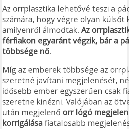
Az orrplasztika lehetővé teszi a pá
számára, hogy végre olyan külsőt 
amilyenről álmodtak.
Az orrplaszt
férfiakon egyaránt végzik, bár a p
többsége nő
.
Míg az emberek többsége az orrpla
szeretné javítani megjelenését, n
idősebb ember egyszerűen csak fi
szeretne kinézni. Valójában az öt
után megjelenő
orr lógó megjele
korrigálása
fiatalosabb megjelené