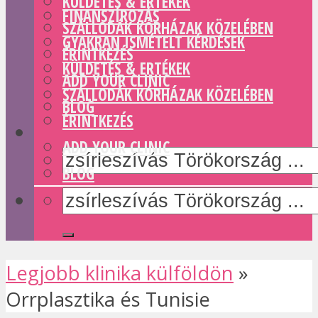
KÜLDETÉS & ERTÉKEK
FINANSZÍROZÁS
SZÁLLODÁK KÓRHÁZAK KÖZELÉBEN
GYAKRAN ISMÉTELT KÉRDÉSEK
ÉRINTKEZÉS
KÜLDETÉS & ERTÉKEK
ADD YOUR CLINIC
SZÁLLODÁK KÓRHÁZAK KÖZELÉBEN
BLOG
ÉRINTKEZÉS
ADD YOUR CLINIC
BLOG
Legjobb klinika külföldön
»
Orrplasztika és Tunisie