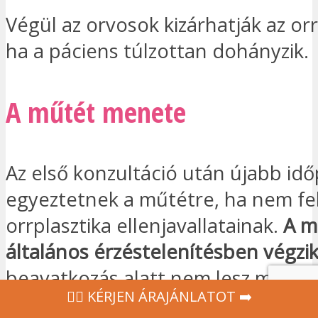
Végül az orvosok kizárhatják az orr
ha a páciens túlzottan dohányzik.
A műtét menete
Az első konzultáció után újabb id
egyeztetnek a műtétre, ha nem fe
orrplasztika ellenjavallatainak.
A m
általános érzéstelenítésben végzi
beavatkozás alatt nem lesz magán
‍👩‍⚕ KÉRJEN ÁRAJÁNLATOT ➡️
megközelítése ezután attól függőe