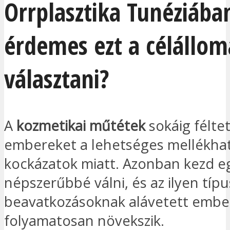
Orrplasztika Tunéziába
érdemes ezt a célállom
választani?
A
kozmetikai műtétek
sokáig féltet
embereket a lehetséges mellékha
kockázatok miatt. Azonban kezd e
népszerűbbé válni, és az ilyen típ
beavatkozásoknak alávetett embe
folyamatosan növekszik.