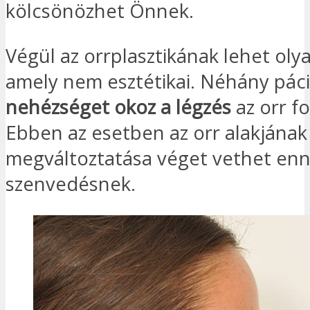
kölcsönözhet Önnek.
Végül az orrplasztikának lehet olyan
amely nem esztétikai. Néhány pác
nehézséget okoz a légzés
az orr f
Ebben az esetben az orr alakjának
megváltoztatása véget vethet enn
szenvedésnek.