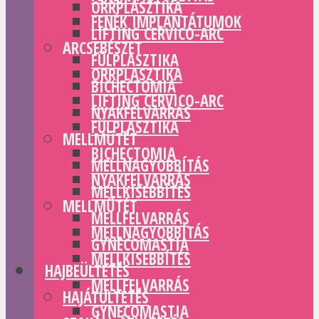
ORRPLASZTIKA
FENÉK IMPLANTÁTUMOK
LIFTING CERVICO-ARC
ARCSEBÉSZET
FÜLPLASZTIKA
ORRPLASZTIKA
BICHECTOMIA
LIFTING CERVICO-ARC
NYAKFELVARRÁS
FÜLPLASZTIKA
MELLMŰTÉT
BICHECTOMIA
MELLNAGYOBBÍTÁS
NYAKFELVARRÁS
MELLKISEBBÍTÉS
MELLMŰTÉT
MELLFELVARRÁS
MELLNAGYOBBÍTÁS
GYNECOMASTIA
MELLKISEBBÍTÉS
HAJBEÜLTETÉS
MELLFELVARRÁS
HAJÁTÜLTETÉS
GYNECOMASTIA