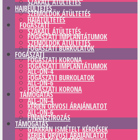
SZAKÁLL ÁTÜLTETÉS
HAJBEÜLTETÉS
SZEMÖLDÖK ÁTÜLTETÉS
HAJÁTÜLTETÉS
FOGÁSZATI
SZAKÁLL ÁTÜLTETÉS
FOGÁSZATI IMPLANTÁTUMOK
SZEMÖLDÖK ÁTÜLTETÉS
FOGÁSZATI BURKOLATOK
FOGÁSZATI
FOGÁSZATI KORONA
FOGÁSZATI IMPLANTÁTUMOK
ALL-ON-4
FOGÁSZATI BURKOLATOK
ALL-ON-6
FOGÁSZATI KORONA
TÁMOGATÁS
ALL-ON-4
KÉRJEN ORVOSI ÁRAJÁNLATOT
ALL-ON-6
FINANSZÍROZÁS
TÁMOGATÁS
GYAKRAN ISMÉTELT KÉRDÉSEK
KÉRJEN ORVOSI ÁRAJÁNLATOT