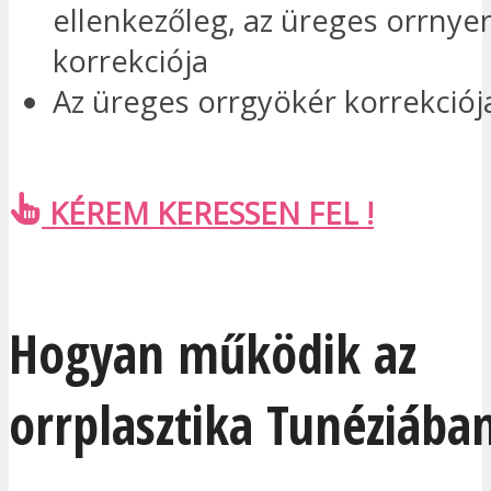
ellenkezőleg, az üreges orrnye
korrekciója
Az üreges orrgyökér korrekciój
KÉREM KERESSEN FEL !
Hogyan működik az
orrplasztika Tunéziába