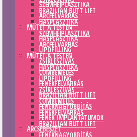
SZEMHÉJPLASZTIKA
BRAZILIAN BUTT LIFT
ARCFELVARRÁS
HASPLASZTIKA
MŰTÉT A TESTEN
SZEMHÉJPLASZTIKA
HASPLASZTIKA
ARCFELVARRÁS
LIPOFILLING
MŰTÉT A TESTEN
ZSÍRLESZÍVÁS
HASPLASZTIKA
COMBEMELÉS
LIPOFILLING
FENÉKFELVARRÁS
ZSÍRLESZÍVÁS
BRAZILIAN BUTT LIFT
COMBEMELÉS
FENÉKNAGYOBBÍTÁS
FENÉKFELVARRÁS
FENÉK IMPLANTÁTUMOK
BRAZILIAN BUTT LIFT
ARCSEBÉSZET
FENÉKNAGYOBBÍTÁS