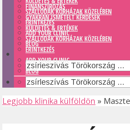
KÜLDETÉS & ERTÉKEK
FINANSZÍROZÁS
SZÁLLODÁK KÓRHÁZAK KÖZELÉBEN
GYAKRAN ISMÉTELT KÉRDÉSEK
ÉRINTKEZÉS
KÜLDETÉS & ERTÉKEK
ADD YOUR CLINIC
SZÁLLODÁK KÓRHÁZAK KÖZELÉBEN
BLOG
ÉRINTKEZÉS
ADD YOUR CLINIC
BLOG
Legjobb klinika külföldön
»
Maszte