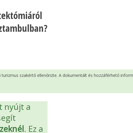
tektómiáról
Isztambulban?
si turizmus szakértő ellenőrizte. A dokumentált és hozzáférhető infor
 nyújt a
segít
zeknél
. Ez a