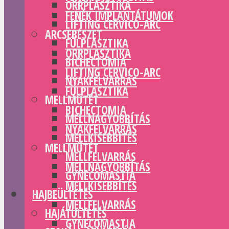
ORRPLASZTIKA
FENÉK IMPLANTÁTUMOK
LIFTING CERVICO-ARC
ARCSEBÉSZET
FÜLPLASZTIKA
ORRPLASZTIKA
BICHECTOMIA
LIFTING CERVICO-ARC
NYAKFELVARRÁS
FÜLPLASZTIKA
MELLMŰTÉT
BICHECTOMIA
MELLNAGYOBBÍTÁS
NYAKFELVARRÁS
MELLKISEBBÍTÉS
MELLMŰTÉT
MELLFELVARRÁS
MELLNAGYOBBÍTÁS
GYNECOMASTIA
MELLKISEBBÍTÉS
HAJBEÜLTETÉS
MELLFELVARRÁS
HAJÁTÜLTETÉS
GYNECOMASTIA