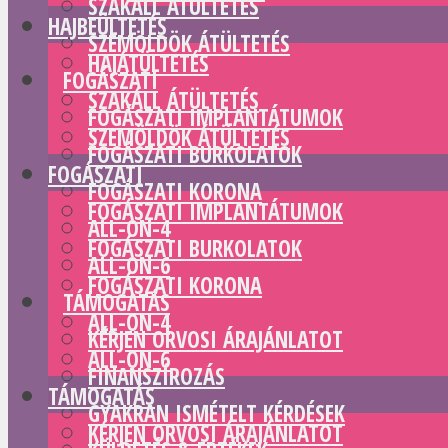
SZAKÁLL ÁTÜLTETÉS
HAJBEÜLTETÉS
SZEMÖLDÖK ÁTÜLTETÉS
HAJÁTÜLTETÉS
FOGÁSZATI
SZAKÁLL ÁTÜLTETÉS
FOGÁSZATI IMPLANTÁTUMOK
SZEMÖLDÖK ÁTÜLTETÉS
FOGÁSZATI BURKOLATOK
FOGÁSZATI
FOGÁSZATI KORONA
FOGÁSZATI IMPLANTÁTUMOK
ALL-ON-4
FOGÁSZATI BURKOLATOK
ALL-ON-6
FOGÁSZATI KORONA
TÁMOGATÁS
ALL-ON-4
KÉRJEN ORVOSI ÁRAJÁNLATOT
ALL-ON-6
FINANSZÍROZÁS
TÁMOGATÁS
GYAKRAN ISMÉTELT KÉRDÉSEK
KÉRJEN ORVOSI ÁRAJÁNLATOT