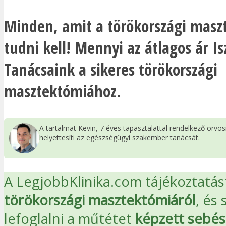
Minden, amit a törökországi masz
tudni kell! Mennyi az átlagos ár 
Tanácsaink a sikeres törökországi
masztektómiához.
A tartalmat Kevin, 7 éves tapasztalattal rendelkező orvo
helyettesíti az egészségügyi szakember tanácsát.
A LegjobbKlinika.com tájékoztatást
törökországi masztektómiáról
, és 
lefoglalni a műtétet
képzett sebés