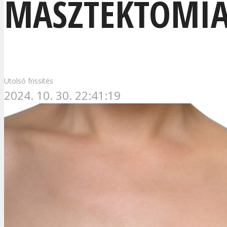
MASZTEKTÓMI
Utolsó frissítés
2024. 10. 30. 22:41:19