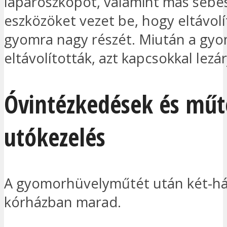
laparoszkópot, valamint más sebés
eszközöket vezet be, hogy eltávolí
gyomra nagy részét. Miután a gy
eltávolították, azt kapcsokkal lezár
Óvintézkedések és műt
utókezelés
A gyomorhüvelyműtét után két-h
kórházban marad.