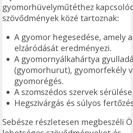
gyomorhüvelyműtéthez kapcsoló
szövődmények közé tartoznak:
A gyomor hegesedése, amely a
elzáródását eredményezi.
A gyomornyálkahártya gyullad
(gyomorhurut), gyomorfekély 
gyomorégés.
A szomszédos szervek sérülése
Hegszivárgás és súlyos fertőzé
Sebésze részletesen megbeszéli Ö
lehetséges szövődményeket és