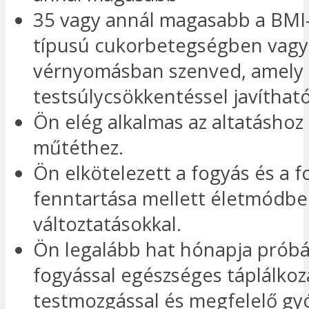
35 vagy annál magasabb a BMI-j
típusú cukorbetegségben vag
vérnyomásban szenved, amely 
testsúlycsökkentéssel javítható
Ön elég alkalmas az altatáshoz 
műtéthez.
Ön elkötelezett a fogyás és a f
fenntartása mellett életmódbel
változtatásokkal.
Ön legalább hat hónapja próbá
fogyással egészséges táplálkoz
testmozgással és megfelelő gy