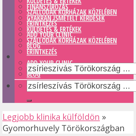
KÜLDETÉS & ERTÉKEK
FINANSZÍROZÁS
SZÁLLODÁK KÓRHÁZAK KÖZELÉBEN
GYAKRAN ISMÉTELT KÉRDÉSEK
ÉRINTKEZÉS
KÜLDETÉS & ERTÉKEK
ADD YOUR CLINIC
SZÁLLODÁK KÓRHÁZAK KÖZELÉBEN
BLOG
ÉRINTKEZÉS
ADD YOUR CLINIC
BLOG
Legjobb klinika külföldön
»
Gyomorhuvely Törökországban