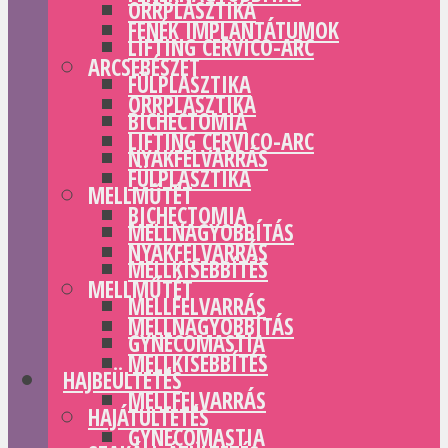
ORRPLASZTIKA
FENÉK IMPLANTÁTUMOK
LIFTING CERVICO-ARC
ARCSEBÉSZET
FÜLPLASZTIKA
ORRPLASZTIKA
BICHECTOMIA
LIFTING CERVICO-ARC
NYAKFELVARRÁS
FÜLPLASZTIKA
MELLMŰTÉT
BICHECTOMIA
MELLNAGYOBBÍTÁS
NYAKFELVARRÁS
MELLKISEBBÍTÉS
MELLMŰTÉT
MELLFELVARRÁS
MELLNAGYOBBÍTÁS
GYNECOMASTIA
MELLKISEBBÍTÉS
HAJBEÜLTETÉS
MELLFELVARRÁS
HAJÁTÜLTETÉS
GYNECOMASTIA