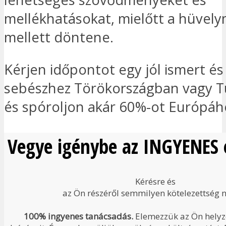
mellékhatásokat, mielőtt a hüvel
mellett döntene.
Kérjen időpontot egy jól ismert és
sebészhez Törökországban vagy T
és spóroljon akár 60%-ot Európáh
Vegye igénybe az INGYENES é
Kérésre és
az Ön részéről semmilyen kötelezettség n
100% ingyenes tanácsadás.
Elemezzük az Ön helyze