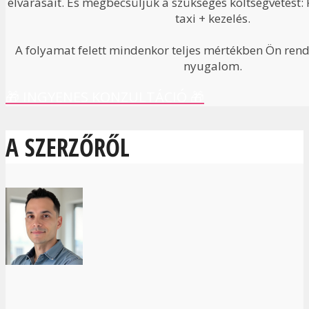
elvárásait. És megbecsüljük a szükséges költségvetést: 
taxi + kezelés.
A folyamat felett mindenkor teljes mértékben Ön rendel
nyugalom.
🎁 INGYENES KONZULTÁCIÓ 🎁
A SZERZŐRŐL