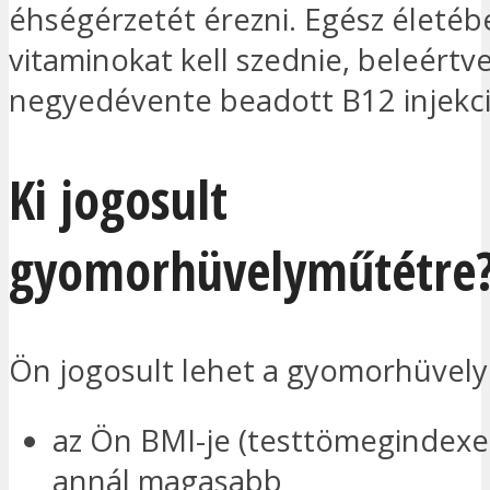
éhségérzetét érezni. Egész életéb
vitaminokat kell szednie, beleértve
negyedévente beadott B12 injekció
Ki jogosult
gyomorhüvelyműtétre
Ön jogosult lehet a gyomorhüvely
az Ön BMI-je (testtömegindexe
annál magasabb