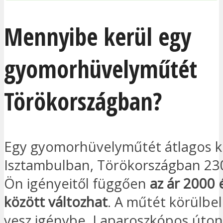
Mennyibe kerül egy
gyomorhüvelyműtét
Törökországban?
Egy gyomorhüvelyműtét átlagos k
Isztambulban, Törökországban 230
Ön igényeitől függően
az ár 2000 
között változhat
. A műtét körülbel
vesz igénybe. Laparoszkópos úton 