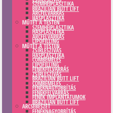
SZEMHÉJPLASZTIKA
BRAZILIAN BUTT LIFT
ARCFELVARRÁS
HASPLASZTIKA
MŰTÉT A TESTEN
SZEMHÉJPLASZTIKA
HASPLASZTIKA
ARCFELVARRÁS
LIPOFILLING
MŰTÉT A TESTEN
ZSÍRLESZÍVÁS
HASPLASZTIKA
COMBEMELÉS
LIPOFILLING
FENÉKFELVARRÁS
ZSÍRLESZÍVÁS
BRAZILIAN BUTT LIFT
COMBEMELÉS
FENÉKNAGYOBBÍTÁS
FENÉKFELVARRÁS
FENÉK IMPLANTÁTUMOK
BRAZILIAN BUTT LIFT
ARCSEBÉSZET
FENÉKNAGYOBBÍTÁS