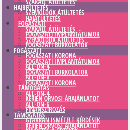
SZAKÁLL ÁTÜLTETÉS
HAJBEÜLTETÉS
SZEMÖLDÖK ÁTÜLTETÉS
HAJÁTÜLTETÉS
FOGÁSZATI
SZAKÁLL ÁTÜLTETÉS
FOGÁSZATI IMPLANTÁTUMOK
SZEMÖLDÖK ÁTÜLTETÉS
FOGÁSZATI BURKOLATOK
FOGÁSZATI
FOGÁSZATI KORONA
FOGÁSZATI IMPLANTÁTUMOK
ALL-ON-4
FOGÁSZATI BURKOLATOK
ALL-ON-6
FOGÁSZATI KORONA
TÁMOGATÁS
ALL-ON-4
KÉRJEN ORVOSI ÁRAJÁNLATOT
ALL-ON-6
FINANSZÍROZÁS
TÁMOGATÁS
GYAKRAN ISMÉTELT KÉRDÉSEK
KÉRJEN ORVOSI ÁRAJÁNLATOT