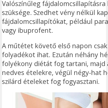
Valószínűleg fájdalomcsillapításra 
szüksége. Szedhet vény nélkül ka
fájdalomcsillapítókat, például par
vagy ibuprofent.
A műtétet követő első napon csak 
folyadékot ihat. Ezután néhány hé
folyékony diétát fog tartani, majd á
nedves ételekre, végül négy-hat h
szilárd ételeket fog fogyasztani.