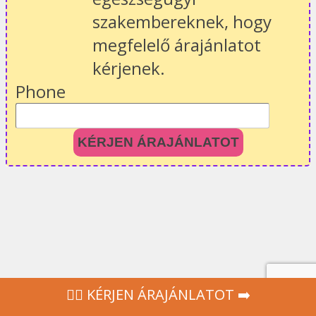
szakembereknek, hogy
megfelelő árajánlatot
kérjenek.
Phone
KÉRJEN ÁRAJÁNLATOT
‍👩‍⚕ KÉRJEN ÁRAJÁNLATOT ➡️