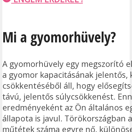
Mi a gyomorhüvely?
A gyomorhüvely egy megszorító el
a gyomor kapacitásának jelentős, 
csökkentéséből áll, hogy elősegít
távú, jelentős súlycsökkenést. En
eredményeként az Ön általános e
állapota is javul. Törökországban 
műtétek száma egyre nő, különöse