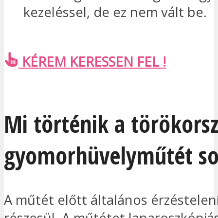
kezeléssel, de ez nem vált be.
KÉREM KERESSEN FEL !
Mi történik a törökorsz
gyomorhüvelyműtét so
A műtét előtt általános érzéstele
részesül. A műtétet laparoszkópiás