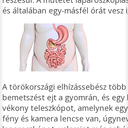
és általában egy-másfél órát vesz 
A törökországi elhízássebész több
bemetszést ejt a gyomrán, és egy 
vékony teleszkópot, amelynek egy
fény és kamera lencse van, úgyne