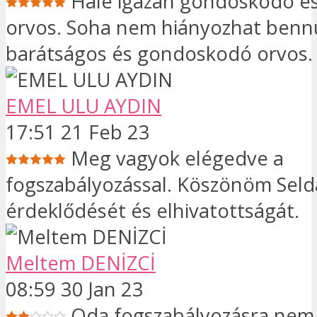
Hale igazán gondoskodó é
orvos. Soha nem hiányozhat bennü
barátságos és gondoskodó orvos.
EMEL ULU AYDIN
17:51 21 Feb 23
Meg vagyok elégedve a
fogszabályozással. Köszönöm Seld
érdeklődését és elhivatottságát.
Meltem DENİZCİ
08:59 30 Jan 23
Oda fogszabályozásra nem