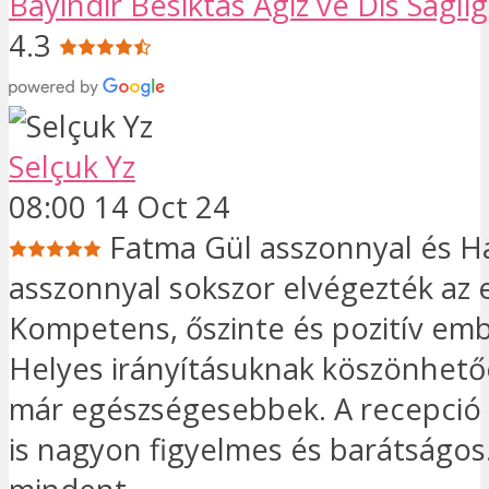
Bayindir Besiktas Agiz ve Dis Sagligi
4.3
Selçuk Yz
08:00 14 Oct 24
Fatma Gül asszonnyal és H
asszonnyal sokszor elvégezték az e
Kompetens, őszinte és pozitív em
Helyes irányításuknak köszönhető
már egészségesebbek. A recepció
is nagyon figyelmes és barátságo