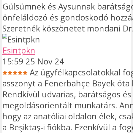
Gülsümnek és Aysunnak barátság
önfeláldozó és gondoskodó hozzáá
Szeretnék köszönetet mondani Dr.
Esintpkn
15:59 25 Nov 24
Az ügyfélkapcsolatokkal fo
asszonyt a Fenerbahçe Bayek óta
Rendkívül udvarias, barátságos és
megoldásorientált munkatárs. Ann
hogy az anatóliai oldalon élek, csa
a Beşiktaş-i fiókba. Ezenkívül a fo