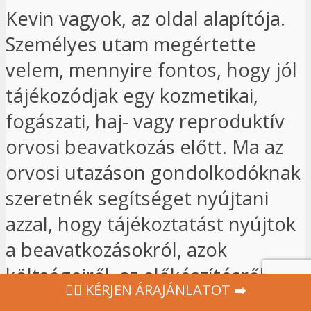
Kevin vagyok, az oldal alapítója.
Személyes utam megértette
velem, mennyire fontos, hogy jól
tájékozódjak egy kozmetikai,
fogászati, haj- vagy reproduktív
orvosi beavatkozás előtt. Ma az
orvosi utazáson gondolkodóknak
szeretnék segítséget nyújtani
azzal, hogy tájékoztatást nyújtok
a beavatkozásokról, azok
költségeiről, az előkészítésről és a
‍👩‍⚕ KÉRJEN ÁRAJÁNLATOT ➡️
műtét utáni nyomon követésről.