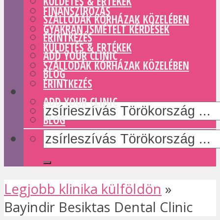
KÜLDETÉS & ERTÉKEK
FINANSZÍROZÁS
SZÁLLODÁK KÓRHÁZAK KÖZELÉBEN
GYAKRAN ISMÉTELT KÉRDÉSEK
ÉRINTKEZÉS
KÜLDETÉS & ERTÉKEK
ADD YOUR CLINIC
SZÁLLODÁK KÓRHÁZAK KÖZELÉBEN
BLOG
ÉRINTKEZÉS
ADD YOUR CLINIC
BLOG
Legjobb klinika külföldön
»
Bayindir Besiktas Dental Clinic