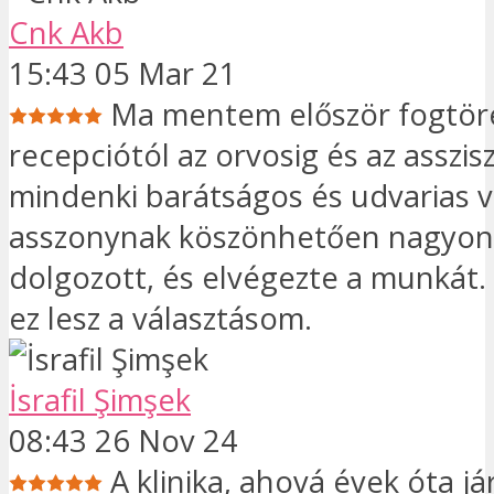
Cnk Akb
15:43 05 Mar 21
Ma mentem először fogtöré
recepciótól az orvosig és az asszis
mindenki barátságos és udvarias v
asszonynak köszönhetően nagyon
dolgozott, és elvégezte a munkát.
ez lesz a választásom.
İsrafil Şimşek
08:43 26 Nov 24
A klinika, ahová évek óta já