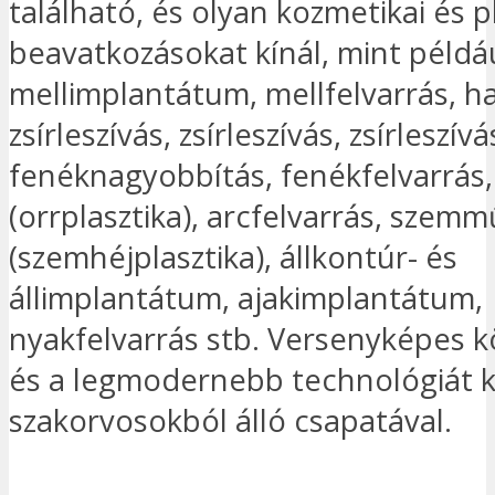
található, és olyan kozmetikai és pl
beavatkozásokat kínál, mint példá
mellimplantátum, mellfelvarrás, ha
zsírleszívás, zsírleszívás, zsírleszívá
fenéknagyobbítás, fenékfelvarrás
(orrplasztika), arcfelvarrás, szemm
(szemhéjplasztika), állkontúr- és
állimplantátum, ajakimplantátum,
nyakfelvarrás stb. Versenyképes k
és a legmodernebb technológiát k
szakorvosokból álló csapatával.