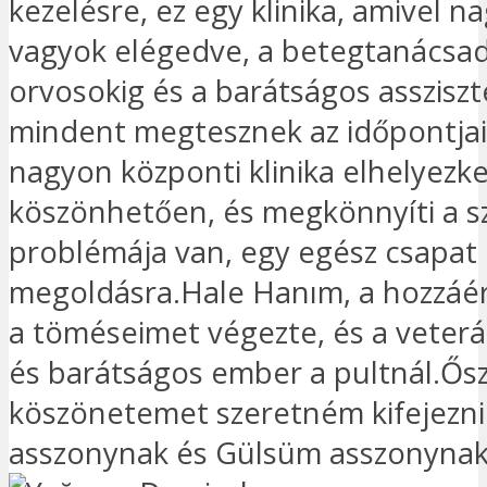
kezelésre, ez egy klinika, amivel 
vagyok elégedve, a betegtanácsad
orvosokig és a barátságos asszisz
mindent megtesznek az időpontjai
nagyon központi klinika elhelyez
köszönhetően, és megkönnyíti a sz
problémája van, egy egész csapat 
megoldásra.Hale Hanım, a hozzáért
a töméseimet végezte, és a veterá
és barátságos ember a pultnál.Ősz
köszönetemet szeretném kifejezni
asszonynak és Gülsüm asszonynak