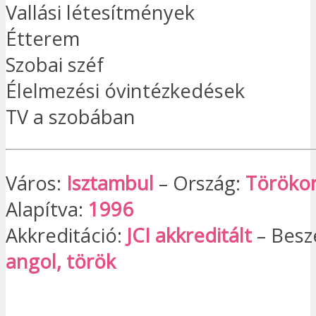
Vallási létesítmények
Étterem
Szobai széf
Élelmezési óvintézkedések
TV a szobában
Város:
Isztambul
– Ország:
Töröko
Alapítva:
1996
Akkreditáció:
JCI akkreditált
– Beszé
angol, török