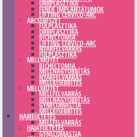
ORRPLASZTIKA
FENÉK IMPLANTÁTUMOK
LIFTING CERVICO-ARC
ARCSEBÉSZET
FÜLPLASZTIKA
ORRPLASZTIKA
BICHECTOMIA
LIFTING CERVICO-ARC
NYAKFELVARRÁS
FÜLPLASZTIKA
MELLMŰTÉT
BICHECTOMIA
MELLNAGYOBBÍTÁS
NYAKFELVARRÁS
MELLKISEBBÍTÉS
MELLMŰTÉT
MELLFELVARRÁS
MELLNAGYOBBÍTÁS
GYNECOMASTIA
MELLKISEBBÍTÉS
HAJBEÜLTETÉS
MELLFELVARRÁS
HAJÁTÜLTETÉS
GYNECOMASTIA