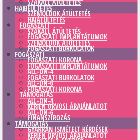
SZAKÁLL ÁTÜLTETÉS
HAJBEÜLTETÉS
SZEMÖLDÖK ÁTÜLTETÉS
HAJÁTÜLTETÉS
FOGÁSZATI
SZAKÁLL ÁTÜLTETÉS
FOGÁSZATI IMPLANTÁTUMOK
SZEMÖLDÖK ÁTÜLTETÉS
FOGÁSZATI BURKOLATOK
FOGÁSZATI
FOGÁSZATI KORONA
FOGÁSZATI IMPLANTÁTUMOK
ALL-ON-4
FOGÁSZATI BURKOLATOK
ALL-ON-6
FOGÁSZATI KORONA
TÁMOGATÁS
ALL-ON-4
KÉRJEN ORVOSI ÁRAJÁNLATOT
ALL-ON-6
FINANSZÍROZÁS
TÁMOGATÁS
GYAKRAN ISMÉTELT KÉRDÉSEK
KÉRJEN ORVOSI ÁRAJÁNLATOT