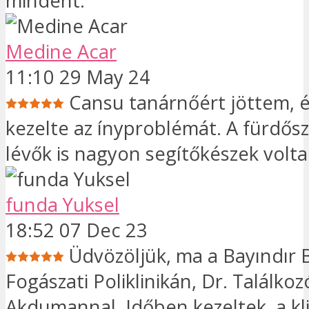
mindent.
Medine Acar
11:10 29 May 24
Cansu tanárnőért jöttem, é
kezelte az ínyproblémát. A fürdő
lévők is nagyon segítőkészek volta
funda Yuksel
18:52 07 Dec 23
Üdvözöljük, ma a Bayındır 
Fogászati ​​Poliklinikán, Dr. Találk
Akdumannal. Időben kezeltek, a kl