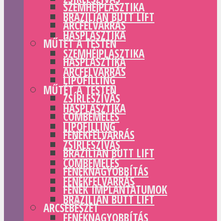
SZEMHÉJPLASZTIKA
BRAZILIAN BUTT LIFT
ARCFELVARRÁS
HASPLASZTIKA
MŰTÉT A TESTEN
SZEMHÉJPLASZTIKA
HASPLASZTIKA
ARCFELVARRÁS
LIPOFILLING
MŰTÉT A TESTEN
ZSÍRLESZÍVÁS
HASPLASZTIKA
COMBEMELÉS
LIPOFILLING
FENÉKFELVARRÁS
ZSÍRLESZÍVÁS
BRAZILIAN BUTT LIFT
COMBEMELÉS
FENÉKNAGYOBBÍTÁS
FENÉKFELVARRÁS
FENÉK IMPLANTÁTUMOK
BRAZILIAN BUTT LIFT
ARCSEBÉSZET
FENÉKNAGYOBBÍTÁS