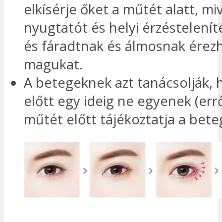
elkísérje őket a műtét alatt, mi
nyugtatót és helyi érzéstelenít
és fáradtnak és álmosnak érezh
magukat.
A betegeknek azt tanácsolják, 
előtt egy ideig ne egyenek (err
műtét előtt tájékoztatja a bete