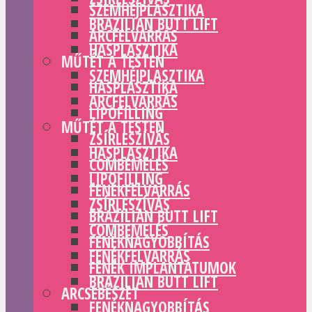
SZEMHÉJPLASZTIKA
BRAZILIAN BUTT LIFT
ARCFELVARRÁS
HASPLASZTIKA
MŰTÉT A TESTEN
SZEMHÉJPLASZTIKA
HASPLASZTIKA
ARCFELVARRÁS
LIPOFILLING
MŰTÉT A TESTEN
ZSÍRLESZÍVÁS
HASPLASZTIKA
COMBEMELÉS
LIPOFILLING
FENÉKFELVARRÁS
ZSÍRLESZÍVÁS
BRAZILIAN BUTT LIFT
COMBEMELÉS
FENÉKNAGYOBBÍTÁS
FENÉKFELVARRÁS
FENÉK IMPLANTÁTUMOK
BRAZILIAN BUTT LIFT
ARCSEBÉSZET
FENÉKNAGYOBBÍTÁS