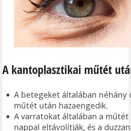
A kantoplasztikai műtét ut
A betegeket általában néhány 
műtét után hazaengedik.
A varratokat általában a műtét
nappal eltávolítják, és a duzza