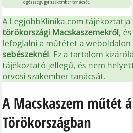
egészségügyi szakember tanácsát.
A LegjobbKlinika.com tájékoztatja
törökországi Macskaszemekről
, és
lefoglalni a műtétet a
weboldalon
sebészeknél
. Ez a tartalom kizáról
tájékoztató jellegű, és nem helyett
orvosi szakember tanácsát.
A Macskaszem műtét á
Törökországban