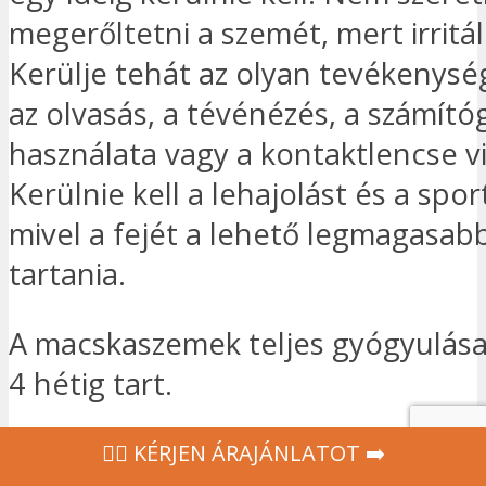
megerőltetni a szemét, mert irritá
Kerülje tehát az olyan tevékenysé
az olvasás, a tévénézés, a számít
használata vagy a kontaktlencse vi
Kerülnie kell a lehajolást és a sport
mivel a fejét a lehető legmagasabb
tartania.
A macskaszemek teljes gyógyulása 
4 hétig tart.
‍👩‍⚕ KÉRJEN ÁRAJÁNLATOT ➡️
Vegye igénybe az INGYENES é