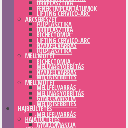
ORRPLASZTIKA
FENÉK IMPLANTÁTUMOK
LIFTING CERVICO-ARC
ARCSEBÉSZET
FÜLPLASZTIKA
ORRPLASZTIKA
BICHECTOMIA
LIFTING CERVICO-ARC
NYAKFELVARRÁS
FÜLPLASZTIKA
MELLMŰTÉT
BICHECTOMIA
MELLNAGYOBBÍTÁS
NYAKFELVARRÁS
MELLKISEBBÍTÉS
MELLMŰTÉT
MELLFELVARRÁS
MELLNAGYOBBÍTÁS
GYNECOMASTIA
MELLKISEBBÍTÉS
HAJBEÜLTETÉS
MELLFELVARRÁS
HAJÁTÜLTETÉS
GYNECOMASTIA