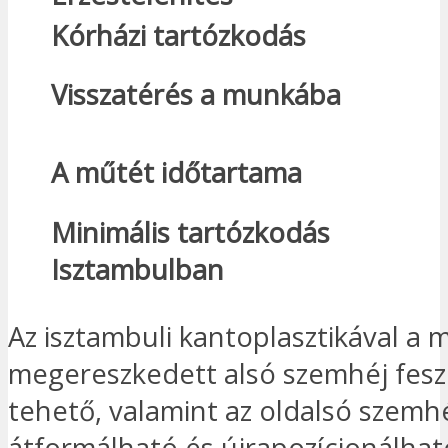
Kórházi tartózkodás
Visszatérés a munkába
A műtét időtartama
Minimális tartózkodás
Isztambulban
Az isztambuli kantoplasztikával a m
megereszkedett alsó szemhéj fes
tehető, valamint az oldalsó szemh
átformálható és újrapozícionálható