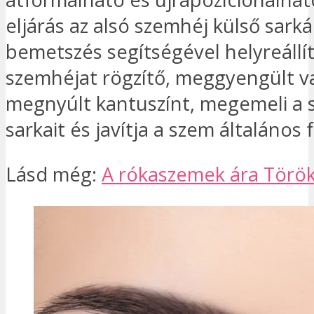
eljárás az alsó szemhéj külső sark
bemetszés segítségével helyreállít
szemhéjat rögzítő, meggyengült v
megnyúlt kantuszínt, megemeli a 
sarkait és javítja a szem általános 
Lásd még:
A rókaszemek ára Törö