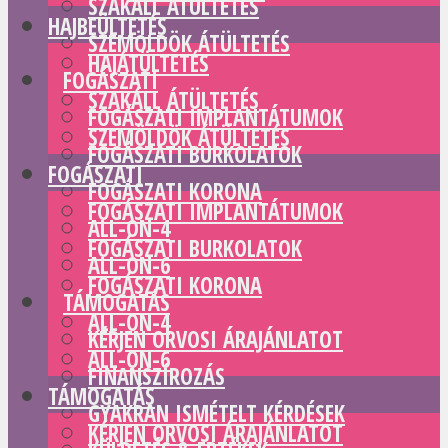
SZAKÁLL ÁTÜLTETÉS
HAJBEÜLTETÉS
SZEMÖLDÖK ÁTÜLTETÉS
HAJÁTÜLTETÉS
FOGÁSZATI
SZAKÁLL ÁTÜLTETÉS
FOGÁSZATI IMPLANTÁTUMOK
SZEMÖLDÖK ÁTÜLTETÉS
FOGÁSZATI BURKOLATOK
FOGÁSZATI
FOGÁSZATI KORONA
FOGÁSZATI IMPLANTÁTUMOK
ALL-ON-4
FOGÁSZATI BURKOLATOK
ALL-ON-6
FOGÁSZATI KORONA
TÁMOGATÁS
ALL-ON-4
KÉRJEN ORVOSI ÁRAJÁNLATOT
ALL-ON-6
FINANSZÍROZÁS
TÁMOGATÁS
GYAKRAN ISMÉTELT KÉRDÉSEK
KÉRJEN ORVOSI ÁRAJÁNLATOT