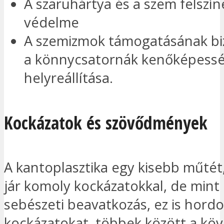
A szaruhártya és a szem felszí
védelme
A szemizmok támogatásának biz
a könnycsatornák kenőképess
helyreállítása.
Kockázatok és szövődmények
A kantoplasztika egy kisebb műté
jár komoly kockázatokkal, de min
sebészeti beavatkozás, ez is hord
kockázatokat, többek között a köv