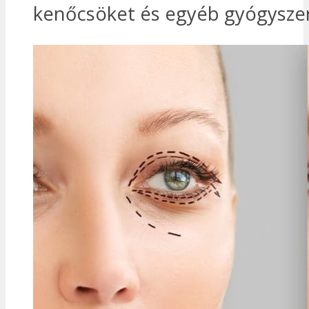
kenőcsöket és egyéb gyógysze