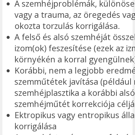
A szemhéjproblémák, különösen
vagy a trauma, az öregedés va
okozta torzulás korrigálása.
A felső és alsó szemhéját össz
izom(ok) feszesítése (ezek az i
környékén a korral gyengülnek)
Korábbi, nem a legjobb eredm
szemműtétek javítása (például 
szemhéjplasztika a korábbi alsó
szemhéjműtét korrekciója céljá
Ektropikus vagy entropikus áll
korrigálása