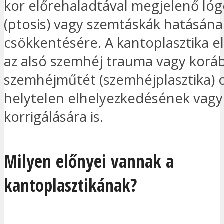
kor előrehaladtával megjelenő ló
(ptosis) vagy szemtáskák hatásána
csökkentésére. A kantoplasztika 
az alsó szemhéj trauma vagy korá
szemhéjműtét (szemhéjplasztika) 
helytelen elhelyezkedésének vagy
korrigálására is.
Milyen előnyei vannak a
kantoplasztikának?