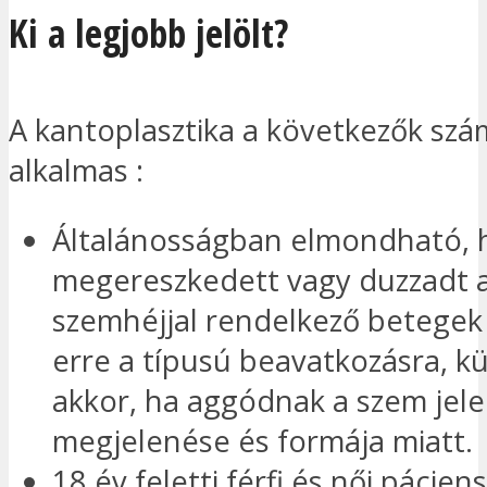
Ki a legjobb jelölt
?
A kantoplasztika a következők szá
alkalmas :
Általánosságban elmondható, h
megereszkedett vagy duzzadt 
szemhéjjal rendelkező betegek j
erre a típusú beavatkozásra, k
akkor, ha aggódnak a szem jele
megjelenése és formája miatt.
18 év feletti férfi és női pácien