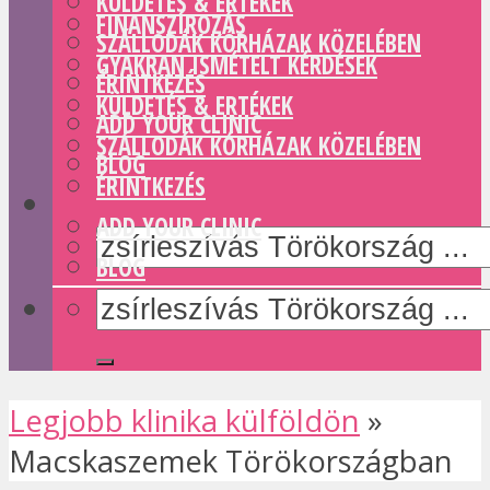
KÜLDETÉS & ERTÉKEK
FINANSZÍROZÁS
SZÁLLODÁK KÓRHÁZAK KÖZELÉBEN
GYAKRAN ISMÉTELT KÉRDÉSEK
ÉRINTKEZÉS
KÜLDETÉS & ERTÉKEK
ADD YOUR CLINIC
SZÁLLODÁK KÓRHÁZAK KÖZELÉBEN
BLOG
ÉRINTKEZÉS
ADD YOUR CLINIC
BLOG
Legjobb klinika külföldön
»
Macskaszemek Törökországban