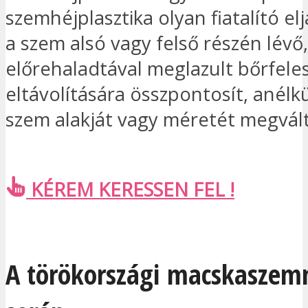
szemhéjplasztika olyan fiatalító el
a szem alsó vagy felső részén lévő,
előrehaladtával meglazult bőrfele
eltávolítására összpontosít, anélkü
szem alakját vagy méretét megvál
KÉREM KERESSEN FEL !
A törökországi macskaszem