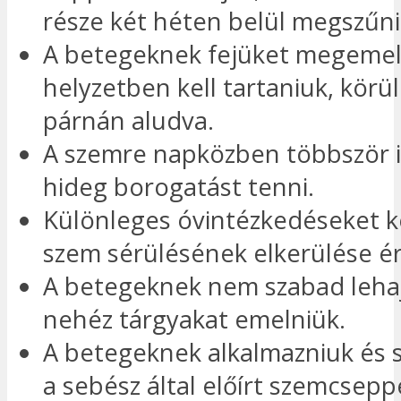
része két héten belül megszűni
A betegeknek fejüket megemel
helyzetben kell tartaniuk, körül
párnán aludva.
A szemre napközben többször i
hideg borogatást tenni.
Különleges óvintézkedéseket ke
szem sérülésének elkerülése é
A betegeknek nem szabad lehaj
nehéz tárgyakat emelniük.
A betegeknek alkalmazniuk és s
a sebész által előírt szemcsepp