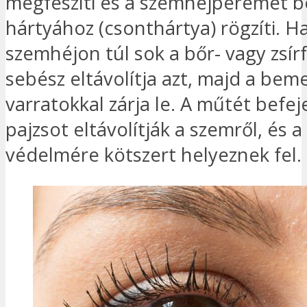
megfeszíti és a szemhéjperemet b
hártyához (csonthártya) rögzíti. Ha
szemhéjon túl sok a bőr- vagy zsírf
sebész eltávolítja azt, majd a bem
varratokkal zárja le. A műtét befe
pajzsot eltávolítják a szemről, és 
védelmére kötszert helyeznek fel.