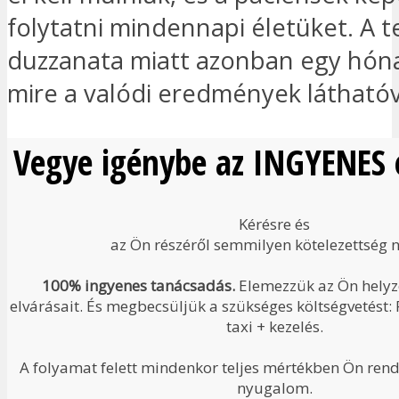
folytatni mindennapi életüket. A t
duzzanata miatt azonban egy hóna
mire a valódi eredmények láthatóv
Vegye igénybe az INGYENES é
Kérésre és
az Ön részéről semmilyen kötelezettség n
100% ingyenes tanácsadás.
Elemezzük az Ön helyze
elvárásait. És megbecsüljük a szükséges költségvetést: 
taxi + kezelés.
A folyamat felett mindenkor teljes mértékben Ön rendel
nyugalom.