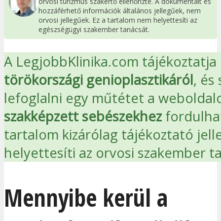
orvosi turizmus szakértő ellenőrizte. A dokumentált és
hozzáférhető információk általános jellegűek, nem
orvosi jellegűek. Ez a tartalom nem helyettesíti az
egészségügyi szakember tanácsát.
A LegjobbKlinika.com tájékoztatja
törökországi genioplasztikáról
, és
lefoglalni egy műtétet a
weboldalo
szakképzett sebészekhez
fordulhat
tartalom kizárólag tájékoztató jel
helyettesíti az orvosi szakember t
Mennyibe kerül a