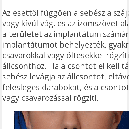
Az esettől függően a sebész a száj
vagy kívül vág, és az izomszövet ala
a területet az implantátum számár
implantátumot behelyezték, gyak
csavarokkal vagy öltésekkel rögzíti
állcsonthoz. Ha a csontot el kell tá
sebész levágja az állcsontot, eltávo
felesleges darabokat, és a csonto
vagy csavarozással rögzíti.