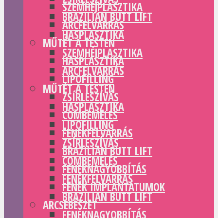
SZEMHÉJPLASZTIKA
BRAZILIAN BUTT LIFT
ARCFELVARRÁS
HASPLASZTIKA
MŰTÉT A TESTEN
SZEMHÉJPLASZTIKA
HASPLASZTIKA
ARCFELVARRÁS
LIPOFILLING
MŰTÉT A TESTEN
ZSÍRLESZÍVÁS
HASPLASZTIKA
COMBEMELÉS
LIPOFILLING
FENÉKFELVARRÁS
ZSÍRLESZÍVÁS
BRAZILIAN BUTT LIFT
COMBEMELÉS
FENÉKNAGYOBBÍTÁS
FENÉKFELVARRÁS
FENÉK IMPLANTÁTUMOK
BRAZILIAN BUTT LIFT
ARCSEBÉSZET
FENÉKNAGYOBBÍTÁS