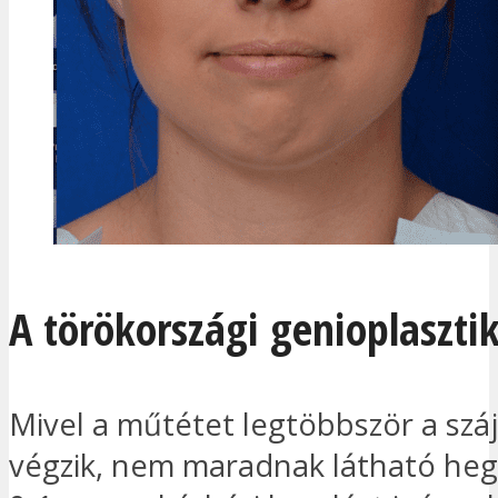
A törökországi genioplaszti
Mivel a műtétet legtöbbször a sz
végzik, nem maradnak látható heg