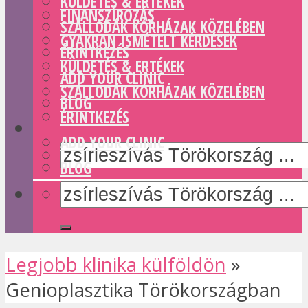
KÜLDETÉS & ERTÉKEK
FINANSZÍROZÁS
SZÁLLODÁK KÓRHÁZAK KÖZELÉBEN
GYAKRAN ISMÉTELT KÉRDÉSEK
ÉRINTKEZÉS
KÜLDETÉS & ERTÉKEK
ADD YOUR CLINIC
SZÁLLODÁK KÓRHÁZAK KÖZELÉBEN
BLOG
ÉRINTKEZÉS
ADD YOUR CLINIC
BLOG
Legjobb klinika külföldön
»
Genioplasztika Törökországban