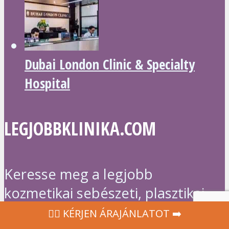
Dubai London Clinic & Specialty
Hospital
LEGJOBBKLINIKA.COM
Keresse meg a legjobb
kozmetikai sebészeti, plasztikai
sebészeti, fogászati,
‍👩‍⚕ KÉRJEN ÁRAJÁNLATOT ➡️