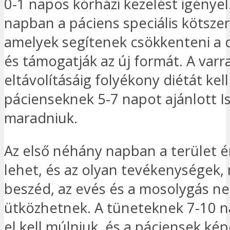
0-1 napos kórházi kezelést igényel.
napban a páciens speciális kötsze
amelyek segítenek csökkenteni a 
és támogatják az új formát. A varr
eltávolításáig folyékony diétát kell
pácienseknek 5-7 napot ajánlott 
maradniuk.
Az első néhány napban a terület 
lehet, és az olyan tevékenységek, 
beszéd, az evés és a mosolygás 
ütközhetnek. A tüneteknek 7-10 n
el kell múlniuk, és a páciensek ké