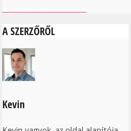
🎁 INGYENES KONZULTÁCIÓ 🎁
A SZERZŐRŐL
Kevin
Kevin vagyok, az oldal alapítója.