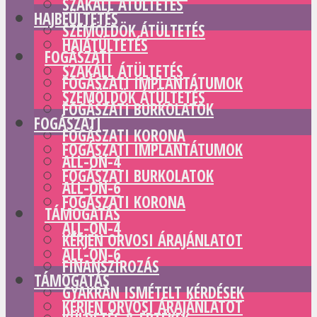
SZAKÁLL ÁTÜLTETÉS
HAJBEÜLTETÉS
SZEMÖLDÖK ÁTÜLTETÉS
HAJÁTÜLTETÉS
FOGÁSZATI
SZAKÁLL ÁTÜLTETÉS
FOGÁSZATI IMPLANTÁTUMOK
SZEMÖLDÖK ÁTÜLTETÉS
FOGÁSZATI BURKOLATOK
FOGÁSZATI
FOGÁSZATI KORONA
FOGÁSZATI IMPLANTÁTUMOK
ALL-ON-4
FOGÁSZATI BURKOLATOK
ALL-ON-6
FOGÁSZATI KORONA
TÁMOGATÁS
ALL-ON-4
KÉRJEN ORVOSI ÁRAJÁNLATOT
ALL-ON-6
FINANSZÍROZÁS
TÁMOGATÁS
GYAKRAN ISMÉTELT KÉRDÉSEK
KÉRJEN ORVOSI ÁRAJÁNLATOT