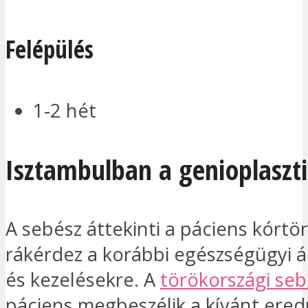
Felépülés
1-2 hét
Isztambulban a genioplaszti
A sebész áttekinti a páciens kórtö
rákérdez a korábbi egészségügyi á
és kezelésekre. A
törökországi seb
páciens megbeszélik a kívánt ere