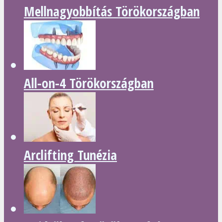
Mellnagyobbítás Törökországban
All-on-4 Törökországban
Arclifting Tunézia