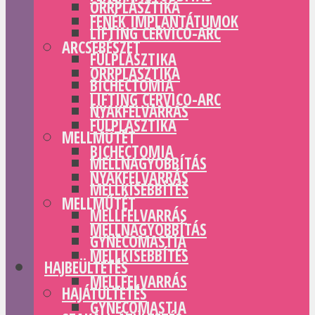
ORRPLASZTIKA
FENÉK IMPLANTÁTUMOK
LIFTING CERVICO-ARC
ARCSEBÉSZET
FÜLPLASZTIKA
ORRPLASZTIKA
BICHECTOMIA
LIFTING CERVICO-ARC
NYAKFELVARRÁS
FÜLPLASZTIKA
MELLMŰTÉT
BICHECTOMIA
MELLNAGYOBBÍTÁS
NYAKFELVARRÁS
MELLKISEBBÍTÉS
MELLMŰTÉT
MELLFELVARRÁS
MELLNAGYOBBÍTÁS
GYNECOMASTIA
MELLKISEBBÍTÉS
HAJBEÜLTETÉS
MELLFELVARRÁS
HAJÁTÜLTETÉS
GYNECOMASTIA