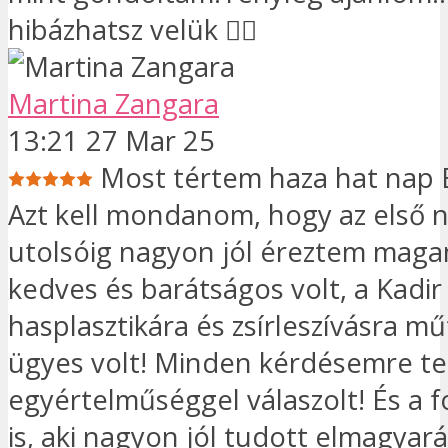
hibázhatsz velük 👍🏼
Martina Zangara
13:21 27 Mar 25
Most tértem haza hat nap 
Azt kell mondanom, hogy az első n
utolsóig nagyon jól éreztem maga
kedves és barátságos volt, a Kadir 
hasplasztikára és zsírleszívásra m
ügyes volt! Minden kérdésemre te
egyértelműséggel válaszolt! És a f
is, aki nagyon jól tudott elmagyará