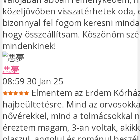
közeljövőben visszatérhetek oda,
bizonnyal fel fogom keresni minda
hogy összeállítsam. Köszönöm sz
mindenkinek!
悪夢
08:59 30 Jan 25
Elmentem az Erdem Kórhá
hajbeültetésre. Mind az orvosokka
nővérekkel, mind a tolmácsokkal n
éreztem magam, 3-an voltak, akik
olaszul, angolul és románul beszél