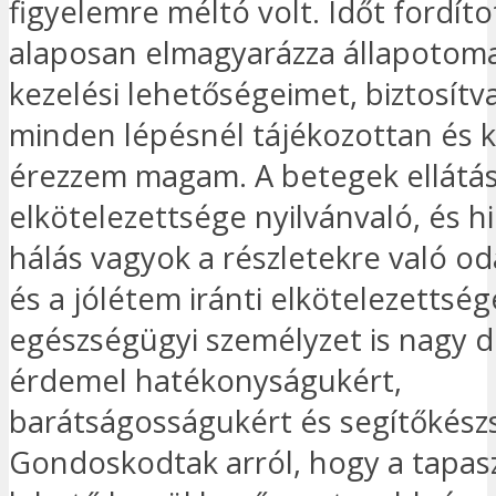
figyelemre méltó volt. Időt fordíto
alaposan elmagyarázza állapotoma
kezelési lehetőségeimet, biztosítv
minden lépésnél tájékozottan és
érezzem magam. A betegek ellátása
elkötelezettsége nyilvánvaló, és h
hálás vagyok a részletekre való od
és a jólétem iránti elkötelezettség
egészségügyi személyzet is nagy d
érdemel hatékonyságukért,
barátságosságukért és segítőkész
Gondoskodtak arról, hogy a tapas