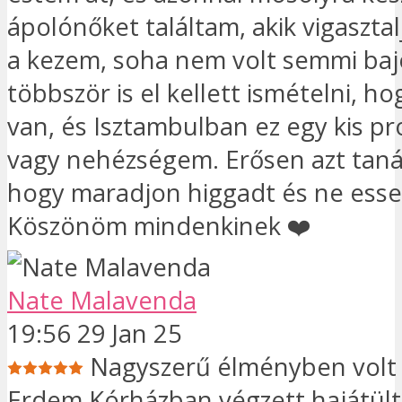
ápolónőket találtam, akik vigasztal
a kezem, soha nem volt semmi ba
többször is el kellett ismételni, ho
van, és Isztambulban ez egy kis pr
vagy nehézségem. Erősen azt tan
hogy maradjon higgadt és ne esse
Köszönöm mindenkinek ❤️
Nate Malavenda
19:56 29 Jan 25
Nagyszerű élményben volt
Erdem Kórházban végzett hajátül