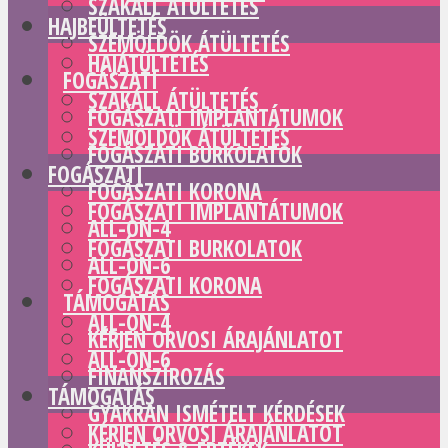
SZAKÁLL ÁTÜLTETÉS
HAJBEÜLTETÉS
SZEMÖLDÖK ÁTÜLTETÉS
HAJÁTÜLTETÉS
FOGÁSZATI
SZAKÁLL ÁTÜLTETÉS
FOGÁSZATI IMPLANTÁTUMOK
SZEMÖLDÖK ÁTÜLTETÉS
FOGÁSZATI BURKOLATOK
FOGÁSZATI
FOGÁSZATI KORONA
FOGÁSZATI IMPLANTÁTUMOK
ALL-ON-4
FOGÁSZATI BURKOLATOK
ALL-ON-6
FOGÁSZATI KORONA
TÁMOGATÁS
ALL-ON-4
KÉRJEN ORVOSI ÁRAJÁNLATOT
ALL-ON-6
FINANSZÍROZÁS
TÁMOGATÁS
GYAKRAN ISMÉTELT KÉRDÉSEK
KÉRJEN ORVOSI ÁRAJÁNLATOT