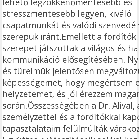
lehető legzökkenőmentesebb és
stresszmentesebb legyen, kiváló
csapatmunkát és valódi szenvedél
szerepük iránt.Emellett a fordítók
szerepet játszottak a világos és h
kommunikáció elősegítésében. Ny
és türelmük jelentősen megváltozt
képességemet, hogy megértsem e
helyzetemet, és jól érezzem maga
során.Összességében a Dr. Alival, 
személyzettel és a fordítókkal kap
tapasztalataim felülmúlták várako