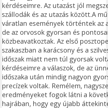
kérdéseimre. Az utazást jól megsz
szállodák és az utazás között.A m
váratlan események történtek az a
de az orvosok gyorsan és pontos
közbeavatkoztak. Az első posztope
szakaszban a karácsony és a szilve
időszak miatt nem túl gyorsak volt
kérdéseimre a válaszok, de az ün
időszaka után mindig nagyon gyor
precízek voltak. Remélem, nagysz
eredményeket fogok látni a követ
hajrában, hogy egy újabb áttekint