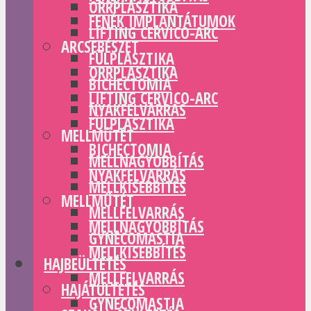
ORRPLASZTIKA
FENÉK IMPLANTÁTUMOK
LIFTING CERVICO-ARC
ARCSEBÉSZET
FÜLPLASZTIKA
ORRPLASZTIKA
BICHECTOMIA
LIFTING CERVICO-ARC
NYAKFELVARRÁS
FÜLPLASZTIKA
MELLMŰTÉT
BICHECTOMIA
MELLNAGYOBBÍTÁS
NYAKFELVARRÁS
MELLKISEBBÍTÉS
MELLMŰTÉT
MELLFELVARRÁS
MELLNAGYOBBÍTÁS
GYNECOMASTIA
MELLKISEBBÍTÉS
HAJBEÜLTETÉS
MELLFELVARRÁS
HAJÁTÜLTETÉS
GYNECOMASTIA