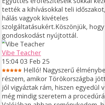
Együttes erőfeszítéseik sokkal ke
tették a kihívásokkal teli időszako
hálás vagyok kivételes
szolgáltatásukért.Köszönjük, hogy 
gondoskodást nyújtottál.
Vibe Teacher
15:04 03 Feb 25
Helló! Nagyszerű élménybe
részem, amikor Törökországba jö
jól vigyáztak rám, hiszen egyedül 
még mindig szeretem a procedúrá
Valójában abban reménykedem, h