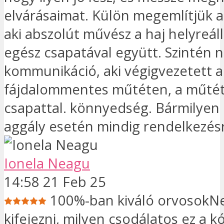
elvárásaimat. Külön megemlítjük a
aki abszolút művész a haj helyreáll
egész csapatával együtt. Szintén 
kommunikáció, aki végigvezetett a
fájdalommentes műtéten, a műtét 
csapattal. könnyedség. Bármilyen
aggály esetén mindig rendelkezés
Ionela Neagu
14:58 21 Feb 25
100%-ban kiváló orvosok
kifejezni, milyen csodálatos ez a k