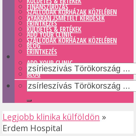
KÜLDETÉS & ERTÉKEK
FINANSZÍROZÁS
SZÁLLODÁK KÓRHÁZAK KÖZELÉBEN
GYAKRAN ISMÉTELT KÉRDÉSEK
ÉRINTKEZÉS
KÜLDETÉS & ERTÉKEK
ADD YOUR CLINIC
SZÁLLODÁK KÓRHÁZAK KÖZELÉBEN
BLOG
ÉRINTKEZÉS
ADD YOUR CLINIC
BLOG
Legjobb klinika külföldön
»
Erdem Hospital