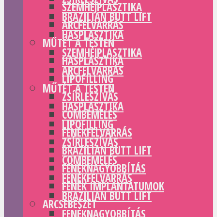
SZEMHÉJPLASZTIKA
BRAZILIAN BUTT LIFT
ARCFELVARRÁS
HASPLASZTIKA
MŰTÉT A TESTEN
SZEMHÉJPLASZTIKA
HASPLASZTIKA
ARCFELVARRÁS
LIPOFILLING
MŰTÉT A TESTEN
ZSÍRLESZÍVÁS
HASPLASZTIKA
COMBEMELÉS
LIPOFILLING
FENÉKFELVARRÁS
ZSÍRLESZÍVÁS
BRAZILIAN BUTT LIFT
COMBEMELÉS
FENÉKNAGYOBBÍTÁS
FENÉKFELVARRÁS
FENÉK IMPLANTÁTUMOK
BRAZILIAN BUTT LIFT
ARCSEBÉSZET
FENÉKNAGYOBBÍTÁS