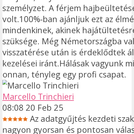
személyzet. A férjem hajbeültetés
volt.100%-ban ajánljuk ezt az élm
mindenkinek, akinek hajátültetésr
szüksége. Még Németországba va
visszatérése után is érdeklődtek á
kezelései iránt.Hálásak vagyunk 
onnan, tényleg egy profi csapat.
Marcello Trinchieri
08:08 20 Feb 25
Az adatgyűjtés kezdeti sza
nagyon gyorsan és pontosan válas