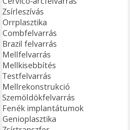
Cervico-arcfelvarrás
Zsírleszívás
Orrplasztika
Combfelvarrás
Brazil felvarrás
Mellfelvarrás
Mellkisebbítés
Testfelvarrás
Mellrekonstrukció
Szemöldökfelvarrás
Fenék implantátumok
Genioplasztika
Zsírtranszfer