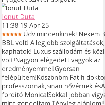
Ionut Duta
11:38 19 Apr 25
Üdv mindenkinek! Nekem 3
BBL volt! A legjobb szolgáltatások
kaphatok! Luxus szállodám és kö
volt!Nagyon elégedett vagyok az
eredményemmel!Gyorsan
felépültem!Köszönöm Fatih dokto
professzornak,Sinan nővérnek ésA
fordító Monica!Sokkal jobban vigy
mint gondoltam!Tényleg ajánlom!