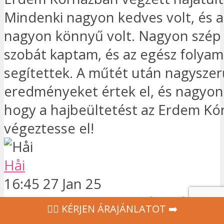
Mindenki nagyon kedves volt, és 
nagyon könnyű volt. Nagyon szép 
szobát kaptam, és az egész folyam
segítettek. A műtét után nagyszer
eredményeket értek el, és nagyon
hogy a hajbeültetést az Erdem K
végeztesse el!
Håi
16:45 27 Jan 25
Több mint egy év után is cs
‍👩‍⚕ KÉRJEN ÁRAJÁNLATOT ➡️
dolgokról lehet beszámolni. Semm