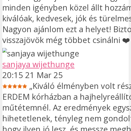
minden igényben közel állt hozzá
kiválóak, kedvesek, jók és türelme
Nagyon ajánlom ezt a helyet! Bizt
visszajövök még többet csinálni ❤️
sanjaya wijethunge
20:15 21 Mar 25
„Kiváló élményben volt rés
ERDEM kórházban a hajhelyreállít
műtétemnél. Az eredmények egys
hihetetlenek, tényleg nem gondol
hogy ilyen jó lesz, és messze megh