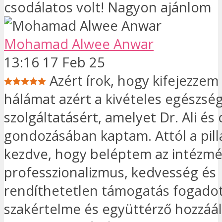
csodálatos volt! Nagyon ajánlom
Mohamad Alwee Anwar
13:16 17 Feb 25
Azért írok, hogy kifejezzem 
hálámat azért a kivételes egészsé
szolgáltatásért, amelyet Dr. Ali és
gondozásában kaptam. Attól a pill
kezdve, hogy beléptem az intézm
professzionalizmus, kedvesség és
rendíthetetlen támogatás fogadott
szakértelme és együttérző hozzáál