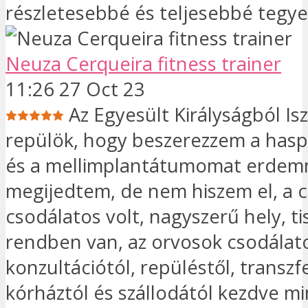
részletesebbé és teljesebbé tegy
Neuza Cerqueira fitness trainer
11:26 27 Oct 23
Az Egyesült Királyságból I
repülök, hogy beszerezzem a hasp
és a mellimplantátumomat erdem
megijedtem, de nem hiszem el, a 
csodálatos volt, nagyszerű hely, tis
rendben van, az orvosok csodálat
konzultációtól, repüléstől, transzfe
kórháztól és szállodától kezdve m