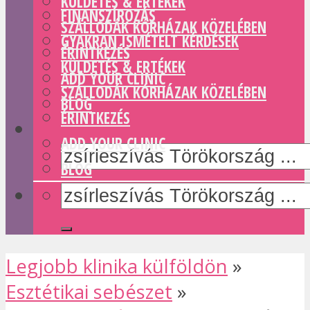
KÜLDETÉS & ERTÉKEK
FINANSZÍROZÁS
SZÁLLODÁK KÓRHÁZAK KÖZELÉBEN
GYAKRAN ISMÉTELT KÉRDÉSEK
ÉRINTKEZÉS
KÜLDETÉS & ERTÉKEK
ADD YOUR CLINIC
SZÁLLODÁK KÓRHÁZAK KÖZELÉBEN
BLOG
ÉRINTKEZÉS
ADD YOUR CLINIC
BLOG
Legjobb klinika külföldön
»
Esztétikai sebészet
»