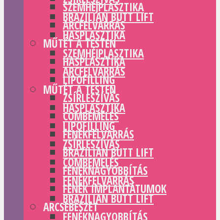
SZEMHÉJPLASZTIKA
BRAZILIAN BUTT LIFT
ARCFELVARRÁS
HASPLASZTIKA
MŰTÉT A TESTEN
SZEMHÉJPLASZTIKA
HASPLASZTIKA
ARCFELVARRÁS
LIPOFILLING
MŰTÉT A TESTEN
ZSÍRLESZÍVÁS
HASPLASZTIKA
COMBEMELÉS
LIPOFILLING
FENÉKFELVARRÁS
ZSÍRLESZÍVÁS
BRAZILIAN BUTT LIFT
COMBEMELÉS
FENÉKNAGYOBBÍTÁS
FENÉKFELVARRÁS
FENÉK IMPLANTÁTUMOK
BRAZILIAN BUTT LIFT
ARCSEBÉSZET
FENÉKNAGYOBBÍTÁS