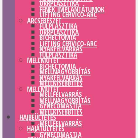
ORRPLASZTIKA
FENÉK IMPLANTÁTUMOK
LIFTING CERVICO-ARC
ARCSEBÉSZET
FÜLPLASZTIKA
ORRPLASZTIKA
BICHECTOMIA
LIFTING CERVICO-ARC
NYAKFELVARRÁS
FÜLPLASZTIKA
MELLMŰTÉT
BICHECTOMIA
MELLNAGYOBBÍTÁS
NYAKFELVARRÁS
MELLKISEBBÍTÉS
MELLMŰTÉT
MELLFELVARRÁS
MELLNAGYOBBÍTÁS
GYNECOMASTIA
MELLKISEBBÍTÉS
HAJBEÜLTETÉS
MELLFELVARRÁS
HAJÁTÜLTETÉS
GYNECOMASTIA