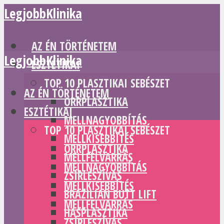
LegjobbKlinika
AZ ÉN TÖRTÉNETEM
LegjobbKlinika
ESZTÉTIKAI
TOP 10 PLASZTIKAI SEBÉSZET
AZ ÉN TÖRTÉNETEM
ORRPLASZTIKA
ESZTÉTIKAI
MELLNAGYOBBÍTÁS
TOP 10 PLASZTIKAI SEBÉSZET
MELLKISEBBÍTÉS
ORRPLASZTIKA
MELLFELVARRÁS
MELLNAGYOBBÍTÁS
ZSÍRLESZÍVÁS
MELLKISEBBÍTÉS
BRAZILIAN BUTT LIFT
MELLFELVARRÁS
HASPLASZTIKA
ZSÍRLESZÍVÁS