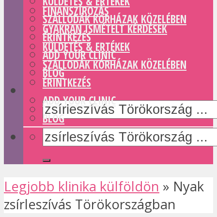
KÜLDETÉS & ERTÉKEK
FINANSZÍROZÁS
SZÁLLODÁK KÓRHÁZAK KÖZELÉBEN
GYAKRAN ISMÉTELT KÉRDÉSEK
ÉRINTKEZÉS
KÜLDETÉS & ERTÉKEK
ADD YOUR CLINIC
SZÁLLODÁK KÓRHÁZAK KÖZELÉBEN
BLOG
ÉRINTKEZÉS
ADD YOUR CLINIC
BLOG
Legjobb klinika külföldön
»
Nyak
zsírleszívás Törökországban