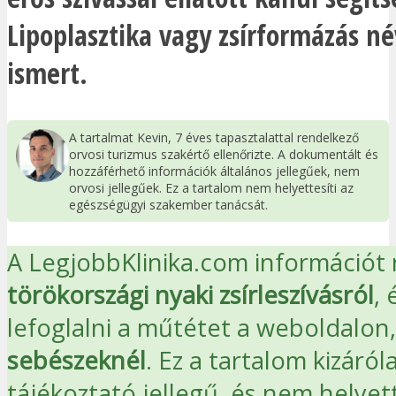
Lipoplasztika vagy zsírformázás né
ismert.
A tartalmat Kevin, 7 éves tapasztalattal rendelkező
orvosi turizmus szakértő ellenőrizte. A dokumentált és
hozzáférhető információk általános jellegűek, nem
orvosi jellegűek. Ez a tartalom nem helyettesíti az
egészségügyi szakember tanácsát.
A LegjobbKlinika.com információt 
törökországi nyaki zsírleszívásról
, 
lefoglalni a műtétet a
weboldalon,
sebészeknél
. Ez a tartalom kizáról
tájékoztató jellegű, és nem helyett