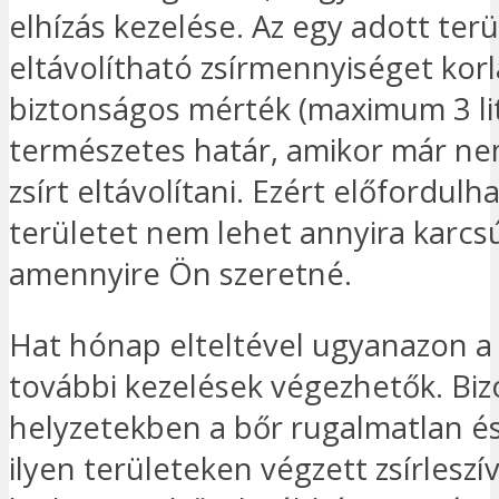
elhízás kezelése. Az egy adott terü
eltávolítható zsírmennyiséget korl
biztonságos mérték (maximum 3 lit
természetes határ, amikor már ne
zsírt eltávolítani. Ezért előfordulh
területet nem lehet annyira karcsú
amennyire Ön szeretné.
Hat hónap elteltével ugyanazon a
további kezelések végezhetők. Bi
helyzetekben a bőr rugalmatlan és 
ilyen területeken végzett zsírleszí