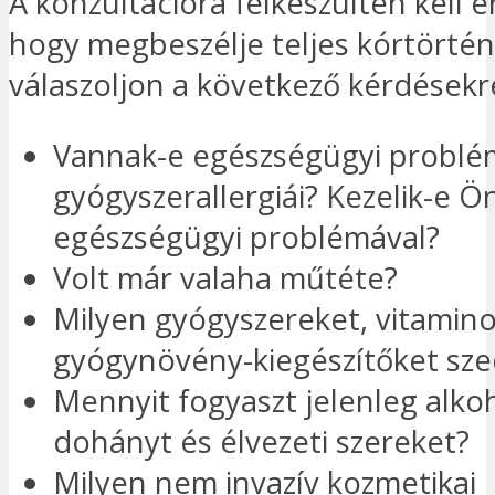
A konzultációra felkészülten kell é
hogy megbeszélje teljes kórtörtén
válaszoljon a következő kérdésekr
Vannak-e egészségügyi problé
gyógyszerallergiái? Kezelik-e Ö
egészségügyi problémával?
Volt már valaha műtéte?
Milyen gyógyszereket, vitamino
gyógynövény-kiegészítőket sze
Mennyit fogyaszt jelenleg alkoh
dohányt és élvezeti szereket?
Milyen nem invazív kozmetikai