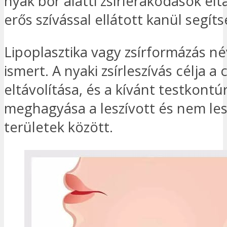
nyak bőr alatti zsírlerakódások elt
erős szívással ellátott kanül segít
Lipoplasztika vagy zsírformázás né
ismert. A nyaki zsírleszívás célja a c
eltávolítása, és a kívánt testkontú
meghagyása a leszívott és nem les
területek között.