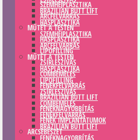
SZEMHÉJPLASZTIKA
BRAZILIAN BUTT LIFT
ARCFELVARRÁS
HASPLASZTIKA
MŰTÉT A TESTEN
SZEMHÉJPLASZTIKA
HASPLASZTIKA
ARCFELVARRÁS
LIPOFILLING
MŰTÉT A TESTEN
ZSÍRLESZÍVÁS
HASPLASZTIKA
COMBEMELÉS
LIPOFILLING
FENÉKFELVARRÁS
ZSÍRLESZÍVÁS
BRAZILIAN BUTT LIFT
COMBEMELÉS
FENÉKNAGYOBBÍTÁS
FENÉKFELVARRÁS
FENÉK IMPLANTÁTUMOK
BRAZILIAN BUTT LIFT
ARCSEBÉSZET
FENÉKNAGYOBBÍTÁS