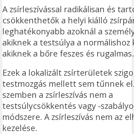
A zsírleszívással radikálisan és tar
csökkenthetők a helyi kiálló zsírpá
leghatékonyabb azoknál a személy
akiknek a testsúlya a normálishoz k
akiknek a bőre feszes és rugalmas.
Ezek a lokalizált zsírterületek szig
testmozgás mellett sem tűnnek el.
szemben a zsírleszívás nem a
testsúlycsökkentés vagy -szabályo
módszere. A zsírleszívás nem az el
kezelése.