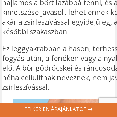
hajlamos a bőrt lazábbá tenni, és 
kimetszése javasolt lehet ennek ko
akár a zsírleszívással egyidejűleg, 
későbbi szakaszban.
Ez leggyakrabban a hason, terhes
fogyás után, a fenéken vagy a nya
elő. A bőr gödröcskéi és ráncosod
néha cellulitnak neveznek, nem ja
zsírleszívással.
‍👩‍⚕ KÉRJEN ÁRAJÁNLATOT ➡️