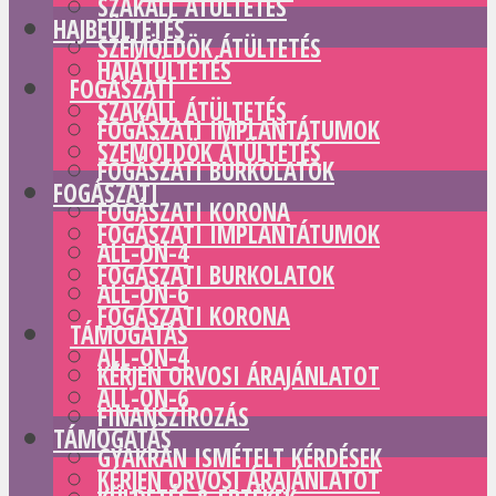
SZAKÁLL ÁTÜLTETÉS
HAJBEÜLTETÉS
SZEMÖLDÖK ÁTÜLTETÉS
HAJÁTÜLTETÉS
FOGÁSZATI
SZAKÁLL ÁTÜLTETÉS
FOGÁSZATI IMPLANTÁTUMOK
SZEMÖLDÖK ÁTÜLTETÉS
FOGÁSZATI BURKOLATOK
FOGÁSZATI
FOGÁSZATI KORONA
FOGÁSZATI IMPLANTÁTUMOK
ALL-ON-4
FOGÁSZATI BURKOLATOK
ALL-ON-6
FOGÁSZATI KORONA
TÁMOGATÁS
ALL-ON-4
KÉRJEN ORVOSI ÁRAJÁNLATOT
ALL-ON-6
FINANSZÍROZÁS
TÁMOGATÁS
GYAKRAN ISMÉTELT KÉRDÉSEK
KÉRJEN ORVOSI ÁRAJÁNLATOT