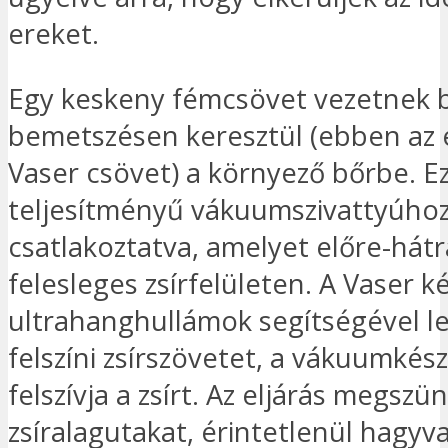
ereket.
Egy keskeny fémcsövet vezetnek b
bemetszésen keresztül (ebben az
Vaser csövet) a környező bőrbe. E
teljesítményű vákuumszivattyúho
csatlakoztatva, amelyet előre-hát
felesleges zsírfelületen. A Vaser k
ultrahanghullámok segítségével l
felszíni zsírszövetet, a vákuumkés
felszívja a zsírt. Az eljárás megszün
zsíralagutakat, érintetlenül hagyva