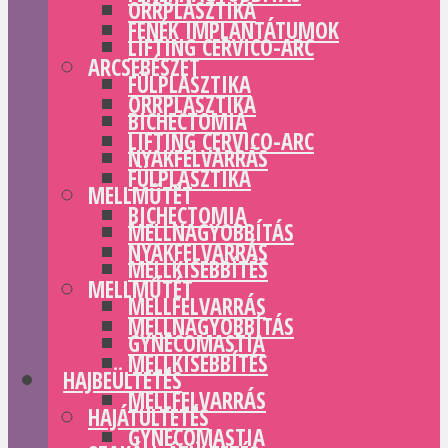
ORRPLASZTIKA
FENÉK IMPLANTÁTUMOK
LIFTING CERVICO-ARC
ARCSEBÉSZET
FÜLPLASZTIKA
ORRPLASZTIKA
BICHECTOMIA
LIFTING CERVICO-ARC
NYAKFELVARRÁS
FÜLPLASZTIKA
MELLMŰTÉT
BICHECTOMIA
MELLNAGYOBBÍTÁS
NYAKFELVARRÁS
MELLKISEBBÍTÉS
MELLMŰTÉT
MELLFELVARRÁS
MELLNAGYOBBÍTÁS
GYNECOMASTIA
MELLKISEBBÍTÉS
HAJBEÜLTETÉS
MELLFELVARRÁS
HAJÁTÜLTETÉS
GYNECOMASTIA