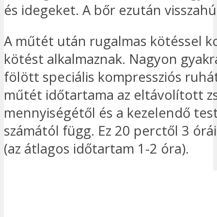
és idegeket. A bőr ezután visszahú
A műtét után rugalmas kötéssel k
kötést alkalmaznak. Nagyon gyakr
fölött speciális kompressziós ruhát
műtét időtartama az eltávolított zs
mennyiségétől és a kezelendő test
számától függ. Ez 20 perctől 3 órá
(az átlagos időtartam 1-2 óra).