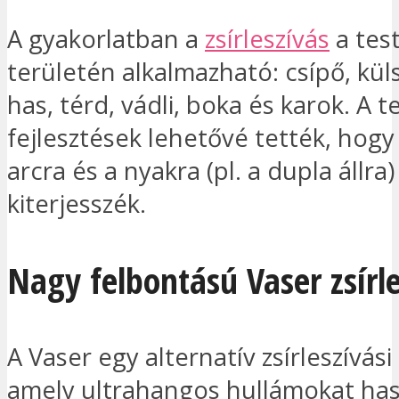
A gyakorlatban a
zsírleszívás
a tes
területén alkalmazható: csípő, kü
has, térd, vádli, boka és karok. A t
fejlesztések lehetővé tették, hogy
arcra és a nyakra (pl. a dupla állra) 
kiterjesszék.
Nagy felbontású Vaser zsírl
A Vaser egy alternatív zsírleszívási
amely ultrahangos hullámokat has