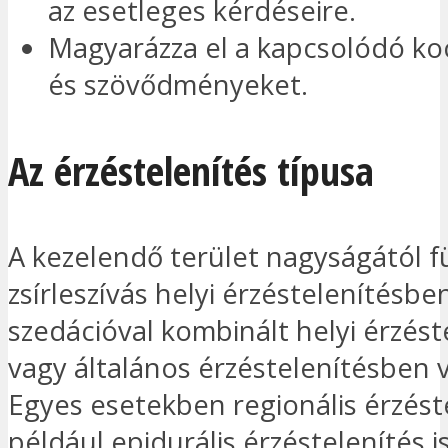
az esetleges kérdéseire.
Magyarázza el a kapcsolódó ko
és szövődményeket.
Az érzéstelenítés típusa
A kezelendő terület nagyságától 
zsírleszívás helyi érzéstelenítésbe
szedációval kombinált helyi érzés
vagy általános érzéstelenítésben 
Egyes esetekben regionális érzést
például epidurális érzéstelenítés i