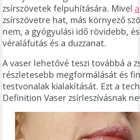
zsírszövetek felpuhítására. Mivel
a
zsírszövetre hat, más környező sz
nem, a gyógyulási idő rövidebb, é
véraláfutás és a duzzanat.
A vaser lehetővé teszi továbbá a zs
részletesebb megformálását és f
testvonalak kialakítását. Ezt a tec
Definition Vaser zsírleszívásnak ne