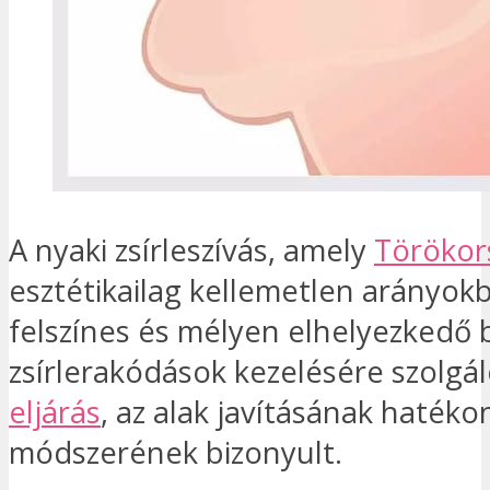
A nyaki zsírleszívás, amely
Törökor
esztétikailag kellemetlen arányokb
felszínes és mélyen elhelyezkedő b
zsírlerakódások kezelésére szolgá
eljárás
, az alak javításának hatéko
módszerének bizonyult.