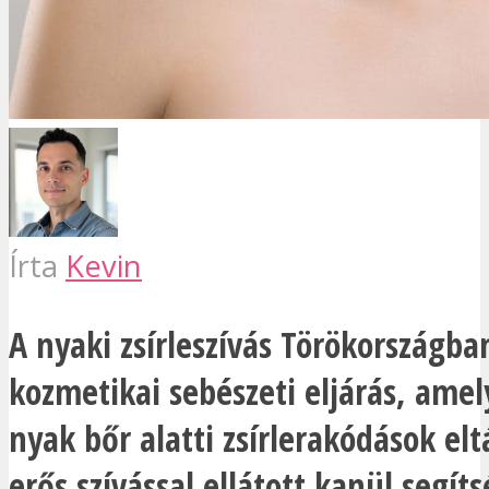
Írta
Kevin
A nyaki zsírleszívás Törökországba
kozmetikai sebészeti eljárás, amel
nyak bőr alatti zsírlerakódások elt
erős szívással ellátott kanül segít