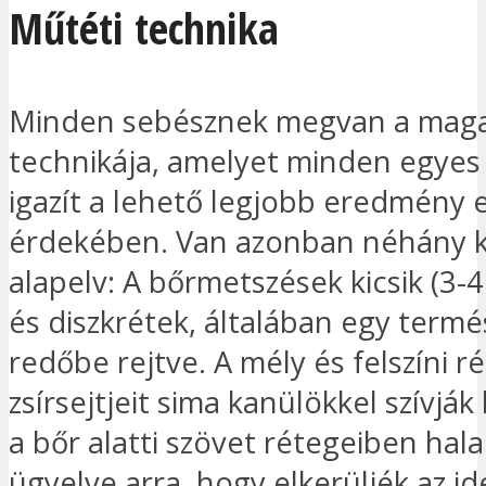
Műtéti technika
Minden sebésznek megvan a maga
technikája, amelyet minden egyes
igazít a lehető legjobb eredmény 
érdekében. Van azonban néhány 
alapelv: A bőrmetszések kicsik (3-4
és diszkrétek, általában egy term
redőbe rejtve. A mély és felszíni r
zsírsejtjeit sima kanülökkel szívják
a bőr alatti szövet rétegeiben hal
ügyelve arra, hogy elkerüljék az i