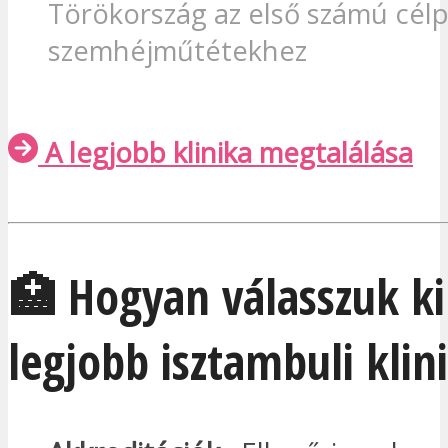
Törökország az első számú cél
szemhéjműtétekhez
A legjobb klinika megtalálása
🏥 Hogyan válasszuk ki
legjobb isztambuli klin