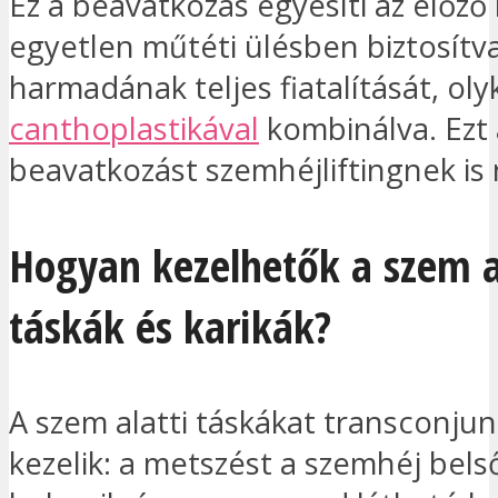
Ez a beavatkozás egyesíti az előző 
egyetlen műtéti ülésben biztosítva
harmadának teljes fiatalítását, oly
canthoplastikával
kombinálva. Ezt 
beavatkozást szemhéjliftingnek is 
Hogyan kezelhetők a szem a
táskák és karikák?
A szem alatti táskákat transconjun
kezelik: a metszést a szemhéj bels