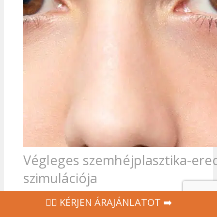
Végleges szemhéjplasztika-er
szimulációja
‍👩‍⚕ KÉRJEN ÁRAJÁNLATOT ➡️