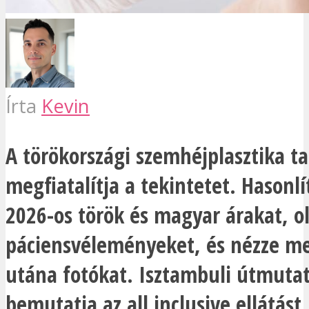
Írta
Kevin
A törökországi szemhéjplasztika t
megfiatalítja a tekintetet. Hasonlí
2026-os török és magyar árakat, ol
páciensvéleményeket, és nézze me
utána fotókat. Isztambuli útmuta
bemutatja az all inclusive ellátást,