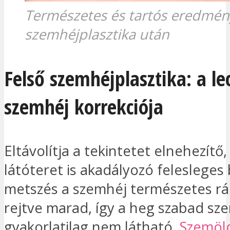
Természetes és tartós eredmén
szemhéjplasztika után
Felső szemhéjplasztika: a l
szemhéj korrekciója
Eltávolítja a tekintetet elnehezítő,
látóteret is akadályozó felesleges 
metszés a szemhéj természetes r
rejtve marad, így a heg szabad s
gyakorlatilag nem látható.
Szemöl