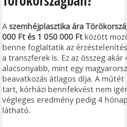
Törökországban?
A
szemhéjplasztika ára Törökorsz
000 Ft és 1 050 000 Ft
között moz
benne foglaltatik az érzéstelenítés,
a transzferek is. Ez az összeg akár
alacsonyabb, mint egy magyarorsz
beavatkozás átlagos díja. A műtét 
tart, kórházi bennfekvést nem igén
végleges eredmény pedig 4 hóna
látható.