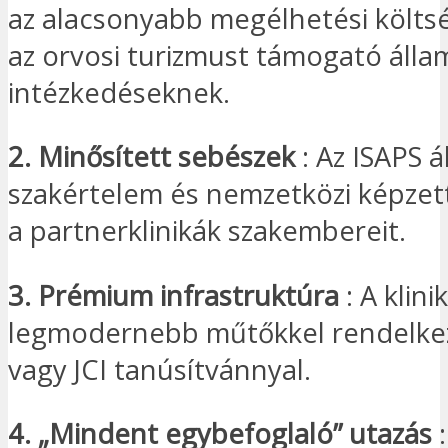
az alacsonyabb megélhetési költs
az orvosi turizmust támogató álla
intézkedéseknek.
2. Minősített sebészek
: Az ISAPS á
szakértelem és nemzetközi képzett
a partnerklinikák szakembereit.
3. Prémium infrastruktúra
: A klini
legmodernebb műtőkkel rendelke
vagy JCI tanúsítvánnyal.
4. „Mindent egybefoglaló” utazás
: