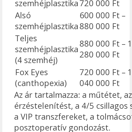
szemhéjplasztika
720 000 Ft
Alsó
600 000 Ft –
szemhéjplasztika
880 000 Ft
Teljes
880 000 Ft – 
szemhéjplasztika
280 000 Ft
(4 szemhéj)
Fox Eyes
720 000 Ft – 
(canthopexia)
040 000 Ft
Az ár tartalmazza: a műtétet, az
érzéstelenítést, a 4/5 csillagos 
a VIP transzfereket, a tolmácso
posztoperatív gondozást.