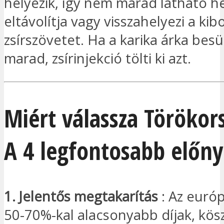
helyezik, így nem marad látható h
eltávolítja vagy visszahelyezi a kib
zsírszövetet. Ha a karika árka bes
marad, zsírinjekció tölti ki azt.
Miért válassza Törökor
A 4 legfontosabb előny
1. Jelentős megtakarítás
: Az európ
50-70%-kal alacsonyabb díjak, kö