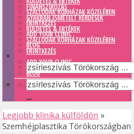
KÜLDETÉS & ERTÉKEK
FINANSZÍROZÁS
SZÁLLODÁK KÓRHÁZAK KÖZELÉBEN
GYAKRAN ISMÉTELT KÉRDÉSEK
ÉRINTKEZÉS
KÜLDETÉS & ERTÉKEK
ADD YOUR CLINIC
SZÁLLODÁK KÓRHÁZAK KÖZELÉBEN
BLOG
ÉRINTKEZÉS
ADD YOUR CLINIC
BLOG
Legjobb klinika külföldön
»
Szemhéjplasztika Törökországban