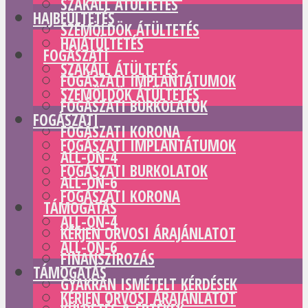
SZAKÁLL ÁTÜLTETÉS
HAJBEÜLTETÉS
SZEMÖLDÖK ÁTÜLTETÉS
HAJÁTÜLTETÉS
FOGÁSZATI
SZAKÁLL ÁTÜLTETÉS
FOGÁSZATI IMPLANTÁTUMOK
SZEMÖLDÖK ÁTÜLTETÉS
FOGÁSZATI BURKOLATOK
FOGÁSZATI
FOGÁSZATI KORONA
FOGÁSZATI IMPLANTÁTUMOK
ALL-ON-4
FOGÁSZATI BURKOLATOK
ALL-ON-6
FOGÁSZATI KORONA
TÁMOGATÁS
ALL-ON-4
KÉRJEN ORVOSI ÁRAJÁNLATOT
ALL-ON-6
FINANSZÍROZÁS
TÁMOGATÁS
GYAKRAN ISMÉTELT KÉRDÉSEK
KÉRJEN ORVOSI ÁRAJÁNLATOT