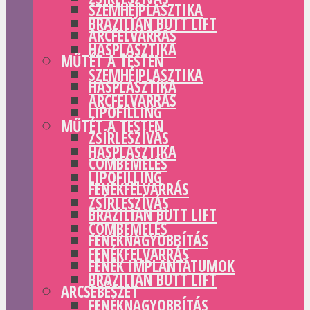
SZEMHÉJPLASZTIKA
BRAZILIAN BUTT LIFT
ARCFELVARRÁS
HASPLASZTIKA
MŰTÉT A TESTEN
SZEMHÉJPLASZTIKA
HASPLASZTIKA
ARCFELVARRÁS
LIPOFILLING
MŰTÉT A TESTEN
ZSÍRLESZÍVÁS
HASPLASZTIKA
COMBEMELÉS
LIPOFILLING
FENÉKFELVARRÁS
ZSÍRLESZÍVÁS
BRAZILIAN BUTT LIFT
COMBEMELÉS
FENÉKNAGYOBBÍTÁS
FENÉKFELVARRÁS
FENÉK IMPLANTÁTUMOK
BRAZILIAN BUTT LIFT
ARCSEBÉSZET
FENÉKNAGYOBBÍTÁS