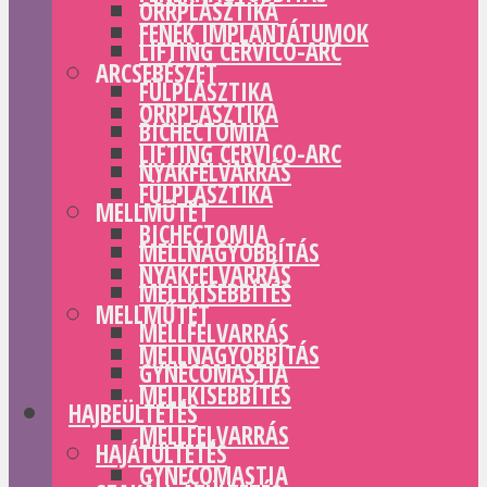
ORRPLASZTIKA
FENÉK IMPLANTÁTUMOK
LIFTING CERVICO-ARC
ARCSEBÉSZET
FÜLPLASZTIKA
ORRPLASZTIKA
BICHECTOMIA
LIFTING CERVICO-ARC
NYAKFELVARRÁS
FÜLPLASZTIKA
MELLMŰTÉT
BICHECTOMIA
MELLNAGYOBBÍTÁS
NYAKFELVARRÁS
MELLKISEBBÍTÉS
MELLMŰTÉT
MELLFELVARRÁS
MELLNAGYOBBÍTÁS
GYNECOMASTIA
MELLKISEBBÍTÉS
HAJBEÜLTETÉS
MELLFELVARRÁS
HAJÁTÜLTETÉS
GYNECOMASTIA