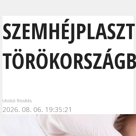
SZEMHÉJPLASZT
TÖRÖKORSZÁG
Utolsó frissítés
2026. 08. 06. 19:35:21