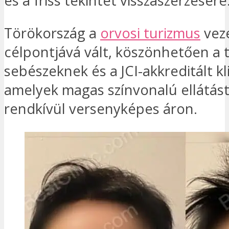
és a friss tekintet visszaszerzésére
Törökország a
orvosi turizmus
vez
célpontjává vált, köszönhetően a 
sebészeknek és a JCI-akkreditált kl
amelyek magas színvonalú ellátást
rendkívül versenyképes áron.