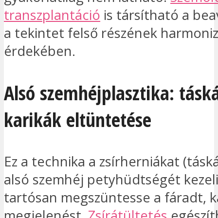
transzplantáció
is társítható a be
a tekintet felső részének harmoni
érdekében.
Alsó szemhéjplasztika: tásk
karikák eltüntetése
Ez a technika a zsírherniákat (táská
alsó szemhéj petyhüdtségét kezeli
tartósan megszüntesse a fáradt, k
megjelenést.
Zsírátültetés
egészíth