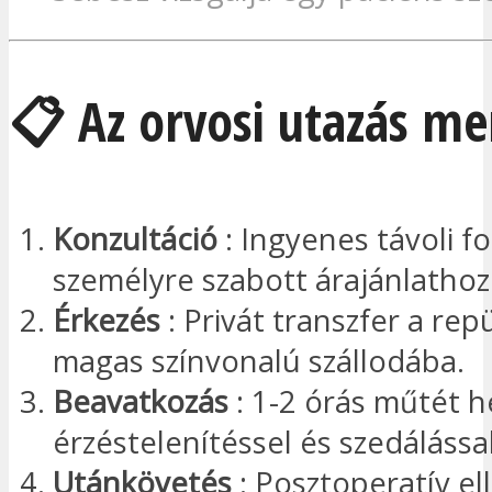
📋 Az orvosi utazás m
Konzultáció
: Ingyenes távoli f
személyre szabott árajánlathoz
Érkezés
: Privát transzfer a rep
magas színvonalú szállodába.
Beavatkozás
: 1-2 órás műtét h
érzéstelenítéssel és szedálással
Utánkövetés
: Posztoperatív el