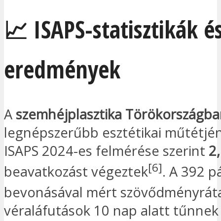
📈 ISAPS-statisztikák é
eredmények
A
szemhéjplasztika Törökországb
legnépszerűbb esztétikai műtétjén
ISAPS 2024-es felmérése szerint
2,
[6]
beavatkozást végeztek
. A 392 p
bevonásával mért szövődményrá
véraláfutások 10 nap alatt tűnnek 