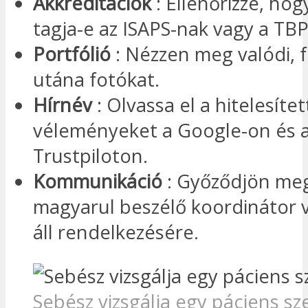
Akkreditációk
: Ellenőrizze, hog
tagja-e az ISAPS-nak vagy a TB
Portfólió
: Nézzen meg valódi, fr
utána fotókat.
Hírnév
: Olvassa el a hitelesítet
véleményeket a Google-on és 
Trustpiloton.
Kommunikáció
: Győződjön meg
magyarul beszélő koordinátor 
áll rendelkezésére.
Sebész vizsgálja egy páciens s