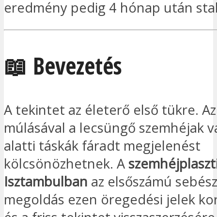
eredmény pedig 4 hónap után stabi
📖 Bevezetés
A tekintet az életerő első tükre. A
múlásával a lecsüngő szemhéjak v
alatti táskák fáradt megjelenést
kölcsönözhetnek. A
szemhéjplaszt
Isztambulban
az elsőszámú sebész
megoldás ezen öregedési jelek kor