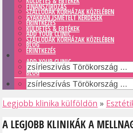
KÜLDETÉS & ERTÉKEK
FINANSZÍROZÁS
SZÁLLODÁK KÓRHÁZAK KÖZELÉBEN
GYAKRAN ISMÉTELT KÉRDÉSEK
ÉRINTKEZÉS
KÜLDETÉS & ERTÉKEK
ADD YOUR CLINIC
SZÁLLODÁK KÓRHÁZAK KÖZELÉBEN
BLOG
ÉRINTKEZÉS
ADD YOUR CLINIC
BLOG
Legjobb klinika külföldön
»
Esztéti
A LEGJOBB KLINIKÁK A MELLN