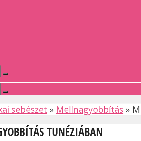
kai sebészet
»
Mellnagyobbítás
»
M
AGYOBBÍTÁS TUNÉZIÁBAN