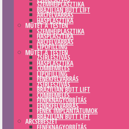
SZEMHÉJPLASZTIKA
BRAZILIAN BUTT LIFT
ARCFELVARRÁS
HASPLASZTIKA
MŰTÉT A TESTEN
SZEMHÉJPLASZTIKA
HASPLASZTIKA
ARCFELVARRÁS
LIPOFILLING
MŰTÉT A TESTEN
ZSÍRLESZÍVÁS
HASPLASZTIKA
COMBEMELÉS
LIPOFILLING
FENÉKFELVARRÁS
ZSÍRLESZÍVÁS
BRAZILIAN BUTT LIFT
COMBEMELÉS
FENÉKNAGYOBBÍTÁS
FENÉKFELVARRÁS
FENÉK IMPLANTÁTUMOK
BRAZILIAN BUTT LIFT
ARCSEBÉSZET
FENÉKNAGYOBBÍTÁS