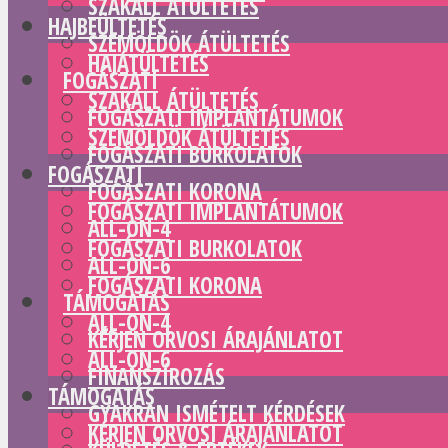
SZAKÁLL ÁTÜLTETÉS
HAJBEÜLTETÉS
SZEMÖLDÖK ÁTÜLTETÉS
HAJÁTÜLTETÉS
FOGÁSZATI
SZAKÁLL ÁTÜLTETÉS
FOGÁSZATI IMPLANTÁTUMOK
SZEMÖLDÖK ÁTÜLTETÉS
FOGÁSZATI BURKOLATOK
FOGÁSZATI
FOGÁSZATI KORONA
FOGÁSZATI IMPLANTÁTUMOK
ALL-ON-4
FOGÁSZATI BURKOLATOK
ALL-ON-6
FOGÁSZATI KORONA
TÁMOGATÁS
ALL-ON-4
KÉRJEN ORVOSI ÁRAJÁNLATOT
ALL-ON-6
FINANSZÍROZÁS
TÁMOGATÁS
GYAKRAN ISMÉTELT KÉRDÉSEK
KÉRJEN ORVOSI ÁRAJÁNLATOT