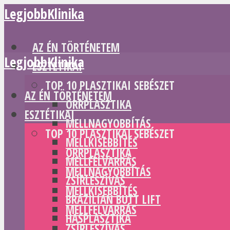
LegjobbKlinika
AZ ÉN TÖRTÉNETEM
LegjobbKlinika
ESZTÉTIKAI
TOP 10 PLASZTIKAI SEBÉSZET
AZ ÉN TÖRTÉNETEM
ORRPLASZTIKA
ESZTÉTIKAI
MELLNAGYOBBÍTÁS
TOP 10 PLASZTIKAI SEBÉSZET
MELLKISEBBÍTÉS
ORRPLASZTIKA
MELLFELVARRÁS
MELLNAGYOBBÍTÁS
ZSÍRLESZÍVÁS
MELLKISEBBÍTÉS
BRAZILIAN BUTT LIFT
MELLFELVARRÁS
HASPLASZTIKA
ZSÍRLESZÍVÁS