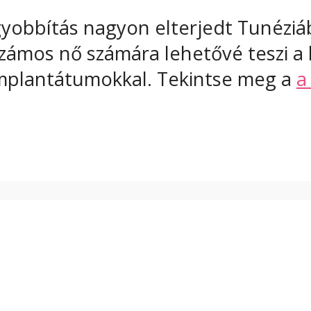
gyobbítás nagyon elterjedt Tunéziá
számos nő számára lehetővé teszi a 
limplantátumokkal. Tekintse meg a
a