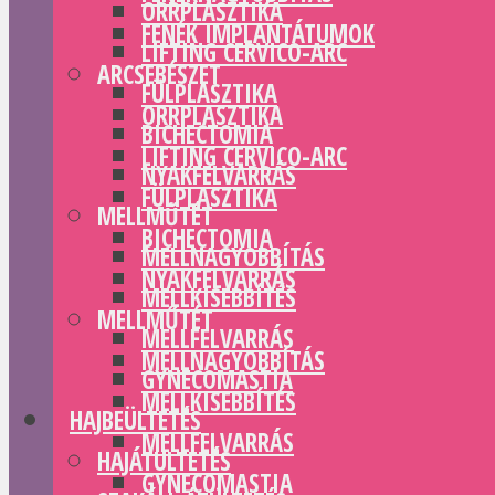
ORRPLASZTIKA
FENÉK IMPLANTÁTUMOK
LIFTING CERVICO-ARC
ARCSEBÉSZET
FÜLPLASZTIKA
ORRPLASZTIKA
BICHECTOMIA
LIFTING CERVICO-ARC
NYAKFELVARRÁS
FÜLPLASZTIKA
MELLMŰTÉT
BICHECTOMIA
MELLNAGYOBBÍTÁS
NYAKFELVARRÁS
MELLKISEBBÍTÉS
MELLMŰTÉT
MELLFELVARRÁS
MELLNAGYOBBÍTÁS
GYNECOMASTIA
MELLKISEBBÍTÉS
HAJBEÜLTETÉS
MELLFELVARRÁS
HAJÁTÜLTETÉS
GYNECOMASTIA