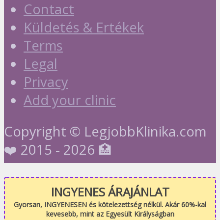
Contact
Küldetés & Ertékek
Terms
Legal
Privacy
Add your clinic
Copyright © LegjobbKlinika.com
❤️ 2015 - 2026 🏥
INGYENES ÁRAJÁNLAT
Gyorsan, INGYENESEN és kötelezettség nélkül. Akár 60%-kal
kevesebb, mint az Egyesült Királyságban