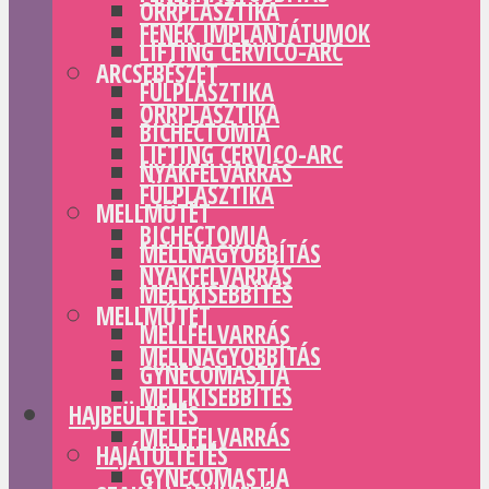
ORRPLASZTIKA
FENÉK IMPLANTÁTUMOK
LIFTING CERVICO-ARC
ARCSEBÉSZET
FÜLPLASZTIKA
ORRPLASZTIKA
BICHECTOMIA
LIFTING CERVICO-ARC
NYAKFELVARRÁS
FÜLPLASZTIKA
MELLMŰTÉT
BICHECTOMIA
MELLNAGYOBBÍTÁS
NYAKFELVARRÁS
MELLKISEBBÍTÉS
MELLMŰTÉT
MELLFELVARRÁS
MELLNAGYOBBÍTÁS
GYNECOMASTIA
MELLKISEBBÍTÉS
HAJBEÜLTETÉS
MELLFELVARRÁS
HAJÁTÜLTETÉS
GYNECOMASTIA