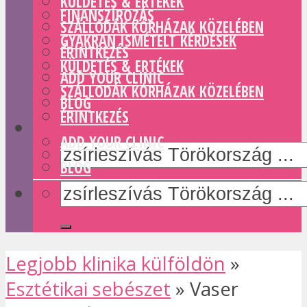
KÜLDETÉS & ERTÉKEK
FINANSZÍROZÁS
SZÁLLODÁK KÓRHÁZAK KÖZELÉBEN
GYAKRAN ISMÉTELT KÉRDÉSEK
ÉRINTKEZÉS
KÜLDETÉS & ERTÉKEK
ADD YOUR CLINIC
SZÁLLODÁK KÓRHÁZAK KÖZELÉBEN
BLOG
ÉRINTKEZÉS
ADD YOUR CLINIC
BLOG
Legjobb klinika külföldön
»
Esztétikai sebészet
»
Vaser