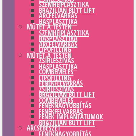
SZEMHÉJPLASZTIKA
BRAZILIAN BUTT LIFT
ARCFELVARRÁS
HASPLASZTIKA
MŰTÉT A TESTEN
SZEMHÉJPLASZTIKA
HASPLASZTIKA
ARCFELVARRÁS
LIPOFILLING
MŰTÉT A TESTEN
ZSÍRLESZÍVÁS
HASPLASZTIKA
COMBEMELÉS
LIPOFILLING
FENÉKFELVARRÁS
ZSÍRLESZÍVÁS
BRAZILIAN BUTT LIFT
COMBEMELÉS
FENÉKNAGYOBBÍTÁS
FENÉKFELVARRÁS
FENÉK IMPLANTÁTUMOK
BRAZILIAN BUTT LIFT
ARCSEBÉSZET
FENÉKNAGYOBBÍTÁS