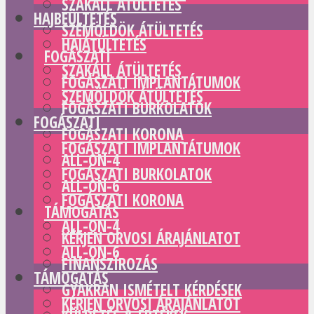
SZAKÁLL ÁTÜLTETÉS
HAJBEÜLTETÉS
SZEMÖLDÖK ÁTÜLTETÉS
HAJÁTÜLTETÉS
FOGÁSZATI
SZAKÁLL ÁTÜLTETÉS
FOGÁSZATI IMPLANTÁTUMOK
SZEMÖLDÖK ÁTÜLTETÉS
FOGÁSZATI BURKOLATOK
FOGÁSZATI
FOGÁSZATI KORONA
FOGÁSZATI IMPLANTÁTUMOK
ALL-ON-4
FOGÁSZATI BURKOLATOK
ALL-ON-6
FOGÁSZATI KORONA
TÁMOGATÁS
ALL-ON-4
KÉRJEN ORVOSI ÁRAJÁNLATOT
ALL-ON-6
FINANSZÍROZÁS
TÁMOGATÁS
GYAKRAN ISMÉTELT KÉRDÉSEK
KÉRJEN ORVOSI ÁRAJÁNLATOT