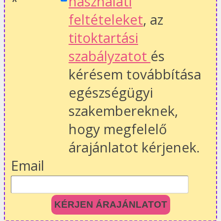
*
használati
feltételeket
, az
titoktartási
szabályzatot
és
kérésem továbbítása
egészségügyi
szakembereknek,
hogy megfelelő
árajánlatot kérjenek.
Email
KÉRJEN ÁRAJÁNLATOT