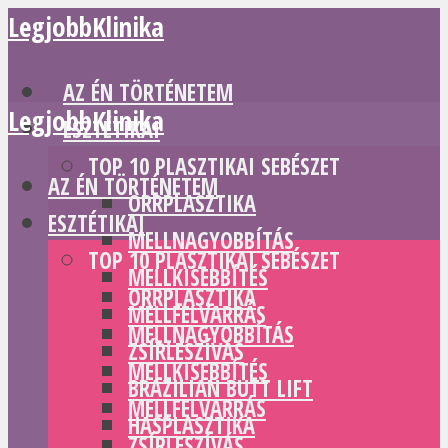
LegjobbKlinika
AZ ÉN TÖRTÉNETEM
LegjobbKlinika
ESZTÉTIKAI
TOP 10 PLASZTIKAI SEBÉSZET
AZ ÉN TÖRTÉNETEM
ORRPLASZTIKA
ESZTÉTIKAI
MELLNAGYOBBÍTÁS
TOP 10 PLASZTIKAI SEBÉSZET
MELLKISEBBÍTÉS
ORRPLASZTIKA
MELLFELVARRÁS
MELLNAGYOBBÍTÁS
ZSÍRLESZÍVÁS
MELLKISEBBÍTÉS
BRAZILIAN BUTT LIFT
MELLFELVARRÁS
HASPLASZTIKA
ZSÍRLESZÍVÁS