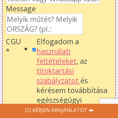
Message
CGU
Elfogadom a
*
használati
feltételeket
, az
titoktartási
szabályzatot
és
kérésem továbbítása
egészségügyi
szakembereknek,
‍👩‍⚕ KÉRJEN ÁRAJÁNLATOT ➡️