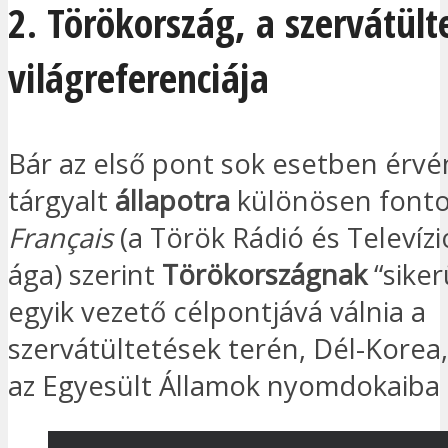
2. Törökország, a szervátült
világreferenciája
Bár az első pont sok esetben érvén
tárgyalt
állapotra
különösen fonto
Français
(a Török Rádió és Televízi
ága) szerint
Törökországnak
“siker
egyik vezető célpontjává válnia a
szervátültetések terén, Dél-Korea
az Egyesült Államok nyomdokaiba 