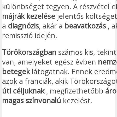
különbséget tegyen. A részvétel e
májrák kezelése
jelentős költséget
a
diagnózis
, akár a
beavatkozás
, a
remisszió idején.
Törökországban
számos kis, tekin
van, amelyeket egész évben
nemze
betegek
látogatnak. Ennek ered
azok a franciák, akik Törökországot
úti céljuknak
, megfizethetőbb
ár
magas színvonalú
kezelést.