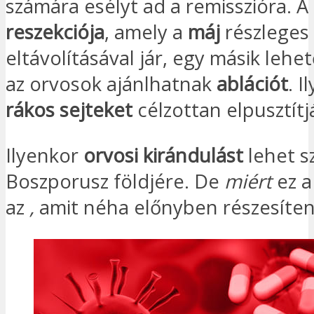
számára esélyt ad a remisszióra. A
reszekciója
, amely a
máj
részleges
eltávolításával jár, egy másik lehe
az orvosok ajánlhatnak
ablációt
. I
rákos sejteket
célzottan elpusztítj
Ilyenkor
orvosi kirándulást
lehet s
Boszporusz földjére. De
miért
ez 
az
,
amit néha előnyben részesíte