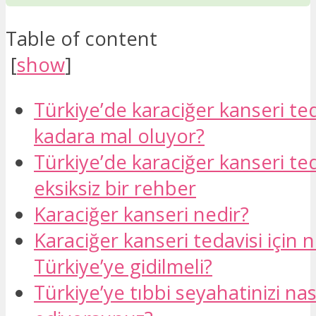
Table of content
[
show
]
Türkiye’de karaciğer kanseri ted
kadara mal oluyor?
Türkiye’de karaciğer kanseri ted
eksiksiz bir rehber
Karaciğer kanseri nedir?
Karaciğer kanseri tedavisi için
Türkiye’ye gidilmeli?
Türkiye’ye tıbbi seyahatinizi nas