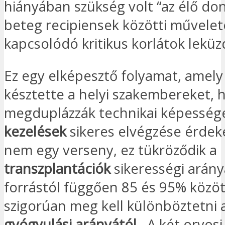
hiányában szükség volt “az élő do
beteg recipiensek közötti művele
kapcsolódó kritikus korlátok leküz
Ez egy elképesztő folyamat, amely
késztette a helyi szakembereket, 
megduplázzák technikai képessége
kezelések
sikeres elvégzése érde
nem egy verseny, ez tükröződik a
transzplantációk
sikerességi arán
forrástól függően 85 és 95% közöt
szigorúan meg kell különböztetni 
gyógyulási arányától
. A két orvosi