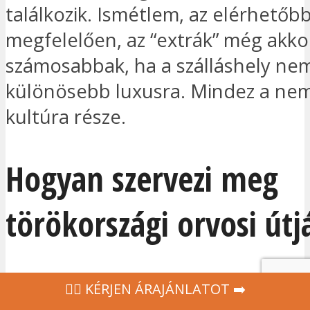
találkozik. Ismétlem, az elérhetőb
megfelelően, az “extrák” még akkor
számosabbak, ha a szálláshely nem
különösebb luxusra. Mindez a nem
kultúra része.
Hogyan szervezi meg
törökországi orvosi útj
Mindenekelőtt szeretnénk emléke
‍👩‍⚕ KÉRJEN ÁRAJÁNLATOT ➡️