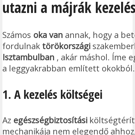
utazni a májrák kezelé
Számos
oka van
annak, hogy a bet
fordulnak
törökországi
szakemberh
Isztambulban
, akár máshol. Íme e
a leggyakrabban említett okokból.
1. A kezelés költségei
Az
egészségbiztosítási
költségtérí
mechanikája nem elegendő ahhoz