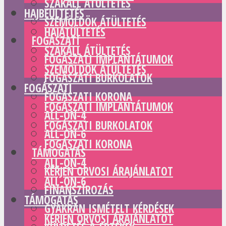
SZAKÁLL ÁTÜLTETÉS
HAJBEÜLTETÉS
SZEMÖLDÖK ÁTÜLTETÉS
HAJÁTÜLTETÉS
FOGÁSZATI
SZAKÁLL ÁTÜLTETÉS
FOGÁSZATI IMPLANTÁTUMOK
SZEMÖLDÖK ÁTÜLTETÉS
FOGÁSZATI BURKOLATOK
FOGÁSZATI
FOGÁSZATI KORONA
FOGÁSZATI IMPLANTÁTUMOK
ALL-ON-4
FOGÁSZATI BURKOLATOK
ALL-ON-6
FOGÁSZATI KORONA
TÁMOGATÁS
ALL-ON-4
KÉRJEN ORVOSI ÁRAJÁNLATOT
ALL-ON-6
FINANSZÍROZÁS
TÁMOGATÁS
GYAKRAN ISMÉTELT KÉRDÉSEK
KÉRJEN ORVOSI ÁRAJÁNLATOT