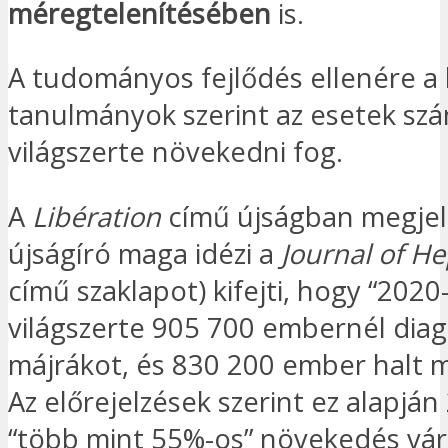
méregtelenítésében
is.
A tudományos fejlődés ellenére a
tanulmányok szerint az esetek sz
világszerte növekedni fog.
A
Libération
című újságban megjele
újságíró maga idézi a
Journal of H
című szaklapot) kifejti, hogy “202
világszerte 905 700 embernél diag
májrákot, és 830 200 ember halt 
Az előrejelzések szerint ez alapján
“több mint 55%-os” növekedés vár