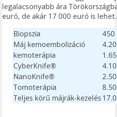
legalacsonyabb ára Törökországb
euró, de akár 17 000 euró is lehet.
Biopszia
450
Máj kemoembolizáció
4.20
kemoterápia
1.65
CyberKnife®
4.10
NanoKnife®
2.50
Tomoterápia
8.50
Teljes körű májrák-kezelés
17.0