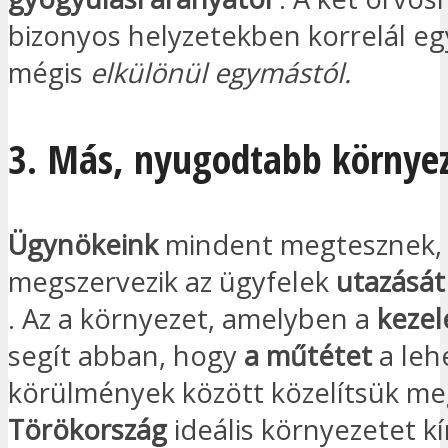
bizonyos helyzetekben korrelál eg
mégis
elkülönül egymástól.
3. Más, nyugodtabb környe
Ügynökeink
mindent megtesznek,
megszervezik az ügyfelek
utazásá
. Az a környezet, amelyben a
keze
segít abban, hogy
a műtétet
a leh
körülmények között közelítsük m
Törökország
ideális környezetet kí