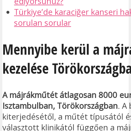
ediyorsunuz?
Türkiye’de karaciğer kanseri ha
sorulan sorular
Mennyibe kerül a májr
kezelése Törökországb
A májrákműtét átlagosan 8000 eu
Isztambulban, Törökországban
. A
kiterjedésétől, a műtét típusától é
választott klinikától függően a má