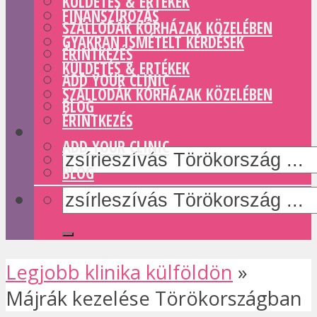
KÜLDETÉS & ERTÉKEK
FINANSZÍROZÁS
SZÁLLODÁK KÓRHÁZAK KÖZELÉBEN
GYAKRAN ISMÉTELT KÉRDÉSEK
ÉRINTKEZÉS
KÜLDETÉS & ERTÉKEK
ADD YOUR CLINIC
SZÁLLODÁK KÓRHÁZAK KÖZELÉBEN
BLOG
ÉRINTKEZÉS
ADD YOUR CLINIC
BLOG
Legjobb klinika külföldön
»
Májrák kezelése Törökországban