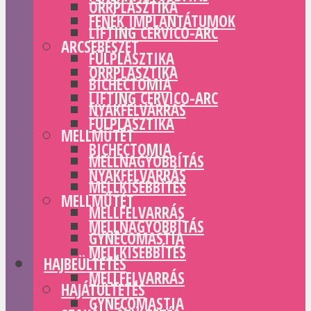
ORRPLASZTIKA
FENÉK IMPLANTÁTUMOK
LIFTING CERVICO-ARC
ARCSEBÉSZET
FÜLPLASZTIKA
ORRPLASZTIKA
BICHECTOMIA
LIFTING CERVICO-ARC
NYAKFELVARRÁS
FÜLPLASZTIKA
MELLMŰTÉT
BICHECTOMIA
MELLNAGYOBBÍTÁS
NYAKFELVARRÁS
MELLKISEBBÍTÉS
MELLMŰTÉT
MELLFELVARRÁS
MELLNAGYOBBÍTÁS
GYNECOMASTIA
MELLKISEBBÍTÉS
HAJBEÜLTETÉS
MELLFELVARRÁS
HAJÁTÜLTETÉS
GYNECOMASTIA