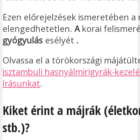
Ezen előrejelzések ismeretében a
elengedhetetlen.
A
korai felismeré
gyógyulás
esélyét
.
Olvassa el a törökországi májátült
isztambuli hasnyálmirigyrák-kezelé
írásunkat
.
Kiket érint a májrák (életk
stb.)?