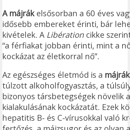
A májrák
elsősorban a 60 éves vag
idősebb embereket érinti, bár leh
kivételek. A
Libération
cikke szerin
“a férfiakat jobban érinti, mint a n
kockázat az életkorral nő”.
Az egészséges életmód is a
májrák
túlzott alkoholfogyasztás, a túlsúl
bizonyos társbetegségek növelik 
kialakulásának kockázatát. Ezek kö
hepatitis B- és C-vírusokkal való k
fertőzés, a májzsugor és az olyan