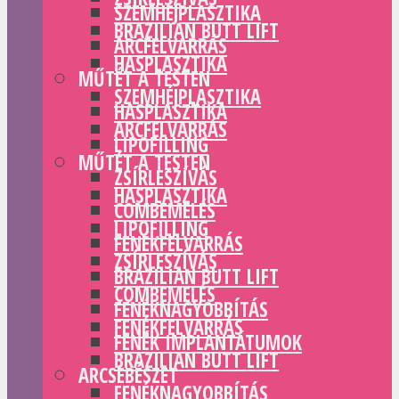
SZEMHÉJPLASZTIKA
BRAZILIAN BUTT LIFT
ARCFELVARRÁS
HASPLASZTIKA
MŰTÉT A TESTEN
SZEMHÉJPLASZTIKA
HASPLASZTIKA
ARCFELVARRÁS
LIPOFILLING
MŰTÉT A TESTEN
ZSÍRLESZÍVÁS
HASPLASZTIKA
COMBEMELÉS
LIPOFILLING
FENÉKFELVARRÁS
ZSÍRLESZÍVÁS
BRAZILIAN BUTT LIFT
COMBEMELÉS
FENÉKNAGYOBBÍTÁS
FENÉKFELVARRÁS
FENÉK IMPLANTÁTUMOK
BRAZILIAN BUTT LIFT
ARCSEBÉSZET
FENÉKNAGYOBBÍTÁS