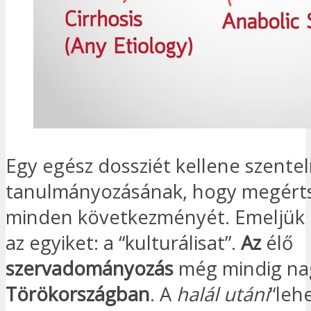
Egy egész dossziét kellene szentel
tanulmányozásának, hogy megért
minden következményét. Emeljük k
az egyiket: a “kulturálisat”.
Az
élő
szervadományozás
még mindig na
Törökországban
. A
halál utáni
“leh