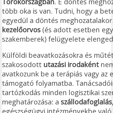
Törökországban
. E döntés megho
több oka is van. Tudni, hogy a bet
egyedül a döntés meghozatalakor
kezelőorvos
(és adott esetben eg
szakemberek) felügyelete elenged
Külföldi beavatkozásokra és műté
szakosodott
utazási irodaként
ne
avatkozunk be a terápiás vagy az e
támogató folyamatba. Tanácsadói
tartózkodás minden logisztikai s
meghatározása: a
szállodafoglalás
egészségügyi intézményekbe való