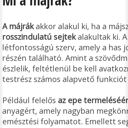
Mi a májrák?
A májrák
akkor alakul ki, ha a máj
rosszindulatú sejtek
alakultak ki. 
létfontosságú szerv, amely a has j
részén található. Amint a szövőd
észlelik, feltétlenül be kell avatkoz
testrész számos alapvető funkciót l
Például felelős
az epe termeléséér
anyagért, amely nagyban megkönn
emésztési folyamatot. Emellett se