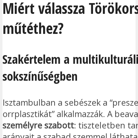
Miért válassza Törökor
műtéthez?
Szakértelem a multikulturál
sokszínűségben
Isztambulban a sebészek a “presze
orrplasztikát” alkalmazzák. A beav
személyre szabott
: tiszteletben ta
arányait a szabad szemmel láthata