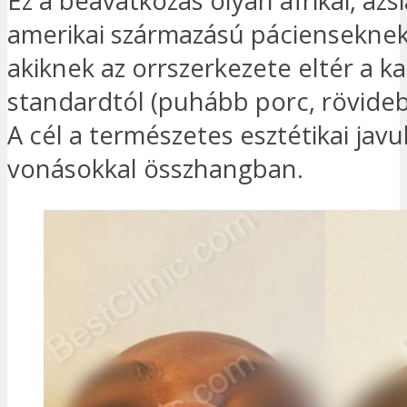
Ez a beavatkozás olyan afrikai, ázsi
amerikai származású pácienseknek 
akiknek az orrszerkezete eltér a k
standardtól (puhább porc, rövideb
A cél a természetes esztétikai javul
vonásokkal összhangban.