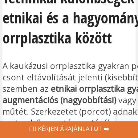
etnikai és a hagyomán
orrplasztika között
A kaukázusi orrplasztika gyakran 
csont eltávolítását jelenti (kisebbít
szemben az
etnikai orrplasztika g
augmentációs (nagyobbítási)
vagy
műtét. Szerkezetet (porcot) adnak
vastag bőr megtámasztásához és a
‍👩‍⚕ KÉRJEN ÁRAJÁNLATOT ➡️
létrehozásához.