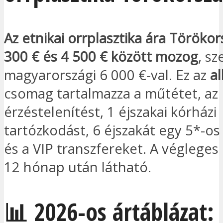
Az etnikai orrplasztika ára Töröko
300 € és 4 500 € között mozog
, s
magyarországi 6 000 €-val. Ez az
al
csomag tartalmazza a műtétet, az
érzéstelenítést, 1 éjszakai kórházi
tartózkodást, 6 éjszakát egy 5*-os
és a VIP transzfereket. A véglege
12 hónap után látható.
📊 2026-os ártáblázat: