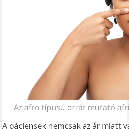
Az afro típusú orrát mutató afr
A páciensek nemcsak az ár miatt vá