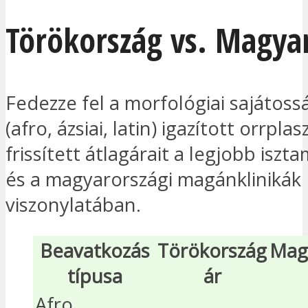
Törökország vs. Magya
Fedezze fel a morfológiai sajátos
(afro, ázsiai, latin) igazított orrplas
frissített átlagárait a legjobb iszta
és a magyarországi magánklinikák
viszonylatában.
Beavatkozás
Törökország
Mag
típusa
ár
Afro