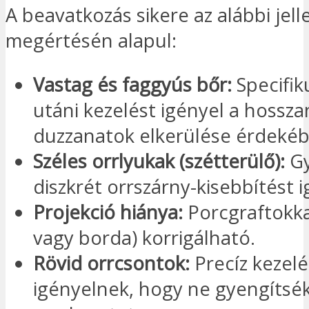
A beavatkozás sikere az alábbi jel
megértésén alapul:
Vastag és faggyús bőr:
Specifik
utáni kezelést igényel a hossza
duzzanatok elkerülése érdekéb
Széles orrlyukak (szétterülő):
Gy
diszkrét orrszárny-kisebbítést 
Projekció hiánya:
Porcgraftokka
vagy borda) korrigálható.
Rövid orrcsontok:
Precíz kezelé
igényelnek, hogy ne gyengítsék