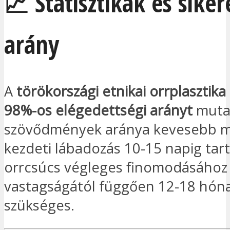
📈 Statisztikák és siker
arány
A
törökországi etnikai orrplasztika
98%-os elégedettségi arányt
mutat
szövődmények aránya kevesebb mi
kezdeti lábadozás 10-15 napig tart
orrcsúcs végleges finomodásához 
vastagságától függően 12-18 hón
szükséges.