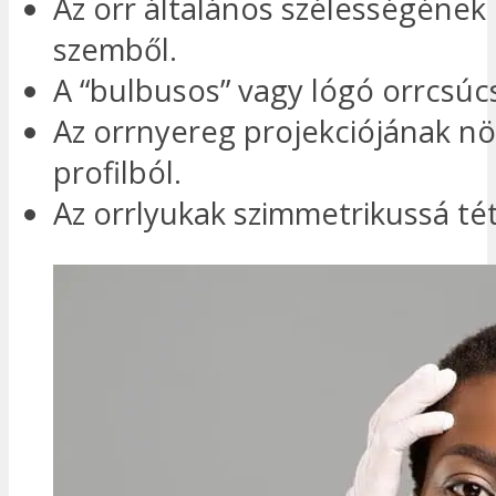
Az orr általános szélességének
szemből.
A “bulbusos” vagy lógó orrcsúc
Az orrnyereg projekciójának n
profilból.
Az orrlyukak szimmetrikussá tét