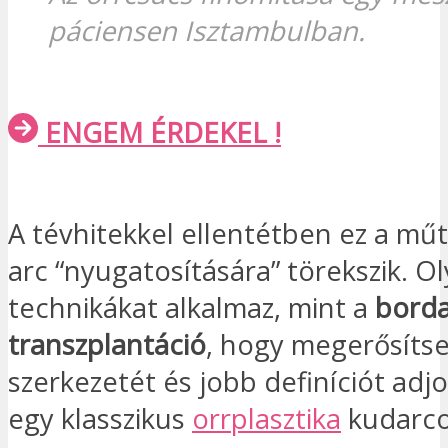
páciensen Isztambulban.
ENGEM ÉRDEKEL !
A tévhitekkel ellentétben ez a mű
arc “nyugatosítására” törekszik. Ol
technikákat alkalmaz, mint a
borda
transzplantáció
, hogy megerősítse
szerkezetét és jobb definíciót adjo
egy klasszikus
orrplasztika
kudarcot