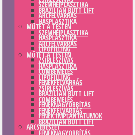
SZEMHÉJPLASZTIKA
BRAZILIAN BUTT LIFT
ARCFELVARRÁS
HASPLASZTIKA
MŰTÉT A TESTEN
SZEMHÉJPLASZTIKA
HASPLASZTIKA
ARCFELVARRÁS
LIPOFILLING
MŰTÉT A TESTEN
ZSÍRLESZÍVÁS
HASPLASZTIKA
COMBEMELÉS
LIPOFILLING
FENÉKFELVARRÁS
ZSÍRLESZÍVÁS
BRAZILIAN BUTT LIFT
COMBEMELÉS
FENÉKNAGYOBBÍTÁS
FENÉKFELVARRÁS
FENÉK IMPLANTÁTUMOK
BRAZILIAN BUTT LIFT
ARCSEBÉSZET
FENÉKNAGYOBBÍTÁS