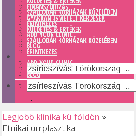
KÜLDETÉS & ERTÉKEK
FINANSZÍROZÁS
SZÁLLODÁK KÓRHÁZAK KÖZELÉBEN
GYAKRAN ISMÉTELT KÉRDÉSEK
ÉRINTKEZÉS
KÜLDETÉS & ERTÉKEK
ADD YOUR CLINIC
SZÁLLODÁK KÓRHÁZAK KÖZELÉBEN
BLOG
ÉRINTKEZÉS
ADD YOUR CLINIC
BLOG
Legjobb klinika külföldön
»
Etnikai orrplasztika