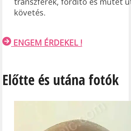
transzferek, fordító és műtét u
követés.
ENGEM ÉRDEKEL !
Előtte és utána fotók