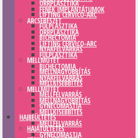
ORRPLASZTIKA
FENÉK IMPLANTÁTUMOK
LIFTING CERVICO-ARC
ARCSEBÉSZET
FÜLPLASZTIKA
ORRPLASZTIKA
BICHECTOMIA
LIFTING CERVICO-ARC
NYAKFELVARRÁS
FÜLPLASZTIKA
MELLMŰTÉT
BICHECTOMIA
MELLNAGYOBBÍTÁS
NYAKFELVARRÁS
MELLKISEBBÍTÉS
MELLMŰTÉT
MELLFELVARRÁS
MELLNAGYOBBÍTÁS
GYNECOMASTIA
MELLKISEBBÍTÉS
HAJBEÜLTETÉS
MELLFELVARRÁS
HAJÁTÜLTETÉS
GYNECOMASTIA