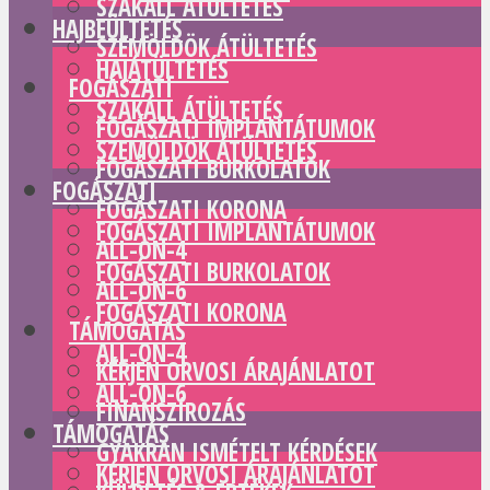
SZAKÁLL ÁTÜLTETÉS
HAJBEÜLTETÉS
SZEMÖLDÖK ÁTÜLTETÉS
HAJÁTÜLTETÉS
FOGÁSZATI
SZAKÁLL ÁTÜLTETÉS
FOGÁSZATI IMPLANTÁTUMOK
SZEMÖLDÖK ÁTÜLTETÉS
FOGÁSZATI BURKOLATOK
FOGÁSZATI
FOGÁSZATI KORONA
FOGÁSZATI IMPLANTÁTUMOK
ALL-ON-4
FOGÁSZATI BURKOLATOK
ALL-ON-6
FOGÁSZATI KORONA
TÁMOGATÁS
ALL-ON-4
KÉRJEN ORVOSI ÁRAJÁNLATOT
ALL-ON-6
FINANSZÍROZÁS
TÁMOGATÁS
GYAKRAN ISMÉTELT KÉRDÉSEK
KÉRJEN ORVOSI ÁRAJÁNLATOT