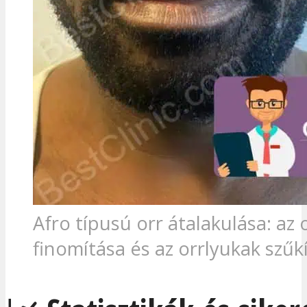
Afro típusú orr átalakulása: az 
finomítása és az orrlyukak szűk