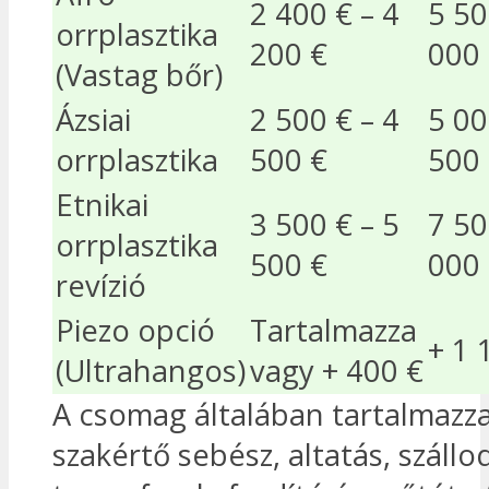
2 400 € – 4
5 50
orrplasztika
200 €
000
(Vastag bőr)
Ázsiai
2 500 € – 4
5 00
orrplasztika
500 €
500
Etnikai
3 500 € – 5
7 50
orrplasztika
500 €
000
revízió
Piezo opció
Tartalmazza
+ 1 
(Ultrahangos)
vagy + 400 €
A csomag általában tartalmazza
szakértő sebész, altatás, szállo