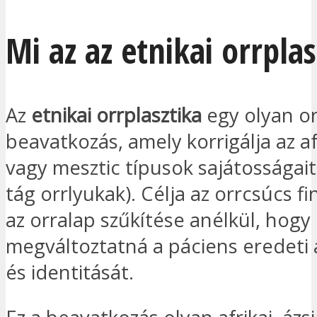
Mi az az etnikai orrplas
Az
etnikai orrplasztika
egy olyan or
beavatkozás, amely korrigálja az afr
vagy mesztic típusok sajátosságait
tág orrlyukak). Célja az orrcsúcs f
az orralap szűkítése anélkül, hogy
megváltoztatná a páciens eredeti 
és identitását.