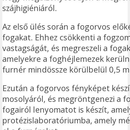
szájhigiéniáról.
Az első ülés során a fogorvos előké
fogakat. Ehhez csökkenti a fogzo
vastagságát, és megreszeli a fogak 
amelyekre a foghéjlemezek kerüln
furnér mindössze körülbelül 0,5 m
Ezután a fogorvos fényképet készí
mosolyáról, és megröntgenezi a fo
fogairól lenyomatot is készít, amel
protézislaboratóriumba, amely mér