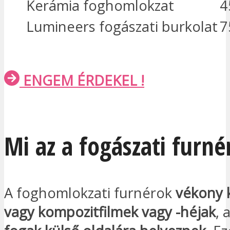
Kerámia foghomlokzat
4
Lumineers fogászati burkolat
7
ENGEM ÉRDEKEL !
Mi az a fogászati furné
A foghomlokzati furnérok
vékony 
vagy kompozitfilmek vagy -héjak
, 