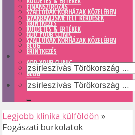
KÜLDETÉS & ERTÉKEK
FINANSZÍROZÁS
SZÁLLODÁK KÓRHÁZAK KÖZELÉBEN
GYAKRAN ISMÉTELT KÉRDÉSEK
ÉRINTKEZÉS
KÜLDETÉS & ERTÉKEK
ADD YOUR CLINIC
SZÁLLODÁK KÓRHÁZAK KÖZELÉBEN
BLOG
ÉRINTKEZÉS
ADD YOUR CLINIC
BLOG
Legjobb klinika külföldön
»
Fogászati burkolatok