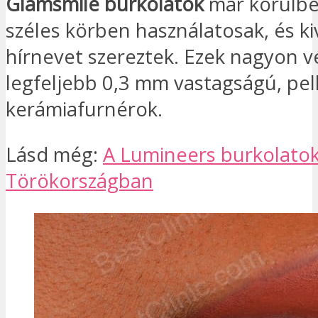
Glamsmile burkolatok
már körülbe
széles körben használatosak, és ki
hírnevet szereztek. Ezek nagyon v
legfeljebb 0,3 mm vastagságú, pell
kerámiafurnérok.
Lásd még:
A Lumineers burkolatok
Törökországban