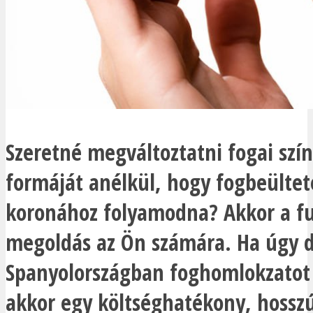
Szeretné megváltoztatni fogai szí
formáját anélkül, hogy fogbeülte
koronához folyamodna? Akkor a fu
megoldás az Ön számára. Ha úgy 
Spanyolországban foghomlokzatot 
akkor egy költséghatékony, hossz