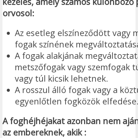
kezelés, amely számos különböző
orvosol:
Az esetleg elszíneződött vagy 
fogak színének megváltoztatás
A fogak alakjának megváltoztat
metszőfogak vagy szemfogak tú
vagy túl kicsik lehetnek.
A rosszul álló fogak vagy a közt
egyenlőtlen fogközök elfedése
A foghéjhéjakat azonban nem aján
az embereknek, akik :