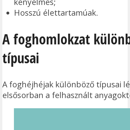
kényelmes;
Hosszú élettartamúak.
A foghomlokzat külön
típusai
A foghéjhéjak különböző típusai l
elsősorban a felhasznált anyagokt