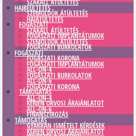
SZAKÁLL ÁTÜLTETÉS
HAJBEÜLTETÉS
SZEMÖLDÖK ÁTÜLTETÉS
HAJÁTÜLTETÉS
FOGÁSZATI
SZAKÁLL ÁTÜLTETÉS
FOGÁSZATI IMPLANTÁTUMOK
SZEMÖLDÖK ÁTÜLTETÉS
FOGÁSZATI BURKOLATOK
FOGÁSZATI
FOGÁSZATI KORONA
FOGÁSZATI IMPLANTÁTUMOK
ALL-ON-4
FOGÁSZATI BURKOLATOK
ALL-ON-6
FOGÁSZATI KORONA
TÁMOGATÁS
ALL-ON-4
KÉRJEN ORVOSI ÁRAJÁNLATOT
ALL-ON-6
FINANSZÍROZÁS
TÁMOGATÁS
GYAKRAN ISMÉTELT KÉRDÉSEK
KÉRJEN ORVOSI ÁRAJÁNLATOT