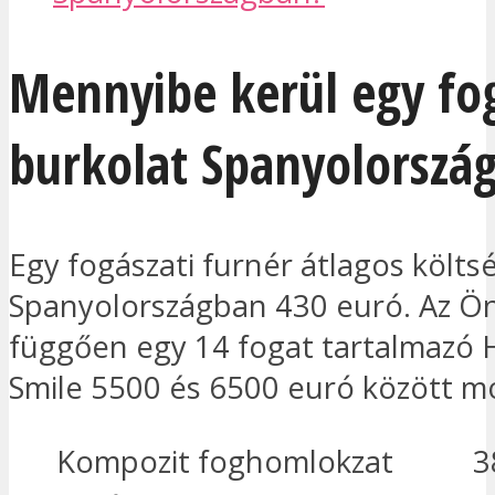
Mennyibe kerül egy fog
burkolat Spanyolorszá
Egy fogászati furnér átlagos költs
Spanyolországban 430 euró. Az Ön
függően egy 14 fogat tartalmazó
Smile 5500 és 6500 euró között m
Kompozit foghomlokzat
3