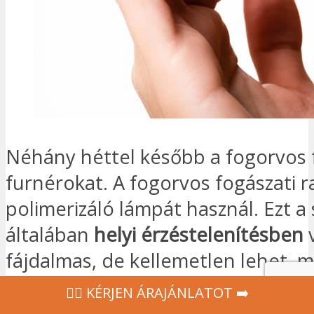
Néhány héttel később a fogorvos f
furnérokat. A fogorvos fogászati r
polimerizáló lámpát használ. Ezt a
általában
helyi érzéstelenítésben
v
fájdalmas, de kellemetlen lehet, m
tart.
Foganként 30-60 percet
vesz
‍👩‍⚕ KÉRJEN ÁRAJÁNLATOT ➡️
Ezért három vagy négy kezelésre i