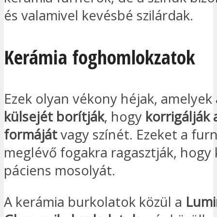
és valamivel kevésbé szilárdak.
Kerámia foghomlokzatok
Ezek olyan vékony héjak, amelyek
külsejét borítják
, hogy
korrigálják
formáját
vagy színét. Ezeket a fur
meglévő fogakra ragasztják, hogy k
páciens mosolyát.
A kerámia burkolatok közül a
Lumi