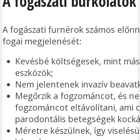
A fogászati burkolatok
A fogászati furnérok számos előnny
fogai megjelenését:
Kevésbé költségesek, mint más
eszközök;
Nem jelentenek invazív beavat
Megőrzik a fogzománcot, és ne
fogzománcot eltávolítani, ami 
parodontális betegségek kocká
Méretre készülnek, így viselés