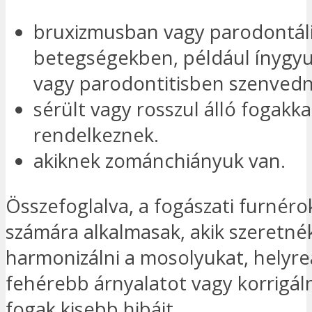
bruxizmusban vagy parodontál
betegségekben, például ínygy
vagy parodontitisben szenvedn
sérült vagy rosszul álló fogakka
rendelkeznek.
akiknek zománchiányuk van.
Összefoglalva, a fogászati furnéro
számára alkalmasak, akik szeretné
harmonizálni a mosolyukat, helyreá
fehérebb árnyalatot vagy korrigáln
fogak kisebb hibáit.