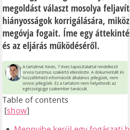
megoldást választ mosolya feljavít
hiányosságok korrigálására, mikö
megóvja fogait. Íme egy áttekinté
és az eljárás működéséről.
A tartalmat Kevin, 7 éves tapasztalattal rendelkező
orvosi turizmus szakértő ellenőrizte. A dokumentált és
hozzáférhető információk általános jellegűek, nem
orvosi jellegűek. Ez a tartalom nem helyettesíti az
egészségügyi szakember tanácsát.
Table of contents
[
show
]
Mennyibe kerül egy fogászati b