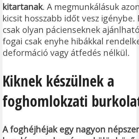
kitartanak
. A megmunkálásuk azo
kicsit hosszabb időt vesz igénybe.
csak olyan pácienseknek ajánlható
fogai csak enyhe hibákkal rendelk
deformáció vagy átfedés nélkül.
Kiknek készülnek a
foghomlokzati burkola
A foghéjhéjak egy nagyon népszerű