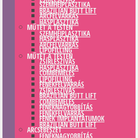
SZEMHÉJPLASZTIKA
BRAZILIAN BUTT LIFT
ARCFELVARRÁS
HASPLASZTIKA
MŰTÉT A TESTEN
SZEMHÉJPLASZTIKA
HASPLASZTIKA
ARCFELVARRÁS
LIPOFILLING
MŰTÉT A TESTEN
ZSÍRLESZÍVÁS
HASPLASZTIKA
COMBEMELÉS
LIPOFILLING
FENÉKFELVARRÁS
ZSÍRLESZÍVÁS
BRAZILIAN BUTT LIFT
COMBEMELÉS
FENÉKNAGYOBBÍTÁS
FENÉKFELVARRÁS
FENÉK IMPLANTÁTUMOK
BRAZILIAN BUTT LIFT
ARCSEBÉSZET
FENÉKNAGYOBBÍTÁS