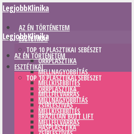
LegjobbKlinika
AZ ÉN TÖRTÉNETEM
LegjobbKlinika
ESZTÉTIKAI
TOP 10 PLASZTIKAI SEBÉSZET
AZ ÉN TÖRTÉNETEM
ORRPLASZTIKA
ESZTÉTIKAI
MELLNAGYOBBÍTÁS
TOP 10 PLASZTIKAI SEBÉSZET
MELLKISEBBÍTÉS
ORRPLASZTIKA
MELLFELVARRÁS
MELLNAGYOBBÍTÁS
ZSÍRLESZÍVÁS
MELLKISEBBÍTÉS
BRAZILIAN BUTT LIFT
MELLFELVARRÁS
HASPLASZTIKA
ZSÍRLESZÍVÁS