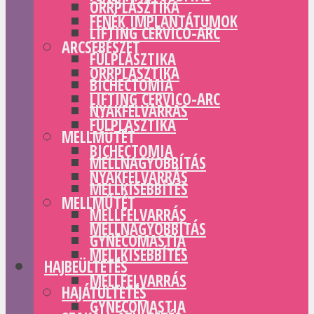
ORRPLASZTIKA
FENÉK IMPLANTÁTUMOK
LIFTING CERVICO-ARC
ARCSEBÉSZET
FÜLPLASZTIKA
ORRPLASZTIKA
BICHECTOMIA
LIFTING CERVICO-ARC
NYAKFELVARRÁS
FÜLPLASZTIKA
MELLMŰTÉT
BICHECTOMIA
MELLNAGYOBBÍTÁS
NYAKFELVARRÁS
MELLKISEBBÍTÉS
MELLMŰTÉT
MELLFELVARRÁS
MELLNAGYOBBÍTÁS
GYNECOMASTIA
MELLKISEBBÍTÉS
HAJBEÜLTETÉS
MELLFELVARRÁS
HAJÁTÜLTETÉS
GYNECOMASTIA