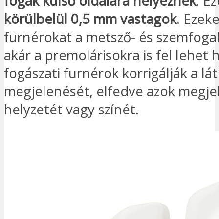
fogak külső oldalára helyeznek
. E
körülbelül 0,5 mm vastagok
. Ezeke
furnérokat a metsző- és szemfoga
akár a premolárisokra is fel lehet h
fogászati furnérok korrigálják a lá
megjelenését, elfedve azok megje
helyzetét vagy színét.