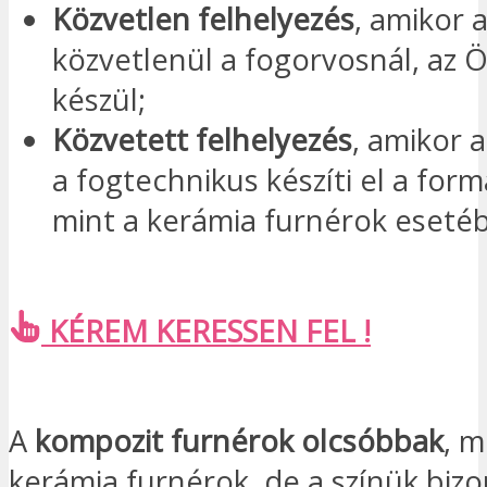
Közvetlen felhelyezés
, amikor 
közvetlenül a fogorvosnál, az 
készül;
Közvetett felhelyezés
, amikor 
a fogtechnikus készíti el a for
mint a kerámia furnérok eseté
KÉREM KERESSEN FEL !
A
kompozit furnérok olcsóbbak
, m
kerámia furnérok, de a színük biz