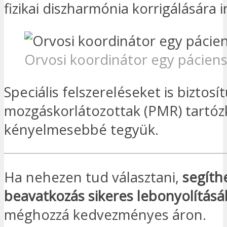
fizikai diszharmónia korrigálására i
Orvosi koordinátor egy páciens
Speciális felszereléseket is biztosí
mozgáskorlátozottak (PMR) tartó
kényelmesebbé tegyük.
Ha nehezen tud választani,
segíth
beavatkozás sikeres lebonyolítás
méghozzá kedvezményes áron.