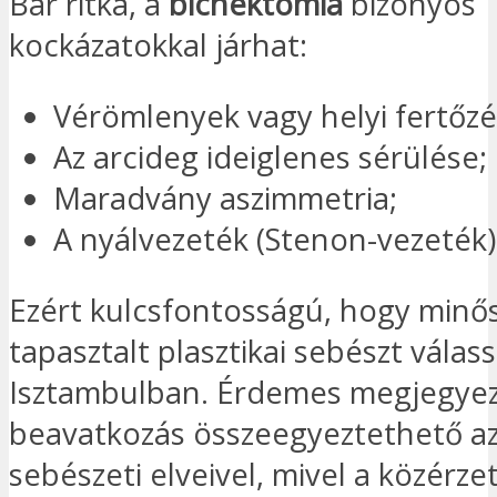
Bár ritka, a
bichektómia
bizonyos
kockázatokkal járhat:
Vérömlenyek vagy helyi fertőzé
Az arcideg ideiglenes sérülése;
Maradvány aszimmetria;
A nyálvezeték (Stenon-vezeték)
Ezért kulcsfontosságú, hogy minős
tapasztalt plasztikai sebészt válas
Isztambulban. Érdemes megjegyez
beavatkozás összeegyeztethető az 
sebészeti elveivel, mivel a közérzet