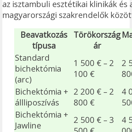
az isztambuli esztétikai klinikák és 
magyarországi szakrendelők közöt
Beavatkozás
Törökország
Ma
típusa
ár
Standard
1 500 € – 2
2 
bichektómia
100 €
80
(arc)
Bichektómia +
2 200 € – 2
4 
állliposzívás
800 €
50
Bichektómia +
2 500 € – 3
4 
Jawline
500 €
00