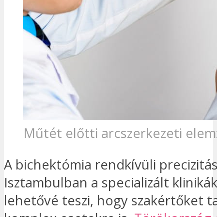
Műtét előtti arcszerkezeti ele
A bichektómia rendkívüli precizitás
Isztambulban a specializált klinik
lehetővé teszi, hogy szakértőket t