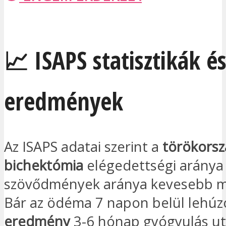
📈 ISAPS statisztikák é
eredmények
Az ISAPS adatai szerint a
törökorsz
bichektómia
elégedettségi arány
szövődmények aránya kevesebb m
Bár az ödéma 7 napon belül lehúz
eredmény
3-6 hónap gyógyulás ut