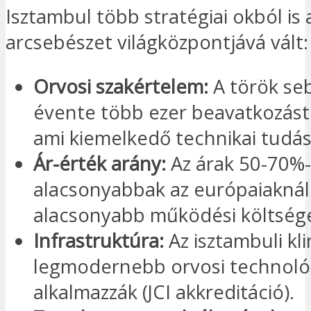
Isztambul több stratégiai okból is 
arcsebészet világközpontjává vált:
Orvosi szakértelem:
A török se
évente több ezer beavatkozást
ami kiemelkedő technikai tudás
Ár-érték arány:
Az árak 50-70%-
alacsonyabbak az európaiaknál
alacsonyabb működési költsége
Infrastruktúra:
Az isztambuli kli
legmodernebb orvosi technoló
alkalmazzák (JCI akkreditáció).