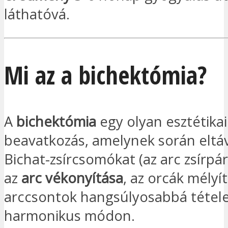
láthatóvá.
Mi az a bichektómia?
A
bichektómia
egy olyan esztétikai
beavatkozás, amelynek során eltáv
Bichat-zsírcsomókat (az arc zsírpárn
az
arc vékonyítása
, az orcák mélyí
arccsontok hangsúlyosabbá tétele
harmonikus módon.