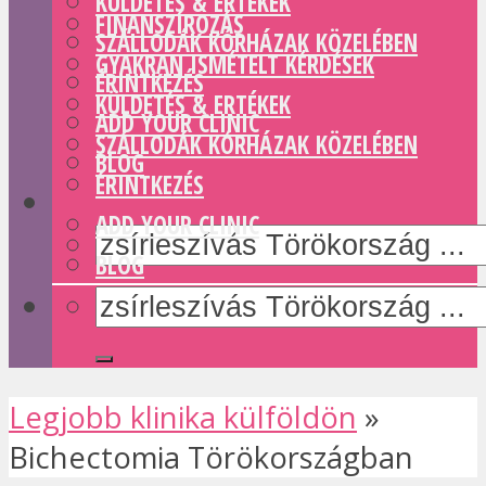
KÜLDETÉS & ERTÉKEK
FINANSZÍROZÁS
SZÁLLODÁK KÓRHÁZAK KÖZELÉBEN
GYAKRAN ISMÉTELT KÉRDÉSEK
ÉRINTKEZÉS
KÜLDETÉS & ERTÉKEK
ADD YOUR CLINIC
SZÁLLODÁK KÓRHÁZAK KÖZELÉBEN
BLOG
ÉRINTKEZÉS
ADD YOUR CLINIC
BLOG
Legjobb klinika külföldön
»
Bichectomia Törökországban