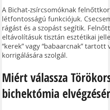
A Bichat-zsírcsomóknak felnőttko
létfontosságú funkciójuk. Csecse
rágást és a szopást segítik. Felnő
eltávolításuk tisztán esztétikai jell
“kerek” vagy “babaarcnak” tartott
korrigálására szolgál.
Miért válassza Törökor
bichektómia elvégzésé