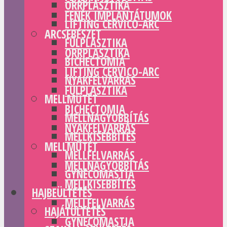
ORRPLASZTIKA
FENÉK IMPLANTÁTUMOK
LIFTING CERVICO-ARC
ARCSEBÉSZET
FÜLPLASZTIKA
ORRPLASZTIKA
BICHECTOMIA
LIFTING CERVICO-ARC
NYAKFELVARRÁS
FÜLPLASZTIKA
MELLMŰTÉT
BICHECTOMIA
MELLNAGYOBBÍTÁS
NYAKFELVARRÁS
MELLKISEBBÍTÉS
MELLMŰTÉT
MELLFELVARRÁS
MELLNAGYOBBÍTÁS
GYNECOMASTIA
MELLKISEBBÍTÉS
HAJBEÜLTETÉS
MELLFELVARRÁS
HAJÁTÜLTETÉS
GYNECOMASTIA