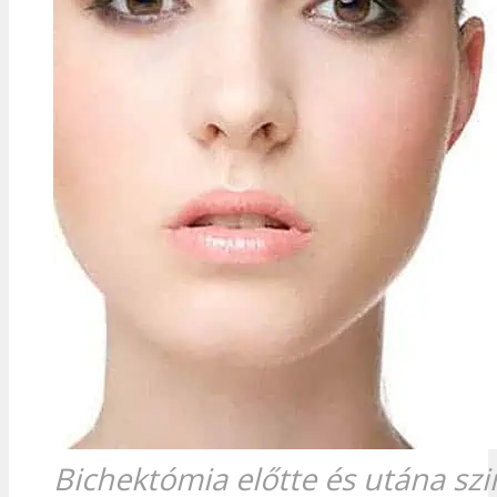
Bichektómia előtte és utána sz