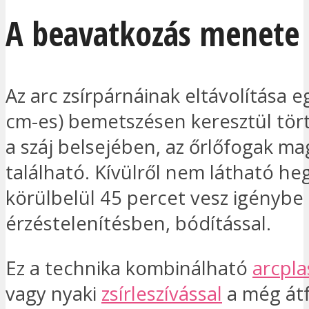
A beavatkozás menete
Az arc zsírpárnáinak eltávolítása e
cm-es) bemetszésen keresztül tört
a száj belsejében, az őrlőfogak m
található. Kívülről nem látható he
körülbelül 45 percet vesz igénybe 
érzéstelenítésben, bódítással.
Ez a technika kombinálható
arcpla
vagy nyaki
zsírleszívással
a még át