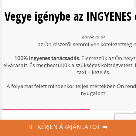
Vegye igénybe az INGYENES é
Kérésre és
az Ön részéről semmilyen kötelezettség n
100% ingyenes tanácsadás.
Elemezzük az Ön helyze
elvárásait. És megbecsüljük a szükséges költségvetést: 
taxi + kezelés.
A folyamat felett mindenkor teljes mértékben Ön rendel
nyugalom.
🎁 INGYENES KONZULTÁCIÓ 🎁
‍👩‍⚕ KÉRJEN ÁRAJÁNLATOT ➡️