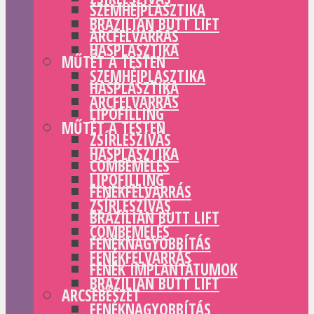
SZEMHÉJPLASZTIKA
BRAZILIAN BUTT LIFT
ARCFELVARRÁS
HASPLASZTIKA
MŰTÉT A TESTEN
SZEMHÉJPLASZTIKA
HASPLASZTIKA
ARCFELVARRÁS
LIPOFILLING
MŰTÉT A TESTEN
ZSÍRLESZÍVÁS
HASPLASZTIKA
COMBEMELÉS
LIPOFILLING
FENÉKFELVARRÁS
ZSÍRLESZÍVÁS
BRAZILIAN BUTT LIFT
COMBEMELÉS
FENÉKNAGYOBBÍTÁS
FENÉKFELVARRÁS
FENÉK IMPLANTÁTUMOK
BRAZILIAN BUTT LIFT
ARCSEBÉSZET
FENÉKNAGYOBBÍTÁS