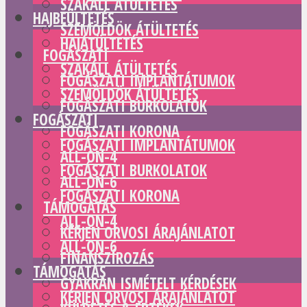
SZAKÁLL ÁTÜLTETÉS
HAJBEÜLTETÉS
SZEMÖLDÖK ÁTÜLTETÉS
HAJÁTÜLTETÉS
FOGÁSZATI
SZAKÁLL ÁTÜLTETÉS
FOGÁSZATI IMPLANTÁTUMOK
SZEMÖLDÖK ÁTÜLTETÉS
FOGÁSZATI BURKOLATOK
FOGÁSZATI
FOGÁSZATI KORONA
FOGÁSZATI IMPLANTÁTUMOK
ALL-ON-4
FOGÁSZATI BURKOLATOK
ALL-ON-6
FOGÁSZATI KORONA
TÁMOGATÁS
ALL-ON-4
KÉRJEN ORVOSI ÁRAJÁNLATOT
ALL-ON-6
FINANSZÍROZÁS
TÁMOGATÁS
GYAKRAN ISMÉTELT KÉRDÉSEK
KÉRJEN ORVOSI ÁRAJÁNLATOT