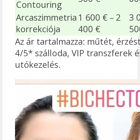
Contouring
Arcaszimmetria
1 600 € – 2
3 
korrekciója
400 €
50
Az ár tartalmazza: műtét, érzés
4/5* szálloda, VIP transzferek é
utókezelés.