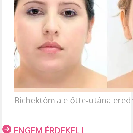
Bichektómia előtte-utána ere
ENGEM ÉRDEKEL !