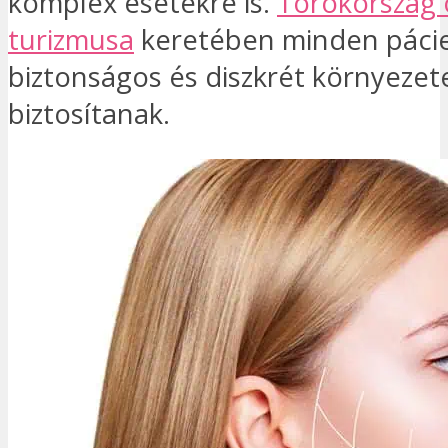
komplex esetekre is.
Törökország 
turizmusa
keretében minden páci
biztonságos és diszkrét környezet
biztosítanak.