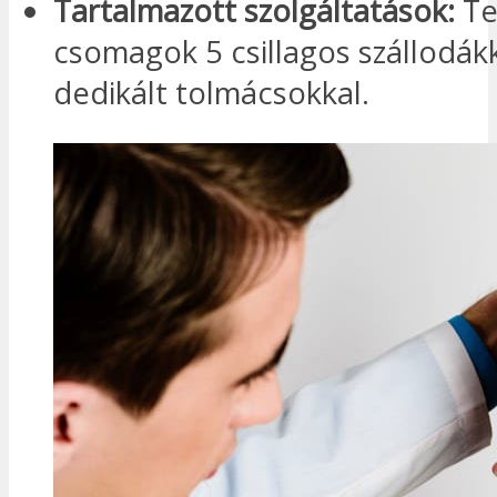
Tartalmazott szolgáltatások:
Te
csomagok 5 csillagos szállodákk
dedikált tolmácsokkal.