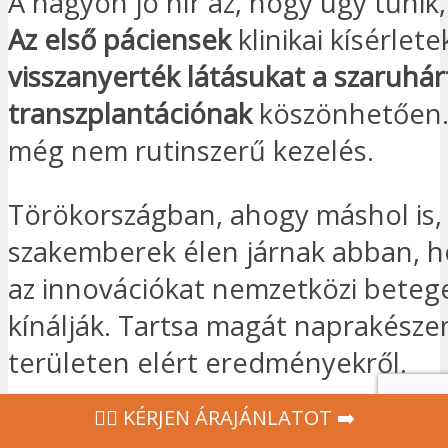
A nagyon jó hír az, hogy úgy tűnik
Az első páciensek
klinikai kísérlet
visszanyerték látásukat a szaruhár
transzplantációnak
köszönhetően.
még nem rutinszerű kezelés.
Törökországban, ahogy máshol is,
szakemberek élen járnak abban, h
az innovációkat nemzetközi beteg
kínálják. Tartsa magát naprakésze
területen elért eredményekről.
‍👩‍⚕ KÉRJEN ÁRAJÁNLATOT ➡️
Ha Törökországot választja őssejt