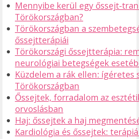
Mennyibe kerül egy őssejt-tran
Törökországban?
Törökországban a szembetegs
őssejtterápiái
Törökországi őssejtterápia: re
neurológiai betegségek eseté
Küzdelem a rák ellen: ígéretes 
Törökországban
Őssejtek, forradalom az esztéti
orvoslásban
Haj: őssejtek a haj megmentés
Kardiológia és őssejtek: terápiá