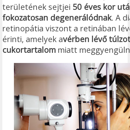
területének sejtjei
50 éves kor ut
fokozatosan degenerálódnak
. A d
retinopátia viszont a retinában lév
érinti, amelyek a
vérben lévő túlzo
cukortartalom
miatt meggyengüln