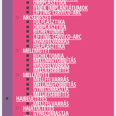
ORRPLASZTIKA
FENÉK IMPLANTÁTUMOK
LIFTING CERVICO-ARC
ARCSEBÉSZET
FÜLPLASZTIKA
ORRPLASZTIKA
BICHECTOMIA
LIFTING CERVICO-ARC
NYAKFELVARRÁS
FÜLPLASZTIKA
MELLMŰTÉT
BICHECTOMIA
MELLNAGYOBBÍTÁS
NYAKFELVARRÁS
MELLKISEBBÍTÉS
MELLMŰTÉT
MELLFELVARRÁS
MELLNAGYOBBÍTÁS
GYNECOMASTIA
MELLKISEBBÍTÉS
HAJBEÜLTETÉS
MELLFELVARRÁS
HAJÁTÜLTETÉS
GYNECOMASTIA