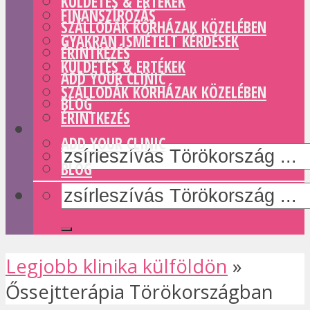
KÜLDETÉS & ERTÉKEK
FINANSZÍROZÁS
SZÁLLODÁK KÓRHÁZAK KÖZELÉBEN
GYAKRAN ISMÉTELT KÉRDÉSEK
ÉRINTKEZÉS
KÜLDETÉS & ERTÉKEK
ADD YOUR CLINIC
SZÁLLODÁK KÓRHÁZAK KÖZELÉBEN
BLOG
ÉRINTKEZÉS
ADD YOUR CLINIC
BLOG
Legjobb klinika külföldön
»
Őssejtterápia Törökországban