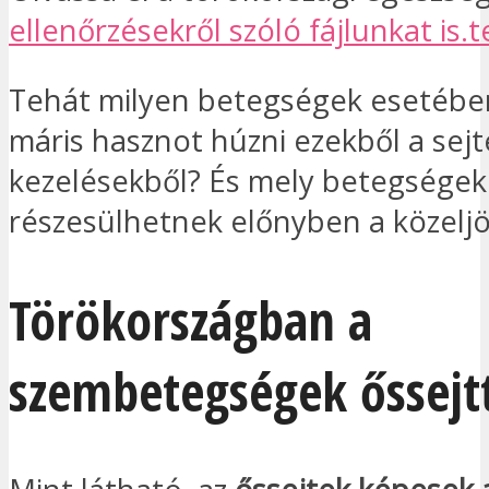
ellenőrzésekről szóló fájlunkat is.
Tehát milyen betegségek esetébe
máris hasznot húzni ezekből a sejt
kezelésekből? És mely betegségek
részesülhetnek előnyben a közelj
Törökországban a
szembetegségek őssejtt