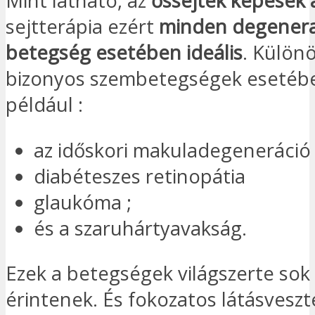
Mint látható, az
őssejtek képesek a
sejtterápia ezért
minden degenera
betegség esetében ideális
. Különö
bizonyos szembetegségek esetébe
például :
az időskori makuladegeneráció 
diabéteszes retinopátia
glaukóma ;
és a szaruhártyavakság.
Ezek a betegségek világszerte so
érintenek. És fokozatos látásvesz