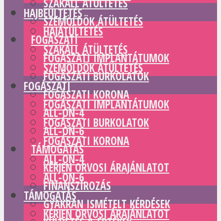
SZAKÁLL ÁTÜLTETÉS
HAJBEÜLTETÉS
SZEMÖLDÖK ÁTÜLTETÉS
HAJÁTÜLTETÉS
FOGÁSZATI
SZAKÁLL ÁTÜLTETÉS
FOGÁSZATI IMPLANTÁTUMOK
SZEMÖLDÖK ÁTÜLTETÉS
FOGÁSZATI BURKOLATOK
FOGÁSZATI
FOGÁSZATI KORONA
FOGÁSZATI IMPLANTÁTUMOK
ALL-ON-4
FOGÁSZATI BURKOLATOK
ALL-ON-6
FOGÁSZATI KORONA
TÁMOGATÁS
ALL-ON-4
KÉRJEN ORVOSI ÁRAJÁNLATOT
ALL-ON-6
FINANSZÍROZÁS
TÁMOGATÁS
GYAKRAN ISMÉTELT KÉRDÉSEK
KÉRJEN ORVOSI ÁRAJÁNLATOT