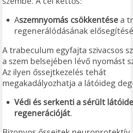
szembe. A cél kettős:
A
szemnyomás csökkentése
a t
regenerálódásának elősegítésé
A trabeculum egyfajta szivacsos s
a szem belsejében lévő nyomást s
Az ilyen őssejtkezelés tehát
megakadályozhatja a látóideg deg
Védi és serkenti a sérült látóid
regenerációját
.
Bizonyos őssejtek neuroprotektív