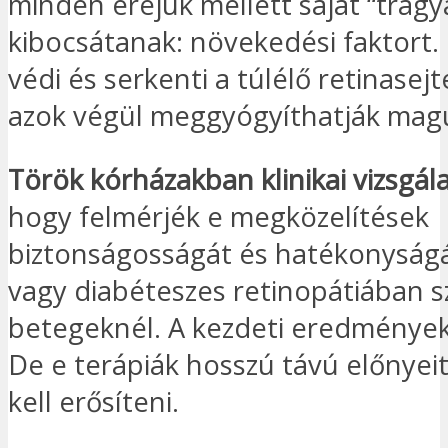
minden erejük mellett saját “trágyá
kibocsátanak: növekedési faktort. 
védi és serkenti a túlélő retinasejt
azok végül meggyógyíthatják magu
Török kórházakban klinikai vizsgál
hogy felmérjék e megközelítések
biztonságosságát és hatékonysá
vagy diabéteszes retinopátiában 
betegeknél. A kezdeti eredmények
De e terápiák hosszú távú előnye
kell erősíteni.