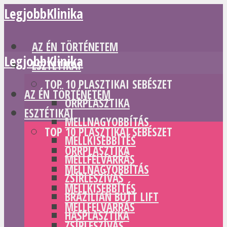
LegjobbKlinika
AZ ÉN TÖRTÉNETEM
LegjobbKlinika
ESZTÉTIKAI
TOP 10 PLASZTIKAI SEBÉSZET
AZ ÉN TÖRTÉNETEM
ORRPLASZTIKA
ESZTÉTIKAI
MELLNAGYOBBÍTÁS
TOP 10 PLASZTIKAI SEBÉSZET
MELLKISEBBÍTÉS
ORRPLASZTIKA
MELLFELVARRÁS
MELLNAGYOBBÍTÁS
ZSÍRLESZÍVÁS
MELLKISEBBÍTÉS
BRAZILIAN BUTT LIFT
MELLFELVARRÁS
HASPLASZTIKA
ZSÍRLESZÍVÁS