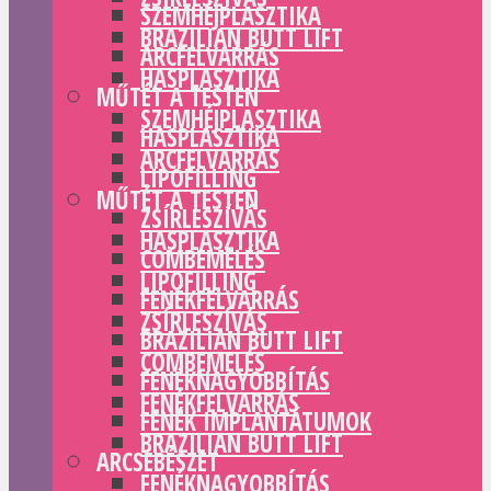
SZEMHÉJPLASZTIKA
BRAZILIAN BUTT LIFT
ARCFELVARRÁS
HASPLASZTIKA
MŰTÉT A TESTEN
SZEMHÉJPLASZTIKA
HASPLASZTIKA
ARCFELVARRÁS
LIPOFILLING
MŰTÉT A TESTEN
ZSÍRLESZÍVÁS
HASPLASZTIKA
COMBEMELÉS
LIPOFILLING
FENÉKFELVARRÁS
ZSÍRLESZÍVÁS
BRAZILIAN BUTT LIFT
COMBEMELÉS
FENÉKNAGYOBBÍTÁS
FENÉKFELVARRÁS
FENÉK IMPLANTÁTUMOK
BRAZILIAN BUTT LIFT
ARCSEBÉSZET
FENÉKNAGYOBBÍTÁS