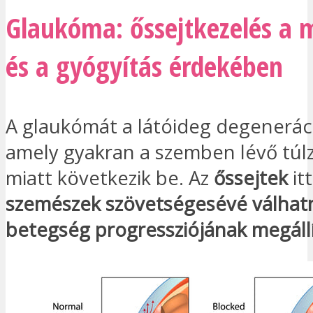
Glaukóma: őssejtkezelés a 
és a gyógyítás érdekében
A glaukómát a látóideg degeneráció
amely gyakran a szemben lévő túl
miatt következik be. Az
őssejtek
itt
szemészek szövetségesévé válhat
betegség progressziójának megáll