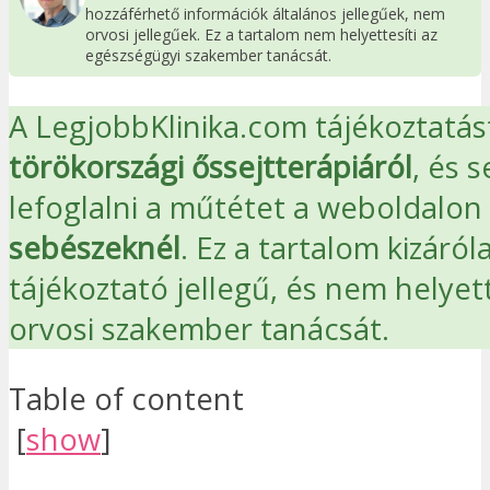
hozzáférhető információk általános jellegűek, nem
orvosi jellegűek. Ez a tartalom nem helyettesíti az
egészségügyi szakember tanácsát.
A LegjobbKlinika.com tájékoztatást
törökországi őssejtterápiáról
, és s
lefoglalni a műtétet a weboldalon
sebészeknél
. Ez a tartalom kizáról
tájékoztató jellegű, és nem helyett
orvosi szakember tanácsát.
Table of content
[
show
]