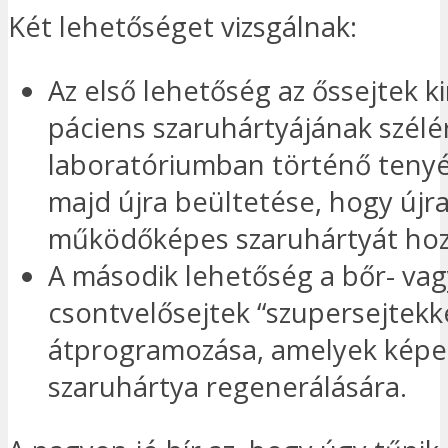
Két lehetőséget vizsgálnak:
Az első lehetőség az őssejtek k
páciens szaruhártyájának szélér
laboratóriumban történő tenyé
majd újra beültetése, hogy újr
működőképes szaruhártyát hozz
A második lehetőség a bőr- vag
csontvelősejtek “szupersejtekk
átprogramozása, amelyek képe
szaruhártya regenerálására.