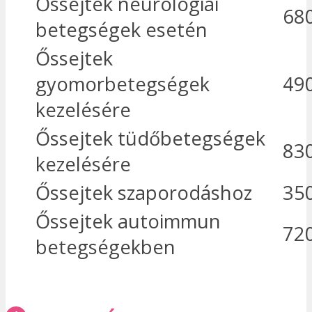
Őssejtek neurológiai
68
betegségek esetén
Őssejtek
gyomorbetegségek
49
kezelésére
Őssejtek tüdőbetegségek
83
kezelésére
Őssejtek szaporodáshoz
35
Őssejtek autoimmun
72
betegségekben