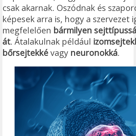
csak akarnak. Oszódnak és szapor
képesek arra is, hogy a szervezet 
megfelelően
bármilyen sejttípussá
át
. Átalakulnak például
izomsejtek
bőrsejtekké
vagy
neuronokká
.