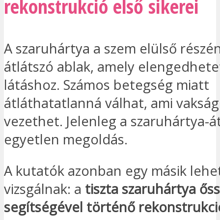
rekonstrukció első sikerei
A szaruhártya a szem elülső részén
átlátszó ablak, amely elengedhetet
látáshoz. Számos betegség miatt
átláthatatlanná válhat, ami vaksá
vezethet. Jelenleg a szaruhártya-á
egyetlen megoldás.
A kutatók azonban egy másik lehet
vizsgálnak: a
tiszta szaruhártya ős
segítségével történő rekonstrukci