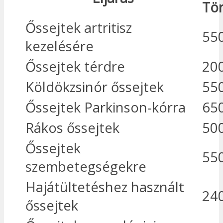
Tö
Őssejtek artritisz
55
kezelésére
Őssejtek térdre
20
Köldökzsinór őssejtek
55
Őssejtek Parkinson-kórra
65
Rákos őssejtek
50
Őssejtek
55
szembetegségekre
Hajátültetéshez használt
24
őssejtek