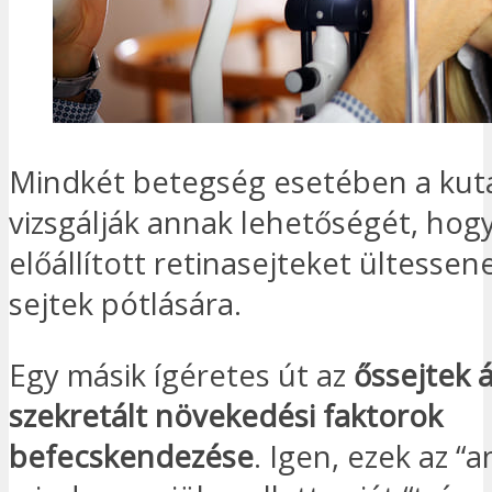
Mindkét betegség esetében a kut
vizsgálják annak lehetőségét, hog
előállított retinasejteket ültessen
sejtek pótlására.
Egy másik ígéretes út az
őssejtek á
szekretált növekedési faktorok
befecskendezése
. Igen, ezek az “