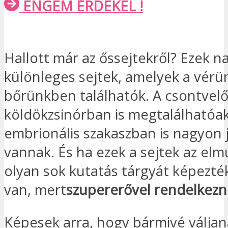
ENGEM ÉRDEKEL !
Hallott már az őssejtekről? Ezek 
különleges sejtek, amelyek a vérü
bőrünkben találhatók. A csontvel
köldökzsinórban is megtalálhatóak
embrionális szakaszban is nagyon 
vannak. És ha ezek a sejtek az el
olyan sok kutatás tárgyát képezték
van, mert
szupererővel rendelkez
Képesek arra, hogy bármivé váljan