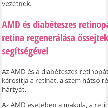
vezetnek.
AMD és diabéteszes retinopá
retina regenerálása őssejte
segítségével
Az AMD és a diabéteszes retinopát
károsítja a retinát, a szem hátsó r
hártyát.
Az AMD esetében a makula, a reti