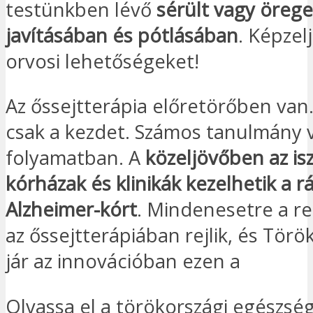
testünkben lévő
sérült vagy örege
javításában és pótlásában
. Képzelj
orvosi lehetőségeket!
Az őssejtterápia előretörőben van
csak a kezdet. Számos tanulmány 
folyamatban. A
közeljövőben az is
kórházak és klinikák kezelhetik a r
Alzheimer-kórt
. Mindenesetre a 
az őssejtterápiában rejlik, és Törö
jár az innovációban ezen a
Olvassa el a törökországi egészsé