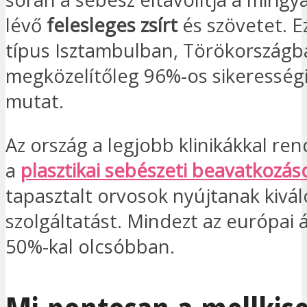
lévő
felesleges zsírt
és szövetet. E
típus Isztambulban, Törökországb
megközelítőleg 96%-os sikerességi
mutat.
Az ország a legjobb klinikákkal ren
a
plasztikai sebészeti beavatkozá
tapasztalt orvosok nyújtanak kivá
szolgáltatást. Mindezt az európai 
50%-kal olcsóbban.