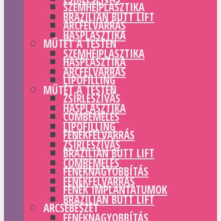
SZEMHÉJPLASZTIKA
BRAZILIAN BUTT LIFT
ARCFELVARRÁS
HASPLASZTIKA
MŰTÉT A TESTEN
SZEMHÉJPLASZTIKA
HASPLASZTIKA
ARCFELVARRÁS
LIPOFILLING
MŰTÉT A TESTEN
ZSÍRLESZÍVÁS
HASPLASZTIKA
COMBEMELÉS
LIPOFILLING
FENÉKFELVARRÁS
ZSÍRLESZÍVÁS
BRAZILIAN BUTT LIFT
COMBEMELÉS
FENÉKNAGYOBBÍTÁS
FENÉKFELVARRÁS
FENÉK IMPLANTÁTUMOK
BRAZILIAN BUTT LIFT
ARCSEBÉSZET
FENÉKNAGYOBBÍTÁS