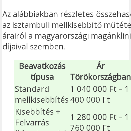
Az alábbiakban részletes összehaso
az isztambuli mellkisebbítő műtét
árairól a magyarországi magánklin
díjaival szemben.
Beavatkozás
Ár
típusa
Törökországban
Standard
1 040 000 Ft – 1
mellkisebbítés
400 000 Ft
Kisebbítés +
1 280 000 Ft – 1
Felvarrás
760 000 Ft