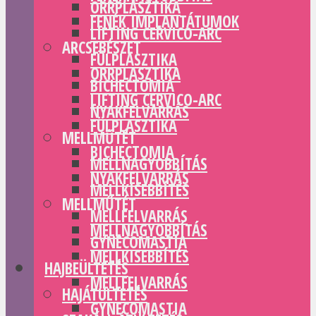
ORRPLASZTIKA
FENÉK IMPLANTÁTUMOK
LIFTING CERVICO-ARC
ARCSEBÉSZET
FÜLPLASZTIKA
ORRPLASZTIKA
BICHECTOMIA
LIFTING CERVICO-ARC
NYAKFELVARRÁS
FÜLPLASZTIKA
MELLMŰTÉT
BICHECTOMIA
MELLNAGYOBBÍTÁS
NYAKFELVARRÁS
MELLKISEBBÍTÉS
MELLMŰTÉT
MELLFELVARRÁS
MELLNAGYOBBÍTÁS
GYNECOMASTIA
MELLKISEBBÍTÉS
HAJBEÜLTETÉS
MELLFELVARRÁS
HAJÁTÜLTETÉS
GYNECOMASTIA