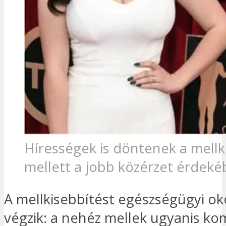
Hírességek is döntenek a mellk
mellett a jobb közérzet érdek
A mellkisebbítést egészségügyi ok
végzik: a nehéz mellek ugyanis ko