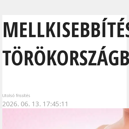
MELLKISEBBÍTÉ
TÖRÖKORSZÁG
Utolsó frissítés
2026. 06. 13. 17:45:11