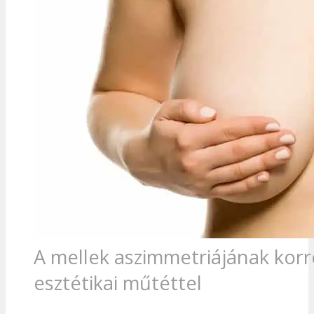
A mellek aszimmetriájának korr
esztétikai műtéttel