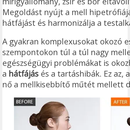
mirigyállomány, zsír és bőr eltávolí
Megoldást nyújt a mell hipetrófiájá
hátfájást és harmonizálja a testalk
A gyakran komplexusokat okozó es
szempontokon túl a túl nagy mell
egészségügyi problémákat is okoz
a
hátfájás
és a tartáshibák. Ez az, 
nő a mellkisebbítő műtét mellett 