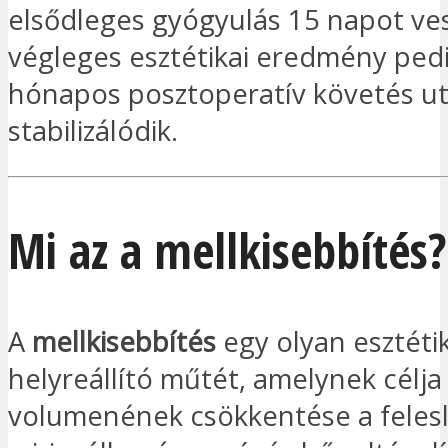
elsődleges gyógyulás 15 napot ves
végleges esztétikai eredmény ped
hónapos posztoperatív követés u
stabilizálódik.
Mi az a mellkisebbítés?
A
mellkisebbítés
egy olyan esztétik
helyreállító műtét, amelynek célja
volumenének csökkentése a feles