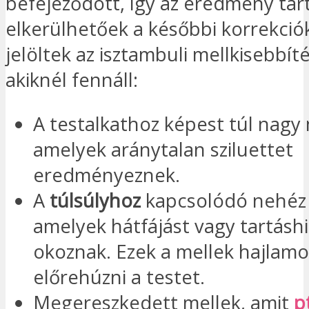
befejeződött, így az eredmény tar
elkerülhetőek a későbbi korrekciók.
jelöltek az isztambuli mellkisebbít
akiknél fennáll:
A testalkathoz képest túl nagy 
amelyek aránytalan sziluettet
eredményeznek.
A
túlsúlyhoz
kapcsolódó nehéz 
amelyek hátfájást vagy tartásh
okoznak. Ezek a mellek hajlam
előrehúzni a testet.
Megereszkedett mellek, amit
p