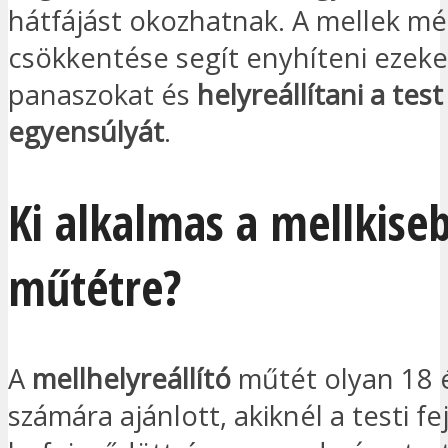
hátfájást okozhatnak. A mellek m
csökkentése segít enyhíteni ezeke
panaszokat és
helyreállítani a test
egyensúlyát
.
Ki alkalmas a mellkise
műtétre?
A
mellhelyreállító
műtét olyan 18 é
számára ajánlott, akiknél a testi f