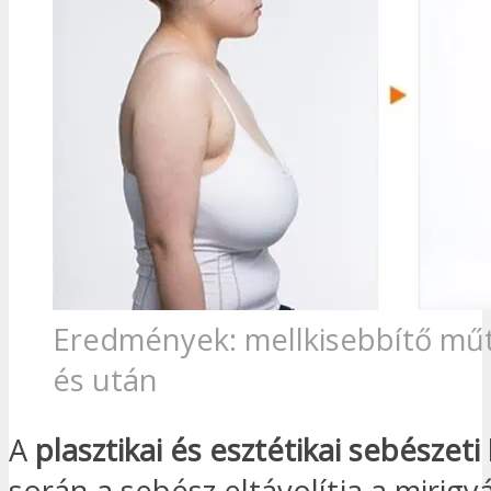
Eredmények: mellkisebbítő műt
és után
A
plasztikai és esztétikai sebészeti
során a sebész eltávolítja a mirig