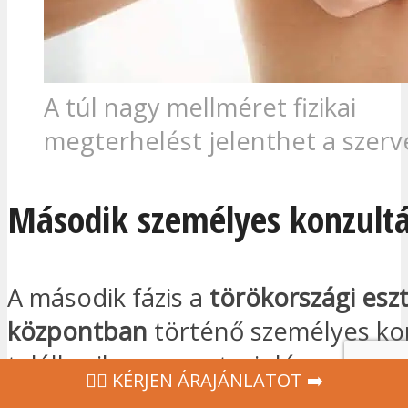
A túl nagy mellméret fizikai
megterhelést jelenthet a szer
Második személyes konzultá
A második fázis a
törökországi eszt
központban
történő személyes konz
találkozik az aneszteziológussal és
‍👩‍⚕ KÉRJEN ÁRAJÁNLATOT ➡️
hogy megbeszéljék a műtét részlet