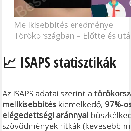
Mellkisebbítés eredménye
Törökországban – Előtte és ut
📈 ISAPS statisztikák
Az ISAPS adatai szerint a
törökorsz
mellkisebbítés
kiemelkedő,
97%-o
elégedettségi aránnyal
büszkélked
szövődmények ritkák (kevesebb mi