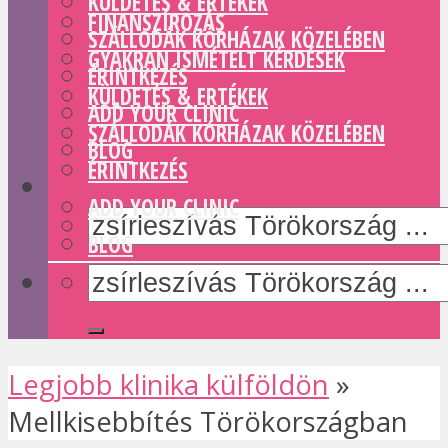
KÜLDETÉS & ERTÉKEK
FINANSZÍROZÁS
SZÁLLODÁK KÓRHÁZAK KÖZELÉBEN
GYAKRAN ISMÉTELT KÉRDÉSEK
ÉRINTKEZÉS
KÜLDETÉS & ERTÉKEK
ADD YOUR CLINIC
SZÁLLODÁK KÓRHÁZAK KÖZELÉBEN
BLOG
ÉRINTKEZÉS
ADD YOUR CLINIC
BLOG
Legjobb klinika külföldön
»
Mellkisebbítés Törökországban