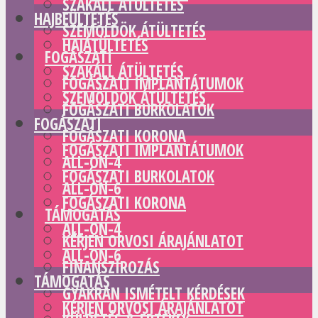
SZAKÁLL ÁTÜLTETÉS
HAJBEÜLTETÉS
SZEMÖLDÖK ÁTÜLTETÉS
HAJÁTÜLTETÉS
FOGÁSZATI
SZAKÁLL ÁTÜLTETÉS
FOGÁSZATI IMPLANTÁTUMOK
SZEMÖLDÖK ÁTÜLTETÉS
FOGÁSZATI BURKOLATOK
FOGÁSZATI
FOGÁSZATI KORONA
FOGÁSZATI IMPLANTÁTUMOK
ALL-ON-4
FOGÁSZATI BURKOLATOK
ALL-ON-6
FOGÁSZATI KORONA
TÁMOGATÁS
ALL-ON-4
KÉRJEN ORVOSI ÁRAJÁNLATOT
ALL-ON-6
FINANSZÍROZÁS
TÁMOGATÁS
GYAKRAN ISMÉTELT KÉRDÉSEK
KÉRJEN ORVOSI ÁRAJÁNLATOT