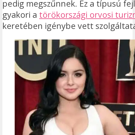
pedig megszűnnek. Ez a típusú fej
gyakori a
törökországi orvosi turi
keretében igénybe vett szolgáltat