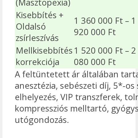
(Masztopexia)
Kisebbítés +
1 360 000 Ft – 1
Oldalsó
920 000 Ft
zsírleszívás
Mellkisebbítés
1 520 000 Ft – 2
korrekciója
080 000 Ft
A feltüntetett ár általában tart
anesztézia, sebészeti díj, 5*-os 
elhelyezés, VIP transzferek, to
kompressziós melltartó, gyógy
utógondozás.