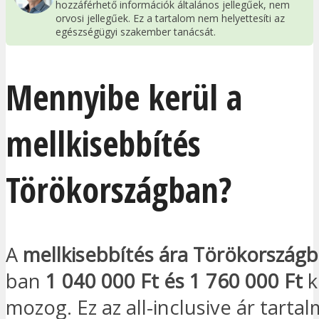
hozzáférhető információk általános jellegűek, nem
orvosi jellegűek. Ez a tartalom nem helyettesíti az
egészségügyi szakember tanácsát.
Mennyibe kerül a
mellkisebbítés
Törökországban?
A
mellkisebbítés ára Törökország
ban
1 040 000 Ft és 1 760 000 Ft
k
mozog. Ez az all-inclusive ár tarta