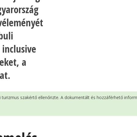
gyarország
 véleményét
buli
 inclusive
eket, a
at.
si turizmus szakértő ellenőrizte. A dokumentált és hozzáférhető infor