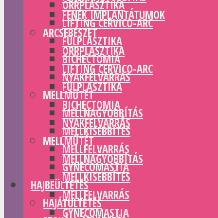
ORRPLASZTIKA
FENÉK IMPLANTÁTUMOK
LIFTING CERVICO-ARC
ARCSEBÉSZET
FÜLPLASZTIKA
ORRPLASZTIKA
BICHECTOMIA
LIFTING CERVICO-ARC
NYAKFELVARRÁS
FÜLPLASZTIKA
MELLMŰTÉT
BICHECTOMIA
MELLNAGYOBBÍTÁS
NYAKFELVARRÁS
MELLKISEBBÍTÉS
MELLMŰTÉT
MELLFELVARRÁS
MELLNAGYOBBÍTÁS
GYNECOMASTIA
MELLKISEBBÍTÉS
HAJBEÜLTETÉS
MELLFELVARRÁS
HAJÁTÜLTETÉS
GYNECOMASTIA