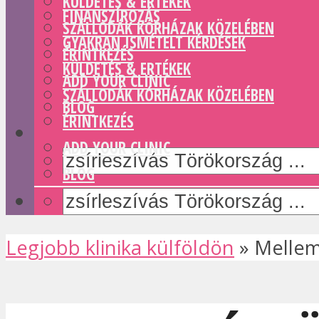
KÜLDETÉS & ERTÉKEK
FINANSZÍROZÁS
SZÁLLODÁK KÓRHÁZAK KÖZELÉBEN
GYAKRAN ISMÉTELT KÉRDÉSEK
ÉRINTKEZÉS
KÜLDETÉS & ERTÉKEK
ADD YOUR CLINIC
SZÁLLODÁK KÓRHÁZAK KÖZELÉBEN
BLOG
ÉRINTKEZÉS
ADD YOUR CLINIC
BLOG
Legjobb klinika külföldön
»
Mellem