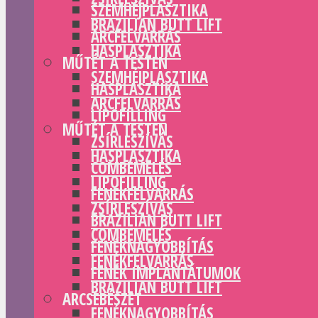
SZEMHÉJPLASZTIKA
BRAZILIAN BUTT LIFT
ARCFELVARRÁS
HASPLASZTIKA
MŰTÉT A TESTEN
SZEMHÉJPLASZTIKA
HASPLASZTIKA
ARCFELVARRÁS
LIPOFILLING
MŰTÉT A TESTEN
ZSÍRLESZÍVÁS
HASPLASZTIKA
COMBEMELÉS
LIPOFILLING
FENÉKFELVARRÁS
ZSÍRLESZÍVÁS
BRAZILIAN BUTT LIFT
COMBEMELÉS
FENÉKNAGYOBBÍTÁS
FENÉKFELVARRÁS
FENÉK IMPLANTÁTUMOK
BRAZILIAN BUTT LIFT
ARCSEBÉSZET
FENÉKNAGYOBBÍTÁS