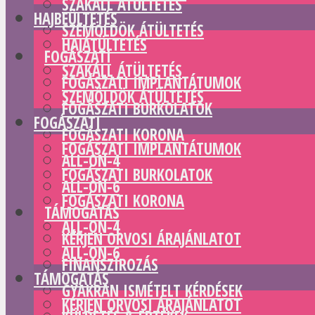
SZAKÁLL ÁTÜLTETÉS
HAJBEÜLTETÉS
SZEMÖLDÖK ÁTÜLTETÉS
HAJÁTÜLTETÉS
FOGÁSZATI
SZAKÁLL ÁTÜLTETÉS
FOGÁSZATI IMPLANTÁTUMOK
SZEMÖLDÖK ÁTÜLTETÉS
FOGÁSZATI BURKOLATOK
FOGÁSZATI
FOGÁSZATI KORONA
FOGÁSZATI IMPLANTÁTUMOK
ALL-ON-4
FOGÁSZATI BURKOLATOK
ALL-ON-6
FOGÁSZATI KORONA
TÁMOGATÁS
ALL-ON-4
KÉRJEN ORVOSI ÁRAJÁNLATOT
ALL-ON-6
FINANSZÍROZÁS
TÁMOGATÁS
GYAKRAN ISMÉTELT KÉRDÉSEK
KÉRJEN ORVOSI ÁRAJÁNLATOT