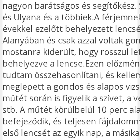
nagyon barátságos és segítőkész. 
és Ulyana és a többiek.A férjemnek
évekkel ezelőtt behelyezett lencs
Alanyában és csak azzal voltak go
mostanra kiderült, hogy rosszul le
behelyezve a lencse.Ezen előzmén
tudtam összehasonlítani, és kell
meglepett a gondos és alapos vizs
műtét során is figyelik a szívet, a
stb. A műtét körülbelül 10 perc ala
befejeződik, és teljesen fájdalom
első lencsét az egyik nap, a másik