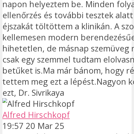
napon helyeztem be. Minden foly
ellenőrzés és további tesztek alatt 
éjszakát töltöttem a klinikán. A sz
kellemesen modern berendezésűe
hihetetlen, de másnap szemüveg n
csak egy szemmel tudtam elolvasni
betűket is.Ma már bánom, hogy 
tettem meg ezt a lépést.Nagyon 
ezt, Dr. Sivrikaya
Alfred Hirschkopf
19:57 20 Mar 25