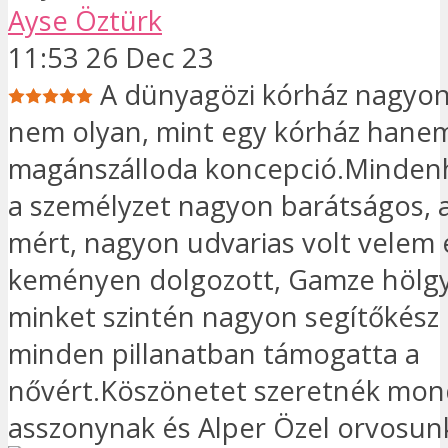
Ayse Öztürk
11:53 26 Dec 23
A dünyagözi kórház nagyon
nem olyan, mint egy kórház hane
magánszálloda koncepció.Mindenho
a személyzet nagyon barátságos, a
mért, nagyon udvarias volt velem 
keményen dolgozott, Gamze hölgy, 
minket szintén nagyon segítőkész
minden pillanatban támogatta a
nővért.Köszönetet szeretnék mo
asszonynak és Alper Özel orvosun