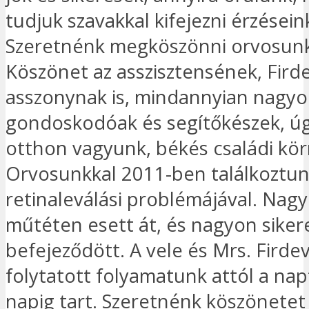
tudjuk szavakkal kifejezni érzésein
Szeretnénk megköszönni orvosun
Köszönet az asszisztensének, Fird
asszonynak is, mindannyian nagy
gondoskodóak és segítőkészek, úg
otthon vagyunk, békés családi kö
Orvosunkkal 2011-ben találkoztu
retinaleválási problémájával. Nag
műtéten esett át, és nagyon sike
befejeződött. A vele és Mrs. Firdev
folytatott folyamatunk attól a nap
napig tart. Szeretnénk köszönete