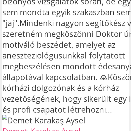
bizonyos vizsgálatok során, de eg
sem mondta egyik szakaszban sem
"jaj".Mindenki nagyon segítőkész v
szeretném megköszönni Doktor úr
motiváló beszédet, amelyet az
aneszteziológusunkkal folytatott
megbeszélésen mondott édesan
állapotával kapcsolatban. 🙏Kösz
kórházi dolgozónak és a kórház
vezetőségének, hogy sikerült egy i
és profi csapatot létrehozni...