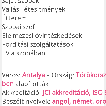
Saját szobák
Vallási létesítmények
Étterem
Szobai széf
Élelmezési óvintézkedések
Fordítási szolgáltatások
TV a szobában
Város:
Antalya
– Ország:
Törökors
ben
alapították
Akkreditáció:
JCI akkreditáció, IS
Beszélt nyelvek:
angol, német, oro