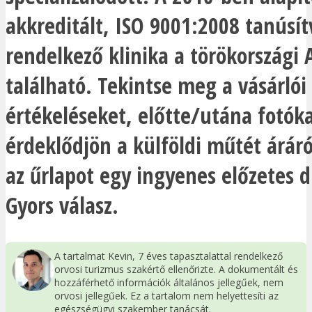
akkreditált, ISO 9001:2008 tanúsí
rendelkező klinika a törökországi
található. Tekintse meg a vásárlói
értékeléseket, előtte/utána fotóka
érdeklődjön a külföldi műtét áráról
az űrlapot egy ingyenes előzetes d
Gyors válasz.
A tartalmat Kevin, 7 éves tapasztalattal rendelkező
orvosi turizmus szakértő ellenőrizte. A dokumentált és
hozzáférhető információk általános jellegűek, nem
orvosi jellegűek. Ez a tartalom nem helyettesíti az
egészségügyi szakember tanácsát.