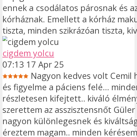
ennek a csodálatos párosnak és a
kórháznak. Emellett a kórház maku
tiszta, minden szikrázóan tiszta, ki
cigdem yolcu
07:13 17 Apr 25
Nagyon kedves volt Cemil 
és figyelme a páciens felé... mind
részletesen kifejtett.. kiváló élmény
szerettem az asszisztensnőt Güler 
nagyon különlegesnek és kiváltsá
éreztem magam.. minden kérésem