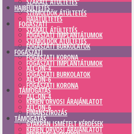
SZAKÁLL ÁTÜLTETÉS
HAJBEÜLTETÉS
SZEMÖLDÖK ÁTÜLTETÉS
HAJÁTÜLTETÉS
FOGÁSZATI
SZAKÁLL ÁTÜLTETÉS
FOGÁSZATI IMPLANTÁTUMOK
SZEMÖLDÖK ÁTÜLTETÉS
FOGÁSZATI BURKOLATOK
FOGÁSZATI
FOGÁSZATI KORONA
FOGÁSZATI IMPLANTÁTUMOK
ALL-ON-4
FOGÁSZATI BURKOLATOK
ALL-ON-6
FOGÁSZATI KORONA
TÁMOGATÁS
ALL-ON-4
KÉRJEN ORVOSI ÁRAJÁNLATOT
ALL-ON-6
FINANSZÍROZÁS
TÁMOGATÁS
GYAKRAN ISMÉTELT KÉRDÉSEK
KÉRJEN ORVOSI ÁRAJÁNLATOT