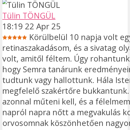
Tülin TÖNGÜL
18:19 22 Apr 25
Körülbelül 10 napja volt eg
retinaszakadásom, és a sivatag ol
volt, amitől féltem. Úgy rohantunk
hogy Semra tanárunk eredményeir
tudtunk vagy hallottunk. Hála Iste
megfelelő szakértőre bukkantunk.
azonnal műteni kell, és a félelmem
napról napra nőtt a megvakulás ko
orvosomnak köszönhetően nagyon