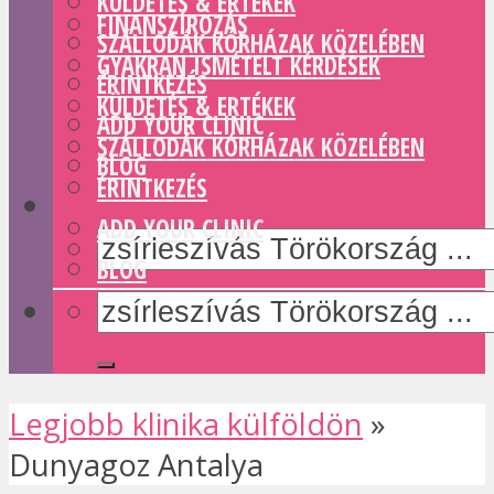
KÜLDETÉS & ERTÉKEK
FINANSZÍROZÁS
SZÁLLODÁK KÓRHÁZAK KÖZELÉBEN
GYAKRAN ISMÉTELT KÉRDÉSEK
ÉRINTKEZÉS
KÜLDETÉS & ERTÉKEK
ADD YOUR CLINIC
SZÁLLODÁK KÓRHÁZAK KÖZELÉBEN
BLOG
ÉRINTKEZÉS
ADD YOUR CLINIC
BLOG
Legjobb klinika külföldön
»
Dunyagoz Antalya