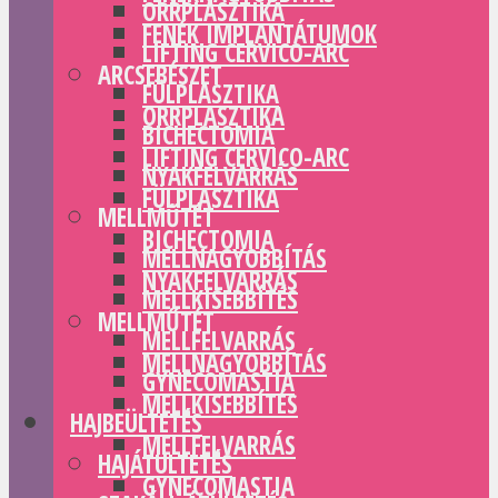
ORRPLASZTIKA
FENÉK IMPLANTÁTUMOK
LIFTING CERVICO-ARC
ARCSEBÉSZET
FÜLPLASZTIKA
ORRPLASZTIKA
BICHECTOMIA
LIFTING CERVICO-ARC
NYAKFELVARRÁS
FÜLPLASZTIKA
MELLMŰTÉT
BICHECTOMIA
MELLNAGYOBBÍTÁS
NYAKFELVARRÁS
MELLKISEBBÍTÉS
MELLMŰTÉT
MELLFELVARRÁS
MELLNAGYOBBÍTÁS
GYNECOMASTIA
MELLKISEBBÍTÉS
HAJBEÜLTETÉS
MELLFELVARRÁS
HAJÁTÜLTETÉS
GYNECOMASTIA