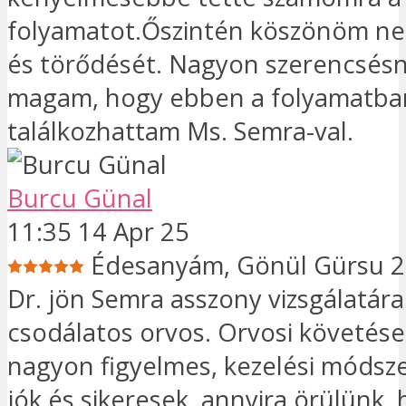
folyamatot.Őszintén köszönöm nek
és törődését. Nagyon szerencsés
magam, hogy ebben a folyamatba
találkozhattam Ms. Semra-val.
Burcu Günal
11:35 14 Apr 25
Édesanyám, Gönül Gürsu 20
Dr. jön Semra asszony vizsgálatár
csodálatos orvos. Orvosi követése
nagyon figyelmes, kezelési módsz
jók és sikeresek, annyira örülünk