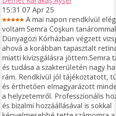
Demet Karakaş Aysel
15:31 07 Apr 25
A mai napon rendkívül elé
voltam Semra Coşkun tanárommal
Dünyagözi Kórházban végzett vizsg
ahová a korábban tapasztalt reti
miatti kivizsgálásra jöttem.Semra 
és tudása a szakterületén nagy hat
rám. Rendkívül jól tájékoztatott, 
és érthetően elmagyarázott minde
a helyzetemről. Professzionális ho
és bizalmi hozzáállásával is sokkal
kényelmesebbé tette számomra a