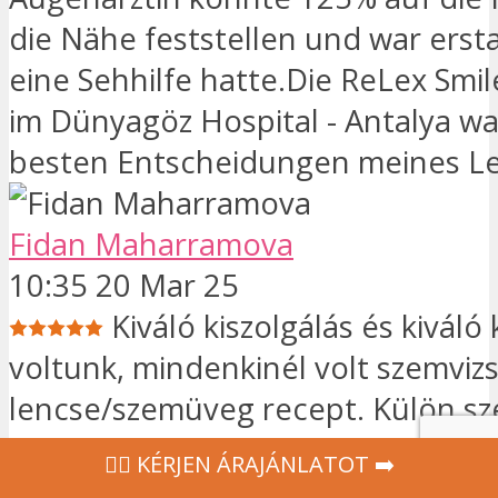
die Nähe feststellen und war erst
eine Sehhilfe hatte.Die ReLex Smi
im Dünyagöz Hospital - Antalya wa
besten Entscheidungen meines L
Fidan Maharramova
10:35 20 Mar 25
Kiváló kiszolgálás és kiváló 
voltunk, mindenkinél volt szemvizs
lencse/szemüveg recept. Külön s
megemlíteni egy nagyon kedves, 
‍👩‍⚕ KÉRJEN ÁRAJÁNLATOT ➡️
Uljanát, aki fordított és segített 