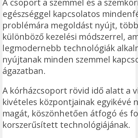
A csoport a szemmel és a szemkör
egészséggel kapcsolatos mindenf
problémára megoldást nyújt, több
különböző kezelési módszerrel, a
legmodernebb technológiák alkal
nyújtanak minden szemmel kapcso
ágazatban.
A kórházcsoport rövid idő alatt a v
kivételes központjainak egyikévé n
magát, köszönhetően átfogó és f
korszerűsített technológiájának.