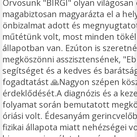
Orvosunk "BİRGİ" olyan világosan 
magabiztosan magyarázta el a hel
önbizalmat adott és megnyugtatot
műtétünk volt, most minden tökél
állapotban van. Ezúton is szeretn
megköszönni asszisztensének, "Eb
segítséget és a kedves és barátsá
fogadtatást 🙏Nagyon szépen kö
érdeklődését.A diagnózis és a keze
folyamat során bemutatott megkö
óriási volt. Édesanyám gerincvelőb
fizikai állapota miatt nehézségei v