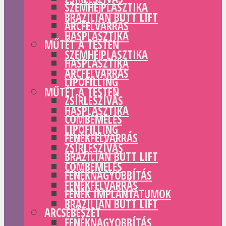
SZEMHÉJPLASZTIKA
BRAZILIAN BUTT LIFT
ARCFELVARRÁS
HASPLASZTIKA
MŰTÉT A TESTEN
SZEMHÉJPLASZTIKA
HASPLASZTIKA
ARCFELVARRÁS
LIPOFILLING
MŰTÉT A TESTEN
ZSÍRLESZÍVÁS
HASPLASZTIKA
COMBEMELÉS
LIPOFILLING
FENÉKFELVARRÁS
ZSÍRLESZÍVÁS
BRAZILIAN BUTT LIFT
COMBEMELÉS
FENÉKNAGYOBBÍTÁS
FENÉKFELVARRÁS
FENÉK IMPLANTÁTUMOK
BRAZILIAN BUTT LIFT
ARCSEBÉSZET
FENÉKNAGYOBBÍTÁS