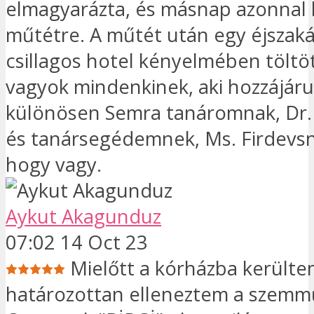
elmagyarázta, és másnap azonnal 
műtétre. A műtét után egy éjszaká
csillagos hotel kényelmében töltö
vagyok mindenkinek, aki hozzájárul
különösen Semra tanáromnak, Dr
és tanársegédemnek, Ms. Firdevsn
hogy vagy.
Aykut Akagunduz
07:02 14 Oct 23
Mielőtt a kórházba kerülte
határozottan elleneztem a szemm