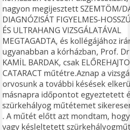
nagyon megijesztett SZEMTÖM/
DIAGNÓZISÁT FIGYELMES-HOSSZÚ
ÉS ULTRAHANG VIZSGÁLATÁVAL
MEGTAGADTA, és kollégájához irán
ugyanabban a kórházban, Prof. Dr
KAMİL BARDAK, csak ELŐREHAJT
CATARACT műtétre.Aznap a vizsgá
orvosunk a további késések elkerü
másnapra időpontot egyeztetett é
szürkehályog műtétemet sikeresen
. A műtét előtt azt mondtam, hogy
vagy késleltetett szürkehályogműt