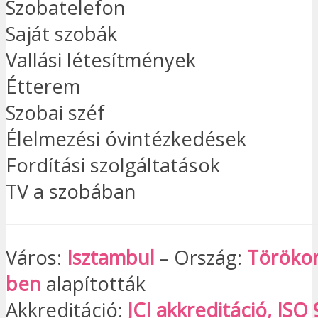
Szobatelefon
Saját szobák
Vallási létesítmények
Étterem
Szobai széf
Élelmezési óvintézkedések
Fordítási szolgáltatások
TV a szobában
Város:
Isztambul
– Ország:
Töröko
ben
alapították
Akkreditáció:
JCI akkreditáció, IS