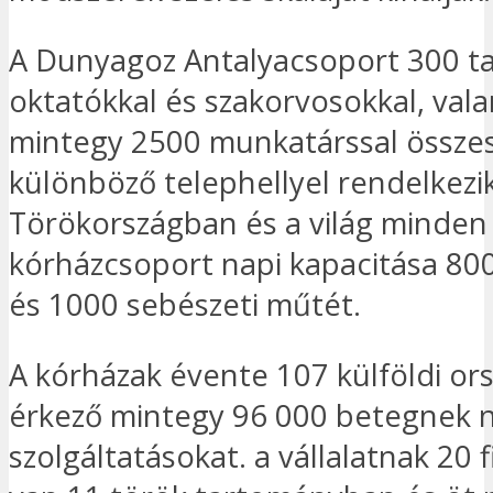
A Dunyagoz Antalyacsoport 300 ta
oktatókkal és szakorvosokkal, val
mintegy 2500 munkatárssal össze
különböző telephellyel rendelkezi
Törökországban és a világ minden 
kórházcsoport napi kapacitása 80
és 1000 sebészeti műtét.
A kórházak évente 107 külföldi or
érkező mintegy 96 000 betegnek 
szolgáltatásokat. a vállalatnak 20 