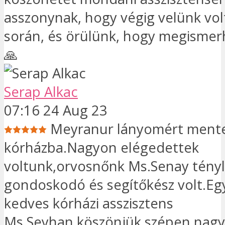
asszonynak, hogy végig velünk vol
során, és örülünk, hogy megismer
🙏
Serap Alkac
07:16 24 Aug 23
Meyranur lányomért ment
kórházba.Nagyon elégedettek
voltunk,orvosnőnk Ms.Senay tény
gondoskodó és segítőkész volt.Eg
kedves kórházi asszisztens
Ms.Seyhan,köszönjük szépen,nagy