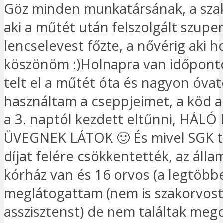
Göz minden munkatársának, a sza
aki a műtét után felszolgált szupe
lencselevest főzte, a nővérig aki h
köszönöm :)Holnapra van időpont
telt el a műtét óta és nagyon óva
használtam a cseppjeimet, a köd 
a 3. naptól kezdett eltűnni, HÁL
ÜVEGNEK LÁTOK 🙂 És mivel SGK ta
díjat felére csökkentették, az áll
kórház van és 16 orvos (a legtöbb
meglátogattam (nem is szakorvost
asszisztenst) de nem találtak mego