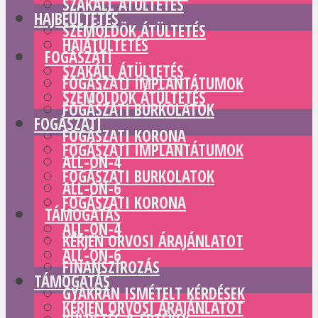
SZAKÁLL ÁTÜLTETÉS
HAJBEÜLTETÉS
SZEMÖLDÖK ÁTÜLTETÉS
HAJÁTÜLTETÉS
FOGÁSZATI
SZAKÁLL ÁTÜLTETÉS
FOGÁSZATI IMPLANTÁTUMOK
SZEMÖLDÖK ÁTÜLTETÉS
FOGÁSZATI BURKOLATOK
FOGÁSZATI
FOGÁSZATI KORONA
FOGÁSZATI IMPLANTÁTUMOK
ALL-ON-4
FOGÁSZATI BURKOLATOK
ALL-ON-6
FOGÁSZATI KORONA
TÁMOGATÁS
ALL-ON-4
KÉRJEN ORVOSI ÁRAJÁNLATOT
ALL-ON-6
FINANSZÍROZÁS
TÁMOGATÁS
GYAKRAN ISMÉTELT KÉRDÉSEK
KÉRJEN ORVOSI ÁRAJÁNLATOT