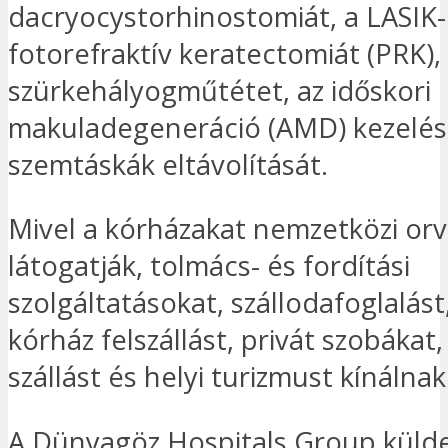
dacryocystorhinostomiát, a LASIK-
fotorefraktív keratectomiát (PRK),
szürkehályogműtétet, az időskori
makuladegeneráció (AMD) kezelés
szemtáskák eltávolítását.
Mivel a kórházakat nemzetközi orv
látogatják, tolmács- és fordítási
szolgáltatásokat, szállodafoglalást
kórház felszállást, privát szobákat,
szállást és helyi turizmust kínálnak
A Dünyagöz Hospitals Group küld