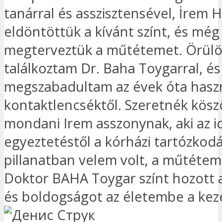
tanárral és asszisztensével, İrem
eldöntöttük a kívánt színt, és mé
megterveztük a műtétemet. Örülö
találkoztam Dr. Baha Toygarral, és
megszabadultam az évek óta haszn
kontaktlencséktől. Szeretnék kös
mondani Irem asszonynak, aki az 
egyeztetéstől a kórházi tartózkod
pillanatban velem volt, a műtétem
Doktor BAHA Toygar színt hozott
és boldogságot az életembe a kez