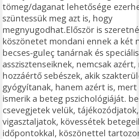
tömeg/daganat lehetősége ezerhe
szüntessük meg azt is, hogy
megnyugodhat.Először is szeretn
köszönetet mondani ennek a két 
becses-guleç tanárnak és speciális
asszisztenseiknek, nemcsak azért,
hozzáértő sebészek, akik szakterü
gyógyítanak, hanem azért is, mer
ismerik a beteg pszichológiáját. b
csevegjetek velük, tájékozódjatok,
vigasztaljatok, kövessétek betegei
időpontokkal, köszönettel tartoz