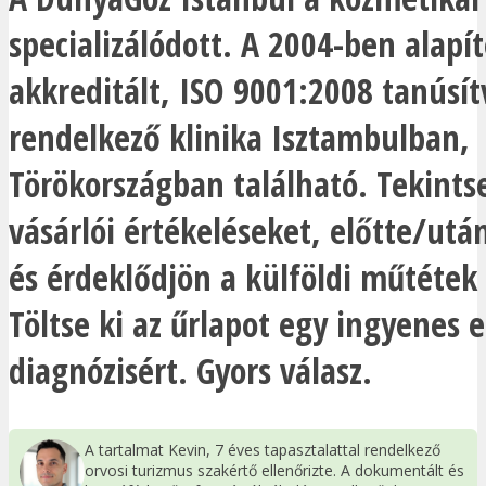
specializálódott. A 2004-ben alapíto
akkreditált, ISO 9001:2008 tanúsí
rendelkező klinika Isztambulban,
Törökországban található. Tekints
vásárlói értékeléseket, előtte/utá
és érdeklődjön a külföldi műtétek 
Töltse ki az űrlapot egy ingyenes e
diagnózisért. Gyors válasz.
A tartalmat Kevin, 7 éves tapasztalattal rendelkező
orvosi turizmus szakértő ellenőrizte. A dokumentált és