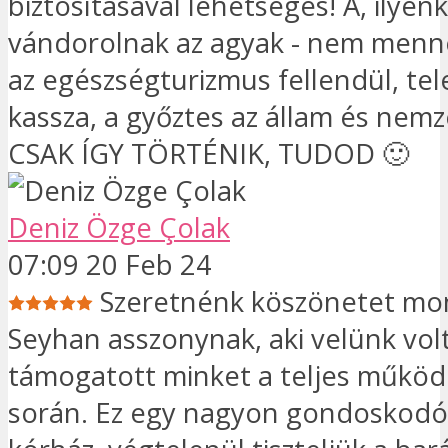
biztosításával lehetséges! Á, ilye
vándorolnak az agyak - nem menn
az egészségturizmus fellendül, tele
kassza, a győztes az állam és nemz
CSAK ÍGY TÖRTÉNIK, TUDOD 🙂
Deniz Özge Çolak
07:09 20 Feb 24
Szeretnénk köszönetet mo
Seyhan asszonynak, aki velünk vol
támogatott minket a teljes működ
során. Ez egy nagyon gondoskodó 