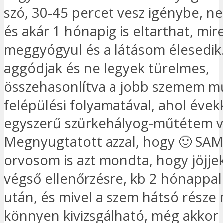
szó, 30-45 percet vesz igénybe, n
és akár 1 hónapig is eltarthat, mi
meggyógyul és a látásom élesedik
aggódjak és ne legyek türelmes,
összehasonlítva a jobb szemem m
felépülési folyamatával, ahol évek
egyszerű szürkehályog-műtétem v
Megnyugtatott azzal, hogy 🙂 SA
orvosom is azt mondta, hogy jöjjek
végső ellenőrzésre, kb 2 hónappal
után, és mivel a szem hátsó része
könnyen kivizsgálható, még akkor i