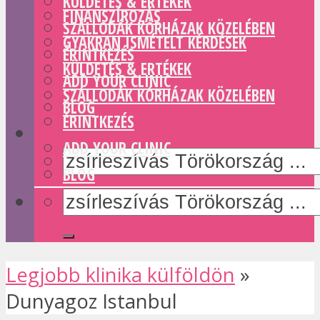
KÜLDETÉS & ERTÉKEK
FINANSZÍROZÁS
SZÁLLODÁK KÓRHÁZAK KÖZELÉBEN
GYAKRAN ISMÉTELT KÉRDÉSEK
ÉRINTKEZÉS
KÜLDETÉS & ERTÉKEK
ADD YOUR CLINIC
SZÁLLODÁK KÓRHÁZAK KÖZELÉBEN
BLOG
ÉRINTKEZÉS
ADD YOUR CLINIC
BLOG
Legjobb klinika külföldön
»
Dunyagoz Istanbul