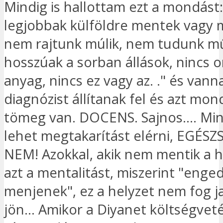
Mindig is hallottam ezt a mondást:
legjobbak külföldre mentek vagy 
nem rajtunk múlik, nem tudunk mű
hosszúak a sorban állások, nincs o
anyag, nincs ez vagy az. ." és vanna
diagnózist állítanak fel és azt mon
tömeg van. DOCENS. Sajnos.... Mi
lehet megtakarítást elérni, EGÉS
NEM! Azokkal, akik nem mentik a h
azt a mentalitást, miszerint "enge
menjenek", ez a helyzet nem fog ja
jön... Amikor a Diyanet költségveté