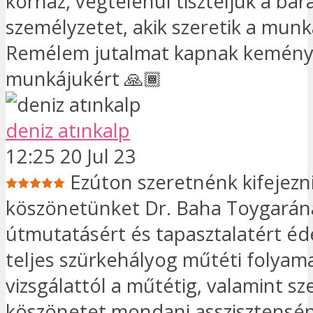
kórház, végtelenül tiszteljük a ba
személyzetet, akik szeretik a munk
Remélem jutalmat kapnak kemén
munkájukért 🙏🏾
deniz atınkalp
12:25 20 Jul 23
Ezúton szeretnénk kifejezn
köszönetünket Dr. Baha Toygarána
útmutatásért és tapasztalatért é
teljes szürkehályog műtéti folyama
vizsgálattól a műtétig, valamint s
köszönetet mondani asszisztensén