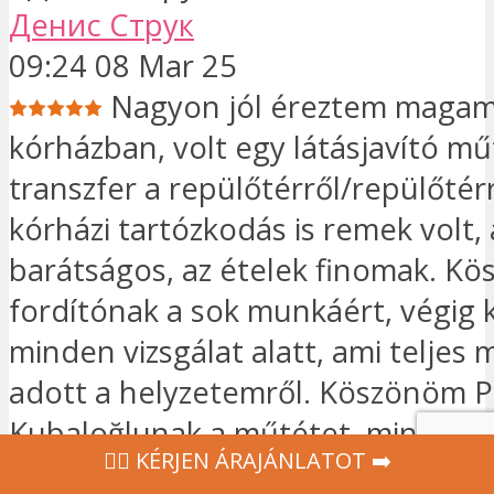
Денис Струк
09:24 08 Mar 25
Nagyon jól éreztem magam
kórházban, volt egy látásjavító m
transzfer a repülőtérről/repülőtérr
kórházi tartózkodás is remek volt,
barátságos, az ételek finomak. Kö
fordítónak a sok munkáért, végig k
minden vizsgálat alatt, ami teljes
adott a helyzetemről. Köszönöm Pr
Kubaloğlunak a műtétet, minden vi
‍👩‍⚕ KÉRJEN ÁRAJÁNLATOT ➡️
Három kezelési módszert ajánlottak