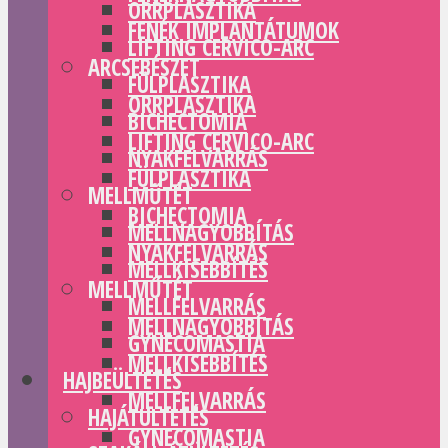
ORRPLASZTIKA
FENÉK IMPLANTÁTUMOK
LIFTING CERVICO-ARC
ARCSEBÉSZET
FÜLPLASZTIKA
ORRPLASZTIKA
BICHECTOMIA
LIFTING CERVICO-ARC
NYAKFELVARRÁS
FÜLPLASZTIKA
MELLMŰTÉT
BICHECTOMIA
MELLNAGYOBBÍTÁS
NYAKFELVARRÁS
MELLKISEBBÍTÉS
MELLMŰTÉT
MELLFELVARRÁS
MELLNAGYOBBÍTÁS
GYNECOMASTIA
MELLKISEBBÍTÉS
HAJBEÜLTETÉS
MELLFELVARRÁS
HAJÁTÜLTETÉS
GYNECOMASTIA