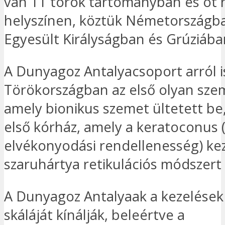
van 11 török tartományban és öt 
helyszínen, köztük Németországba
Egyesült Királyságban és Grúziába
A Dunyagoz Antalyacsoport arról 
Törökországban az első olyan szem
amely bionikus szemet ültetett be,
első kórház, amely a keratoconus 
elvékonyodási rendellenesség) ke
szaruhártya retikulációs módszert 
A Dunyagoz Antalyaak a kezelések
skáláját kínálják, beleértve a