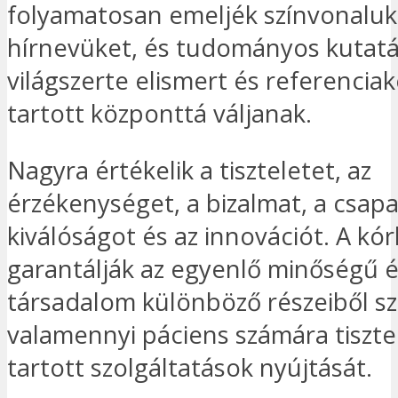
folyamatosan emeljék színvonaluka
hírnevüket, és tudományos kutat
világszerte elismert és referenci
tartott központtá váljanak.
Nagyra értékelik a tiszteletet, az
érzékenységet, a bizalmat, a csap
kiválóságot és az innovációt. A kó
garantálják az egyenlő minőségű é
társadalom különböző részeiből s
valamennyi páciens számára tiszt
tartott szolgáltatások nyújtását.