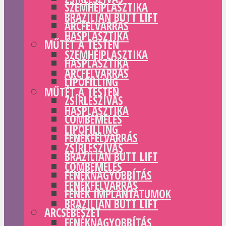
SZEMHÉJPLASZTIKA
BRAZILIAN BUTT LIFT
ARCFELVARRÁS
HASPLASZTIKA
MŰTÉT A TESTEN
SZEMHÉJPLASZTIKA
HASPLASZTIKA
ARCFELVARRÁS
LIPOFILLING
MŰTÉT A TESTEN
ZSÍRLESZÍVÁS
HASPLASZTIKA
COMBEMELÉS
LIPOFILLING
FENÉKFELVARRÁS
ZSÍRLESZÍVÁS
BRAZILIAN BUTT LIFT
COMBEMELÉS
FENÉKNAGYOBBÍTÁS
FENÉKFELVARRÁS
FENÉK IMPLANTÁTUMOK
BRAZILIAN BUTT LIFT
ARCSEBÉSZET
FENÉKNAGYOBBÍTÁS