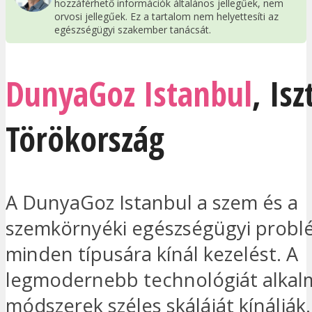
hozzáférhető információk általános jellegűek, nem
orvosi jellegűek. Ez a tartalom nem helyettesíti az
egészségügyi szakember tanácsát.
DunyaGoz Istanbul
,
Is
Törökország
A DunyaGoz Istanbul a szem és a
szemkörnyéki egészségügyi prob
minden típusára kínál kezelést. A
legmodernebb technológiát alkal
módszerek széles skáláját kínálják.