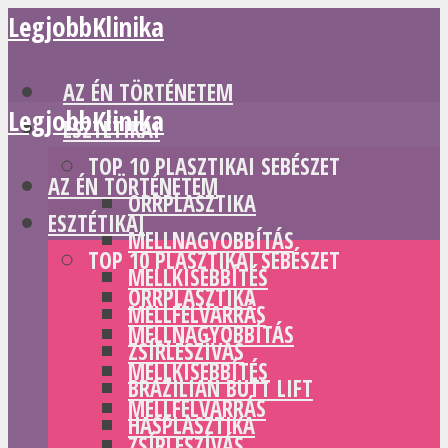
LegjobbKlinika
AZ ÉN TÖRTÉNETEM
LegjobbKlinika
ESZTÉTIKAI
TOP 10 PLASZTIKAI SEBÉSZET
AZ ÉN TÖRTÉNETEM
ORRPLASZTIKA
ESZTÉTIKAI
MELLNAGYOBBÍTÁS
TOP 10 PLASZTIKAI SEBÉSZET
MELLKISEBBÍTÉS
ORRPLASZTIKA
MELLFELVARRÁS
MELLNAGYOBBÍTÁS
ZSÍRLESZÍVÁS
MELLKISEBBÍTÉS
BRAZILIAN BUTT LIFT
MELLFELVARRÁS
HASPLASZTIKA
ZSÍRLESZÍVÁS