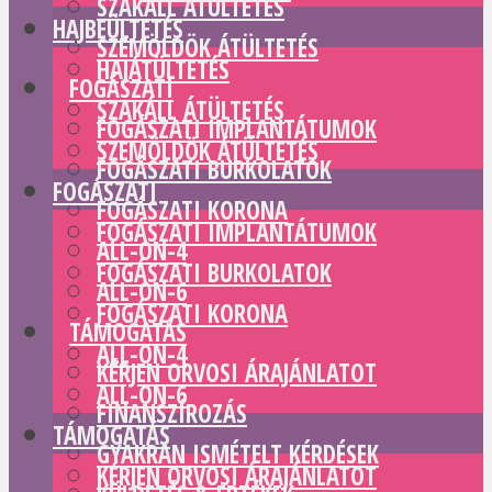
SZAKÁLL ÁTÜLTETÉS
HAJBEÜLTETÉS
SZEMÖLDÖK ÁTÜLTETÉS
HAJÁTÜLTETÉS
FOGÁSZATI
SZAKÁLL ÁTÜLTETÉS
FOGÁSZATI IMPLANTÁTUMOK
SZEMÖLDÖK ÁTÜLTETÉS
FOGÁSZATI BURKOLATOK
FOGÁSZATI
FOGÁSZATI KORONA
FOGÁSZATI IMPLANTÁTUMOK
ALL-ON-4
FOGÁSZATI BURKOLATOK
ALL-ON-6
FOGÁSZATI KORONA
TÁMOGATÁS
ALL-ON-4
KÉRJEN ORVOSI ÁRAJÁNLATOT
ALL-ON-6
FINANSZÍROZÁS
TÁMOGATÁS
GYAKRAN ISMÉTELT KÉRDÉSEK
KÉRJEN ORVOSI ÁRAJÁNLATOT