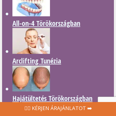
All-on-4 Törökországban
Arclifting Tunézia
Hajátültetés Törökországban
‍👩‍⚕ KÉRJEN ÁRAJÁNLATOT ➡️