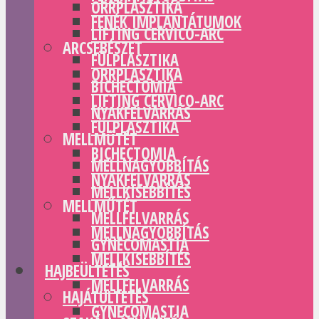
ORRPLASZTIKA
FENÉK IMPLANTÁTUMOK
LIFTING CERVICO-ARC
ARCSEBÉSZET
FÜLPLASZTIKA
ORRPLASZTIKA
BICHECTOMIA
LIFTING CERVICO-ARC
NYAKFELVARRÁS
FÜLPLASZTIKA
MELLMŰTÉT
BICHECTOMIA
MELLNAGYOBBÍTÁS
NYAKFELVARRÁS
MELLKISEBBÍTÉS
MELLMŰTÉT
MELLFELVARRÁS
MELLNAGYOBBÍTÁS
GYNECOMASTIA
MELLKISEBBÍTÉS
HAJBEÜLTETÉS
MELLFELVARRÁS
HAJÁTÜLTETÉS
GYNECOMASTIA