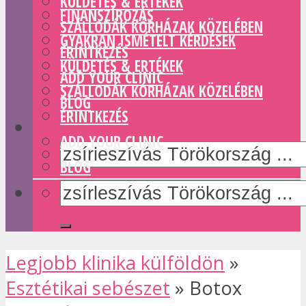
KÜLDETÉS & ERTÉKEK
FINANSZÍROZÁS
SZÁLLODÁK KÓRHÁZAK KÖZELÉBEN
GYAKRAN ISMÉTELT KÉRDÉSEK
ÉRINTKEZÉS
KÜLDETÉS & ERTÉKEK
ADD YOUR CLINIC
SZÁLLODÁK KÓRHÁZAK KÖZELÉBEN
BLOG
ÉRINTKEZÉS
ADD YOUR CLINIC
BLOG
Legjobb klinika külföldön
»
Esztétikai sebészet
»
Botox