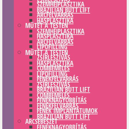
SZEMHÉJPLASZTIKA
BRAZILIAN BUTT LIFT
ARCFELVARRÁS
HASPLASZTIKA
MŰTÉT A TESTEN
SZEMHÉJPLASZTIKA
HASPLASZTIKA
ARCFELVARRÁS
LIPOFILLING
MŰTÉT A TESTEN
ZSÍRLESZÍVÁS
HASPLASZTIKA
COMBEMELÉS
LIPOFILLING
FENÉKFELVARRÁS
ZSÍRLESZÍVÁS
BRAZILIAN BUTT LIFT
COMBEMELÉS
FENÉKNAGYOBBÍTÁS
FENÉKFELVARRÁS
FENÉK IMPLANTÁTUMOK
BRAZILIAN BUTT LIFT
ARCSEBÉSZET
FENÉKNAGYOBBÍTÁS