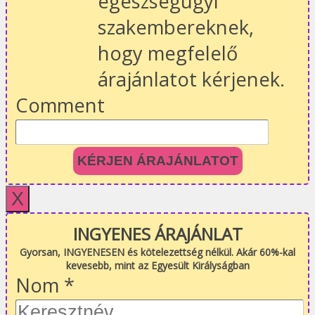
egészségügyi
szakembereknek,
hogy megfelelő
árajánlatot kérjenek.
Comment
KÉRJEN ÁRAJÁNLATOT
X
INGYENES ÁRAJÁNLAT
Gyorsan, INGYENESEN és kötelezettség nélkül. Akár 60%-kal
kevesebb, mint az Egyesült Királyságban
Nom
*