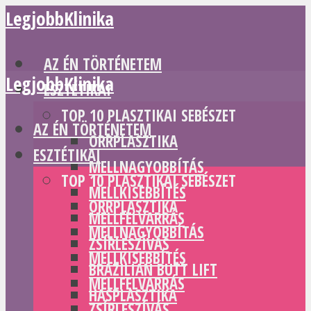
LegjobbKlinika
AZ ÉN TÖRTÉNETEM
LegjobbKlinika
ESZTÉTIKAI
TOP 10 PLASZTIKAI SEBÉSZET
AZ ÉN TÖRTÉNETEM
ORRPLASZTIKA
ESZTÉTIKAI
MELLNAGYOBBÍTÁS
TOP 10 PLASZTIKAI SEBÉSZET
MELLKISEBBÍTÉS
ORRPLASZTIKA
MELLFELVARRÁS
MELLNAGYOBBÍTÁS
ZSÍRLESZÍVÁS
MELLKISEBBÍTÉS
BRAZILIAN BUTT LIFT
MELLFELVARRÁS
HASPLASZTIKA
ZSÍRLESZÍVÁS