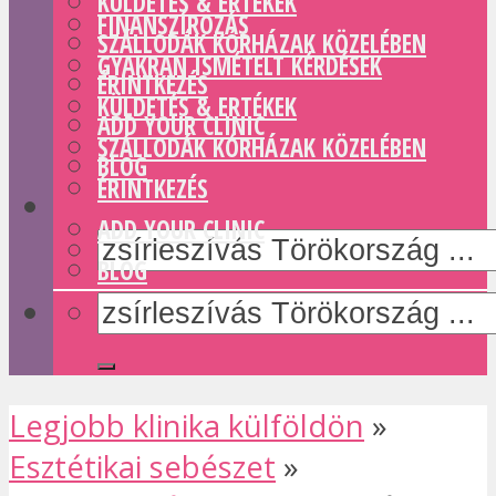
KÜLDETÉS & ERTÉKEK
FINANSZÍROZÁS
SZÁLLODÁK KÓRHÁZAK KÖZELÉBEN
GYAKRAN ISMÉTELT KÉRDÉSEK
ÉRINTKEZÉS
KÜLDETÉS & ERTÉKEK
ADD YOUR CLINIC
SZÁLLODÁK KÓRHÁZAK KÖZELÉBEN
BLOG
ÉRINTKEZÉS
ADD YOUR CLINIC
BLOG
Legjobb klinika külföldön
»
Esztétikai sebészet
»