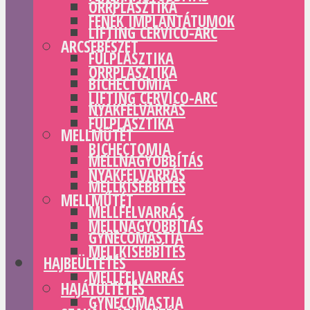
ORRPLASZTIKA
FENÉK IMPLANTÁTUMOK
LIFTING CERVICO-ARC
ARCSEBÉSZET
FÜLPLASZTIKA
ORRPLASZTIKA
BICHECTOMIA
LIFTING CERVICO-ARC
NYAKFELVARRÁS
FÜLPLASZTIKA
MELLMŰTÉT
BICHECTOMIA
MELLNAGYOBBÍTÁS
NYAKFELVARRÁS
MELLKISEBBÍTÉS
MELLMŰTÉT
MELLFELVARRÁS
MELLNAGYOBBÍTÁS
GYNECOMASTIA
MELLKISEBBÍTÉS
HAJBEÜLTETÉS
MELLFELVARRÁS
HAJÁTÜLTETÉS
GYNECOMASTIA