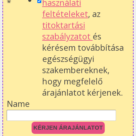
*
használati
feltételeket
, az
titoktartási
szabályzatot
és
kérésem továbbítása
egészségügyi
szakembereknek,
hogy megfelelő
árajánlatot kérjenek.
Name
KÉRJEN ÁRAJÁNLATOT