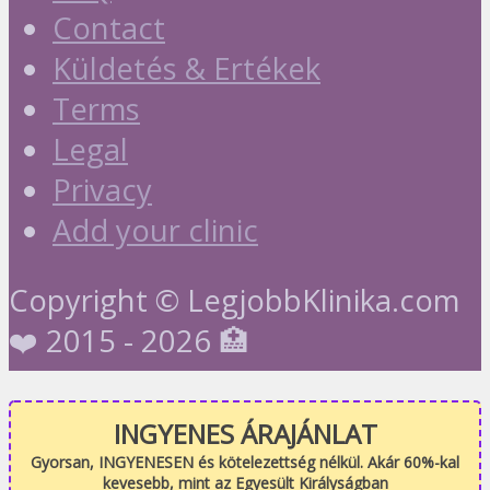
Contact
Küldetés & Ertékek
Terms
Legal
Privacy
Add your clinic
Copyright © LegjobbKlinika.com
❤️ 2015 - 2026 🏥
INGYENES ÁRAJÁNLAT
Gyorsan, INGYENESEN és kötelezettség nélkül. Akár 60%-kal
kevesebb, mint az Egyesült Királyságban