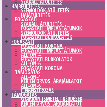
SZAKÁLL ÁTÜLTETÉS
HAJBEÜLTETÉS
SZEMÖLDÖK ÁTÜLTETÉS
HAJÁTÜLTETÉS
FOGÁSZATI
SZAKÁLL ÁTÜLTETÉS
FOGÁSZATI IMPLANTÁTUMOK
SZEMÖLDÖK ÁTÜLTETÉS
FOGÁSZATI BURKOLATOK
FOGÁSZATI
FOGÁSZATI KORONA
FOGÁSZATI IMPLANTÁTUMOK
ALL-ON-4
FOGÁSZATI BURKOLATOK
ALL-ON-6
FOGÁSZATI KORONA
TÁMOGATÁS
ALL-ON-4
KÉRJEN ORVOSI ÁRAJÁNLATOT
ALL-ON-6
FINANSZÍROZÁS
TÁMOGATÁS
GYAKRAN ISMÉTELT KÉRDÉSEK
KÉRJEN ORVOSI ÁRAJÁNLATOT