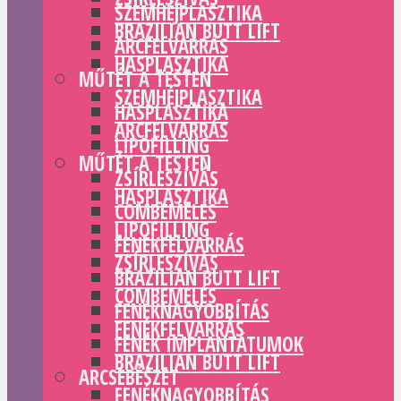
SZEMHÉJPLASZTIKA
BRAZILIAN BUTT LIFT
ARCFELVARRÁS
HASPLASZTIKA
MŰTÉT A TESTEN
SZEMHÉJPLASZTIKA
HASPLASZTIKA
ARCFELVARRÁS
LIPOFILLING
MŰTÉT A TESTEN
ZSÍRLESZÍVÁS
HASPLASZTIKA
COMBEMELÉS
LIPOFILLING
FENÉKFELVARRÁS
ZSÍRLESZÍVÁS
BRAZILIAN BUTT LIFT
COMBEMELÉS
FENÉKNAGYOBBÍTÁS
FENÉKFELVARRÁS
FENÉK IMPLANTÁTUMOK
BRAZILIAN BUTT LIFT
ARCSEBÉSZET
FENÉKNAGYOBBÍTÁS