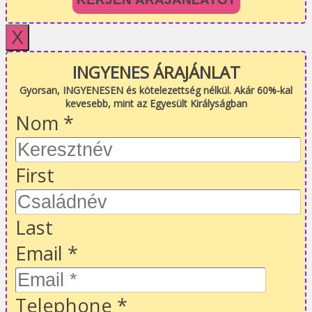
X
INGYENES ÁRAJÁNLAT
Gyorsan, INGYENESEN és kötelezettség nélkül. Akár 60%-kal
kevesebb, mint az Egyesült Királyságban
Nom
*
First
Last
Email
*
Telephone
*