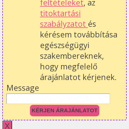
feltételeket
, az
titoktartási
szabályzatot
és
kérésem továbbítása
egészségügyi
szakembereknek,
hogy megfelelő
árajánlatot kérjenek.
Message
KÉRJEN ÁRAJÁNLATOT
X