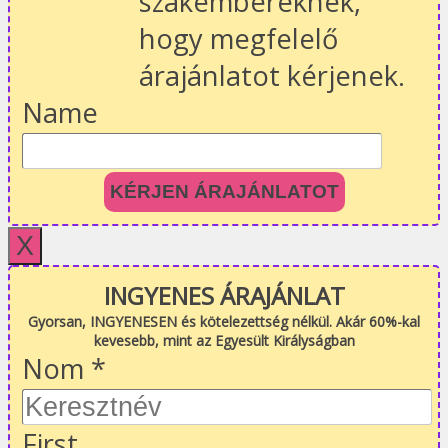
szakembereknek,
hogy megfelelő
árajánlatot kérjenek.
Name
KÉRJEN ÁRAJÁNLATOT
X
INGYENES ÁRAJÁNLAT
Gyorsan, INGYENESEN és kötelezettség nélkül. Akár 60%-kal
kevesebb, mint az Egyesült Királyságban
Nom
*
First