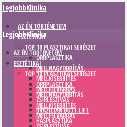
LegjobbKlinika
AZ ÉN TÖRTÉNETEM
LegjobbKlinika
ESZTÉTIKAI
TOP 10 PLASZTIKAI SEBÉSZET
AZ ÉN TÖRTÉNETEM
ORRPLASZTIKA
ESZTÉTIKAI
MELLNAGYOBBÍTÁS
TOP 10 PLASZTIKAI SEBÉSZET
MELLKISEBBÍTÉS
ORRPLASZTIKA
MELLFELVARRÁS
MELLNAGYOBBÍTÁS
ZSÍRLESZÍVÁS
MELLKISEBBÍTÉS
BRAZILIAN BUTT LIFT
MELLFELVARRÁS
HASPLASZTIKA
ZSÍRLESZÍVÁS