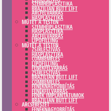
SZEMHÉJPLASZTIKA
BRAZILIAN BUTT LIFT
ARCFELVARRÁS
HASPLASZTIKA
MŰTÉT A TESTEN
SZEMHÉJPLASZTIKA
HASPLASZTIKA
ARCFELVARRÁS
LIPOFILLING
MŰTÉT A TESTEN
ZSÍRLESZÍVÁS
HASPLASZTIKA
COMBEMELÉS
LIPOFILLING
FENÉKFELVARRÁS
ZSÍRLESZÍVÁS
BRAZILIAN BUTT LIFT
COMBEMELÉS
FENÉKNAGYOBBÍTÁS
FENÉKFELVARRÁS
FENÉK IMPLANTÁTUMOK
BRAZILIAN BUTT LIFT
ARCSEBÉSZET
FENÉKNAGYOBBÍTÁS