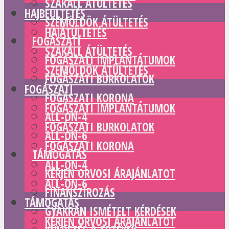
SZAKÁLL ÁTÜLTETÉS
HAJBEÜLTETÉS
SZEMÖLDÖK ÁTÜLTETÉS
HAJÁTÜLTETÉS
FOGÁSZATI
SZAKÁLL ÁTÜLTETÉS
FOGÁSZATI IMPLANTÁTUMOK
SZEMÖLDÖK ÁTÜLTETÉS
FOGÁSZATI BURKOLATOK
FOGÁSZATI
FOGÁSZATI KORONA
FOGÁSZATI IMPLANTÁTUMOK
ALL-ON-4
FOGÁSZATI BURKOLATOK
ALL-ON-6
FOGÁSZATI KORONA
TÁMOGATÁS
ALL-ON-4
KÉRJEN ORVOSI ÁRAJÁNLATOT
ALL-ON-6
FINANSZÍROZÁS
TÁMOGATÁS
GYAKRAN ISMÉTELT KÉRDÉSEK
KÉRJEN ORVOSI ÁRAJÁNLATOT