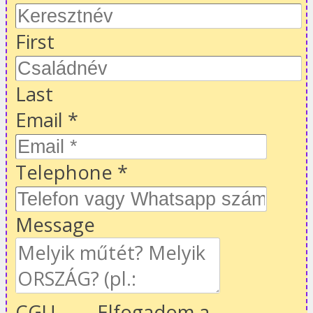
First
Last
Email
*
Telephone
*
Message
CGU
Elfogadom a