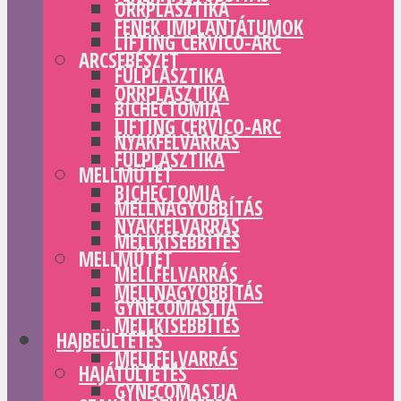
ORRPLASZTIKA
FENÉK IMPLANTÁTUMOK
LIFTING CERVICO-ARC
ARCSEBÉSZET
FÜLPLASZTIKA
ORRPLASZTIKA
BICHECTOMIA
LIFTING CERVICO-ARC
NYAKFELVARRÁS
FÜLPLASZTIKA
MELLMŰTÉT
BICHECTOMIA
MELLNAGYOBBÍTÁS
NYAKFELVARRÁS
MELLKISEBBÍTÉS
MELLMŰTÉT
MELLFELVARRÁS
MELLNAGYOBBÍTÁS
GYNECOMASTIA
MELLKISEBBÍTÉS
HAJBEÜLTETÉS
MELLFELVARRÁS
HAJÁTÜLTETÉS
GYNECOMASTIA