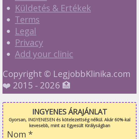
Küldetés & Ertékek
Terms
Legal
Privacy
Add your clinic
Copyright © LegjobbKlinika.com
❤️ 2015 - 2026 🏥
INGYENES ÁRAJÁNLAT
Gyorsan, INGYENESEN és kötelezettség nélkül. Akár 60%-kal
kevesebb, mint az Egyesült Királyságban
Nom
*