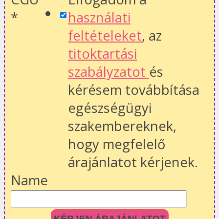
*
használati
feltételeket
, az
titoktartási
szabályzatot
és
kérésem továbbítása
egészségügyi
szakembereknek,
hogy megfelelő
árajánlatot kérjenek.
Name
KÉRJEN ÁRAJÁNLATOT