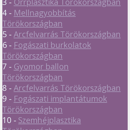
3 -
Orrplasztika Törökországban
4 -
Mellnagyobbítás
Törökországban
5 -
Arcfelvarrás Törökországban
6 -
Fogászati burkolatok
Törökországban
7 -
Gyomor ballon
Törökországban
8 -
Arcfelvarrás Törökországban
9 -
Fogászati implantátumok
Törökországban
10 -
Szemhéjplasztika