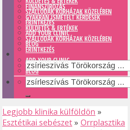
KÜLDETÉS & ERTÉKEK
FINANSZÍROZÁS
SZÁLLODÁK KÓRHÁZAK KÖZELÉBEN
GYAKRAN ISMÉTELT KÉRDÉSEK
ÉRINTKEZÉS
KÜLDETÉS & ERTÉKEK
ADD YOUR CLINIC
SZÁLLODÁK KÓRHÁZAK KÖZELÉBEN
BLOG
ÉRINTKEZÉS
ADD YOUR CLINIC
BLOG
Legjobb klinika külföldön
»
Esztétikai sebészet
»
Orrplasztika