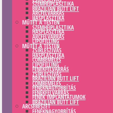
SZEMHÉJPLASZTIKA
BRAZILIAN BUTT LIFT
ARCFELVARRÁS
HASPLASZTIKA
MŰTÉT A TESTEN
SZEMHÉJPLASZTIKA
HASPLASZTIKA
ARCFELVARRÁS
LIPOFILLING
MŰTÉT A TESTEN
ZSÍRLESZÍVÁS
HASPLASZTIKA
COMBEMELÉS
LIPOFILLING
FENÉKFELVARRÁS
ZSÍRLESZÍVÁS
BRAZILIAN BUTT LIFT
COMBEMELÉS
FENÉKNAGYOBBÍTÁS
FENÉKFELVARRÁS
FENÉK IMPLANTÁTUMOK
BRAZILIAN BUTT LIFT
ARCSEBÉSZET
FENÉKNAGYOBBÍTÁS