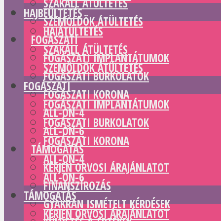
SZAKÁLL ÁTÜLTETÉS
HAJBEÜLTETÉS
SZEMÖLDÖK ÁTÜLTETÉS
HAJÁTÜLTETÉS
FOGÁSZATI
SZAKÁLL ÁTÜLTETÉS
FOGÁSZATI IMPLANTÁTUMOK
SZEMÖLDÖK ÁTÜLTETÉS
FOGÁSZATI BURKOLATOK
FOGÁSZATI
FOGÁSZATI KORONA
FOGÁSZATI IMPLANTÁTUMOK
ALL-ON-4
FOGÁSZATI BURKOLATOK
ALL-ON-6
FOGÁSZATI KORONA
TÁMOGATÁS
ALL-ON-4
KÉRJEN ORVOSI ÁRAJÁNLATOT
ALL-ON-6
FINANSZÍROZÁS
TÁMOGATÁS
GYAKRAN ISMÉTELT KÉRDÉSEK
KÉRJEN ORVOSI ÁRAJÁNLATOT