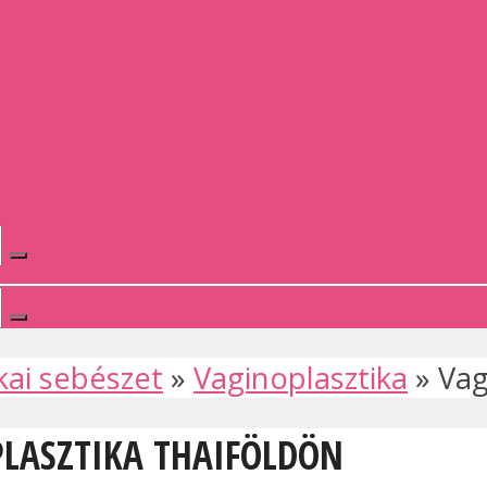
kai sebészet
»
Vaginoplasztika
»
Vag
PLASZTIKA THAIFÖLDÖN