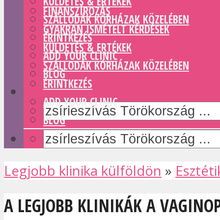
KÜLDETÉS & ERTÉKEK
FINANSZÍROZÁS
SZÁLLODÁK KÓRHÁZAK KÖZELÉBEN
GYAKRAN ISMÉTELT KÉRDÉSEK
ÉRINTKEZÉS
KÜLDETÉS & ERTÉKEK
ADD YOUR CLINIC
SZÁLLODÁK KÓRHÁZAK KÖZELÉBEN
BLOG
ÉRINTKEZÉS
ADD YOUR CLINIC
BLOG
Legjobb klinika külföldön
»
Esztéti
A LEGJOBB KLINIKÁK A VAGINO