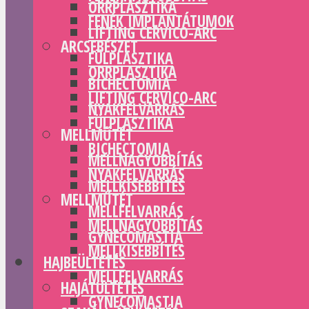
ORRPLASZTIKA
FENÉK IMPLANTÁTUMOK
LIFTING CERVICO-ARC
ARCSEBÉSZET
FÜLPLASZTIKA
ORRPLASZTIKA
BICHECTOMIA
LIFTING CERVICO-ARC
NYAKFELVARRÁS
FÜLPLASZTIKA
MELLMŰTÉT
BICHECTOMIA
MELLNAGYOBBÍTÁS
NYAKFELVARRÁS
MELLKISEBBÍTÉS
MELLMŰTÉT
MELLFELVARRÁS
MELLNAGYOBBÍTÁS
GYNECOMASTIA
MELLKISEBBÍTÉS
HAJBEÜLTETÉS
MELLFELVARRÁS
HAJÁTÜLTETÉS
GYNECOMASTIA