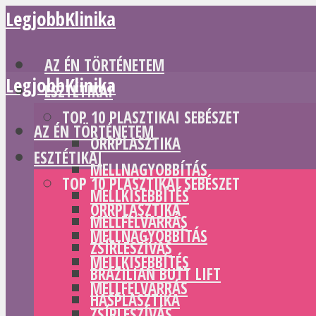
LegjobbKlinika
AZ ÉN TÖRTÉNETEM
LegjobbKlinika
ESZTÉTIKAI
TOP 10 PLASZTIKAI SEBÉSZET
AZ ÉN TÖRTÉNETEM
ORRPLASZTIKA
ESZTÉTIKAI
MELLNAGYOBBÍTÁS
TOP 10 PLASZTIKAI SEBÉSZET
MELLKISEBBÍTÉS
ORRPLASZTIKA
MELLFELVARRÁS
MELLNAGYOBBÍTÁS
ZSÍRLESZÍVÁS
MELLKISEBBÍTÉS
BRAZILIAN BUTT LIFT
MELLFELVARRÁS
HASPLASZTIKA
ZSÍRLESZÍVÁS