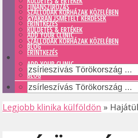
KÜLDETÉS & ERTÉKEK
FINANSZÍROZÁS
SZÁLLODÁK KÓRHÁZAK KÖZELÉBEN
GYAKRAN ISMÉTELT KÉRDÉSEK
ÉRINTKEZÉS
KÜLDETÉS & ERTÉKEK
ADD YOUR CLINIC
SZÁLLODÁK KÓRHÁZAK KÖZELÉBEN
BLOG
ÉRINTKEZÉS
ADD YOUR CLINIC
BLOG
Legjobb klinika külföldön
»
Hajátü