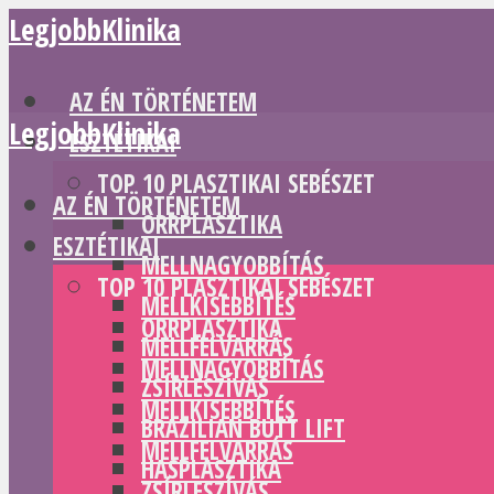
LegjobbKlinika
AZ ÉN TÖRTÉNETEM
LegjobbKlinika
ESZTÉTIKAI
TOP 10 PLASZTIKAI SEBÉSZET
AZ ÉN TÖRTÉNETEM
ORRPLASZTIKA
ESZTÉTIKAI
MELLNAGYOBBÍTÁS
TOP 10 PLASZTIKAI SEBÉSZET
MELLKISEBBÍTÉS
ORRPLASZTIKA
MELLFELVARRÁS
MELLNAGYOBBÍTÁS
ZSÍRLESZÍVÁS
MELLKISEBBÍTÉS
BRAZILIAN BUTT LIFT
MELLFELVARRÁS
HASPLASZTIKA
ZSÍRLESZÍVÁS