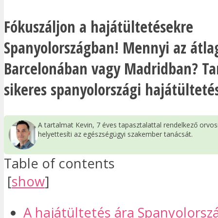
Fókuszáljon a hajátültetésekre
Spanyolországban! Mennyi az átla
Barcelonában vagy Madridban? Ta
sikeres spanyolországi hajátülteté
A tartalmat Kevin, 7 éves tapasztalattal rendelkező orvo
helyettesíti az egészségügyi szakember tanácsát.
Table of contents
[
show
]
A hajátültetés ára Spanyolors