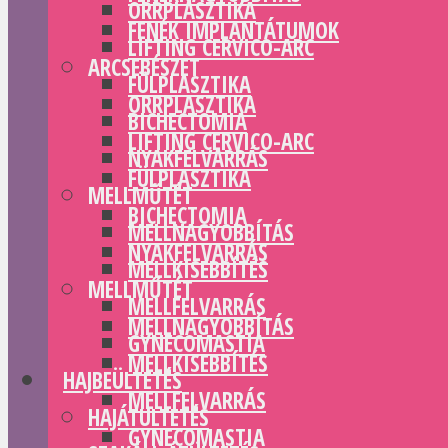
ORRPLASZTIKA
FENÉK IMPLANTÁTUMOK
LIFTING CERVICO-ARC
ARCSEBÉSZET
FÜLPLASZTIKA
ORRPLASZTIKA
BICHECTOMIA
LIFTING CERVICO-ARC
NYAKFELVARRÁS
FÜLPLASZTIKA
MELLMŰTÉT
BICHECTOMIA
MELLNAGYOBBÍTÁS
NYAKFELVARRÁS
MELLKISEBBÍTÉS
MELLMŰTÉT
MELLFELVARRÁS
MELLNAGYOBBÍTÁS
GYNECOMASTIA
MELLKISEBBÍTÉS
HAJBEÜLTETÉS
MELLFELVARRÁS
HAJÁTÜLTETÉS
GYNECOMASTIA