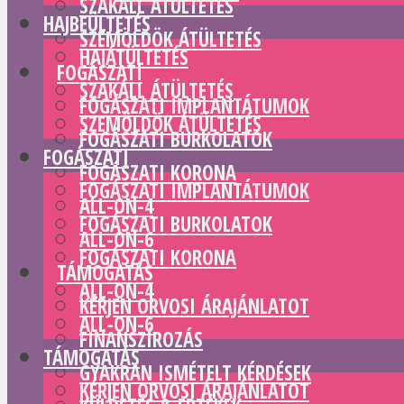
SZAKÁLL ÁTÜLTETÉS
HAJBEÜLTETÉS
SZEMÖLDÖK ÁTÜLTETÉS
HAJÁTÜLTETÉS
FOGÁSZATI
SZAKÁLL ÁTÜLTETÉS
FOGÁSZATI IMPLANTÁTUMOK
SZEMÖLDÖK ÁTÜLTETÉS
FOGÁSZATI BURKOLATOK
FOGÁSZATI
FOGÁSZATI KORONA
FOGÁSZATI IMPLANTÁTUMOK
ALL-ON-4
FOGÁSZATI BURKOLATOK
ALL-ON-6
FOGÁSZATI KORONA
TÁMOGATÁS
ALL-ON-4
KÉRJEN ORVOSI ÁRAJÁNLATOT
ALL-ON-6
FINANSZÍROZÁS
TÁMOGATÁS
GYAKRAN ISMÉTELT KÉRDÉSEK
KÉRJEN ORVOSI ÁRAJÁNLATOT