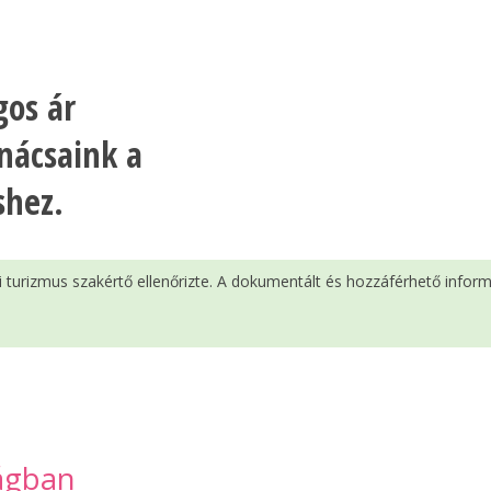
gos ár
nácsaink a
shez.
si turizmus szakértő ellenőrizte. A dokumentált és hozzáférhető infor
zágban