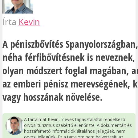
Írta
Kevin
A péniszbővítés Spanyolországban
néha férfibővítésnek is neveznek,
olyan módszert foglal magában, a
az emberi pénisz merevségének, k
vagy hosszának növelése.
A tartalmat Kevin, 7 éves tapasztalattal rendelkező
orvosi turizmus szakértő ellenőrizte. A dokumentált és
hozzáférhető információk általános jellegűek, nem
orvosi jellegűek. Ez a tartalom nem helyettesíti az