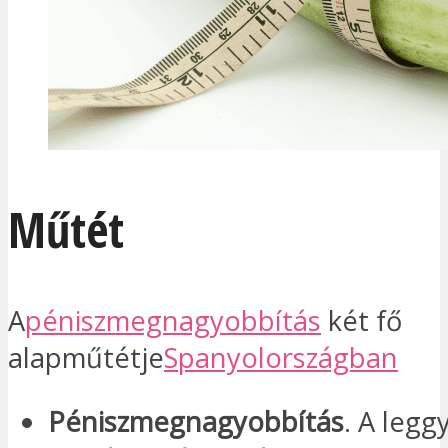
Műtét
A
péniszmegnagyobbítás
két fő
alapműtétje
Spanyolországban
Péniszmegnagyobbítás
. A legg