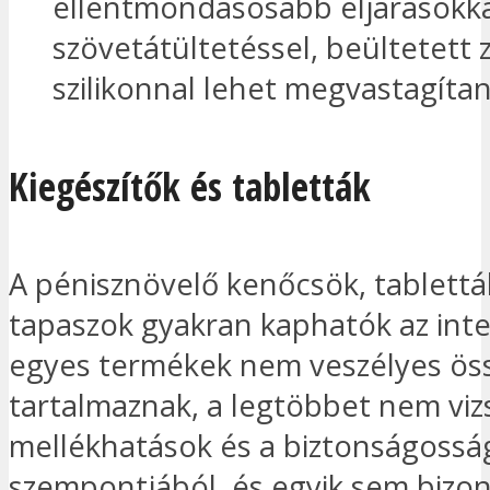
ellentmondásosabb eljárásokk
szövetátültetéssel, beültetett z
szilikonnal lehet megvastagítan
Kiegészítők és tabletták
A pénisznövelő kenőcsök, tablettá
tapaszok gyakran kaphatók az int
egyes termékek nem veszélyes ös
tartalmaznak, a legtöbbet nem viz
mellékhatások és a biztonságossá
szempontjából, és egyik sem bizon