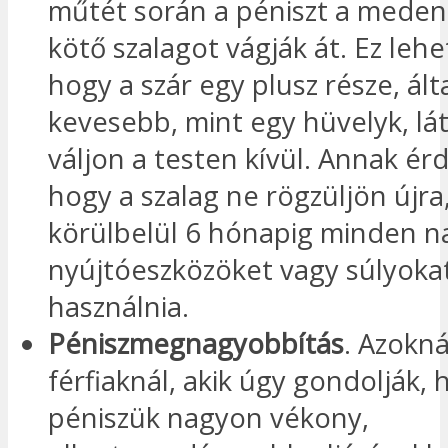
műtét során a péniszt a mede
kötő szalagot vágják át. Ez lehe
hogy a szár egy plusz része, ál
kevesebb, mint egy hüvelyk, lá
váljon a testen kívül. Annak é
hogy a szalag ne rögzüljön újra,
körülbelül 6 hónapig minden n
nyújtóeszközöket vagy súlyokat
használnia.
Péniszmegnagyobbítás
. Azokná
férfiaknál, akik úgy gondolják, 
péniszük nagyon vékony,