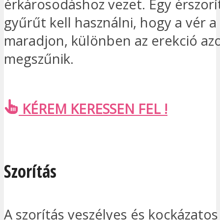
érkárosodáshoz vezet. Egy érszorí
gyűrűt kell használni, hogy a vér 
maradjon, különben az erekció az
megszűnik.
KÉREM KERESSEN FEL !
Szorítás
A szorítás veszélyes és kockázato