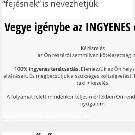
“fejésnek” is nevezhetjük.
Vegye igénybe az INGYENES é
Kérésre és
az Ön részéről semmilyen kötelezettség n
100% ingyenes tanácsadás.
Elemezzük az Ön helyze
elvárásait. És megbecsüljük a szükséges költségvetést: 
taxi + kezelés.
A folyamat felett mindenkor teljes mértékben Ön rendel
nyugalom.
🎁 INGYENES KONZULTÁCIÓ 🎁