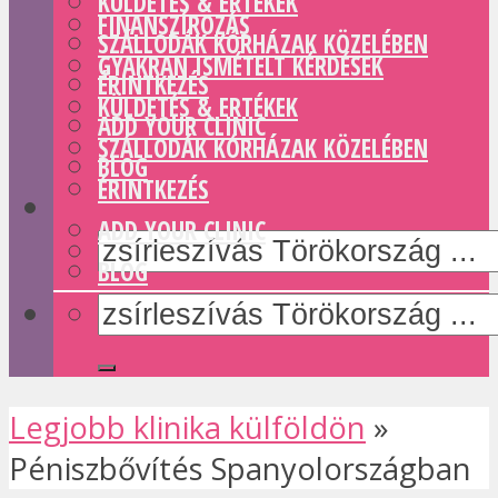
KÜLDETÉS & ERTÉKEK
FINANSZÍROZÁS
SZÁLLODÁK KÓRHÁZAK KÖZELÉBEN
GYAKRAN ISMÉTELT KÉRDÉSEK
ÉRINTKEZÉS
KÜLDETÉS & ERTÉKEK
ADD YOUR CLINIC
SZÁLLODÁK KÓRHÁZAK KÖZELÉBEN
BLOG
ÉRINTKEZÉS
ADD YOUR CLINIC
BLOG
Legjobb klinika külföldön
»
Péniszbővítés Spanyolországban