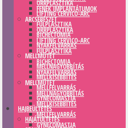
ORRPLASZTIKA
FENÉK IMPLANTÁTUMOK
LIFTING CERVICO-ARC
ARCSEBÉSZET
FÜLPLASZTIKA
ORRPLASZTIKA
BICHECTOMIA
LIFTING CERVICO-ARC
NYAKFELVARRÁS
FÜLPLASZTIKA
MELLMŰTÉT
BICHECTOMIA
MELLNAGYOBBÍTÁS
NYAKFELVARRÁS
MELLKISEBBÍTÉS
MELLMŰTÉT
MELLFELVARRÁS
MELLNAGYOBBÍTÁS
GYNECOMASTIA
MELLKISEBBÍTÉS
HAJBEÜLTETÉS
MELLFELVARRÁS
HAJÁTÜLTETÉS
GYNECOMASTIA