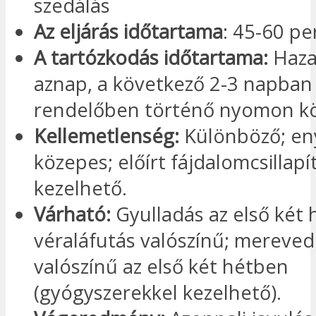
szedálás
Az eljárás időtartama
: 45-60 pe
A tartózkodás időtartama:
Haza
aznap, a következő 2-3 napban
rendelőben történő nyomon kö
Kellemetlenség:
Különböző; en
közepes; előírt fájdalomcsillapí
kezelhető.
Várható:
Gyulladás az első két 
véraláfutás valószínű; mereved
valószínű az első két hétben
(gyógyszerekkel kezelhető).