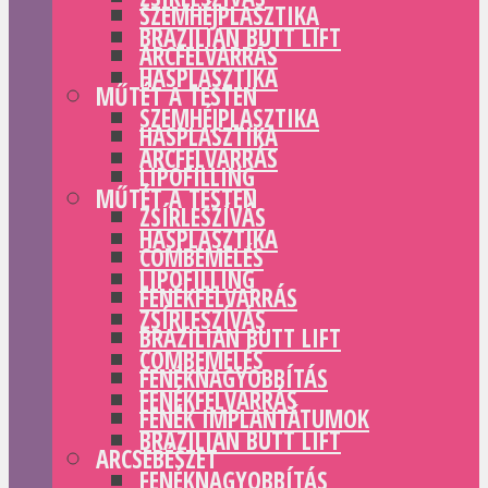
SZEMHÉJPLASZTIKA
BRAZILIAN BUTT LIFT
ARCFELVARRÁS
HASPLASZTIKA
MŰTÉT A TESTEN
SZEMHÉJPLASZTIKA
HASPLASZTIKA
ARCFELVARRÁS
LIPOFILLING
MŰTÉT A TESTEN
ZSÍRLESZÍVÁS
HASPLASZTIKA
COMBEMELÉS
LIPOFILLING
FENÉKFELVARRÁS
ZSÍRLESZÍVÁS
BRAZILIAN BUTT LIFT
COMBEMELÉS
FENÉKNAGYOBBÍTÁS
FENÉKFELVARRÁS
FENÉK IMPLANTÁTUMOK
BRAZILIAN BUTT LIFT
ARCSEBÉSZET
FENÉKNAGYOBBÍTÁS