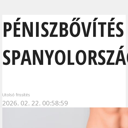
PÉNISZBŐVÍTÉS
SPANYOLORSZ
Utolsó frissítés
2026. 02. 22. 00:58:59