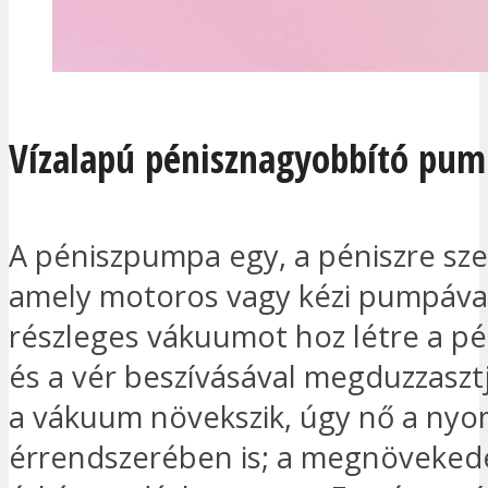
Vízalapú pénisznagyobbító pu
A péniszpumpa egy, a péniszre sze
amely motoros vagy kézi pumpával
részleges vákuumot hoz létre a pén
és a vér beszívásával megduzzaszt
a vákuum növekszik, úgy nő a nyo
érrendszerében is; a megnöveked