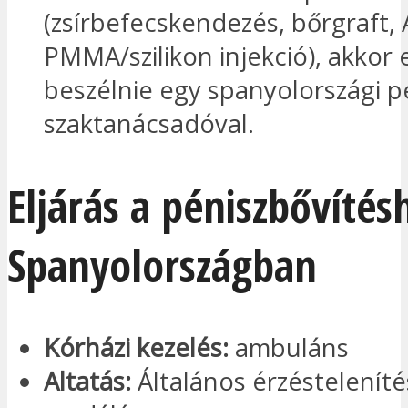
(zsírbefecskendezés, bőrgraft,
PMMA/szilikon injekció), akkor 
beszélnie egy spanyolországi p
szaktanácsadóval.
Eljárás a péniszbővítés
Spanyolországban
Kórházi kezelés:
ambuláns
Altatás:
Általános érzésteleníté