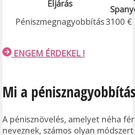
Eljárás
Spany
Péniszmegnagyobbítás
3100 €
ENGEM ÉRDEKEL !
Mi a pénisznagyobbítá
A pénisznövelés, amelyet néha férf
neveznek, számos olyan módszert 