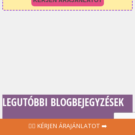
KÉRJEN ÁRAJÁNLATOT
LEGUTÓBBI BLOGBEJEGYZÉSEK
‍👩‍⚕ KÉRJEN ÁRAJÁNLATOT ➡️