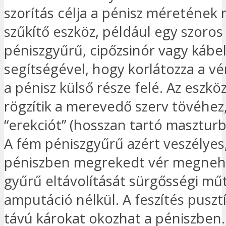
szorítás célja a pénisz méretének
szűkítő eszköz, például egy szoros
péniszgyűrű, cipőzsinór vagy kábe
segítségével, hogy korlátozza a vé
a pénisz külső része felé. Az eszköz
rögzítik a merevedő szerv tövéhez, 
“erekciót” (hosszan tartó maszturb
A fém péniszgyűrű azért veszélyes
péniszben megrekedt vér megnehe
gyűrű eltávolítását sürgősségi mű
amputáció nélkül. A feszítés puszt
távú károkat okozhat a péniszben.