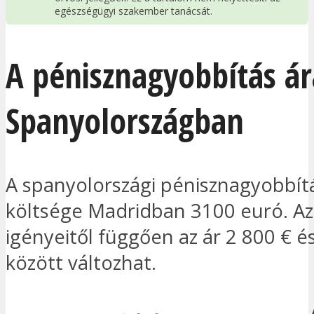
egészségügyi szakember tanácsát.
A pénisznagyobbítás ár
Spanyolországban
A spanyolországi pénisznagyobbít
költsége Madridban 3100 euró. A
igényeitől függően az ár 2 800 € é
között változhat.