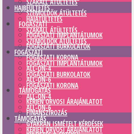
SZAKÁLL ÁTÜLTETÉS
HAJBEÜLTETÉS
SZEMÖLDÖK ÁTÜLTETÉS
HAJÁTÜLTETÉS
FOGÁSZATI
SZAKÁLL ÁTÜLTETÉS
FOGÁSZATI IMPLANTÁTUMOK
SZEMÖLDÖK ÁTÜLTETÉS
FOGÁSZATI BURKOLATOK
FOGÁSZATI
FOGÁSZATI KORONA
FOGÁSZATI IMPLANTÁTUMOK
ALL-ON-4
FOGÁSZATI BURKOLATOK
ALL-ON-6
FOGÁSZATI KORONA
TÁMOGATÁS
ALL-ON-4
KÉRJEN ORVOSI ÁRAJÁNLATOT
ALL-ON-6
FINANSZÍROZÁS
TÁMOGATÁS
GYAKRAN ISMÉTELT KÉRDÉSEK
KÉRJEN ORVOSI ÁRAJÁNLATOT