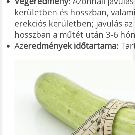
Végeredmény:
Azonnali javulás
kerületben és hosszban, valami
erekciós kerületben; javulás az
hosszban a műtét után 3-6 hón
Az
eredmények időtartama:
Tar