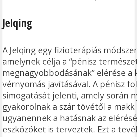
Jelqing
A Jelqing egy fizioterápiás módsze
amelynek célja a “pénisz természe
megnagyobbodásának” elérése a k
vérnyomás javításával. A pénisz f
simogatását jelenti, amely során 
gyakorolnak a szár tövétől a makk 
ugyanennek a hatásnak az elérés
eszközöket is terveztek. Ezt a tev