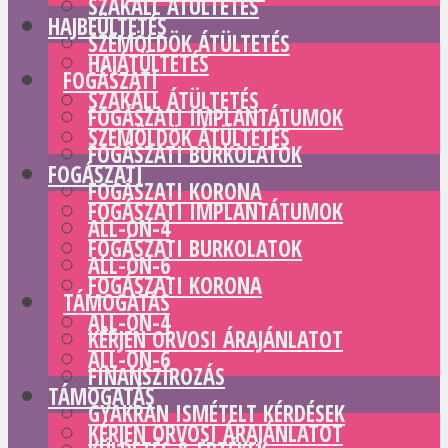
SZAKÁLL ÁTÜLTETÉS
HAJBEÜLTETÉS
SZEMÖLDÖK ÁTÜLTETÉS
HAJÁTÜLTETÉS
FOGÁSZATI
SZAKÁLL ÁTÜLTETÉS
FOGÁSZATI IMPLANTÁTUMOK
SZEMÖLDÖK ÁTÜLTETÉS
FOGÁSZATI BURKOLATOK
FOGÁSZATI
FOGÁSZATI KORONA
FOGÁSZATI IMPLANTÁTUMOK
ALL-ON-4
FOGÁSZATI BURKOLATOK
ALL-ON-6
FOGÁSZATI KORONA
TÁMOGATÁS
ALL-ON-4
KÉRJEN ORVOSI ÁRAJÁNLATOT
ALL-ON-6
FINANSZÍROZÁS
TÁMOGATÁS
GYAKRAN ISMÉTELT KÉRDÉSEK
KÉRJEN ORVOSI ÁRAJÁNLATOT