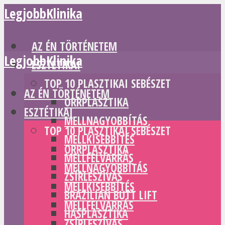
LegjobbKlinika
AZ ÉN TÖRTÉNETEM
LegjobbKlinika
ESZTÉTIKAI
TOP 10 PLASZTIKAI SEBÉSZET
AZ ÉN TÖRTÉNETEM
ORRPLASZTIKA
ESZTÉTIKAI
MELLNAGYOBBÍTÁS
TOP 10 PLASZTIKAI SEBÉSZET
MELLKISEBBÍTÉS
ORRPLASZTIKA
MELLFELVARRÁS
MELLNAGYOBBÍTÁS
ZSÍRLESZÍVÁS
MELLKISEBBÍTÉS
BRAZILIAN BUTT LIFT
MELLFELVARRÁS
HASPLASZTIKA
ZSÍRLESZÍVÁS