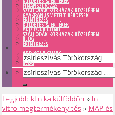
KÜLDETÉS & ERTÉKEK
FINANSZÍROZÁS
SZÁLLODÁK KÓRHÁZAK KÖZELÉBEN
GYAKRAN ISMÉTELT KÉRDÉSEK
ÉRINTKEZÉS
KÜLDETÉS & ERTÉKEK
ADD YOUR CLINIC
SZÁLLODÁK KÓRHÁZAK KÖZELÉBEN
BLOG
ÉRINTKEZÉS
ADD YOUR CLINIC
BLOG
Legjobb klinika külföldön
»
In
vitro megtermékenyítés
»
MAP és