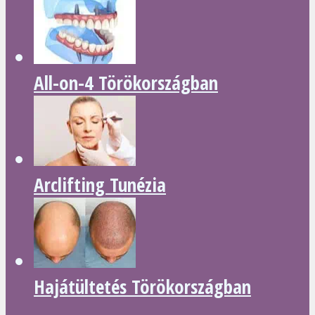
All-on-4 Törökországban
Arclifting Tunézia
Hajátültetés Törökországban