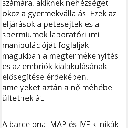
számára, akiknek nehézséget
okoz a gyermekvállalás. Ezek az
eljárások a petesejtek és a
spermiumok laboratóriumi
manipulációját foglalják
magukban a megtermékenyítés
és az embriók kialakulásának
elősegítése érdekében,
amelyeket aztán a nő méhébe
ültetnek át.
A barcelonai MAP és IVF klinikák