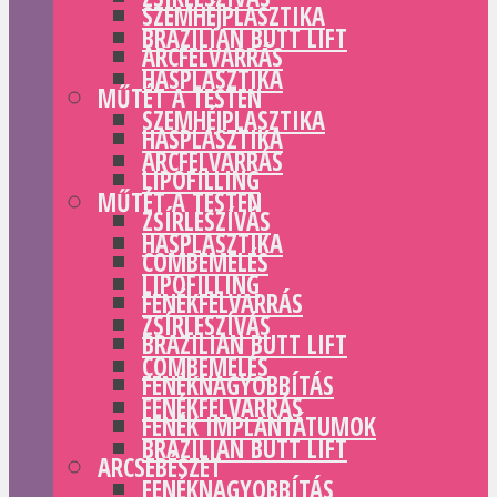
SZEMHÉJPLASZTIKA
BRAZILIAN BUTT LIFT
ARCFELVARRÁS
HASPLASZTIKA
MŰTÉT A TESTEN
SZEMHÉJPLASZTIKA
HASPLASZTIKA
ARCFELVARRÁS
LIPOFILLING
MŰTÉT A TESTEN
ZSÍRLESZÍVÁS
HASPLASZTIKA
COMBEMELÉS
LIPOFILLING
FENÉKFELVARRÁS
ZSÍRLESZÍVÁS
BRAZILIAN BUTT LIFT
COMBEMELÉS
FENÉKNAGYOBBÍTÁS
FENÉKFELVARRÁS
FENÉK IMPLANTÁTUMOK
BRAZILIAN BUTT LIFT
ARCSEBÉSZET
FENÉKNAGYOBBÍTÁS