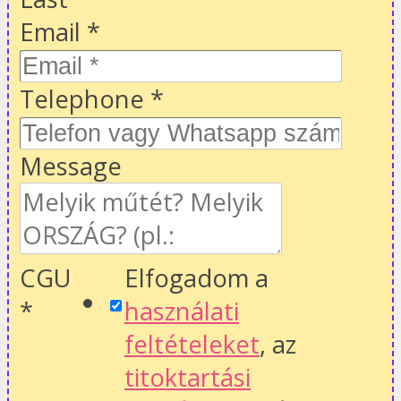
Email
*
Telephone
*
Message
CGU
Elfogadom a
*
használati
feltételeket
, az
titoktartási