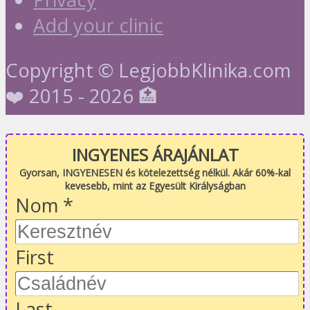
Add your clinic
Copyright © LegjobbKlinika.com
❤️ 2015 - 2026 🏥
INGYENES ÁRAJÁNLAT
Gyorsan, INGYENESEN és kötelezettség nélkül. Akár 60%-kal
kevesebb, mint az Egyesült Királyságban
Nom
*
First
Last