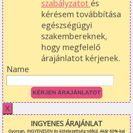
szabályzatot
és
kérésem továbbítása
egészségügyi
szakembereknek,
hogy megfelelő
árajánlatot kérjenek.
Name
KÉRJEN ÁRAJÁNLATOT
X
INGYENES ÁRAJÁNLAT
Gyorsan, INGYENESEN és kötelezettség nélkül. Akár 60%-kal