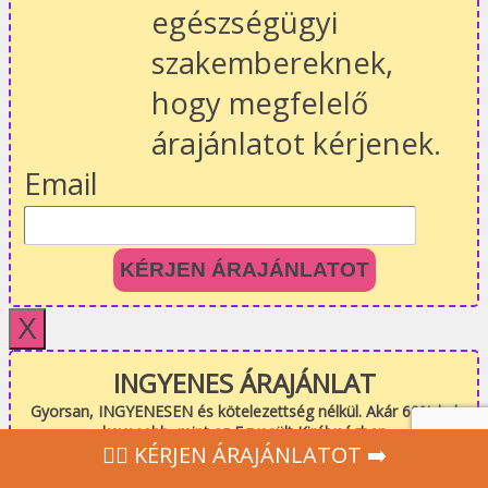
egészségügyi
szakembereknek,
hogy megfelelő
árajánlatot kérjenek.
Email
KÉRJEN ÁRAJÁNLATOT
X
INGYENES ÁRAJÁNLAT
Gyorsan, INGYENESEN és kötelezettség nélkül. Akár 60%-kal
kevesebb, mint az Egyesült Királyságban
‍👩‍⚕ KÉRJEN ÁRAJÁNLATOT ➡️
Nom
*