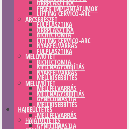
ORRPLASZTIKA
FENÉK IMPLANTÁTUMOK
LIFTING CERVICO-ARC
ARCSEBÉSZET
FÜLPLASZTIKA
ORRPLASZTIKA
BICHECTOMIA
LIFTING CERVICO-ARC
NYAKFELVARRÁS
FÜLPLASZTIKA
MELLMŰTÉT
BICHECTOMIA
MELLNAGYOBBÍTÁS
NYAKFELVARRÁS
MELLKISEBBÍTÉS
MELLMŰTÉT
MELLFELVARRÁS
MELLNAGYOBBÍTÁS
GYNECOMASTIA
MELLKISEBBÍTÉS
HAJBEÜLTETÉS
MELLFELVARRÁS
HAJÁTÜLTETÉS
GYNECOMASTIA