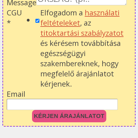
Message
CGU
Elfogadom a
használati
*
feltételeket
, az
titoktartási szabályzatot
és kérésem továbbítása
egészségügyi
szakembereknek, hogy
megfelelő árajánlatot
kérjenek.
Email
KÉRJEN ÁRAJÁNLATOT