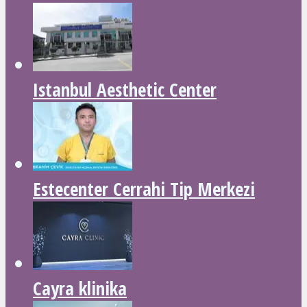
Istanbul Aesthetic Center
Estecenter Cerrahi Tip Merkezi
Cayra klinika