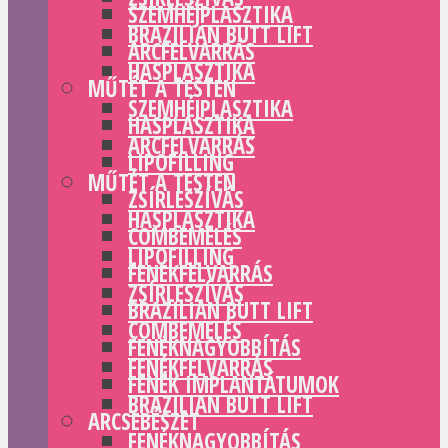
SZEMHÉJPLASZTIKA
BRAZILIAN BUTT LIFT
ARCFELVARRÁS
HASPLASZTIKA
MŰTÉT A TESTEN
SZEMHÉJPLASZTIKA
HASPLASZTIKA
ARCFELVARRÁS
LIPOFILLING
MŰTÉT A TESTEN
ZSÍRLESZÍVÁS
HASPLASZTIKA
COMBEMELÉS
LIPOFILLING
FENÉKFELVARRÁS
ZSÍRLESZÍVÁS
BRAZILIAN BUTT LIFT
COMBEMELÉS
FENÉKNAGYOBBÍTÁS
FENÉKFELVARRÁS
FENÉK IMPLANTÁTUMOK
BRAZILIAN BUTT LIFT
ARCSEBÉSZET
FENÉKNAGYOBBÍTÁS