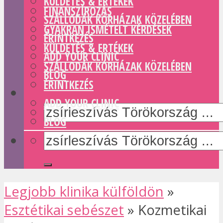
KÜLDETÉS & ERTÉKEK
FINANSZÍROZÁS
SZÁLLODÁK KÓRHÁZAK KÖZELÉBEN
GYAKRAN ISMÉTELT KÉRDÉSEK
ÉRINTKEZÉS
KÜLDETÉS & ERTÉKEK
ADD YOUR CLINIC
SZÁLLODÁK KÓRHÁZAK KÖZELÉBEN
BLOG
ÉRINTKEZÉS
ADD YOUR CLINIC
BLOG
Legjobb klinika külföldön
»
Esztétikai sebészet
»
Kozmetikai