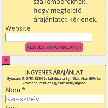
szakembereknek,
hogy megfelelő
árajánlatot kérjenek.
Website
KÉRJEN ÁRAJÁNLATOT
X
INGYENES ÁRAJÁNLAT
Gyorsan, INGYENESEN és kötelezettség nélkül. Akár 60%-kal
kevesebb, mint az Egyesült Királyságban
Nom
*
First