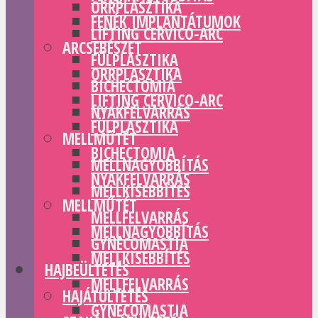
ORRPLASZTIKA
FENÉK IMPLANTÁTUMOK
LIFTING CERVICO-ARC
ARCSEBÉSZET
FÜLPLASZTIKA
ORRPLASZTIKA
BICHECTOMIA
LIFTING CERVICO-ARC
NYAKFELVARRÁS
FÜLPLASZTIKA
MELLMŰTÉT
BICHECTOMIA
MELLNAGYOBBÍTÁS
NYAKFELVARRÁS
MELLKISEBBÍTÉS
MELLMŰTÉT
MELLFELVARRÁS
MELLNAGYOBBÍTÁS
GYNECOMASTIA
MELLKISEBBÍTÉS
HAJBEÜLTETÉS
MELLFELVARRÁS
HAJÁTÜLTETÉS
GYNECOMASTIA