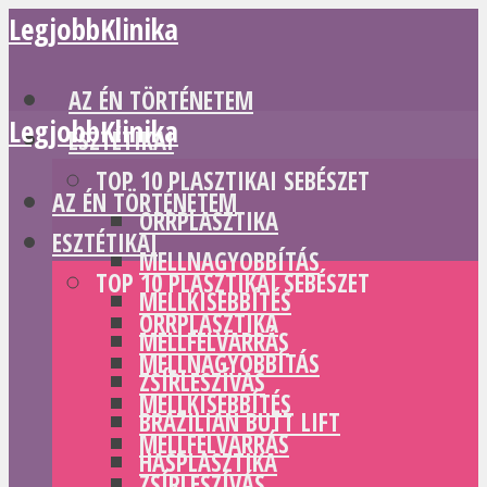
LegjobbKlinika
AZ ÉN TÖRTÉNETEM
LegjobbKlinika
ESZTÉTIKAI
TOP 10 PLASZTIKAI SEBÉSZET
AZ ÉN TÖRTÉNETEM
ORRPLASZTIKA
ESZTÉTIKAI
MELLNAGYOBBÍTÁS
TOP 10 PLASZTIKAI SEBÉSZET
MELLKISEBBÍTÉS
ORRPLASZTIKA
MELLFELVARRÁS
MELLNAGYOBBÍTÁS
ZSÍRLESZÍVÁS
MELLKISEBBÍTÉS
BRAZILIAN BUTT LIFT
MELLFELVARRÁS
HASPLASZTIKA
ZSÍRLESZÍVÁS