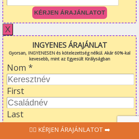
KÉRJEN ÁRAJÁNLATOT
X
INGYENES ÁRAJÁNLAT
Gyorsan, INGYENESEN és kötelezettség nélkül. Akár 60%-kal
kevesebb, mint az Egyesült Királyságban
Nom
*
First
Last
Email
*
‍👩‍⚕ KÉRJEN ÁRAJÁNLATOT ➡️