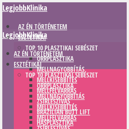
LegjobbKlinika
AZ ÉN TÖRTÉNETEM
LegjobbKlinika
ESZTÉTIKAI
TOP 10 PLASZTIKAI SEBÉSZET
AZ ÉN TÖRTÉNETEM
ORRPLASZTIKA
ESZTÉTIKAI
MELLNAGYOBBÍTÁS
TOP 10 PLASZTIKAI SEBÉSZET
MELLKISEBBÍTÉS
ORRPLASZTIKA
MELLFELVARRÁS
MELLNAGYOBBÍTÁS
ZSÍRLESZÍVÁS
MELLKISEBBÍTÉS
BRAZILIAN BUTT LIFT
MELLFELVARRÁS
HASPLASZTIKA
ZSÍRLESZÍVÁS