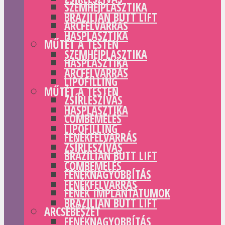
SZEMHÉJPLASZTIKA
BRAZILIAN BUTT LIFT
ARCFELVARRÁS
HASPLASZTIKA
MŰTÉT A TESTEN
SZEMHÉJPLASZTIKA
HASPLASZTIKA
ARCFELVARRÁS
LIPOFILLING
MŰTÉT A TESTEN
ZSÍRLESZÍVÁS
HASPLASZTIKA
COMBEMELÉS
LIPOFILLING
FENÉKFELVARRÁS
ZSÍRLESZÍVÁS
BRAZILIAN BUTT LIFT
COMBEMELÉS
FENÉKNAGYOBBÍTÁS
FENÉKFELVARRÁS
FENÉK IMPLANTÁTUMOK
BRAZILIAN BUTT LIFT
ARCSEBÉSZET
FENÉKNAGYOBBÍTÁS