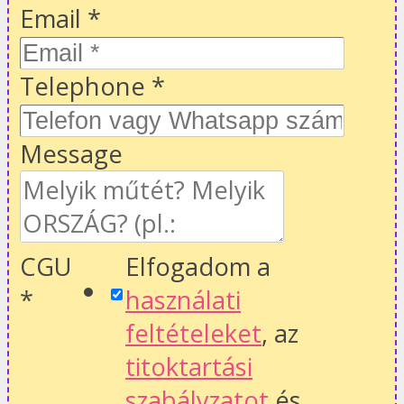
Email
*
Telephone
*
Message
CGU
Elfogadom a
*
használati
feltételeket
, az
titoktartási
szabályzatot
és