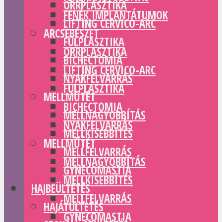
ORRPLASZTIKA
FENÉK IMPLANTÁTUMOK
LIFTING CERVICO-ARC
ARCSEBÉSZET
FÜLPLASZTIKA
ORRPLASZTIKA
BICHECTOMIA
LIFTING CERVICO-ARC
NYAKFELVARRÁS
FÜLPLASZTIKA
MELLMŰTÉT
BICHECTOMIA
MELLNAGYOBBÍTÁS
NYAKFELVARRÁS
MELLKISEBBÍTÉS
MELLMŰTÉT
MELLFELVARRÁS
MELLNAGYOBBÍTÁS
GYNECOMASTIA
MELLKISEBBÍTÉS
HAJBEÜLTETÉS
MELLFELVARRÁS
HAJÁTÜLTETÉS
GYNECOMASTIA