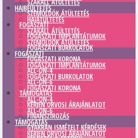
SZAKÁLL ÁTÜLTETÉS
HAJBEÜLTETÉS
SZEMÖLDÖK ÁTÜLTETÉS
HAJÁTÜLTETÉS
FOGÁSZATI
SZAKÁLL ÁTÜLTETÉS
FOGÁSZATI IMPLANTÁTUMOK
SZEMÖLDÖK ÁTÜLTETÉS
FOGÁSZATI BURKOLATOK
FOGÁSZATI
FOGÁSZATI KORONA
FOGÁSZATI IMPLANTÁTUMOK
ALL-ON-4
FOGÁSZATI BURKOLATOK
ALL-ON-6
FOGÁSZATI KORONA
TÁMOGATÁS
ALL-ON-4
KÉRJEN ORVOSI ÁRAJÁNLATOT
ALL-ON-6
FINANSZÍROZÁS
TÁMOGATÁS
GYAKRAN ISMÉTELT KÉRDÉSEK
KÉRJEN ORVOSI ÁRAJÁNLATOT