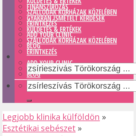
KÜLDETÉS & ERTÉKEK
FINANSZÍROZÁS
SZÁLLODÁK KÓRHÁZAK KÖZELÉBEN
GYAKRAN ISMÉTELT KÉRDÉSEK
ÉRINTKEZÉS
KÜLDETÉS & ERTÉKEK
ADD YOUR CLINIC
SZÁLLODÁK KÓRHÁZAK KÖZELÉBEN
BLOG
ÉRINTKEZÉS
ADD YOUR CLINIC
BLOG
Legjobb klinika külföldön
»
Esztétikai sebészet
»