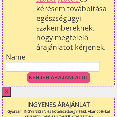
kérésem továbbítása
egészségügyi
szakembereknek,
hogy megfelelő
árajánlatot kérjenek.
Name
KÉRJEN ÁRAJÁNLATOT
X
INGYENES ÁRAJÁNLAT
Gyorsan, INGYENESEN és kötelezettség nélkül. Akár 60%-kal
kevesebb, mint az Egyesült Királyságban